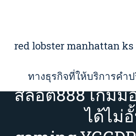
Skip
to
content
red lobster manhattan ks ผู
ทางธุรกิจที่ให้บริการค
สล็อต888 เกมมือถ
ได้ไม่อ