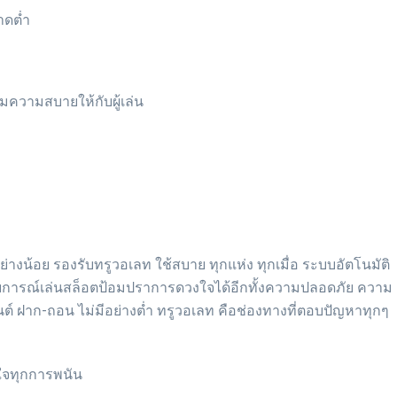
าดต่ำ
ิ่มความสบายให้กับผู้เล่น
อย่างน้อย รองรับทรูวอเลท ใช้สบาย ทุกแห่ง ทุกเมื่อ ระบบอัตโนมัติ
สบการณ์เล่นสล็อตป้อมปราการดวงใจได้อีกทั้งความปลอดภัย ความ
นต์ ฝาก-ถอน ไม่มีอย่างต่ำ ทรูวอเลท คือช่องทางที่ตอบปัญหาทุกๆ
่นใจทุกการพนัน