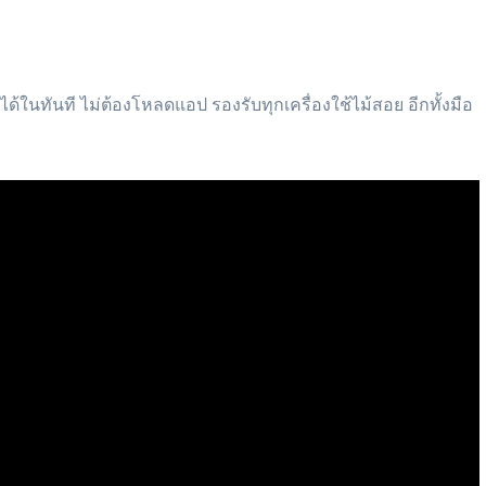
ได้ในทันที ไม่ต้องโหลดแอป รองรับทุกเครื่องใช้ไม้สอย อีกทั้งมือ