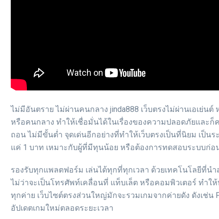
ไม่มีอันตราย ไม่ผ่านคนกลาง jinda888 เว็บตรงไม่ผ่านเอเย่นต์
หรือคนกลาง ทำให้เชื่อมั่นได้ในเรื่องของความปลอดภัยและก
ถอน ไม่มีขั้นต่ำ จุดเด่นอีกอย่างที่ทำให้เว็บตรงเป็นที่นิยม เป
แค่ 1 บาท เหมาะกับผู้ที่มีทุนน้อย หรือต้องการทดสอบระบบก่อ
รองรับทุกแพลตฟอร์ม เล่นได้ทุกที่ทุกเวลา ด้วยเทคโนโลยีที่นำสม
ไม่ว่าจะเป็นโทรศัพท์เคลื่อนที่ แท็บเล็ต หรือคอมพิวเตอร์ ทำ
ทุกค่าย เว็บไซต์ตรงส่วนใหญ่มักจะรวมเกมจากค่ายดัง ดังเช่น
อัปเดตเกมใหม่ตลอดระยะเวลา