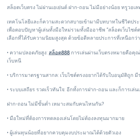
สล็อตเว็บตรง ไม่ผ่านเอเย่นต์ ฝาก-ถอน ไม่มีอย่างน้อย ทรูวอเล
เทคโนโลยีและก็ความสะดวกสบายเข้ามามีบทบาทในชีวิตประจำวัน
เพื่อตอบปัญหาผู้เล่นทั้งมือใหม่รวมทั้งมืออาชีพ “สล็อตเว็บไซต์
เลือกที่ได้รับความนิยมสูงสุด ด้วยข้อดีหลายประการที่เหนือกว่า
สล็อต888
• ความปลอดภัยสูง:
การเล่นผ่านเว็บตรงหมายคือคุณ
เว็บหนี
• บริการมาตรฐานสากล: เว็บไซต์ตรงอยากได้รับใบอนุมัติถูก มีระ
• ระบบเสถียร รวดเร็วทันใจ: อีกทั้งการฝาก-ถอน และก็การเล่น
ฝาก-ถอน ไม่มีขั้นต่ำ เหมาะสมกับคนไหนกัน?
• มือใหม่ที่ต้องการทดลองเล่นโดยไม่ต้องลงทุนมากมาย
• ผู้เล่นทุนน้อยที่อยากควบคุมงบประมาณได้ด้วยตัวเอง