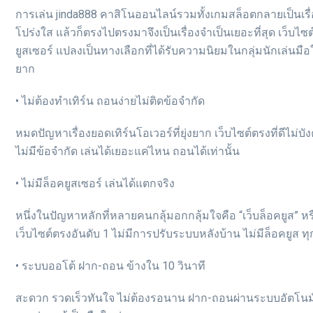
การเล่น jinda888 คาสิโนออนไลน์รวมทั้งเกมสล็อตกลายเป็นเรื
โปร่งใส แล้วก็ตรงไปตรงมาจึงเป็นเรื่องจำเป็นเยอะที่สุด เว็บไซต์
ยูสเซอร์ แปลงเป็นทางเลือกที่ได้รับความนิยมในกลุ่มนักเล่นมือ
ยาก
• ไม่ต้องทำเทิร์น ถอนง่ายไม่ติดข้อจำกัด
หมดปัญหาเรื่องยอดเทิร์นโอเวอร์ที่ยุ่งยาก เว็บไซต์ตรงที่ดีไม่
ไม่มีข้อจำกัด เล่นได้เยอะแค่ไหน ถอนได้เท่านั้น
• ไม่มีล็อคยูสเซอร์ เล่นได้แตกจริง
หนึ่งในปัญหาหลักที่หลายคนกลุ้มอกกลุ้มใจคือ “เว็บล็อคยูส” 
เว็บไซต์ตรงอันดับ 1 ไม่มีการปรับระบบหลังบ้าน ไม่มีล็อคยู
• ระบบออโต้ ฝาก-ถอน ข้างใน 10 วินาที
สะดวก รวดเร็วทันใจ ไม่ต้องรอนาน ฝาก-ถอนผ่านระบบอัตโนมัติ