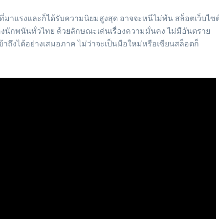
ที่มาแรงและก็ได้รับความนิยมสูงสุด อาจจะหนีไม่พ้น สล็อตเว็บไซต
 ของนักพนันทั่วไทย ด้วยลักษณะเด่นเรื่องความมั่นคง ไม่มีอันตราย
าถึงได้อย่างเสมอภาค ไม่ว่าจะเป็นมือใหม่หรือเซียนสล็อตก็