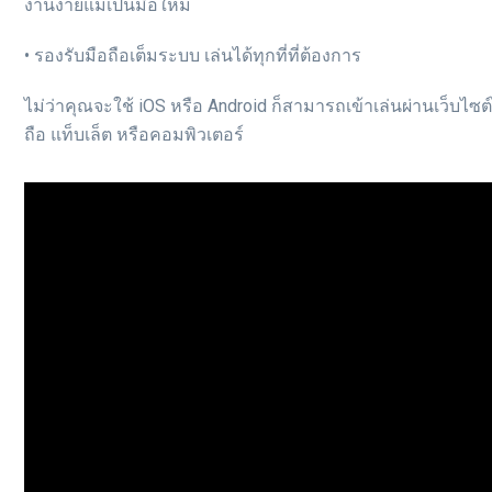
งานง่ายแม้เป็นมือใหม่
• รองรับมือถือเต็มระบบ เล่นได้ทุกที่ที่ต้องการ
ไม่ว่าคุณจะใช้ iOS หรือ Android ก็สามารถเข้าเล่นผ่านเว็บไซต์
ถือ แท็บเล็ต หรือคอมพิวเตอร์