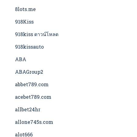
8lots.me
918Kiss
918kiss ดาวน์โหลด
918kissauto
ABA
ABAGroup2
abbet789.com
acebet789.com
allbet24hr
allone745s.com
alot666