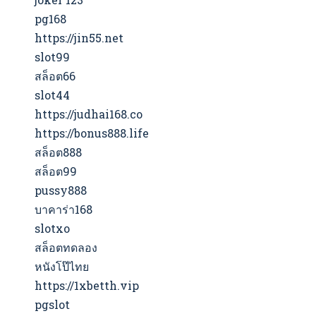
pg168
https://jin55.net
slot99
สล็อต66
slot44
https://judhai168.co
https://bonus888.life
สล็อต888
สล็อต99
pussy888
บาคาร่า168
slotxo
สล็อตทดลอง
หนังโป๊ไทย
https://1xbetth.vip
pgslot