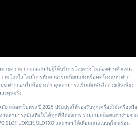
 หมายความว่า คุณเล่นกับผู้ให้บริการโดยตรง ไม่ต้องผ่านตัวแทน
็ความโล่งใส ไม่มีการหักค่าธรรมเนียมแฝงหรือคดโกงแน่ๆ ฝาก-
็นระบบ ฝากถอนไม่มีอย่างต่ำ คุณสามารถเริ่มเดิมพันได้ด้วยเงินเพียง
นลงทุนจริง
ัย สล็อตเว็บตรง ปี 2025 ปรับปรุงให้รองรับทุกเครื่องไม้เครื่องมือ
ให้ท่านสามารถบันเทิงใจได้ทุกที่ที่ต้องการ รวมเกมสล็อตแตกง่ายจาก
 PG SLOT, JOKER, SLOTXO และฯลฯ ให้เลือกเล่นแบบจุใจ พร้อม