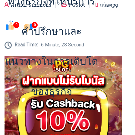
ทางธุรกิจที่ให้บริการ
Arthur Simmons
PGSlot
สล็อตpg
0
0
คำปรึกษาและ
Read Time:
6 Minute, 28 Second
แนวทางในการเติบโต
ของธุรกิจ