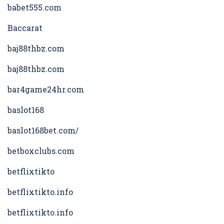
babet555.com
Baccarat
baj88thbz.com
baj88thbz.com
bar4game24hr.com
baslot168
baslot168bet.com/
betboxclubs.com
betflixtikto
betflixtikto.info
betflixtikto.info