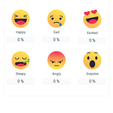
Happy
Sad
Excited
0
%
0
%
0
%
Sleepy
Angry
Surprise
0
%
0
%
0
%