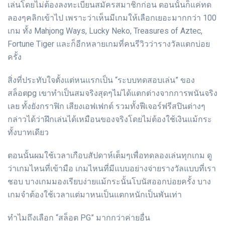
เล่นโดยไม่ต้องลงทะเบียนสมัครสมาชิกก่อน ตอนนั้นก็แค่ทด
ลองๆคลิกเข้าไป เพราะว่าเห็นมีเกมให้เลือกเยอะมากกว่า 100
เกม ทั้ง Mahjong Ways, Lucky Neko, Treasures of Aztec,
Fortune Tiger และก็อีกหลายเกมที่คนรีวิวว่ารางวัลแตกบ่อย
ครั้ง
สิ่งที่ประทับใจตั้งแต่หนแรกเป็น “ระบบทดสอบเล่น” ของ
สล็อตpg เขาทำเป็นสมจริงสุดๆไม่ได้แตกต่างจากการพนันจริง
เลย ทั้งยังกราฟิก เสียงเอฟเฟกต์ รวมทั้งฟีเจอร์ฟรีสปินต่างๆ
กล่าวได้ว่าฝึกเล่นได้เหมือนของจริงโดยไม่ต้องใช้เงินแม้กระ
ทั้งบาทเดียว
ตอนนั้นผมใช้เวลาเกือบสัปดาห์เต็มๆเพื่อทดลองเล่นทุกเกม ดู
ว่าเกมไหนที่เข้ามือ เกมไหนที่มีแบบอย่างจ่ายรางวัลแบบที่เรา
ชอบ บางเกมมองเรียบง่ายแม้กระนั้นโบนัสออกบ่อยครั้ง บาง
เกมจำต้องใช้เวลาแต่มาหนเป็นแตกหนักเป็นพันเท่า
ทำไมถึงเลือก “สล็อต PG” มากกว่าค่ายอื่น