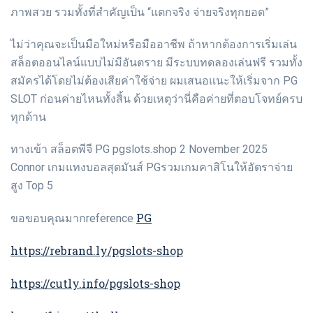
ภาพสวย รวมทั้งที่สำคัญเป็น “แตกจริง จ่ายจริงทุกยอด”
ไม่ว่าคุณจะเป็นมือใหม่หรือมืออาชีพ ถ้าหากต้องการเริ่มเล่น
สล็อตออนไลน์แบบไม่มีอันตราย มีระบบทดลองเล่นฟรี รวมทั้ง
สมัครได้โดยไม่ต้องเสียค่าใช้จ่าย ผมเสนอแนะให้เริ่มจาก PG
SLOT ก่อนค่ายไหนทั้งสิ้น ด้วยเหตุว่านี่คือค่ายที่ตอบโจทย์ครบ
ทุกด้าน
ทางเข้า สล็อตพีจี PG pgslots.shop 2 November 2025
Connor เกมแทงบอลสุดมันส์ PGรวมเกมคาสิโนให้อัตราจ่าย
สูง Top 5
PG
ขอขอบคุณมากreference
https://rebrand.ly/pgslots-shop
https://cutly.info/pgslots-shop