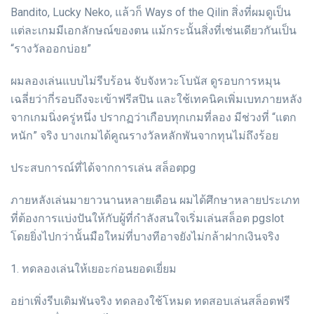
Bandito, Lucky Neko, แล้วก็ Ways of the Qilin สิ่งที่ผมดูเป็น
แต่ละเกมมีเอกลักษณ์ของตน แม้กระนั้นสิ่งที่เช่นเดียวกันเป็น
“รางวัลออกบ่อย”
ผมลองเล่นแบบไม่รีบร้อน จับจังหวะโบนัส ดูรอบการหมุน
เฉลี่ยว่ากี่รอบถึงจะเข้าฟรีสปิน และใช้เทคนิคเพิ่มเบทภายหลัง
จากเกมนิ่งครู่หนึ่ง ปรากฏว่าเกือบทุกเกมที่ลอง มีช่วงที่ “แตก
หนัก” จริง บางเกมได้คูณรางวัลหลักพันจากทุนไม่ถึงร้อย
ประสบการณ์ที่ได้จากการเล่น สล็อตpg
ภายหลังเล่นมายาวนานหลายเดือน ผมได้ศึกษาหลายประเภท
ที่ต้องการแบ่งปันให้กับผู้ที่กำลังสนใจเริ่มเล่นสล็อต pgslot
โดยยิ่งไปกว่านั้นมือใหม่ที่บางทีอาจยังไม่กล้าฝากเงินจริง
1. ทดลองเล่นให้เยอะก่อนยอดเยี่ยม
อย่าเพิ่งรีบเดิมพันจริง ทดลองใช้โหมด ทดสอบเล่นสล็อตฟรี