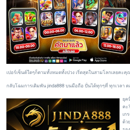
เปอร์เซ็นต์ใดๆก็ตามทั้งหมดทั้งปวง เริ่ดสุดในสามโลกเลยคะคุ
กลับโฉมการเดิมพัน jinda888 บนมือถือ ปั่นได้ทุกๆที่ ทุกเวลา 
ยุค
คะ?
เกร
ด้ว
รอง