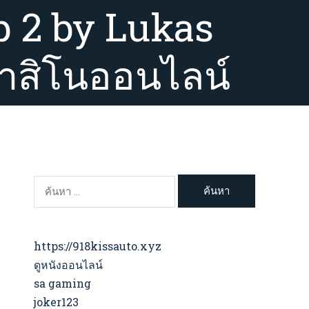
p 2 by Lukas
คาสิโนออนไลน์
ค้นหา
สำหรับ:
https://918kissauto.xyz
ดูหนังออนไลน์
sa gaming
joker123