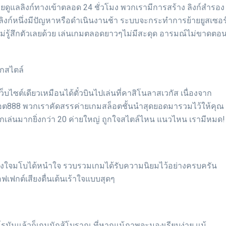
ยดูแลลิงก์ทางเข้าตลอด 24 ชั่วโมง พวกเรามีการสร้าง ลิงก์สำรอง
์ใดลิงก์หนึ่งมีปัญหาหรือดำเนินงานช้า ระบบจะกระทำการย้ายยูสเซอร
จะไม่รู้สึกตัวเลยด้วย เล่นเกมตลอดยาวๆไม่มีสะดุด อารมณ์ไม่ขาดตอ
ุกสไตล์
ว็บไซต์เดียวเหมือนได้ตั๋วบินไปเล่นที่คาสิโนลาสเวกัส เนื่องจาก
อต888 พวกเราคัดสรรค่ายเกมสล็อตชั้นนำสุดยอดมารวมไว้ให้คุณ
อกเล่นมากยิ่งกว่า 20 ค่ายใหญ่ ถูกใจสไตล์ไหน แนวไหน เรามีหมด!
่หมางใจมโบได้หนำใจ รวบรวมเกมได้รับความนิยมไว้อย่างครบครัน
ฟเฟกต์เสียงตื่นเต้นเร้าใจแบบสุดๆ
วโรมันแล้วก็เกมนักสู้โบราณ ที่หากแม้ภาพจะมองเรียบง่าย แม้