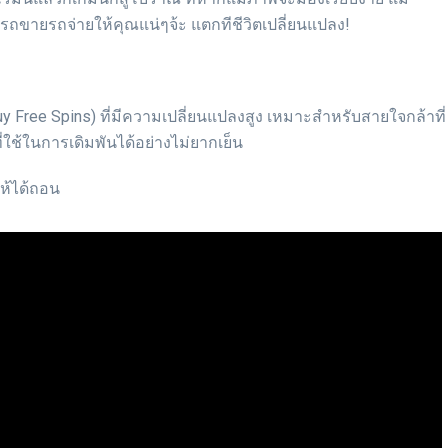
รถขายรถจ่ายให้คุณแน่ๆจ้ะ แตกทีชีวิตเปลี่ยนแปลง!
น (Buy Free Spins) ที่มีความเปลี่ยนแปลงสูง เหมาะสำหรับสายใจกล้าที่
ี่ใช้ในการเดิมพันได้อย่างไม่ยากเย็น
ให้ได้ถอน