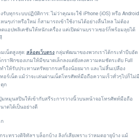
องรับทุกระบบปฏิบัติการ: ไม่ว่าคุณจะใช้ iPhone (iOS) หรือ Android
นไหนๆเก่าหรือใหม่ ก็สามารถเข้าใช้งานได้อย่างลื่นไหล ไม่ต้อง
ดแอปพลิเคชันให้หนักเครื่อง แค่เปิดผ่านบราวเซอร์ก็พร้อมลุยได้
ที
สล็อตเว็บตรง
อมเน็ตสูงสุด:
กลุ่มพัฒนาของพวกเราได้กระทำบีบอัด
์กราฟิกของเกมให้มีขนาดเล็กลงแต่ยังคงความคมชัดระดับ Full
ทำให้รับประทานทรัพยากรเครื่องน้อยมาก และไม่สิ้นเปลือง
เทอร์เน็ต แม้ว่าจะเล่นผ่านเน็ตโทรศัพท์มือถือความเร็วทั่วๆไปก็ไม่ม
ตุก
ก็ปุ่มหมุนสปินให้เข้ากับสรีระการวางนิ้วบนหน้าจอโทรศัพท์มือถือ
าดได้เป็นอย่างดี
อก
ระทรวงดิจิทัลฯ บล็อกบ้าง ลิงก์เสียเพราะว่าหมดอายุบ้าง แม้