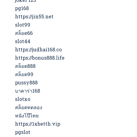
pg168
https://jin55.net
slot99
สล็อต66
้
slot44
https://judhai168.co
https://bonus888.life
สล็อต888
สล็อต99
pussy888
บาคาร่า168
slotxo
สล็อตทดลอง
หนังโป๊ไทย
https://1xbetth.vip
pgslot