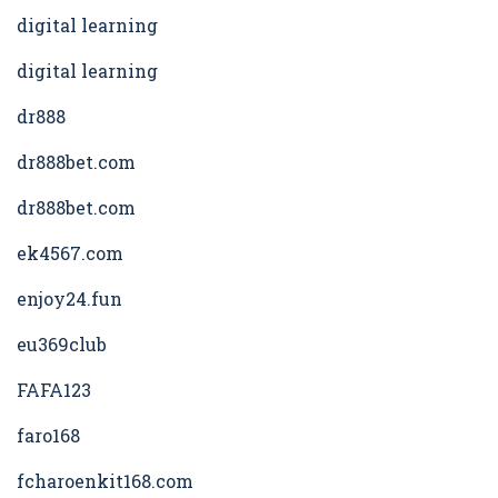
digital learning
digital learning
dr888
dr888bet.com
dr888bet.com
ek4567.com
enjoy24.fun
eu369club
FAFA123
faro168
fcharoenkit168.com