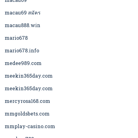
macau69 สมัคร
macau888.win
mario678
mario678.info
medee989.com
meekin365day.com
meekin365day.com
mercyrosa168.com
mmgoldsbets.com
mmplay-casino.com