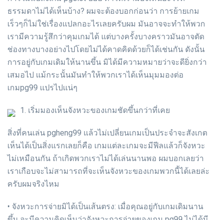
ธรรมดาไม่ได้เห็นบ้าง? ผมจะต้องบอกก่อนว่า การย้ายเกม
เร็วๆก็ไม่ใช่เรื่องแปลกอะไรเลยครับผม มันอาจจะทำให้พวก
เรามีความรู้สึกว่าคุมเกมได้ แต่บางครั้งบางคราวมันอาจตัด
ช่องทางบางอย่างไปโดยไม่ได้คาดคิดด้วยก็ได้เช่นกัน ดังนั้น
การอยู่กับเกมเดิมให้นานขึ้น มิได้มีความหมายว่าจะดียิ่งกว่า
เสมอไป แม้กระนั้นมันทำให้พวกเราได้เห็นมุมมองต่อ
เกมpg99 แปรไปแน่ๆ
1. เริ่มมองเห็นจังหวะของเกมชัดขึ้นกว่าที่เคย
สิ่งที่คนเล่น pgheng99 แล้วไม่เปลี่ยนเกมเป็นประจำจะสังเกต
เห็นได้เป็นสิ่งแรกเลยก็คือ เกมแต่ละเกมจะมีฟีลแล้วก็จังหวะ
ไม่เหมือนกัน ถ้าเกิดพวกเราไม่ได้เล่นนานพอ ผมบอกเลยว่า
เราเกือบจะไม่สามารถที่จะเห็นจังหวะของเกมพวกนี้ได้เลยล่ะ
ครับผมจริงไหม
• จังหวะการจ่ายมิได้เป็นเส้นตรง: เมื่อคุณอยู่กับเกมเดิมนาน
ขึ้น จะมีความคิดเห็นว่าจังหวะการจ่ายของเกม pg99 ไม่ได้มี