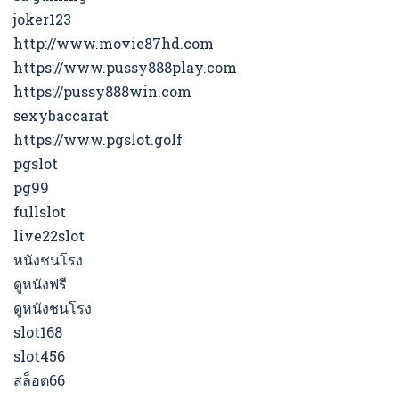
joker123
http://www.movie87hd.com
https://www.pussy888play.com
https://pussy888win.com
sexybaccarat
https://www.pgslot.golf
pgslot
pg99
fullslot
live22slot
หนังชนโรง
ดูหนังฟรี
ดูหนังชนโรง
slot168
slot456
สล็อต66