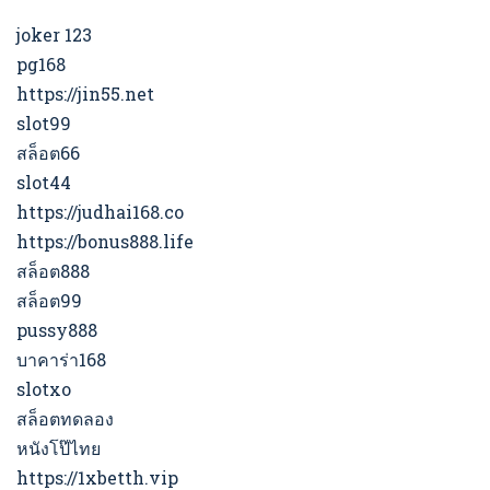
joker 123
pg168
https://jin55.net
slot99
สล็อต66
slot44
https://judhai168.co
https://bonus888.life
สล็อต888
สล็อต99
pussy888
บาคาร่า168
slotxo
สล็อตทดลอง
หนังโป๊ไทย
https://1xbetth.vip