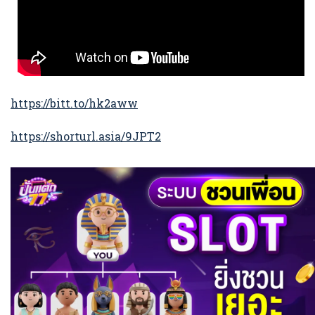
https://bitt.to/hk2aww
https://shorturl.asia/9JPT2