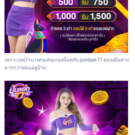
เพราะเหตุไรบางคนเล่นเกมสล็อตกับ puntaek77 ตอนเดินทาง
มากกว่าตอนอยู่บ้าน