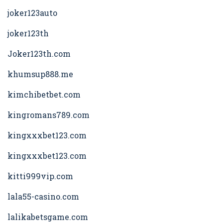
joker123auto
joker123th
Joker123th.com
khumsup888.me
kimchibetbet.com
kingromans789.com
kingxxxbet123.com
kingxxxbet123.com
kitti999vip.com
lala55-casino.com
lalikabetsgame.com