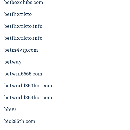
betboxclubs.com
betflixtikto
betflixtikto.info
betflixtikto.info
betm4vip.com
betway
betwin6666.com
betworld369hot.com
betworld369hot.com
bh99
bio285th.com