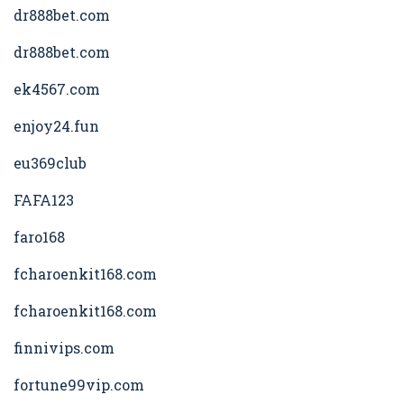
dr888bet.com
dr888bet.com
ek4567.com
enjoy24.fun
eu369club
FAFA123
faro168
fcharoenkit168.com
fcharoenkit168.com
finnivips.com
fortune99vip.com