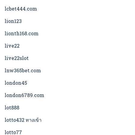
lcbet444.com
lion123
lionth168.com
live22
live22slot
lnw365bet.com
london45
london6789.com
lot888
lotto432 ทางเข้า
lotto77