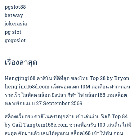
pgslot88
betway
jokerasia
pg slot
gogoslot
เรื่องล่าสุด
Hengjing168 คาสิโน ที่ดีที่สุด ของไทย Top 28 by Bryon
hengjing168d.com แจ็คพอตแตก 10M ต่อเดือน ฝาก-ถอน
รวดเร็ว ไลฟ์สด สล็อต ยิงปลา กีฬา ไพ่ สล็อต168 เกมสล็อต
หลายร้อยแบบ 27 September 2569
สล็อตเว็บตรง คาสิโนครบทุกค่าย เข้าเล่นง่าย ฟีลดี Top 84
by Gail Tangtem168e.com ชวนเพื่อนรับ 100 เล่นลื่น ไม่มี
สะดุด คัดมาแล้ว เล่นได้ทุกเกม สล็อต168 เข้าให้ทัน ก่อน