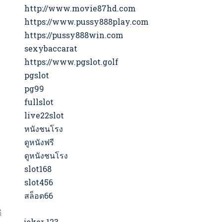
http://www.movie87hd.com
https://www.pussy888play.com
https://pussy888win.com
ม
sexybaccarat
https://www.pgslot.golf
pgslot
pg99
fullslot
live22slot
หนังชนโรง
ดูหนังฟรี
ดูหนังชนโรง
slot168
slot456
สล็อต66
ี
joker 123