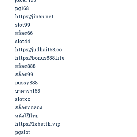
pg168
https://jin55.net
slot99
สล็อต66
slot44
https://judhai168.co
https://bonus888.life
สล็อต888
สล็อต99
pussy888
บาคาร่า168
slotxo
สล็อตทดลอง
หนังโป๊ไทย
https://1xbetth.vip
pgslot