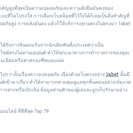
มสำคัญสูงที่สุดเป็นความปลอดภัยและความยั่งยืนมั่นคงของ
่ไม่โปร่งใส การเลือกเว็บสล็อตที่ไว้ใจได้ก็เลยเป็นสิ่งสำคัญที่
ภัยสูง การคลังมั่นคง แล้วก็ให้บริการอย่างตรงไปตรงมา 1xbet
 ได้รับการยินยอมรับจากนักเดิมพันทั้งประเทศว่าเป็น
 เว็บไซต์ตรงไม่ผ่านเอเย่นต์ ทำให้ทุกแนวทางการทำรายการของคุณ
ธรรมเนียมหรือค่าครองชีพแอบแฝง
1xbet
ปกว่านั้นเรื่องความปลอดภัย เนื่องด้วยเว็บตรงอย่าง
นั้นมี
่นต์เข้ามาเกี่ยว ทำให้สามารถควบคุมดูแลทุกขั้นตอนอย่างเข้มงวด
ารฝากหรือเบิกเงิน ข้อมูลส่วนตัวของผู้เล่นจะถูกเก็บรักษาอย่าง
นไลน์ ที่ดีที่สุด Top 79