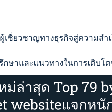
้เชี่ยวชาญทางธุรกิจสู่ความสำเร
ำปรึกษาและแนวทางในการเติบโต
ใหม่ล่าสุด Top 79 b
et websiteแจกหนัก