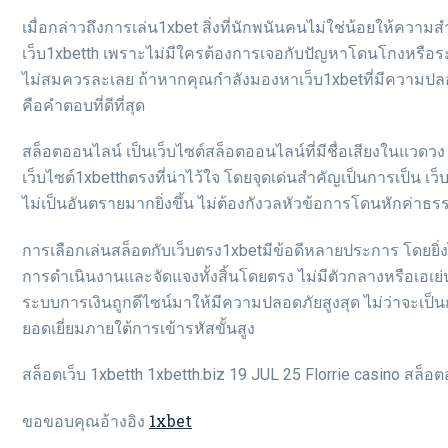
เมื่อกล่าวถึงการเล่น1xbet สิ่งที่นักพนันคนไม่ใช่น้อยให้ควา
เว็บ1xbetth เพราะไม่มีใครต้องการเจอกับปัญหาโดนโกงหรือระบบที
ไม่สมควรละเลย ถ้าหากคุณกำลังมองหาเว็บ1xbetที่มีความปลอด
คือคำตอบที่ดีที่สุด
สล็อตออนไลน์ เป็นเว็บไซต์สล็อตออนไลน์ที่มีชื่อเสียงในแวดวง
เว็บไซต์1xbetthตรงที่น่าไว้ใจ โดยจุดเด่นสำคัญเป็นการเป็น
ไม่เป็นอันตรายมากยิ่งขึ้น ไม่ต้องกังวลหัวข้อการโดนหักค่า
การเลือกเล่นสล็อตกับเว็บตรง1xbetมีข้อดีหลายประการ โดยยิ่งไ
การดำเนินงานและจัดแจงทั้งสิ้นโดยตรง ไม่มีตัวกลางหรือเอเย
ระบบการเงินถูกดีไซน์มาให้มีความปลอดภัยสูงสุด ไม่ว่าจะเป็นก
ยอดเยี่ยมภายใต้การเข้ารหัสขั้นสูง
สล็อตเว็บ 1xbetth 1xbetth.biz 19 JUL 25 Florrie casino สล็อตออ
1xbet
ขอขอบคุณอ้างอิง