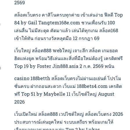
2569
สล็อตเว็บตรง คาสิโนครบทุกค่าย เข้าเล่นง่าย ฟีลดี Top
84 by Gail Tangtem168e.com ชวนเพื่อนรับ 100
ง
เล่นลื่น ไม่มีสะดุด คัดมาแล้ว เล่นได้ทุกเกม สล็อต168
เข้าให้ทัน ก่อนรางวัลหลุดมือ 12 กรกฎา 69
เว็บใหญ่ สล็อต888 webใหญ่ เจาะลึก สล็อต เกมยอด
ฮิตแห่งยุค พร้อมวิธีเล่นและสิ่งที่มือใหม่ต้องรู้ เครดิตฟรี
Top 19 by Foster Jin888.asia 2 ก.ค. 2569 พนัน
บ
casino 188betth สล็อตเว็บตรงไม่ผ่านเอเย่นต์ โปรโม
ชั่นครบ ฝากถอนสะดวก เว็บแม่ 188bets4.com เครดิต
ฟรี Top 51 by Maybelle 11 เว็บไซต์ใหญ่ August
2026
เว็บเปิดใหม่ สล็อต888 เวปไซต์ใหญ่ สล็อตเว็บตรง 2026
ประสบการณ์เล่นยุคใหม่ ระบบเสถียร พร้อมเกมให้
เลือกมากมาย ทดลองเล่น Top 2 by Lukas