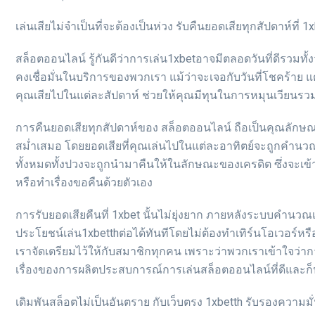
เล่นเสียไม่จำเป็นที่จะต้องเป็นห่วง รับคืนยอดเสียทุกสัปดาห์ที่ 1
สล็อตออนไลน์ รู้กันดีว่าการเล่น1xbetอาจมีตลอดวันที่ดีรวมทั้งว
คงเชื่อมั่นในบริการของพวกเรา แม้ว่าจะเจอกับวันที่โชคร้าย แต
คุณเสียไปในแต่ละสัปดาห์ ช่วยให้คุณมีทุนในการหมุนเวียนรวม
การคืนยอดเสียทุกสัปดาห์ของ สล็อตออนไลน์ ถือเป็นคุณลักษณ
สม่ำเสมอ โดยยอดเสียที่คุณเล่นไปในแต่ละอาทิตย์จะถูกคำนวณ
ทั้งหมดทั้งปวงจะถูกนำมาคืนให้ในลักษณะของเครดิต ซึ่งจะเข้า
หรือทำเรื่องขอคืนด้วยตัวเอง
การรับยอดเสียคืนที่ 1xbet นั้นไม่ยุ่งยาก ภายหลังระบบคำนวณ
ประโยชน์เล่น1xbetthต่อได้ทันทีโดยไม่ต้องทำเทิร์นโอเวอร์หรื
เราจัดเตรียมไว้ให้กับสมาชิกทุกคน เพราะว่าพวกเราเข้าใจว่าการ
เรื่องของการผลิตประสบการณ์การเล่นสล็อตออนไลน์ที่ดีและก
เดิมพันสล็อตไม่เป็นอันตราย กับเว็บตรง 1xbetth รับรองความมั