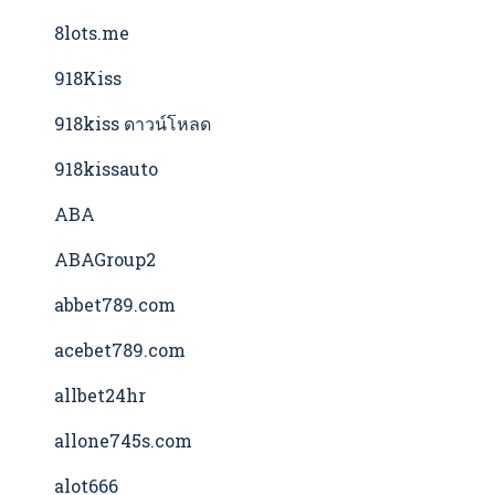
8lots.me
918Kiss
918kiss ดาวน์โหลด
918kissauto
ABA
ABAGroup2
abbet789.com
acebet789.com
allbet24hr
allone745s.com
alot666