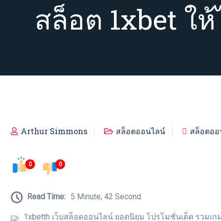
สล็อต 1xbet ให
Arthur Simmons
สล็อตออนไลน์
สล็อตออ
0
0
Read Time:
5 Minute, 42 Second
1xbetth เว็บสล็อตออนไลน์ ยอดนิยม โปรโมชั่นเด็ด รวมเก