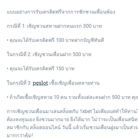
แบบอย่างการรับเครดิตฟรีจากการชักชวนเพื่อนพ้อง
กรณีที่ 1: เชิญชวนสหายฝากหนแรก 300 บาท
• คุณจะได้รับเครดิตฟรี 100 บาทฝากบัญชีทันที
ในกรณีที่ 2: เชิญชวนเพื่อนฝาก 500 บาท
• คุณจะได้รับเครดิตฟรี 150 บาท
pgslot
ในกรณีที่ 3:
เชื้อเชิญเพื่อนหลายท่าน
• ถ้าเกิดเชื้อเชิญสหาย 10 คน รวมทั้งแต่ละคนฝาก 500 บาท คุ
การเชิญชวนเพื่อนมาเล่นสล็อตกับ 1xbet ไม่เพียงแต่ทำให้ท่านได้
ต้องลงทุนเอง ยิ่งชวนมากมาย ยิ่งได้มาก ไม่ว่าจะเป็นเพื่อนสนิท
สมาชิกกับ สล็อตออนไลน์ วันนี้ แล้วเริ่มชวนเพื่อนฝูงมาเป็นส่
มากกว่าคุ้ม!