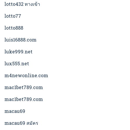
lotto432 ทางเข้า
lotto77
lotto888
luis16888.com
luke999.net
lux555.net
m4newonline.com
mac1bet789.com
mac1bet789.com
macau69
macau69 สมัคร