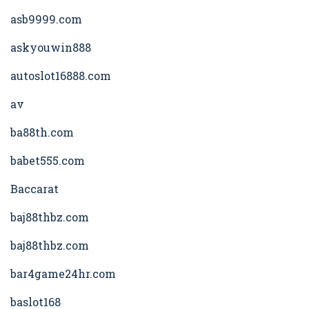
asb9999.com
askyouwin888
autoslot16888.com
av
ba88th.com
babet555.com
Baccarat
baj88thbz.com
baj88thbz.com
bar4game24hr.com
baslot168