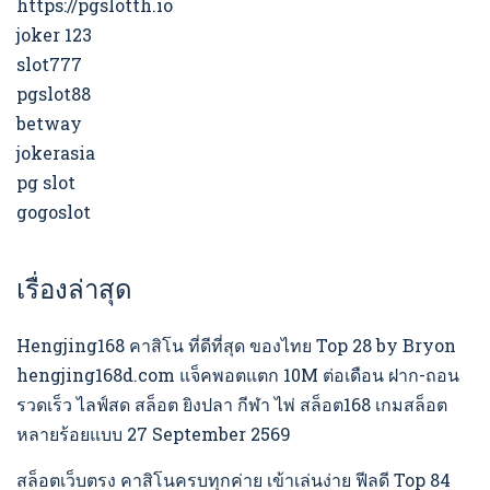
https://pgslotth.io
joker 123
slot777
pgslot88
betway
jokerasia
pg slot
gogoslot
เรื่องล่าสุด
Hengjing168 คาสิโน ที่ดีที่สุด ของไทย Top 28 by Bryon
hengjing168d.com แจ็คพอตแตก 10M ต่อเดือน ฝาก-ถอน
รวดเร็ว ไลฟ์สด สล็อต ยิงปลา กีฬา ไพ่ สล็อต168 เกมสล็อต
หลายร้อยแบบ 27 September 2569
สล็อตเว็บตรง คาสิโนครบทุกค่าย เข้าเล่นง่าย ฟีลดี Top 84