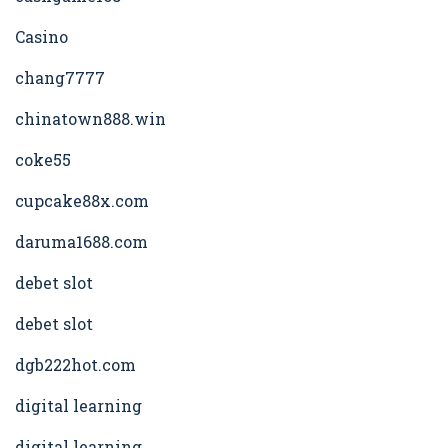
Casino
chang7777
chinatown888.win
coke55
cupcake88x.com
daruma1688.com
debet slot
debet slot
dgb222hot.com
digital learning
digital learning