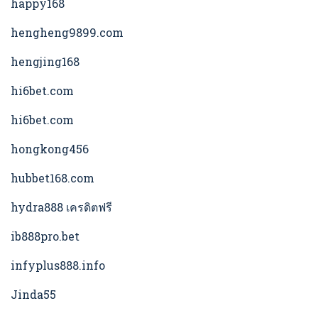
happy168
hengheng9899.com
hengjing168
hi6bet.com
hi6bet.com
hongkong456
hubbet168.com
hydra888 เครดิตฟรี
ib888pro.bet
infyplus888.info
Jinda55