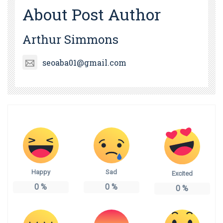
About Post Author
Arthur Simmons
seoaba01@gmail.com
Happy
Sad
Excited
0
%
0
%
0
%