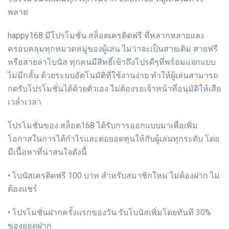
พลาด
happy168 มีโปรโมชั่น สล็อตเครดิตฟรี ที่หลากหลายและ
ครอบคลุมทุกหมวดหมู่ของผู้เล่น ไม่ว่าจะเป็นสายเติม สายฟรี
หรือสายล่าโบนัส ทุกคนมีสิทธิ์เข้าถึงโปรดีๆที่พร้อมแจกแบบ
ไม่มีกลั้น ด้วยระบบอัตโนมัติที่ใช้งานง่าย ทำให้ผู้เล่นสามารถ
กดรับโปรโมชั่นได้ด้วยตัวเอง ไม่ต้องรอเจ้าหน้าที่อนุมัติให้เสีย
เวล่ำเวลา
โปรโมชั่นของ สล็อต168 ได้รับการออกแบบมาเพื่อเพิ่ม
โอกาสในการได้กำไรและต่อยอดทุนให้กับผู้เล่นทุกระดับ โดย
มีเนื้อหาที่น่าสนใจดังนี้
• โบนัสเครดิตฟรี 100 บาท สำหรับสมาชิกใหม่ ไม่ต้องฝาก ไม่
ต้องแชร์
• โปรโมชั่นฝากครั้งแรกของวัน รับโบนัสเพิ่มโดยทันที 30%
ของยอดฝาก