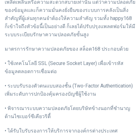
เพลิดเพลินหรือความสะดวกสบายเท่านั้น แต่ว่าความปลอดภัย
ของข้อมูลและก็ความมั่นคงยั่งยืนของระบบการคลังเป็นสิ่ง
สำคัญที่ผู้เล่นทุกคนจำต้องให้ความสำคัญ รวมทั้ง happy168
ก็เข้าใจถึงหัวข้อนี้เป็นอย่างดี ก็เลยได้ปรับปรุงแพลตฟอร์มให้มี
ระบบระเบียบรักษาความปลอดภัยขั้นสูง
มาตรการรักษาความปลอดภัยของ สล็อต168 ประกอบด้วย
• ใช้เทคโนโลยี SSL (Secure Socket Layer) เพื่อเข้ารหัส
ข้อมูลตลอดการเชื่อมต่อ
• ระบบรับรองตัวตนแบบสองชั้น (Two-Factor Authentication)
เพิ่มระดับการปกป้องคุ้มครองบัญชีผู้ใช้งาน
• พิจารณาระบบความปลอดภัยโดยบริษัทข้างนอกที่ชำนาญ
ด้านไซเบอร์ซีเคียวริตี้
• ได้รับใบรับรองการให้บริการจากองค์กรต่างประเทศ