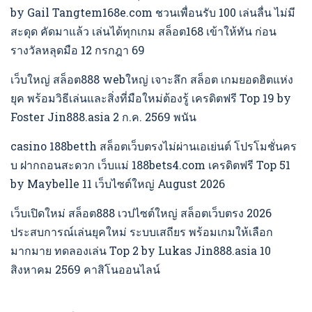
by Gail Tangtem168e.com ชวนเพื่อนรับ 100 เล่นลื่น ไม่มี
สะดุด คัดมาแล้ว เล่นได้ทุกเกม สล็อต168 เข้าให้ทัน ก่อน
รางวัลหลุดมือ 12 กรกฎา 69
เว็บใหญ่ สล็อต888 webใหญ่ เจาะลึก สล็อต เกมยอดฮิตแห่ง
ยุค พร้อมวิธีเล่นและสิ่งที่มือใหม่ต้องรู้ เครดิตฟรี Top 19 by
Foster Jin888.asia 2 ก.ค. 2569 พนัน
casino 188betth สล็อตเว็บตรงไม่ผ่านเอเย่นต์ โปรโมชั่นคร
บ ฝากถอนสะดวก เว็บแม่ 188bets4.com เครดิตฟรี Top 51
by Maybelle 11 เว็บไซต์ใหญ่ August 2026
เว็บเปิดใหม่ สล็อต888 เวปไซต์ใหญ่ สล็อตเว็บตรง 2026
ประสบการณ์เล่นยุคใหม่ ระบบเสถียร พร้อมเกมให้เลือก
มากมาย ทดลองเล่น Top 2 by Lukas Jin888.asia 10
สิงหาคม 2569 คาสิโนออนไลน์