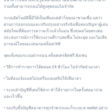
รวมทั้งสามารถถอนได้สูงสุดแบบไม่จำกัด
ระบบอัตโนมัตินี้มิได้เป็นเพียงแค่คำโฆษณาชวนเชื่อ แต่ว่า
ผ่านการออกแบบและปรับปรุงอย่างจริงจังเพื่อตอบปัญหาผู้เล่น
สมัยใหม่ที่ต้องการความเร็วแล้วก็แม่น ซึ่งส่งผลโดยตรงต่อ
ประสบการณ์การใช้แรงงานที่ราบสดชื่น ไม่สะดุด และไม่เสีย
อารมณ์ในขณะเล่นเกมสล็อต168
จุดแข็งของระบบฝากถอน สล็อตเครดิตฟรี ดังเช่น
• วิธีการทำรายการได้ตลอด 24 ชั่วโมง ไม่จำกัดช่วงเวลา
• ไม่ต้องแจ้งแอดไม่นหรือแนบสลิปให้เสียเวลา
• ระบบจำบัญชีที่เคยใช้ฝาก ทำให้รายการในครั้งต่อมาง่าย
และเร็วขึ้น
• รองรับทั้งบัญชีธนาคารทุกจำพวกและก็ระบบ e-wallet อย่าง