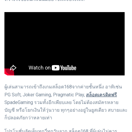
ผู้เล่นสามารถเข้าถึงเกมสล็อต168จากค่ายชั้นหนึ่ง อาทิเช่น
สล็อตเครดิตฟรี
PG Soft, Joker Gaming, Pragmatic Play,
SpadeGaming รวมทั้งอีกเพียบเลย โดยไม่ต้องสมัครหลาย
บัญชี หรือโยกเงินให้วุ่นวาย ทุกๆอย่างอยู่ในยูสเดียว สบายและ
ก็ปลอดภัยกว่าหลายเท่า
โปรโมชั่นจัดเต็มทุกวี่ทุกวันจาก สล็อต168 ที่ผู้เล่นไม่ควร