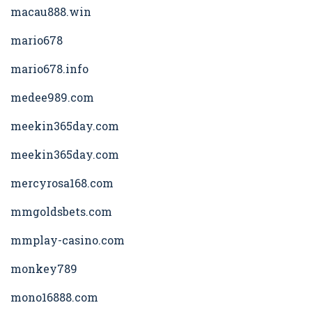
macau888.win
mario678
mario678.info
medee989.com
meekin365day.com
meekin365day.com
mercyrosa168.com
mmgoldsbets.com
mmplay-casino.com
monkey789
mono16888.com