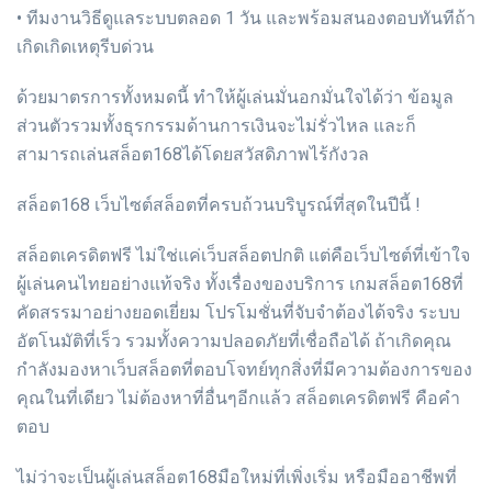
• ทีมงานวิธีดูแลระบบตลอด 1 วัน และพร้อมสนองตอบทันทีถ้า
เกิดเกิดเหตุรีบด่วน
ด้วยมาตรการทั้งหมดนี้ ทำให้ผู้เล่นมั่นอกมั่นใจได้ว่า ข้อมูล
ส่วนตัวรวมทั้งธุรกรรมด้านการเงินจะไม่รั่วไหล และก็
สามารถเล่นสล็อต168ได้โดยสวัสดิภาพไร้กังวล
สล็อต168 เว็บไซต์สล็อตที่ครบถ้วนบริบูรณ์ที่สุดในปีนี้ !
สล็อตเครดิตฟรี ไม่ใช่แค่เว็บสล็อตปกติ แต่คือเว็บไซต์ที่เข้าใจ
ผู้เล่นคนไทยอย่างแท้จริง ทั้งเรื่องของบริการ เกมสล็อต168ที่
คัดสรรมาอย่างยอดเยี่ยม โปรโมชั่นที่จับจำต้องได้จริง ระบบ
อัตโนมัติที่เร็ว รวมทั้งความปลอดภัยที่เชื่อถือได้ ถ้าเกิดคุณ
กำลังมองหาเว็บสล็อตที่ตอบโจทย์ทุกสิ่งที่มีความต้องการของ
คุณในที่เดียว ไม่ต้องหาที่อื่นๆอีกแล้ว สล็อตเครดิตฟรี คือคำ
ตอบ
ไม่ว่าจะเป็นผู้เล่นสล็อต168มือใหม่ที่เพิ่งเริ่ม หรือมืออาชีพที่