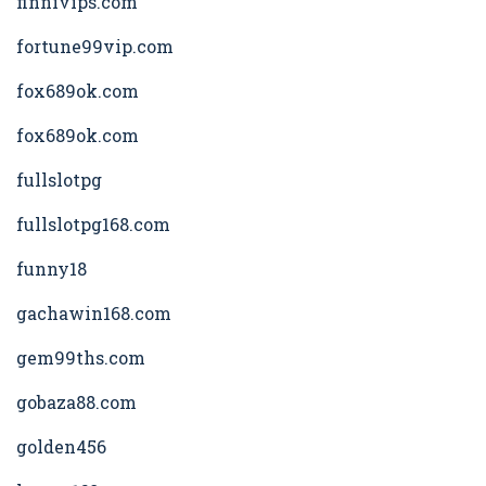
finnivips.com
fortune99vip.com
fox689ok.com
fox689ok.com
fullslotpg
fullslotpg168.com
funny18
gachawin168.com
gem99ths.com
gobaza88.com
golden456