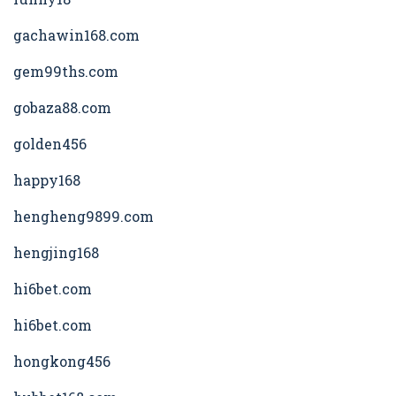
gachawin168.com
gem99ths.com
gobaza88.com
golden456
happy168
hengheng9899.com
hengjing168
hi6bet.com
hi6bet.com
hongkong456