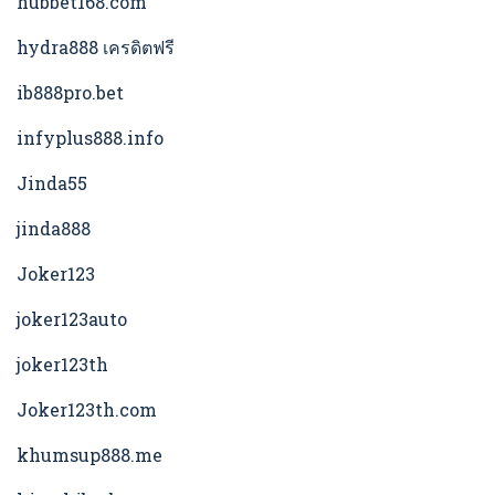
hubbet168.com
hydra888 เครดิตฟรี
ib888pro.bet
infyplus888.info
Jinda55
jinda888
Joker123
joker123auto
joker123th
Joker123th.com
khumsup888.me