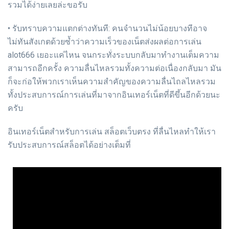
รวมได้ง่ายเลยล่ะขอรับ
• รับทราบความแตกต่างทันที: คนจำนวนไม่น้อยบางทีอาจ
ไม่ทันสังเกตด้วยซ้ำว่าความเร็วของเน็ตส่งผลต่อการเล่น
alot666 เยอะแค่ไหน จนกระทั่งระบบกลับมาทำงานเต็มความ
สามารถอีกครั้ง ความลื่นไหลรวมทั้งความต่อเนื่องกลับมา มัน
ก็จะก่อให้พวกเราเห็นความสำคัญของความลื่นไถลไหลรวม
ทั้งประสบการณ์การเล่นที่มาจากอินเทอร์เน็ตที่ดีขึ้นอีกด้วยนะ
ครับ
อินเทอร์เน็ตสำหรับการเล่น สล็อตเว็บตรง ที่ลื่นไหลทำให้เรา
รับประสบการณ์สล็อตได้อย่างเต็มที่