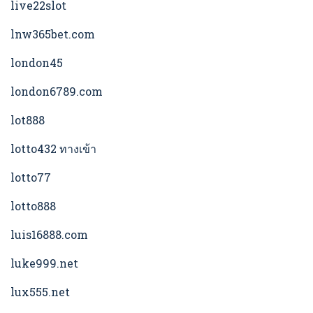
live22slot
lnw365bet.com
london45
london6789.com
lot888
lotto432 ทางเข้า
lotto77
lotto888
luis16888.com
luke999.net
lux555.net