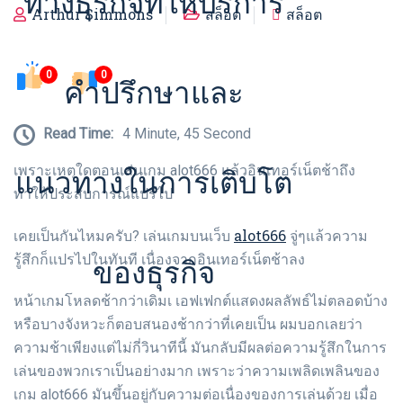
ทางธุรกิจที่ให้บริการ
Arthur Simmons
สล็อต
สล็อต
0
0
คำปรึกษาและ
Read Time:
4 Minute, 45 Second
เพราะเหตุใดตอนเล่นเกม alot666 แล้วอินเทอร์เน็ตช้าถึง
แนวทางในการเติบโต
ทำให้ประสบการณ์แปรไป
alot666
เคยเป็นกันไหมครับ? เล่นเกมบนเว็บ
จู่ๆแล้วความ
รู้สึกก็แปรไปในทันที เนื่องจากอินเทอร์เน็ตช้าลง
ของธุรกิจ
หน้าเกมโหลดช้ากว่าเดิมเ เอฟเฟกต์แสดงผลลัพธ์ไม่ตลอดบ้าง
หรือบางจังหวะก็ตอบสนองช้ากว่าที่เคยเป็น ผมบอกเลยว่า
ความช้าเพียงแต่ไม่กี่วินาทีนี้ มันกลับมีผลต่อความรู้สึกในการ
เล่นของพวกเราเป็นอย่างมาก เพราะว่าความเพลิดเพลินของ
เกม alot666 มันขึ้นอยู่กับความต่อเนื่องของการเล่นด้วย เมื่อ