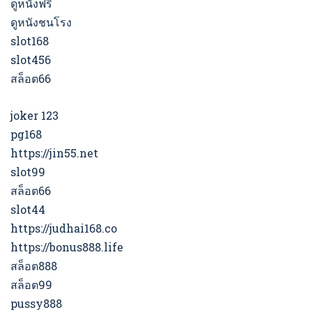
ดูหนังฟรี
ดูหนังชนโรง
slot168
slot456
สล็อต66
joker 123
pg168
https://jin55.net
slot99
สล็อต66
slot44
https://judhai168.co
https://bonus888.life
สล็อต888
สล็อต99
pussy888