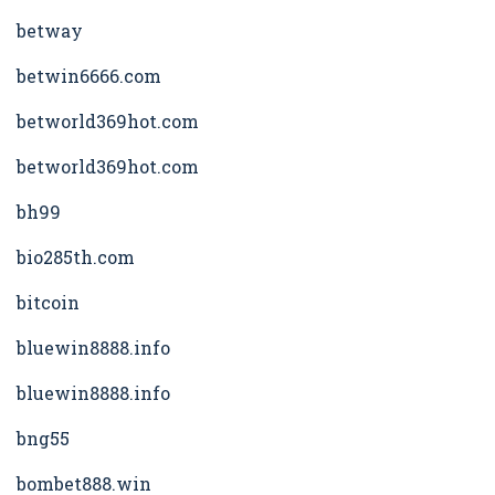
betway
betwin6666.com
betworld369hot.com
betworld369hot.com
bh99
bio285th.com
bitcoin
bluewin8888.info
bluewin8888.info
bng55
bombet888.win