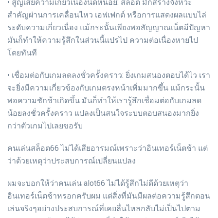
• สูญเสียความเกี่ยวเนื่องนิดหน่อย: สล็อต มักสร้างจังหวะ
สำคัญผ่านการเคลื่อนไหว เอฟเฟกต์ หรือการแสดงผลแบบไล่
ระดับความเกี่ยวเนื่อง แม้กระนั้นเพียงพอสัญญาณเน็ตมีปัญหา
มันก็ทำให้ความรู้สึกในส่วนนี้แปรไป ความต่อเนื่องหายไป
โดยทันที
• เชื่อมต่อกับเกมลดลงชั่วครั้งคราว: ยิ่งเกมสนองตอบได้ไว เรา
จะยิ่งมีความเกี่ยวข้องกับเกมตรงหน้าเพิ่มมากขึ้น แม้กระนั้น
พอความชักช้าเกิดขึ้น มันก็ทำให้เรารู้สึกเชื่อมต่อกับเกมลด
น้อยลงชั่วครั้งคราว แปลงเป็นสนใจระบบตอบสนองมากยิ่ง
กว่าตัวเกมไปเลยขอรับ
คนเล่นสล็อต66 ไม่ได้เสียอารมณ์เพราะว่าอินเทอร์เน็ตช้า แต่
ว่าด้วยเหตุว่าประสบการณ์เปลี่ยนแปลง
ผมจะบอกให้ว่าคนเล่น alot66 ไม่ได้รู้สึกไม่ดีด้วยเหตุว่า
อินเทอร์เน็ตช้าหรอกครับผม แต่สิ่งที่มันมีผลต่อความรู้สึกตอน
เล่นจริงๆอย่างประสบการณ์ที่เคยลื่นไหลกลับไม่เป็นไปตาม