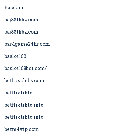
Baccarat
baj88thbz.com
baj88thbz.com
bar4game24hr.com
baslot168
baslot168bet.com/
betboxclubs.com
betflixtikto
betflixtikto.info
betflixtikto.info
betm4vip.com