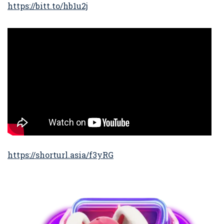
https://bitt.to/hb1u2j
https://shorturl.asia/f3yRG