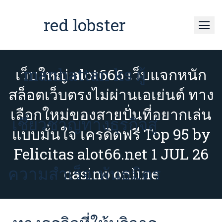
Skip
to
red lobster
content
manhattan ks ผู้
เว็บใหญ่ alot666 เว็บแจกหนัก
สล็อตเว็บตรงไม่ผ่านเอเย่นต์ ทาง
เลือกใหม่ของสายปั่นที่อยากเล่น
เชี่ยวชาญทางธุรกิจสู่
แบบมั่นใจ เครดิตฟรี Top 95 by
Felicitas alot66.net 1 JUL 26
ความสำเร็จ: พันธมิตร
casino online