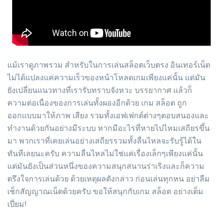
แม้เราดูภาพรวม สำหรับในการเล่นสล็อตเว็บตรง อินเทอร์เน็ต
ไม่ได้แปลงแค่ความเร็วของหน้าโหลดเกมเพียงแค่นั้น แต่มัน
ยังเปลี่ยนแนวทางที่เรารับทราบจังหวะ บรรยากาศ แล้วก็
ความต่อเนื่องของการเล่นทั้งผองอีกด้วย เกม สล็อต ถูก
ออกแบบมาให้ภาพ เสียง รวมทั้งเอฟเฟกต์ต่างๆตอบสนองและ
ทำงานด้วยกันอย่างมีระบบ หากมีอะไรที่หายไปไหมเสถียรขึ้น
มา พวกเราที่เคยเล่นอย่างเสถียรรวมทั้งลื่นไหลจะรับรู้ได้ใน
ทันทีเลยนะครับ ความลื่นไหลไม่ใช่แค่เรื่องเล็กๆเพียงแค่นั้น
แต่มันยังเป็นส่วนหนึ่งของความสนุกสนานร่าเริงและก็ความ
ตรึงใจการเล่นด้วย ด้วยเหตุผลดังกล่าว ก่อนเล่นทุกหน อย่าลืม
เช็กสัญญาณเน็ตด้วยครับ ขอให้สนุกกับเกม สล็อต อย่างเต็ม
เปี่ยม!