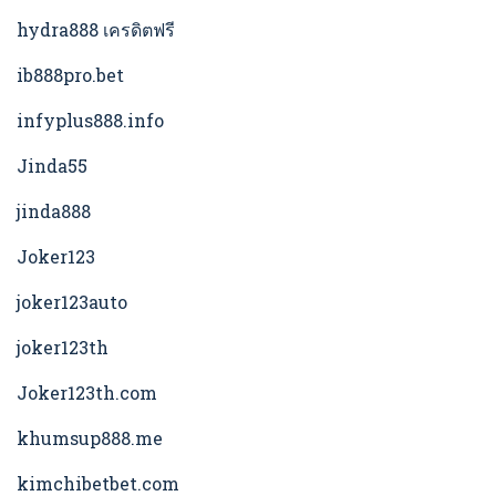
hydra888 เครดิตฟรี
ib888pro.bet
infyplus888.info
Jinda55
jinda888
Joker123
joker123auto
joker123th
Joker123th.com
khumsup888.me
kimchibetbet.com