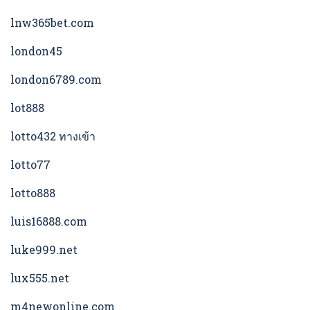
lnw365bet.com
london45
london6789.com
lot888
lotto432 ทางเข้า
lotto77
lotto888
luis16888.com
luke999.net
lux555.net
m4newonline.com