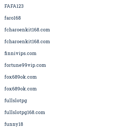
FAFA123
faro168
fcharoenkit168.com
fcharoenkit168.com
finnivips.com
fortune99vip.com
fox689ok.com
fox689ok.com
fullslotpg
fullslotpg168.com
funny18