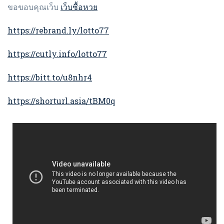
เว็บซื้อหวย
ขอขอบคุณเว็บ
https://rebrand.ly/lotto77
https://cutly.info/lotto77
https://bitt.to/u8nhr4
https://shorturl.asia/tBM0q