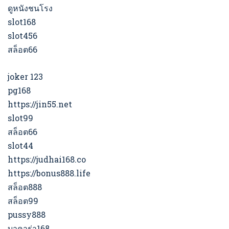
ดูหนังชนโรง
slot168
slot456
สล็อต66
joker 123
pg168
https://jin55.net
slot99
สล็อต66
slot44
https://judhai168.co
https://bonus888.life
สล็อต888
สล็อต99
pussy888
บาคาร่า168