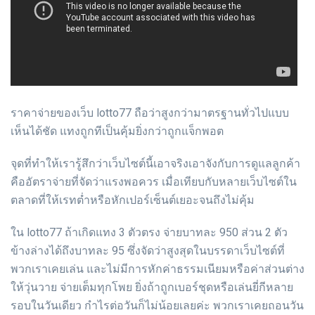
ราคาจ่ายของเว็บ lotto77 ถือว่าสูงกว่ามาตรฐานทั่วไปแบบ
เห็นได้ชัด แทงถูกทีเป็นคุ้มยิ่งกว่าถูกแจ็กพอต
จุดที่ทำให้เรารู้สึกว่าเว็บไซต์นี้เอาจริงเอาจังกับการดูแลลูกค้า
คืออัตราจ่ายที่จัดว่าแรงพอควร เมื่อเทียบกับหลายเว็บไซต์ใน
ตลาดที่ให้เรทต่ำหรือหักเปอร์เซ็นต์เยอะจนถึงไม่คุ้ม
ใน lotto77 ถ้าเกิดแทง 3 ตัวตรง จ่ายบาทละ 950 ส่วน 2 ตัว
ข้างล่างได้ถึงบาทละ 95 ซึ่งจัดว่าสูงสุดในบรรดาเว็บไซต์ที่
พวกเราเคยเล่น และไม่มีการหักค่าธรรมเนียมหรือค่าส่วนต่าง
ให้วุ่นวาย จ่ายเต็มทุกโพย ยิ่งถ้าถูกเบอร์ชุดหรือเล่นยี่กีหลาย
รอบในวันเดียว กำไรต่อวันก็ไม่น้อยเลยค่ะ พวกเราเคยถอนวัน