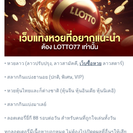
เว็บซื้อหวย
• หวยลาว (ลาวปรับปรุง, ลาวสามัคคี,
ลาวสตาร์)
• สลากกินแบ่งฮานอย (ปกติ, พิเศษ, VIP)
• หวยหุ้นไทยและก็ต่างชาติ (หุ้นจีน หุ้นอินเดีย หุ้นนิเคอิ)
• สลากกินแบ่งมาเลย์
• ลอตเตอรี่ยี่กี 88 รอบต่อวัน สำหรับคนที่ถูกใจเล่นทั้งวัน
ทุกลอตเตอรี่มีเนื้อหาบอกหมด ไม่ต้องไปเปิดดูผลที่อื่นๆให้เสีย