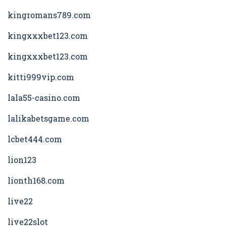
kingromans789.com
kingxxxbet123.com
kingxxxbet123.com
kitti999vip.com
lala55-casino.com
lalikabetsgame.com
lcbet444.com
lion123
lionth168.com
live22
live22slot