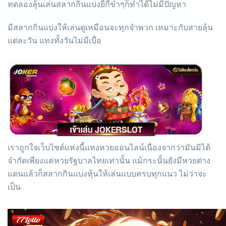
ทดลองลุ้นเล่นสลากกินแบ่งยี่กีขำๆก็ทำได้ไม่มีปัญหา
มีสลากกินแบ่งให้เล่นดูเหมือนจะทุกจำพวก เหมาะกับสายลุ้น
แต่ละวัน แทงทั้งวันไม่มีเบื่อ
เราถูกใจเว็บไซต์แห่งนี้แทงหวยออนไลน์เนื่องจากว่ามันมิได้
จำกัดเพียงแค่หวยรัฐบาลไทยเท่านั้น แม้กระนั้นยังมีหวยต่าง
แดนแล้วก็สลากกินแบ่งหุ้นให้เล่นแบบครบทุกแนว ไม่ว่าจะ
เป็น