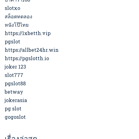
slotxo
สล็อตทดลอง
หนังโป๊ไทย
https://1xbetth.vip
pgslot
https://allbet24hr.win
https://pgslotth.io
joker 123
slot777
pgslot88
betway
jokerasia
pg slot
gogoslot
เรื่องล่าสุด