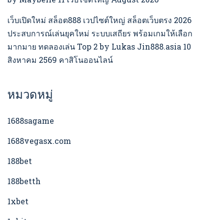
เว็บเปิดใหม่ สล็อต888 เวปไซต์ใหญ่ สล็อตเว็บตรง 2026
ประสบการณ์เล่นยุคใหม่ ระบบเสถียร พร้อมเกมให้เลือก
มากมาย ทดลองเล่น Top 2 by Lukas Jin888.asia 10
สิงหาคม 2569 คาสิโนออนไลน์
หมวดหมู่
1688sagame
1688vegasx.com
188bet
188betth
1xbet