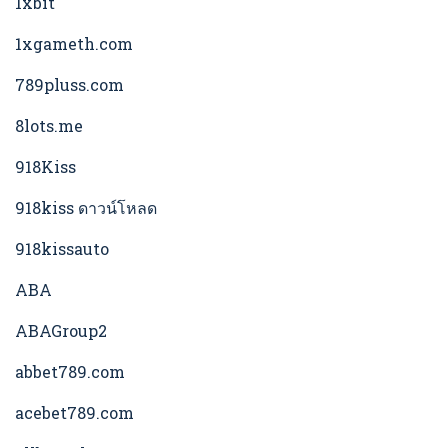
1xbit
1xgameth.com
789pluss.com
8lots.me
918Kiss
918kiss ดาวน์โหลด
918kissauto
ABA
ABAGroup2
abbet789.com
acebet789.com