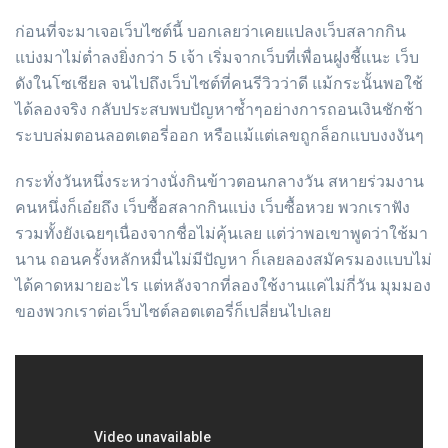
ก่อนที่จะมาเจอเว็บไซต์นี้ บอกเลยว่าเคยแปลงเว็บสลากกิน
แบ่งมาไม่ต่ำลงยิ่งกว่า 5 เจ้า เริ่มจากเว็บที่เพื่อนฝูงชี้แนะ เว็บ
ดังในโซเชียล จนไปถึงเว็บไซต์ที่คนรีวิวว่าดี แม้กระนั้นพอใช้
ได้ลองจริง กลับประสบพบปัญหาซ้ำๆอย่างการถอนเงินชักช้า
ระบบล่มตอนลอตเตอรี่ออก หรือแม้แต่เลขถูกล็อกแบบงงงันๆ
กระทั่งวันหนึ่งระหว่างนั่งกินข้าวตอนกลางวัน สหายร่วมงาน
คนหนึ่งก็เอ๋ยถึง เว็บซื้อสลากกินแบ่ง เว็บซื้อหวย พวกเราฟัง
รวมทั้งยังเฉยๆเนื่องจากชื่อไม่คุ้นเลย แต่ว่าพอเขาพูดว่าใช้มา
นาน ถอนครั้งหลักหมื่นไม่มีปัญหา ก็เลยลองสมัครมองแบบไม่
ได้คาดหมายอะไร แต่หลังจากที่ลองใช้งานแค่ไม่กี่วัน มุมมอง
ของพวกเราต่อเว็บไซต์ลอตเตอรี่ก็เปลี่ยนไปเลย