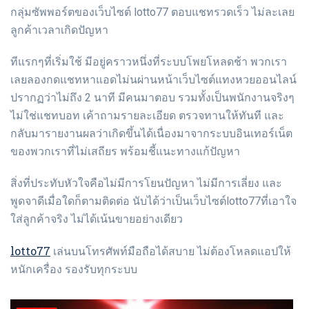
กลุ่มซัพพอร์ตของเว็บไซต์ lotto77 ตอบแชทรวดเร็ว ไม่ละเลย
ลูกค้าเวลาเกิดปัญหา
ทีแรกๆที่เริ่มใช้ มีอยู่คราวหนึ่งที่ระบบโพยโหลดช้า พวกเรา
เลยลองกดแชทหาแอดไม่นผ่านหน้าเว็บไซต์แทงหวยออนไลน์
ปรากฏว่าไม่ถึง 2 นาที มีคนมาตอบ รวมทั้งเป็นพนักงานจริงๆ
ไม่ใช่แชทบอท เค้าถามรายละเอียด ตรวจทานให้ทันที และ
กลับมารายงานผลว่าเกิดขึ้นได้เนื่องมาจากระบบอินเทอร์เน็ต
ของพวกเราที่ไม่เสถียร พร้อมชี้แนะทางแก้ปัญหา
สิ่งที่ประทับหัวใจคือไม่มีการโยนปัญหา ไม่มีการเลี่ยง และ
พูดจาดีเมื่อใดก็ตามติดต่อ นับได้ว่าเป็นเว็บไซต์lotto77ที่เอาใจ
ใส่ลูกค้าจริง ไม่ได้เน้นขายอย่างเดียว
lotto77
เล่นบนโทรศัพท์มือถือได้สบาย ไม่ต้องโหลดแอปให้
หนักเครื่อง รองรับทุกระบบ