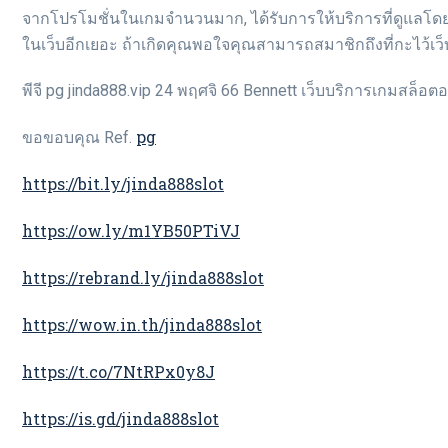
จากโปรโมชั่นในเกมจำนวนมาก, ได้รับการให้บริการที่ดูแลโดย
ในเว็บอีกเยอะ ถ้าเกิดคุณพอใจคุณสามารถสมาชิกถึงที่กะไว้เว
พีจี pg jinda888.vip 24 พฤศจิ 66 Bennett เว็บบริการเกมสล็อ
pg
ขอขอบคุณ Ref.
https://bit.ly/jinda888slot
https://ow.ly/m1YB50PTiVJ
https://rebrand.ly/jinda888slot
https://wow.in.th/jinda888slot
https://t.co/7NtRPx0y8J
https://is.gd/jinda888slot