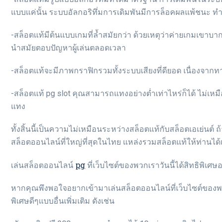
แบบแค่นั้น ระบบอัลกอริทึ่มการเดิมพันมีการล็อคผลแพ้ชนะ ท
-สล็อตแท้มีต้นแบบเกมที่ล้ำสมัยกว่า ด้วยเหตุว่าค่ายเกมเขาบา
นำสมัยตอบปัญหาผู้เล่นตลอดเวลา
-สล็อตแท้จะมีภาพกราฟิกรวมทั้งระบบเสียงที่ดียอด เนื่องจากท
-สล็อตแท้ pg slot คุณสามารถแทงอย่างต่ำเท่าไหร่ก็ได้ ไม่เห
แทง
ทั้งสิ้นนี้เป็นความไม่เหมือนระหว่างสล็อตแท้กับสล็อตเอเย่นต์
สล็อตออนไลน์ที่ใหญ่ที่สุดในไทย แหล่งรวมสล็อตแท้ให้ท่านได้
pg
เล่นสล็อตออนไลน์
ที่เว็บไซต์ของพวกเราวันนี้ได้สิทธิพิเศษ
หากคุณพึงพอใจอยากเข้ามาเล่นสล็อตออนไลน์ที่เว็บไซต์ของพว
พิเศษดีๆแบบอื่นเพิ่มเติม ดังเช่น