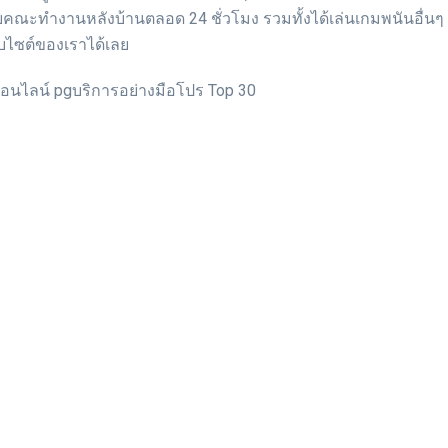
คณะทำงานหลังบ้านตลอด 24 ชั่วโมง รวมทั้งได้เล่นเกมพนันอื่นๆ
็บไซต์ของเราได้เลย
ตออนไลน์ pgบริการอย่างมือโปร Top 30