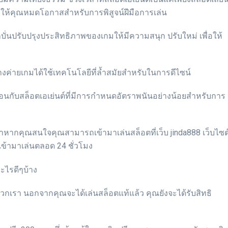
ำให้คุณหมดโอกาสสำหรับการพิสูจน์ฝีมือการเล่น
กบั่นปรับปรุงประสิทธิภาพของเกมให้มีความสนุก ปรับใหม่ เพื่อให้
างค่ายเกมได้ใช้เทคโนโลยีที่ล้ำสมัยสำหรับในการดีไซน์
มือนกับสล็อตเอเย่นต์ที่มีการกำหนดอัตราพนันอย่างน้อยสำหรับการ
 ถ้าหากคุณสนใจคุณสามารถเข้ามาเล่นสล็อตที่เว็บ jinda888 เว็บไซต
เข้ามาเล่นตลอด 24 ชั่วโมง
อะไรดีๆบ้าง
กเรา นอกจากคุณจะได้เล่นสล็อตแท้แล้ว คุณยังจะได้รับสิทธิ