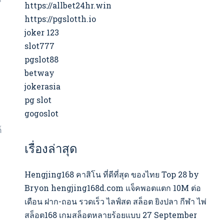
https://allbet24hr.win
https://pgslotth.io
joker 123
slot777
pgslot88
betway
jokerasia
pg slot
gogoslot
์
เรื่องล่าสุด
Hengjing168 คาสิโน ที่ดีที่สุด ของไทย Top 28 by
Bryon hengjing168d.com แจ็คพอตแตก 10M ต่อ
เดือน ฝาก-ถอน รวดเร็ว ไลฟ์สด สล็อต ยิงปลา กีฬา ไพ่
สล็อต168 เกมสล็อตหลายร้อยแบบ 27 September