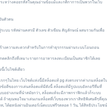
ม ระหว่างคอยรหัสในคุณอ่านข้อแม้และกติกาการเป็นพวกในเว็บ
ยันตัวตน
ู่ระบบ รหัสผ่านคสรมี ตัวเลข ตัวเขียน สัญลักษณ์ ผสมรวมกันเพื่อ
พื่อสร้างความสะดวกสำหรับในการทำธุรกรรมผ่านระบบโอนถอน
รถกดคลิกถึงที่เหมาะรายการอาหารลงทะเบียนเป็นสมาชิกได้เลย
ี้เว็บไซต์เดียว
บแรกๆในไทย เว็บไซต์แห่งนี้มีสล็อตแท้ pg ส่งตรงจากค่าเกมสล็อตใ
งข้อดีของการเล่นสล็อตแท้มีดังนี้ สล็อตแท้มีรูปแบบอัลกอรึทึ่มที่
บอย่างเกมที่นำสมัยกว่า, สล็อตแท้จะมีภาพกราฟิกแล้วก็ระบบ
ได้ ถ้าคุณพอใจมาเล่นเกมสล็อตที่เว็บของพวกเราสิทธิพิเศษดีๆที่คุ
ท, ได้ดูหนังผ่านอินเตอร์เน็ตแบบฟรีๆตลอด 1 วัน, ได้สิทธิประโยชน