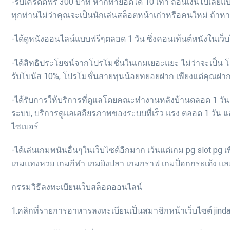
-รับเครดิตฟรี 300 บาท หากทำยอดได้ 10 เท่า ถอนเงินไปเลยแ
ทุกท่านไม่ว่าคุณจะเป็นนักเล่นสล็อตหน้าเก่าหรือคนใหม่ ถ้าห
-ได้ดูหนังออนไลน์แบบฟรีๆตลอด 1 วัน ซึ่งคอนเท้นต์หนังในเ
-ได้สิทธิประโยชน์จากโปรโมชั่นในเกมเยอะแยะ ไม่ว่าจะเป็น 
รับโบนัส 10%, โปรโมชั่นสายทุนน้อยทยอยฝาก เพียงแต่คุณฝาก
-ได้รับการให้บริการที่ดูแลโดยคณะทำงานหลังบ้านตลอด 1 วัน
ระบบ, บริการดูแลเสถียรภาพของระบบที่เร็ว แรง ตลอด 1 วั
ไซเบอร์
-ได้เล่นเกมพนันอื่นๆในเว็บไซต์อีกมาก เว้นแต่เกม pg slot pg 
เกมแทงหวย เกมกีฬา เกมยิงปลา เกมกราฟ เกมป็อกกระเด้ง และก
กรรมวิธีลงทะเบียนเว็บสล็อตออนไลน์
1.คลิกที่รายการอาหารลงทะเบียนเป็นสมาชิกหน้าเว็บไซต์ jind