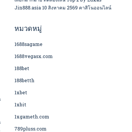
Jin888.asia 10 สิงหาคม 2569 คาสิโนออนไลน์
หมวดหมู่
1688sagame
1688vegasx.com
188bet
188betth
1xbet
น
1xbit
1xgameth.com
ณ
789pluss.com
์