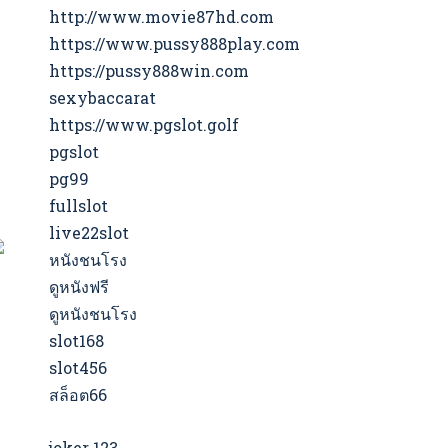
http://www.movie87hd.com
https://www.pussy888play.com
https://pussy888win.com
sexybaccarat
https://www.pgslot.golf
pgslot
pg99
fullslot
live22slot
หนังชนโรง
ดูหนังฟรี
ดูหนังชนโรง
slot168
slot456
สล็อต66
joker 123