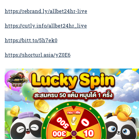
https://rebrand.ly/allbet24hr-live
https://cutly.info/allbet24hr_live
https://bitt.to/5h7ek0
https://shorturl.asia/yZ0E6