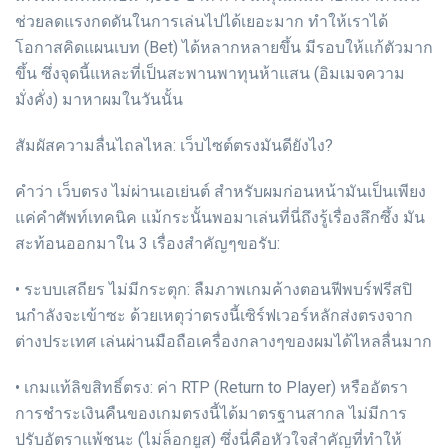
ช่วยลดแรงกดดันในการเล่นไปได้เยอะมาก ทำให้เราได้
โอกาสคิดแผนเบท (Bet) ได้หลากหลายขึ้น มีรอบให้แก้ตัวมาก
ขึ้น ซึ่งจุดนี้แหละที่เป็นสะพานพาทุนห้าแสน (อิมเมจความ
มั่งคั่ง) มาหาผมในวันนั้น
สัมผัสความลื่นไถลไหล: เว็บไซต์ตรงมันดียังไง?
คำว่า เว็บตรง ไม่ผ่านเอเย่นต์ สำหรับผมก่อนหน้ามันเป็นเพียง
แค่คำศัพท์เทคนิค แม้กระนั้นพอมาเล่นที่นี่ถึงรู้เรื่องลึกซึ้ง มัน
สะท้อนออกมาใน 3 เรื่องสำคัญๆขอรับ:
• ระบบเสถียร ไม่มีกระตุก: ลืมภาพเกมค้างตอนฟีพบร์ฟรีสปิ
นกำลังจะเข้าซะ ด้วยเหตุว่าตรงนี้เซิร์ฟเวอร์หลักส่งตรงจาก
ต่างประเทศ เล่นผ่านมือถือเครื่องกลางๆของผมได้ไหลลื่นมาก
• เกมแท้ลิขสิทธิ์ตรง: ค่า RTP (Return to Player) หรืออัตรา
การชำระเงินคืนของเกมตรงนี้ได้มาตรฐานสากล ไม่มีการ
ปรับอัตราแพ้ชนะ (ไม่ล็อกยูส) ซึ่งนี่คือหัวใจสำคัญที่ทำให้