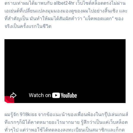
ตราบเท่าผมได้มาพบกับ allbet24hr เว็บไซต์สล็อตตรงไม่ผ่าน
เอเย่นต์ที่เปลี่ยนแปลงมุมมองมองดูของผมไปอย่างสิ้นเชิง และ
ที่สำคัญเป็น มันทำให้ผมได้สัมผัสคำว่า “แจ็คพอตแตก” ของ
จริงเป็นครั้งแรกในชีวิต
ผมรู้จัก 918kiss จากข้อแนะนำของเพื่อนพ้องในกรุ๊ปเล่นเกมส์
ทีแรกๆก็มิได้คาดหมายอะไรมากมาย รู้สึกว่าเป็นแค่เว็บสล็อต
ทั่วๆไป แต่ว่าพอใช้ได้ทดลองลงทะเบียนเป็นสมาชิกและก็กด