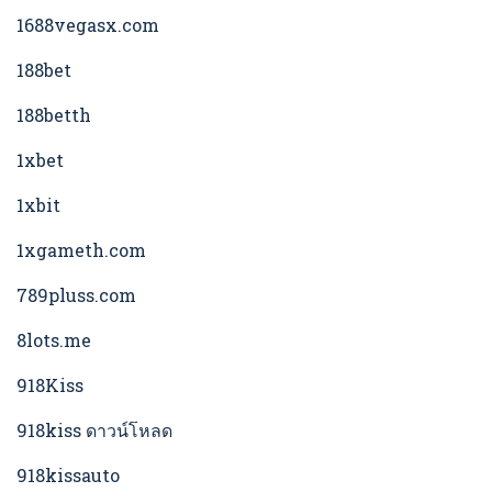
1688vegasx.com
188bet
188betth
1xbet
1xbit
1xgameth.com
789pluss.com
8lots.me
918Kiss
918kiss ดาวน์โหลด
918kissauto