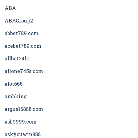
ABA
ABAGroup2
abbet789.com
acebet789.com
allbet24hr
allone745s.com
alot666
ambking
argus16888.com
asb9999.com
askyouwin888