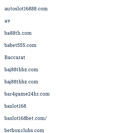
autoslot16888.com
av
ba88th.com
babet555.com
Baccarat
baj88thbz.com
baj88thbz.com
bar4game24hr.com
baslot168
baslot168bet.com/
betboxclubs.com