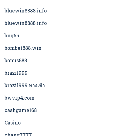
bluewin8888.info
bluewin8888.info
bng55
bombet888.win
bonus888
brazil999
brazil999 ทางเข้า
bwvip4.com
cashgame168
Casino
chang7777