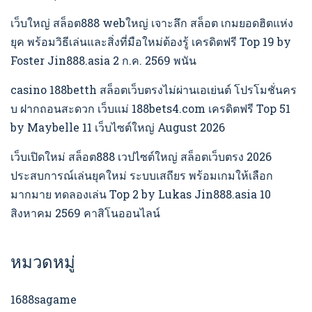
เว็บใหญ่ สล็อต888 webใหญ่ เจาะลึก สล็อต เกมยอดฮิตแห่ง
ยุค พร้อมวิธีเล่นและสิ่งที่มือใหม่ต้องรู้ เครดิตฟรี Top 19 by
Foster Jin888.asia 2 ก.ค. 2569 พนัน
casino 188betth สล็อตเว็บตรงไม่ผ่านเอเย่นต์ โปรโมชั่นคร
บ ฝากถอนสะดวก เว็บแม่ 188bets4.com เครดิตฟรี Top 51
by Maybelle 11 เว็บไซต์ใหญ่ August 2026
เว็บเปิดใหม่ สล็อต888 เวปไซต์ใหญ่ สล็อตเว็บตรง 2026
ประสบการณ์เล่นยุคใหม่ ระบบเสถียร พร้อมเกมให้เลือก
มากมาย ทดลองเล่น Top 2 by Lukas Jin888.asia 10
สิงหาคม 2569 คาสิโนออนไลน์
หมวดหมู่
1688sagame