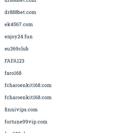
dr888bet.com
ek4567.com
enjoy24.fun
eu369club
FAFA123
faro168
fcharoenkit168.com
fcharoenkit168.com
finnivips.com
fortune99vip.com