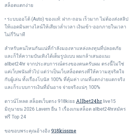
สล็อตแตกง่าย
• ระบบออโต้ (Auto) ของแท้: ฝาก-ถอน เร็วมาก ไม่ต้องส่งสลิป
ให้แอดมินทางไลน์ให้เสียเวล่ำเวลา เงินเข้า-ออกภายในเวลา
ไม่กี่วินาที
สำหรับคนไหนกันแน่ที่กำลังมองหาแหล่งลงทุนที่ปลอดภัย
และก็ให้ความบันเทิงได้เต็มรูปแบบ ผมกล้าเสนอแนะ
allbet24hr จากประสบการณ์ตรงของตนครับผม ตรงนี้ไม่ใช่
แค่เว็บพนันทั่วไป แต่ว่าเป็นเว็บสล็อตตรงที่ให้ความสุจริตใจ
กับผู้เล่น ทั้งเรื่องโบนัส 100% ที่คุ้มค่า เกมที่แตกง่ายแตกจริง
และก็ระบบการเงินที่มั่นอาจ จ่ายจริงแน่ๆ 100%
Allbet24hr
ดาวน์โหลด สล็อตเว็บตรง 918kiss
.live15
มิถุนายน 2026 Lavern ยืน 1 เรื่องเกมสล็อต allbet24hrสมัคร
ฟรี Top 24
918kissme
ขอขอบพระคุณอ้างอิง