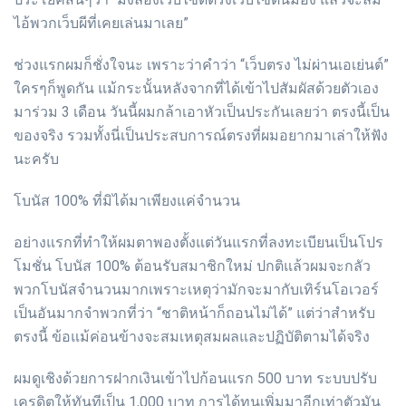
ไอ้พวกเว็บผีที่เคยเล่นมาเลย”
ช่วงแรกผมก็ชั่งใจนะ เพราะว่าคำว่า “เว็บตรง ไม่ผ่านเอเย่นต์”
ใครๆก็พูดกัน แม้กระนั้นหลังจากที่ได้เข้าไปสัมผัสด้วยตัวเอง
มาร่วม 3 เดือน วันนี้ผมกล้าเอาหัวเป็นประกันเลยว่า ตรงนี้เป็น
ของจริง รวมทั้งนี่เป็นประสบการณ์ตรงที่ผมอยากมาเล่าให้ฟัง
นะครับ
โบนัส 100% ที่มิได้มาเพียงแค่จำนวน
อย่างแรกที่ทำให้ผมตาพองตั้งแต่วันแรกที่ลงทะเบียนเป็นโปร
โมชั่น โบนัส 100% ต้อนรับสมาชิกใหม่ ปกติแล้วผมจะกลัว
พวกโบนัสจำนวนมากเพราะเหตุว่ามักจะมากับเทิร์นโอเวอร์
เป็นอันมากจำพวกที่ว่า “ชาติหน้าก็ถอนไม่ได้” แต่ว่าสำหรับ
ตรงนี้ ข้อแม้ค่อนข้างจะสมเหตุสมผลและปฏิบัติตามได้จริง
ผมดูเชิงด้วยการฝากเงินเข้าไปก้อนแรก 500 บาท ระบบปรับ
เครดิตให้ทันทีเป็น 1,000 บาท การได้ทุนเพิ่มมาอีกเท่าตัวมัน