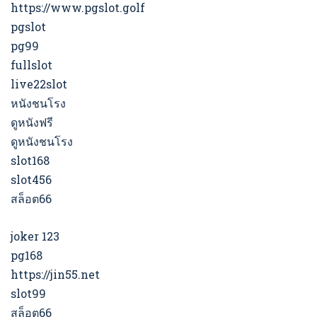
https://www.pgslot.golf
pgslot
pg99
fullslot
live22slot
หนังชนโรง
ดูหนังฟรี
ดูหนังชนโรง
slot168
slot456
สล็อต66
joker 123
pg168
https://jin55.net
slot99
สล็อต66