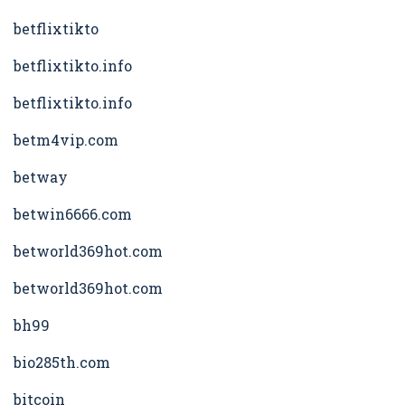
betflixtikto
betflixtikto.info
betflixtikto.info
betm4vip.com
betway
betwin6666.com
betworld369hot.com
betworld369hot.com
bh99
bio285th.com
bitcoin