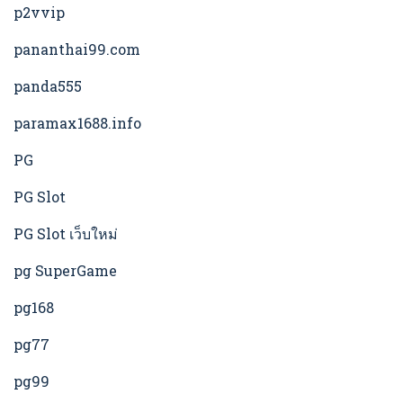
p2vvip
pananthai99.com
panda555
paramax1688.info
PG
PG Slot
PG Slot เว็บใหม่
pg SuperGame
pg168
pg77
pg99