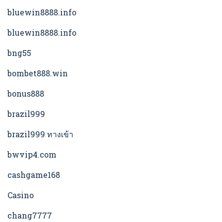
bluewin8888.info
bluewin8888.info
bng55
bombet888.win
bonus888
brazil999
brazil999 ทางเข้า
bwvip4.com
cashgame168
Casino
chang7777