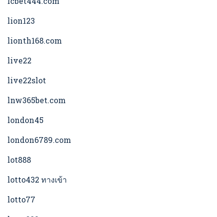
lcbet444.com
lion123
lionth168.com
live22
live22slot
lnw365bet.com
london45
london6789.com
lot888
lotto432 ทางเข้า
lotto77