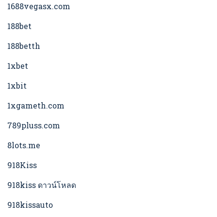
1688vegasx.com
188bet
188betth
1xbet
1xbit
1xgameth.com
789pluss.com
8lots.me
918Kiss
918kiss ดาวน์โหลด
918kissauto