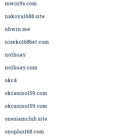
mwin9s.com
nakoya1688.site
nbwin.me
niseko168bet.com
no1huay
no1huay.com
okc4
okcasino159.com
okcasino159.com
onesiamclub.site
onoplus168.com