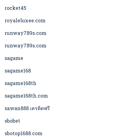
rocket45
royaleluxee.com
runway789s.com
runway789s.com
sagame
sagame168
sagame168th
sagame168th.com
sawan888 เครดิตฟรี
sbobet
sbotop1688.com