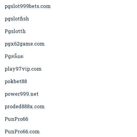
pgslot999bets.com
pgslotfish
Pgslotth
pgx62game.com
Pgสล็อต
play97vip.com
pokbet88
power999.net
proded888x.com
PunPro66
PunPro66.com