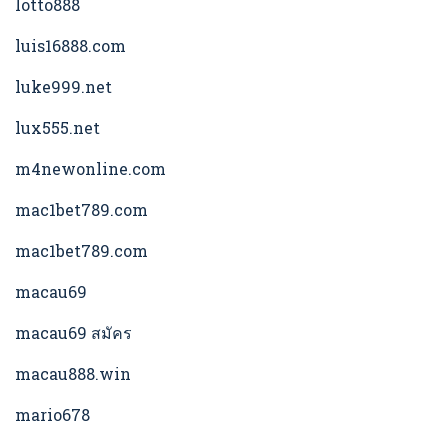
lotto888
luis16888.com
luke999.net
lux555.net
m4newonline.com
mac1bet789.com
mac1bet789.com
macau69
macau69 สมัคร
macau888.win
mario678