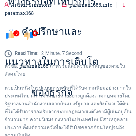
ทางธุรกิจที่ให้บริการ
Arthur Simmons
paramax1688.info
paramax168
คำปรึกษาและ
0
0
Read Time:
2 Minute, 7 Second
แนวทางในการเติบโต
paramax168
หัวข้อ:
ภาพรวมและความสำคัญของหวยใน
สังคมไทย
หวยเป็นหนึ่งในรูปแบบการพนันที่ได้รับความนิยมอย่างมากใน
ของธุรกิจ
ประเทศไทย มีการจำหน่ายหวยอย่างถูกต้องตามกฎหมายโดย
รัฐบาลผ่านสำนักงานสลากกินแบ่งรัฐบาล และยังมีหวยใต้ดิน
ที่ไม่ได้รับการยอมรับจากระบบกฎหมายแต่ยังคงมีผู้เล่นอยู่เป็น
จำนวนมาก ความนิยมของหวยในประเทศไทยมีสาเหตุหลาย
ประการ ตั้งแต่ความหวังที่จะได้รับโชคลาภก้อนใหญ่จนถึง
ความบันเทิง