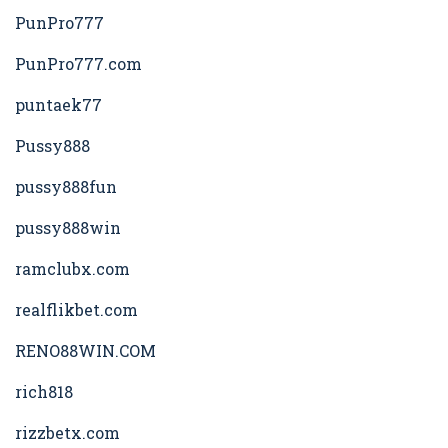
PunPro777
PunPro777.com
puntaek77
Pussy888
pussy888fun
pussy888win
ramclubx.com
realflikbet.com
RENO88WIN.COM
rich818
rizzbetx.com