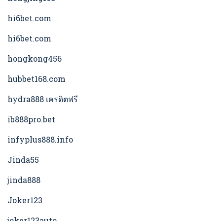
hi6bet.com
hi6bet.com
hongkong456
hubbet168.com
hydra888 เครดิตฟรี
ib888pro.bet
infyplus888.info
Jinda55
jinda888
Joker123
joker123auto