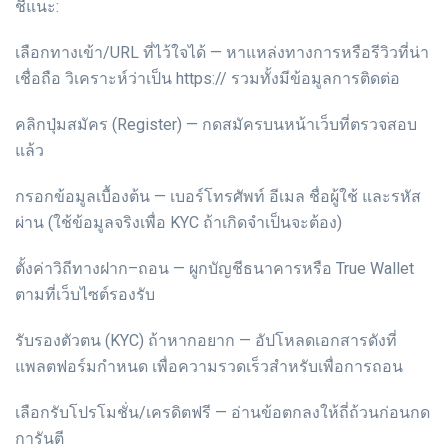
ชี้แนะ:
เลือกทางเข้า/URL ที่ไว้ใจได้ — หาแหล่งทางการหรือรีวิวที่น่า
เชื่อถือ วิเคราะห์ว่าเป็น https:// รวมทั้งมีข้อมูลการติดต่อ
คลิกปุ่มสมัคร (Register) — กดสมัครบนหน้าเว็บที่ตรวจสอบ
แล้ว
กรอกข้อมูลเบื้องต้น — เบอร์โทรศัพท์ อีเมล ชื่อผู้ใช้ และรหัส
ผ่าน (ใช้ข้อมูลจริงเพื่อ KYC ถ้าเกิดจำเป็นจะต้อง)
ตั้งค่าวิถีทางฝาก–ถอน — ผูกบัญชีธนาคารหรือ True Wallet
ตามที่เว็บไซต์รองรับ
รับรองตัวตน (KYC) ถ้าหากอยาก — อัปโหลดเอกสารดังที่
แพลตฟอร์มกำหนด เพื่อความรวดเร็วสำหรับเพื่อการถอน
เลือกรับโปรโมชั่น/เครดิตฟรี — อ่านข้อตกลงให้ถี่ถ้วนก่อนกด
การันตี