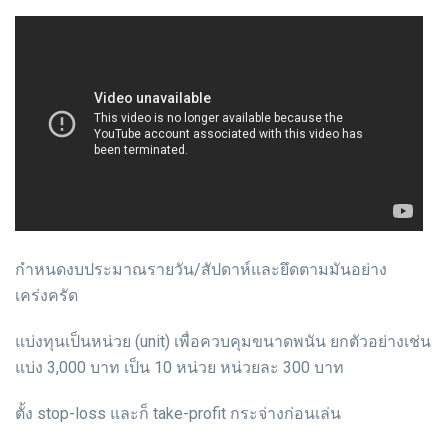
กำหนดงบประมาณรายวัน/สัปดาห์และยึดตามมันอย่าง
เคร่งครัด
แบ่งทุนเป็นหน่วย (unit) เพื่อควบคุมขนาดพนัน ยกตัวอย่างเช่น
แบ่ง 3,000 บาท เป็น 10 หน่วย หน่วยละ 300 บาท
ตั้ง stop-loss และก็ take-profit กระจ่างก่อนเล่น