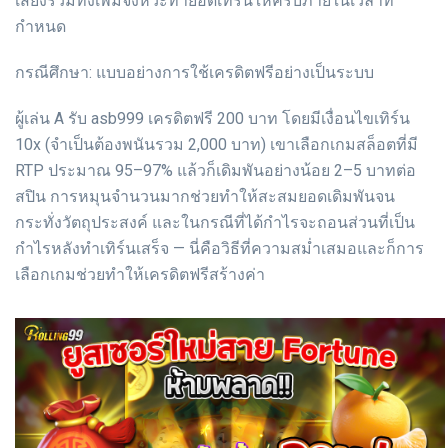
เสี่ยงรวมทั้งเพิ่มจังหวะทำยอดเทิร์นให้ครบภายในเวลาที่
กำหนด
กรณีศึกษา: แบบอย่างการใช้เครดิตฟรีอย่างเป็นระบบ
ผู้เล่น A รับ asb999 เครดิตฟรี 200 บาท โดยมีเงื่อนไขเทิร์น
10x (จำเป็นต้องพนันรวม 2,000 บาท) เขาเลือกเกมสล็อตที่มี
RTP ประมาณ 95–97% แล้วก็เดิมพันอย่างน้อย 2–5 บาทต่อ
สปิน การหมุนจำนวนมากช่วยทำให้สะสมยอดเดิมพันจน
กระทั่งวัตถุประสงค์ และในกรณีที่ได้กำไรจะถอนส่วนที่เป็น
กำไรหลังทำเทิร์นเสร็จ — นี่คือวิธีที่ความสม่ำเสมอและก็การ
เลือกเกมช่วยทำให้เครดิตฟรีสร้างค่า