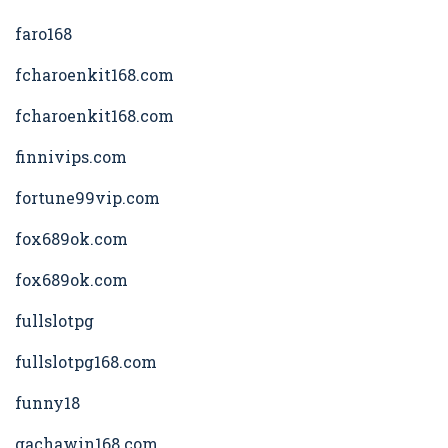
faro168
fcharoenkit168.com
fcharoenkit168.com
finnivips.com
fortune99vip.com
fox689ok.com
fox689ok.com
fullslotpg
fullslotpg168.com
funny18
gachawin168.com