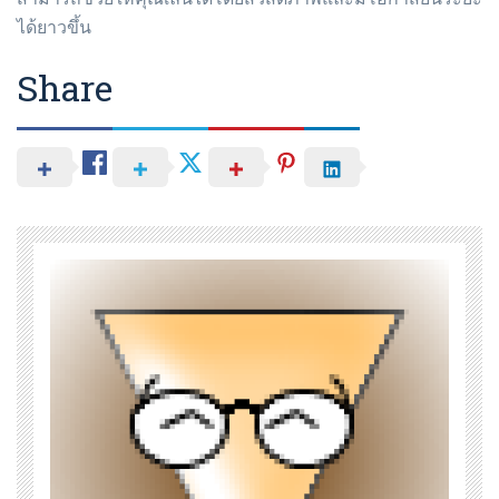
ได้ยาวขึ้น
Share