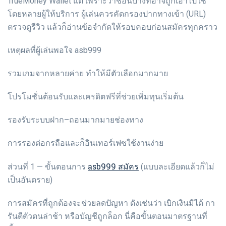
TrueMoney Wallet แต่ เพราะว่าชื่อนี้บางทีอาจถูกเอาไปใช้
โดยหลายผู้ให้บริการ ผู้เล่นควรคัดกรองปากทางเข้า (URL)
ตรวจดูรีวิว แล้วก็อ่านข้อจำกัดให้รอบคอบก่อนสมัครทุกคราว
เหตุผลที่ผู้เล่นพอใจ asb999
รวมเกมจากหลายค่าย ทำให้มีตัวเลือกมากมาย
โปรโมชั่นต้อนรับและเครดิตฟรีที่ช่วยเพิ่มทุนเริ่มต้น
รองรับระบบฝาก–ถอนมากมายช่องทาง
การรองต่อกรถือและก็อินเทอร์เฟซใช้งานง่าย
asb999 สมัคร
ส่วนที่ 1 — ขั้นตอนการ
(แบบละเอียดแล้วก็ไม่
เป็นอันตราย)
การสมัครที่ถูกต้องจะช่วยลดปัญหา ดังเช่นว่า เบิกเงินมิได้ กา
รันตีตัวตนล่าช้า หรือบัญชีถูกล็อก นี่คือขั้นตอนมาตรฐานที่