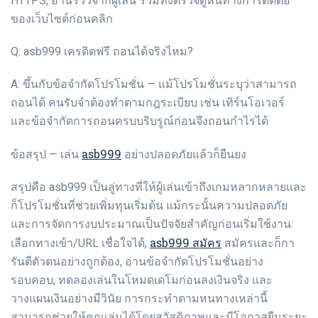
HTTPS, อ่านรีวิวจากผู้เล่น รวมทั้งตรวจดูหนทางการติดต่อ
ของเว็บไซต์ก่อนคลิก
Q: asb999 เครดิตฟรี ถอนได้จริงไหม?
A: ขึ้นกับข้อจำกัดโปรโมชั่น — แม้โปรโมชั่นระบุว่าสามารถ
ถอนได้ คนรับจำต้องทำตามกฎระเบียบ เช่น เทิร์นโอเวอร์
และข้อจำกัดการถอนครบบริบรูณ์ก่อนจึงถอนกำไรได้
asb999
ข้อสรุป — เล่น
อย่างปลอดภัยแล้วก็ยืนยง
สรุปคือ asb999 เป็นลู่ทางที่ให้ผู้เล่นเข้าถึงเกมหลากหลายและ
ก็โปรโมชั่นที่ช่วยเพิ่มทุนเริ่มต้น แม้กระนั้นความปลอดภัย
และการจัดการงบประมาณเป็นปัจจัยสำคัญก่อนเริ่มใช้งาน:
asb999 สมัคร
เลือกทางเข้า/URL เชื่อใจได้,
สมัครและก็กา
รันตีตัวตนอย่างถูกต้อง, อ่านข้อจำกัดโปรโมชั่นอย่าง
รอบคอบ, ทดลองเล่นในโหมดเดโมก่อนลงเงินจริง และ
วางแผนเงินอย่างมีวินัย การกระทำตามหนทางเหล่านี้
สามารถช่วยให้คุณเล่นได้โดยสวัสดิภาพและมีโอกาสยืนระยะ