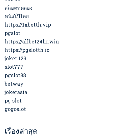
สล็อตทดลอง
หนังโป๊ไทย
https://1xbetth.vip
pgslot
https://allbet24hr.win
https://pgslotth.io
joker 123
slot777
pgslot88
betway
jokerasia
pg slot
gogoslot
เรื่องล่าสุด