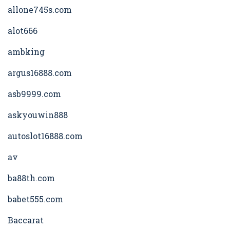
allone745s.com
alot666
ambking
argus16888.com
asb9999.com
askyouwin888
autoslot16888.com
av
ba88th.com
babet555.com
Baccarat