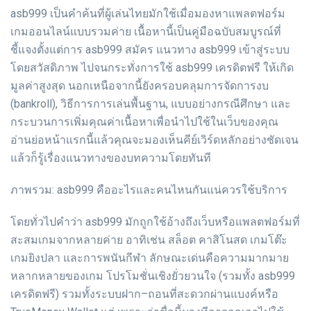
asb999 เป็นคำค้นที่ผู้เล่นไทยมักใช้เมื่อมองหาแพลตฟอร์ม
เกมออนไลน์แบบรวมค่าย เนื้อหานี้เป็นคู่มือฉบับสมบูรณ์ที่
ชี้แจงตั้งแต่การ asb999 สมัคร แนวทาง asb999 เข้าสู่ระบบ
โดยสวัสดิภาพ ไปจนกระทั่งการใช้ asb999 เครดิตฟรี ให้เกิด
มูลค่าสูงสุด นอกเหนือจากนี้ยังครอบคลุมการจัดการงบ
(bankroll), วิธีการการเล่นพื้นฐาน, แบบอย่างกรณีศึกษา และ
กระบวนการเพิ่มคุณค่าเนื้อหาเพื่อนำไปใช้ในเว็บของคุณ
อ่านย่อหน้าแรกนี้แล้วคุณจะมองเห็นคีย์เวิร์ดหลักอย่างชัดเจน
แล้วก็รู้เรื่องแนวทางของบทความโดยทันที
ภาพรวม: asb999 คืออะไรและคนไหนกันแน่ควรใช้บริการ
โดยทั่วไปคำว่า asb999 มักถูกใช้อ้างถึงเว็บหรือแพลตฟอร์มที่
สะสมเกมจากหลายค่าย อาทิเช่น สล็อต คาสิโนสด เกมโต๊ะ
เกมยิงปลา และการพนันกีฬา ลักษณะเด่นคือความมากมาย
หลากหลายของเกม โปรโมชั่นเชิงยั่วยวนใจ (รวมทั้ง asb999
เครดิตฟรี) รวมทั้งระบบฝาก–ถอนที่สะดวกผ่านแบงค์หรือ