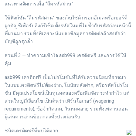
แนวทางจัดการเมื่อ “ลืมรหัสผ่าน”
ใช้ฟังก์ชัน “ลืมรหัสผ่าน” ของเว็บไซต์ กรอกอีเมลหรือเบอร์ที่
ผูกบัญชีเพื่อรับลิงก์รีเซ็ต ตั้งรหัสใหม่ที่ไม่ซ้ำกับรหัสก่อนหน้านี้
ที่ผ่านมา รวมทั้งพิเคราะห์แปลงข้อมูลการติดต่อถ้าสงสัยว่า
บัญชีถูกรุกล้ำ
ส่วนที่ 3 — ทำความเข้าใจ asb999 เครดิตฟรี และการใช้ให้
คุ้ม
asb999 เครดิตฟรี เป็นโปรโมชั่นที่ได้รับความนิยมที่อาจมา
ในแบบเครดิตฟรีไม่ต้องฝาก, โบนัสหลังฝาก, หรือรหัสโปรโม
ชั่น มีคุณประโยชน์เป็นทุนทดลองหรือเพิ่มจังหวะทำกำไร แต่
ส่วนใหญ่มีเงื่อนไข เป็นต้นว่า เทิร์นโอเวอร์ (wagering
requirements), ข้อจำกัดเกม, วันหมดอายุ รวมทั้งเพดานถอน
ผู้เล่นควรอ่านข้อตกลงทั้งปวงก่อนรับ
ชนิดเครดิตฟรีที่พบได้มาก