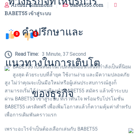
ทางธุรกิจที่ให้บริการ
Arthur Simmons
babet555.com
BABET55 เข้าสู่ระบบ
คำปรึกษาและ
0
0
Read Time:
3 Minute, 37 Second
แนวทางในการเติบโต
BABET55 เป็นหนึ่งในเว็บสล็อตออนไลน์ที่กำลังเป็นที่นิยม
สูงสุด ด้วยระบบที่ล้ำยุค ใช้งานง่าย และมีความปลอดภัย
สูง ไม่ว่าคุณจะเป็นมือใหม่หรือผู้เล่นประสบการณ์สูงก็
ของธุรกิจ
สามารถเริ่มได้ง่ายๆเพียงทำ BABET55 สมัคร แล้วเข้าระบบ
ผ่าน BABET55 เข้าสู่ระบบ ที่เร็วทันใจ พร้อมรับโปรโมชั่น
BABET55 เครดิตฟรี เพื่อเพิ่มโอกาสแล้วก็ความคุ้มค่าสำหรับ
เพื่อการเดิมพันคราวแรก
เพราะอะไรจำเป็นต้องเลือกเล่นกับ BABET55