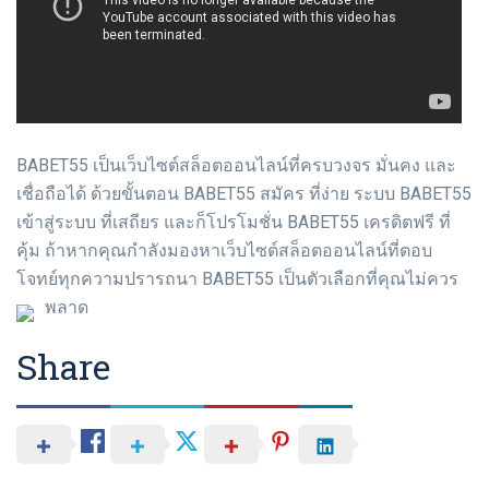
BABET55 เป็นเว็บไซต์สล็อตออนไลน์ที่ครบวงจร มั่นคง และ
เชื่อถือได้ ด้วยขั้นตอน BABET55 สมัคร ที่ง่าย ระบบ BABET55
เข้าสู่ระบบ ที่เสถียร และก็โปรโมชั่น BABET55 เครดิตฟรี ที่
คุ้ม ถ้าหากคุณกำลังมองหาเว็บไซต์สล็อตออนไลน์ที่ตอบ
โจทย์ทุกความปรารถนา BABET55 เป็นตัวเลือกที่คุณไม่ควร
พลาด
Share