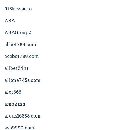
918kissauto
ABA
ABAGroup2
abbet789.com
acebet789.com
allbet24hr
allone745s.com
alot666
ambking
argus16888.com
asb9999.com