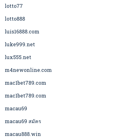
lotto77
lotto888
luis16888.com
luke999.net
lux555.net
m4newonline.com
mac1bet789.com
mac1bet789.com
macau69
macau69 สมัคร
macau888.win