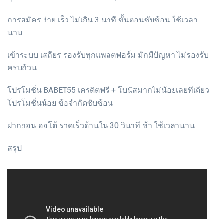
การสมัคร ง่าย เร็ว ไม่เกิน 3 นาที ขั้นตอนซับซ้อน ใช้เวลา
นาน
เข้าระบบ เสถียร รองรับทุกแพลตฟอร์ม มักมีปัญหา ไม่รองรับ
ครบถ้วน
โปรโมชั่น BABET55 เครดิตฟรี + โบนัสมากไม่น้อยเลยทีเดียว
โปรโมชั่นน้อย ข้อจำกัดซับซ้อน
ฝากถอน ออโต้ รวดเร็วด้านใน 30 วินาที ช้า ใช้เวลานาน
สรุป