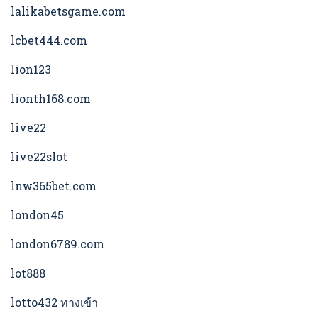
lalikabetsgame.com
lcbet444.com
lion123
lionth168.com
live22
live22slot
lnw365bet.com
london45
london6789.com
lot888
lotto432 ทางเข้า