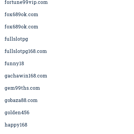
fortune99vip.com
fox689ok.com
fox689ok.com
fullslotpg
fullslotpg168.com
funny18
gachawin168.com
gem99ths.com
gobaza88.com
golden456
happy168