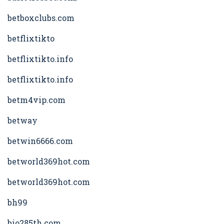
betboxclubs.com
betflixtikto
betflixtikto.info
betflixtikto.info
betm4vip.com
betway
betwin6666.com
betworld369hot.com
betworld369hot.com
bh99
bio285th.com