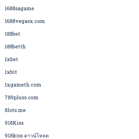
1688sagame
1688vegasx.com
188bet
188betth
1xbet
1xbit
1xgameth.com
789pluss.com
8lots.me
918Kiss
918kiss ดาวน์โหลด