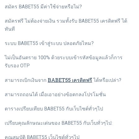
สมัคร BABET55 มีค่าใช้จ่ายหรือไม่?
สมัครฟรี ไม่ต้องจ่ายเงิน รวมทั้งรับ BABET55 เครดิตฟรี ได้
ทันที
ระบบ BABET55 เข้าสู่ระบบ ปลอดภัยไหม?
ไม่เป็นอันตราย 100% ด้วยระบบเข้ารหัสข้อมูลแล้วก็การ
รับรอง OTP
BABET55 เครดิตฟรี
สามารถเบิกเงินจาก
ได้หรือเปล่า?
สามารถถอนได้ เมื่อเอาอย่างข้อตกลงโปรโมชั่น
ตารางเปรียบเทียบ BABET55 กับเว็บไซต์ทั่วๆไป
เปรียบคุณลักษณะเด่นของ BABET55 กับเว็บทั่วๆไป:
คุณสมบัติ BABET55 เว็บไซต์ทั่วๆไป