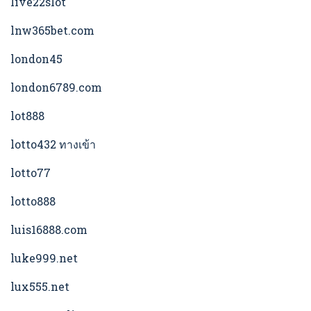
live22slot
lnw365bet.com
london45
london6789.com
lot888
lotto432 ทางเข้า
lotto77
lotto888
luis16888.com
luke999.net
lux555.net