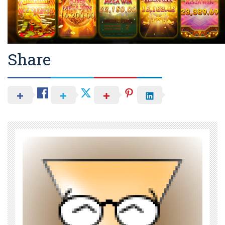
Share