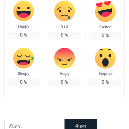
Happy
Sad
Excited
0
%
0
%
0
%
Sleepy
Angry
Surprise
0
%
0
%
0
%
ค้นหา