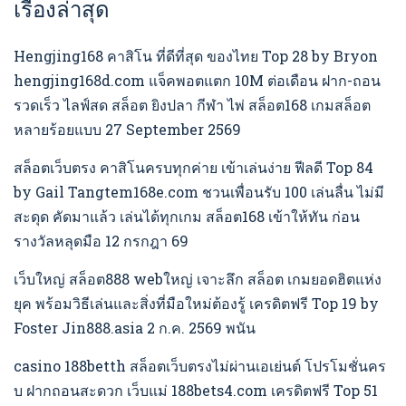
เรื่องล่าสุด
Hengjing168 คาสิโน ที่ดีที่สุด ของไทย Top 28 by Bryon
hengjing168d.com แจ็คพอตแตก 10M ต่อเดือน ฝาก-ถอน
รวดเร็ว ไลฟ์สด สล็อต ยิงปลา กีฬา ไพ่ สล็อต168 เกมสล็อต
หลายร้อยแบบ 27 September 2569
สล็อตเว็บตรง คาสิโนครบทุกค่าย เข้าเล่นง่าย ฟีลดี Top 84
by Gail Tangtem168e.com ชวนเพื่อนรับ 100 เล่นลื่น ไม่มี
สะดุด คัดมาแล้ว เล่นได้ทุกเกม สล็อต168 เข้าให้ทัน ก่อน
รางวัลหลุดมือ 12 กรกฎา 69
เว็บใหญ่ สล็อต888 webใหญ่ เจาะลึก สล็อต เกมยอดฮิตแห่ง
ยุค พร้อมวิธีเล่นและสิ่งที่มือใหม่ต้องรู้ เครดิตฟรี Top 19 by
Foster Jin888.asia 2 ก.ค. 2569 พนัน
casino 188betth สล็อตเว็บตรงไม่ผ่านเอเย่นต์ โปรโมชั่นคร
บ ฝากถอนสะดวก เว็บแม่ 188bets4.com เครดิตฟรี Top 51