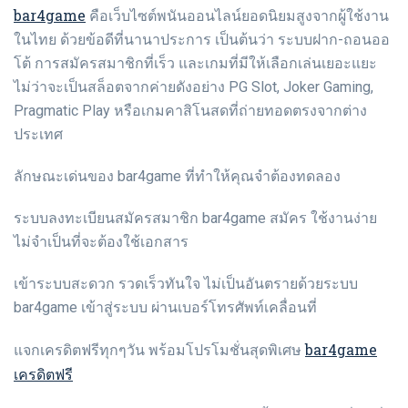
bar4game
คือเว็บไซต์พนันออนไลน์ยอดนิยมสูงจากผู้ใช้งาน
ในไทย ด้วยข้อดีที่นานาประการ เป็นต้นว่า ระบบฝาก-ถอนออ
โต้ การสมัครสมาชิกที่เร็ว และเกมที่มีให้เลือกเล่นเยอะแยะ
ไม่ว่าจะเป็นสล็อตจากค่ายดังอย่าง PG Slot, Joker Gaming,
Pragmatic Play หรือเกมคาสิโนสดที่ถ่ายทอดตรงจากต่าง
ประเทศ
ลักษณะเด่นของ bar4game ที่ทำให้คุณจำต้องทดลอง
ระบบลงทะเบียนสมัครสมาชิก bar4game สมัคร ใช้งานง่าย
ไม่จำเป็นที่จะต้องใช้เอกสาร
เข้าระบบสะดวก รวดเร็วทันใจ ไม่เป็นอันตรายด้วยระบบ
bar4game เข้าสู่ระบบ ผ่านเบอร์โทรศัพท์เคลื่อนที่
bar4game
แจกเครดิตฟรีทุกๆวัน พร้อมโปรโมชั่นสุดพิเศษ
เครดิตฟรี