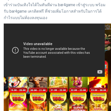
เข้าร่วมบันเทิงใจได้ในทันทีผ่าน bar4game เข้าสู่ระบบ พร้อม
รับ bar4game เครดิตฟรี ที่ช่วยเพิ่มโอกาสสำหรับในการได้
กำไรแบบไม่ต้องลงทุนเอง