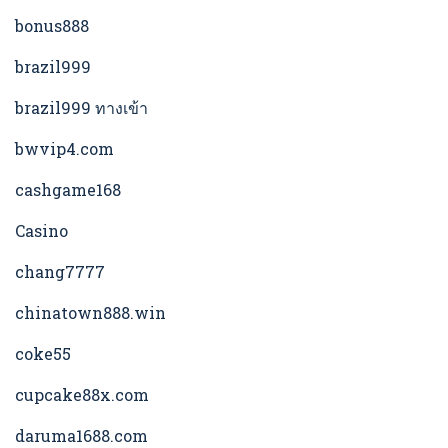
bonus888
brazil999
brazil999 ทางเข้า
bwvip4.com
cashgame168
Casino
chang7777
chinatown888.win
coke55
cupcake88x.com
daruma1688.com