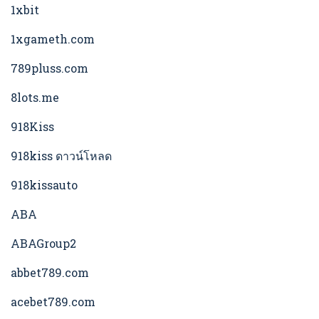
1xbit
1xgameth.com
789pluss.com
8lots.me
918Kiss
918kiss ดาวน์โหลด
918kissauto
ABA
ABAGroup2
abbet789.com
acebet789.com