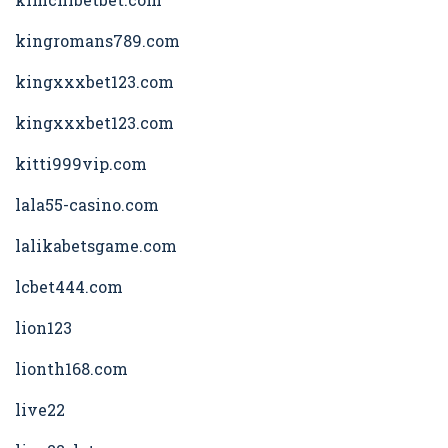
kingromans789.com
kingxxxbet123.com
kingxxxbet123.com
kitti999vip.com
lala55-casino.com
lalikabetsgame.com
lcbet444.com
lion123
lionth168.com
live22