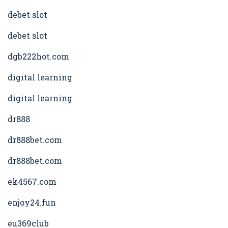
debet slot
debet slot
dgb222hot.com
digital learning
digital learning
dr888
dr888bet.com
dr888bet.com
ek4567.com
enjoy24.fun
eu369club