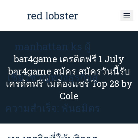
Skip
to
red lobster
content
manhattan ks ผู้
bar4game เครดิตฟรี 1 July
bar4game สมัคร สมัครวันนี้รับ
เชี่ยวชาญทางธุรกิจสู่
เครดิตฟรี ไม่ต้องแชร์ Top 28 by
Cole
ความสำเร็จ: พันธมิตร