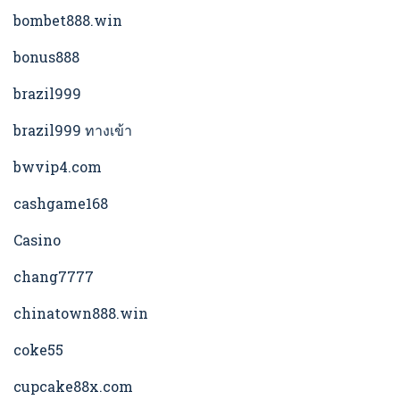
bombet888.win
bonus888
brazil999
brazil999 ทางเข้า
bwvip4.com
cashgame168
Casino
chang7777
chinatown888.win
coke55
cupcake88x.com