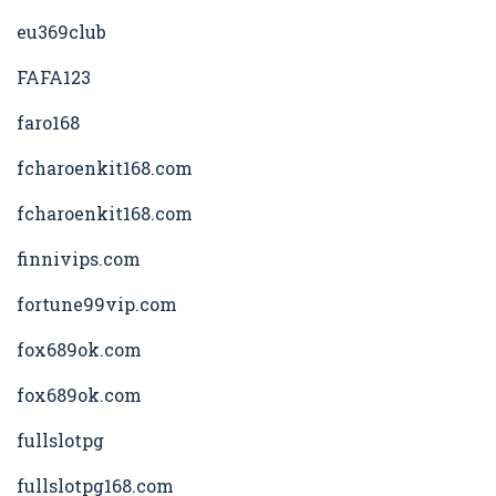
eu369club
FAFA123
faro168
fcharoenkit168.com
fcharoenkit168.com
finnivips.com
fortune99vip.com
fox689ok.com
fox689ok.com
fullslotpg
fullslotpg168.com