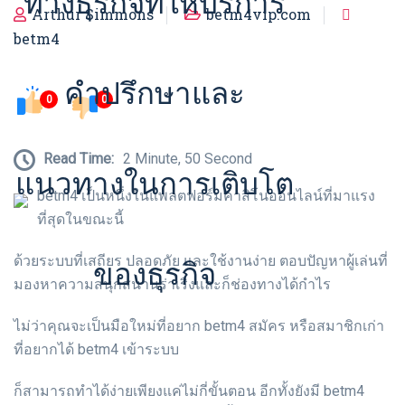
ทางธุรกิจที่ให้บริการ
Arthur Simmons
betm4vip.com
betm4
คำปรึกษาและ
0
0
Read Time:
2 Minute, 50 Second
แนวทางในการเติบโต
betm4 เป็นหนึ่งในแพลตฟอร์มคาสิโนออนไลน์ที่มาแรง
ที่สุดในขณะนี้
ด้วยระบบที่เสถียร ปลอดภัย และใช้งานง่าย ตอบปัญหาผู้เล่นที่
ของธุรกิจ
มองหาความสนุกสนานร่าเริงและก็ช่องทางได้กำไร
ไม่ว่าคุณจะเป็นมือใหม่ที่อยาก betm4 สมัคร หรือสมาชิกเก่า
ที่อยากได้ betm4 เข้าระบบ
ก็สามารถทำได้ง่ายเพียงแค่ไม่กี่ขั้นตอน อีกทั้งยังมี betm4