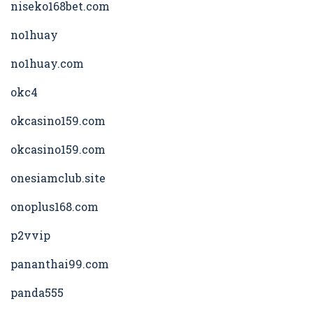
niseko168bet.com
no1huay
no1huay.com
okc4
okcasino159.com
okcasino159.com
onesiamclub.site
onoplus168.com
p2vvip
pananthai99.com
panda555