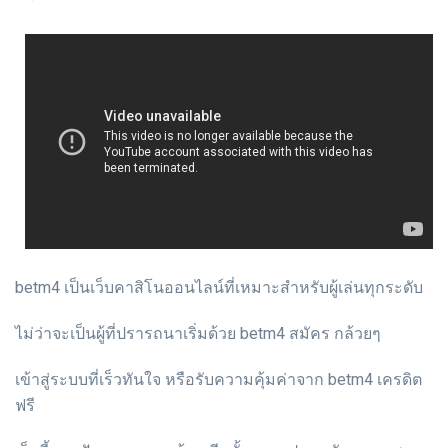
betm4 เป็นเว็บคาสิโนออนไลน์ที่เหมาะสำหรับผู้เล่นทุกระดับ
ไม่ว่าจะเป็นผู้ที่ปรารถนาเริ่มด้วย betm4 สมัคร กล้วยๆ
เข้าสู่ระบบที่เร็วทันใจ หรือรับความคุ้มค่าจาก betm4 เครดิต
ฟรี