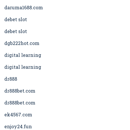
daruma1688.com
debet slot
debet slot
dgb222hot.com
digital learning
digital learning
dr888
dr888bet.com
dr888bet.com
ek4567.com
enjoy24.fun