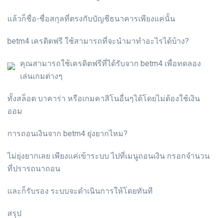
แล้วก็ชื่อ-ชื่อสกุลที่ตรงกับบัญชีธนาคารเพียงแค่นั้น
betm4 เครดิตฟรี ใช้สามารถที่จะนำมาทำอะไรได้บ้าง?
คุณสามารถใช้เครดิตฟรีที่ได้รับจาก betm4 เพื่อทดลอง
เล่นเกมต่างๆ
ทั้งสล็อต บาคาร่า หรือเกมคาสิโนอื่นๆได้โดยไม่ต้องใช้เงิน
ออม
การถอนเงินจาก betm4 ยุ่งยากไหม?
ไม่ยุ่งยากเลย เพียงแค่เข้าระบบ ไปที่เมนูถอนเงิน กรอกจำนวน
ที่ปรารถนาถอน
และก็รับรอง ระบบจะดำเนินการให้โดยทันที
สรุป