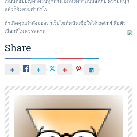
เว็บนี้ตอบปัญหาครบทุกด้าน อีกทั้งความปลอดภัย ความสนุก
แล้วก็จังหวะทำกำไร
ถ้าเกิดคุณกำลังมองหาเว็บไซต์พนันเชื่อใจได้ betm4 คือตัว
เลือกที่ไม่ควรพลาด
Share