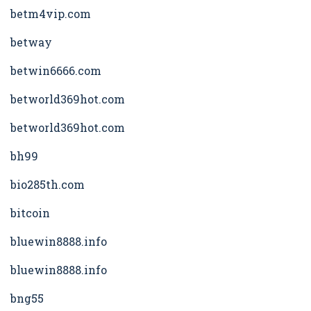
betm4vip.com
betway
betwin6666.com
betworld369hot.com
betworld369hot.com
bh99
bio285th.com
bitcoin
bluewin8888.info
bluewin8888.info
bng55