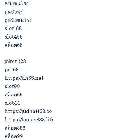
หนังชนโรง
ดูหนังฟรี
ดูหนังชนโรง
slot168
slot456
สล็อต66
joker 123
pg168
https://jin55.net
slot99
สล็อต66
slot44
https://judhai168.co
https://bonus888.life
สล็อต888
สล็อต99