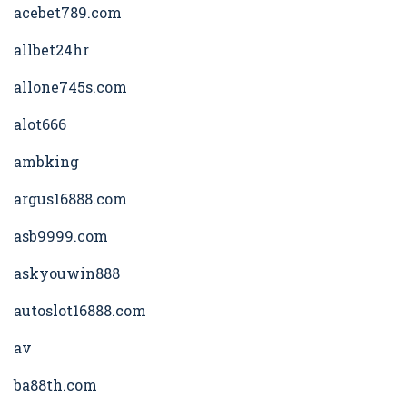
acebet789.com
allbet24hr
allone745s.com
alot666
ambking
argus16888.com
asb9999.com
askyouwin888
autoslot16888.com
av
ba88th.com