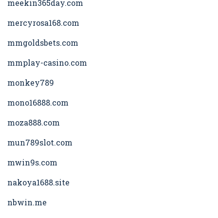
meekin365day.com
mercyrosa168.com
mmgoldsbets.com
mmplay-casino.com
monkey789
mono16888.com
moza888.com
mun789slot.com
mwin9s.com
nakoya1688.site
nbwin.me