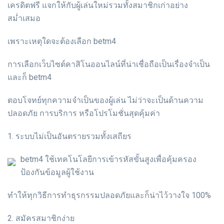
เครดิตฟรี แจกให้กับผู้เล่นใหม่รวมทั้งสมาชิกเก่าอย่าง
สม่ำเสมอ
เพราะเหตุใดจะต้องเลือก betm4
การเลือกเว็บไซต์คาสิโนออนไลน์ที่น่าเชื่อถือเป็นเรื่องจำเป็น
และก็ betm4
ตอบโจทย์ทุกความจำเป็นของผู้เล่น ไม่ว่าจะเป็นด้านความ
ปลอดภัย การบริการ หรือโปรโมชั่นสุดคุ้มค่า
1. ระบบไม่เป็นอันตรายรวมทั้งเสถียร
betm4 ใช้เทคโนโลยีการเข้ารหัสขั้นสูงเพื่อคุ้มครอง
ป้องกันข้อมูลผู้ใช้งาน
ทำให้ทุกวิธีการทำธุรกรรมปลอดภัยและก็น่าไว้วางใจ 100%
2. สมัครสมาชิกง่าย