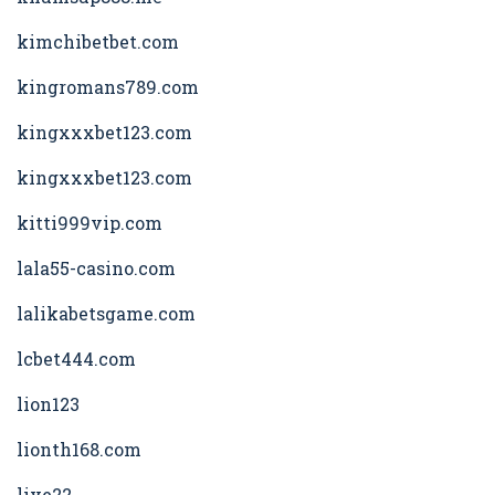
kimchibetbet.com
kingromans789.com
kingxxxbet123.com
kingxxxbet123.com
kitti999vip.com
lala55-casino.com
lalikabetsgame.com
lcbet444.com
lion123
lionth168.com
live22