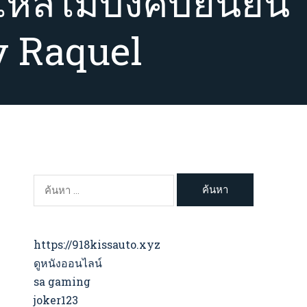
ไหลไม่บังคับยืนยัน
y Raquel
ค้นหา
สำหรับ:
https://918kissauto.xyz
ดูหนังออนไลน์
sa gaming
joker123