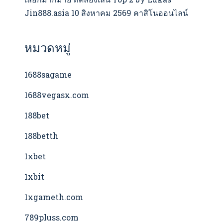
Jin888.asia 10 สิงหาคม 2569 คาสิโนออนไลน์
หมวดหมู่
1688sagame
1688vegasx.com
188bet
188betth
1xbet
1xbit
1xgameth.com
789pluss.com