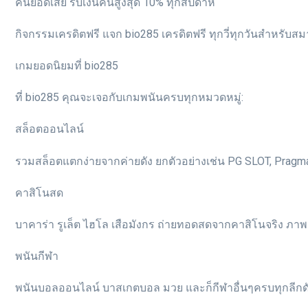
คืนยอดเสีย รับเงินคืนสูงสุด 10% ทุกสัปดาห์
กิจกรรมเครดิตฟรี แจก bio285 เครดิตฟรี ทุกวี่ทุกวันสำหรับสมา
เกมยอดนิยมที่ bio285
ที่ bio285 คุณจะเจอกับเกมพนันครบทุกหมวดหมู่:
สล็อตออนไลน์
รวมสล็อตแตกง่ายจากค่ายดัง ยกตัวอย่างเช่น PG SLOT, Pragma
คาสิโนสด
บาคาร่า รูเล็ต ไฮโล เสือมังกร ถ่ายทอดสดจากคาสิโนจริง ภาพชั
พนันกีฬา
พนันบอลออนไลน์ บาสเกตบอล มวย และก็กีฬาอื่นๆครบทุกลีกด