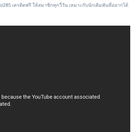
io285 เครดิตฟรี ให้สมาชิกทุกวี่วัน เหมาะกับนักเดิมพันที่อยากได้