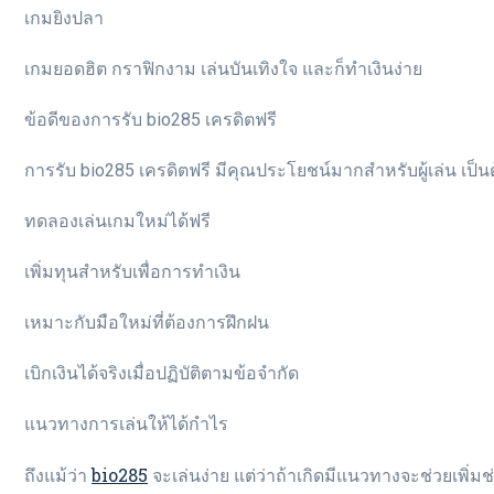
เกมยิงปลา
เกมยอดฮิต กราฟิกงาม เล่นบันเทิงใจ และก็ทำเงินง่าย
ข้อดีของการรับ bio285 เครดิตฟรี
การรับ bio285 เครดิตฟรี มีคุณประโยชน์มากสำหรับผู้เล่น เป็นต
ทดลองเล่นเกมใหม่ได้ฟรี
เพิ่มทุนสำหรับเพื่อการทำเงิน
เหมาะกับมือใหม่ที่ต้องการฝึกฝน
เบิกเงินได้จริงเมื่อปฏิบัติตามข้อจำกัด
แนวทางการเล่นให้ได้กำไร
bio285
ถึงแม้ว่า
จะเล่นง่าย แต่ว่าถ้าเกิดมีแนวทางจะช่วยเพิ่มช