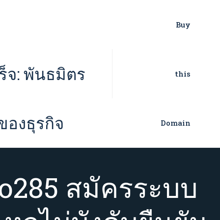
Buy
็จ: พันธมิตร
this
ของธุรกิจ
Domain
bio285 สมัครระบบ