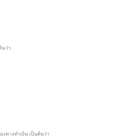
้นว่า:
่องทางทำเงิน เป็นต้นว่า: