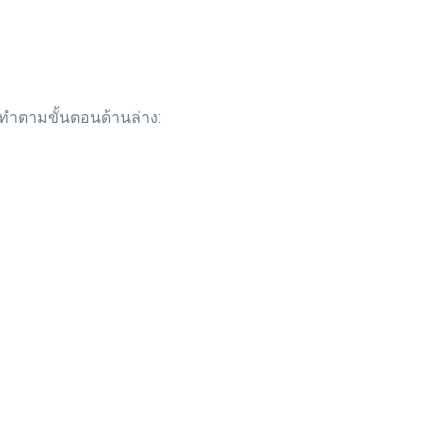
ะทำตามขั้นตอนด้านล่าง: