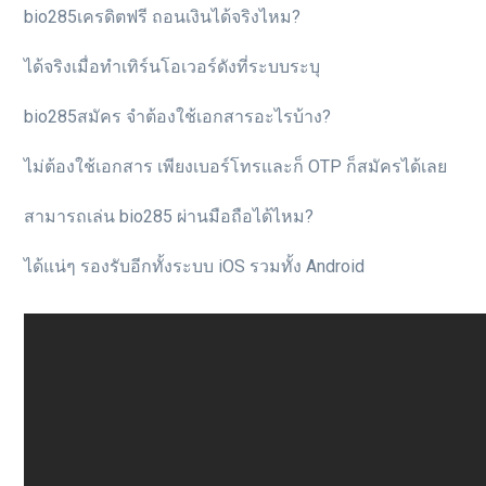
bio285เครดิตฟรี ถอนเงินได้จริงไหม?
ได้จริงเมื่อทำเทิร์นโอเวอร์ดังที่ระบบระบุ
bio285สมัคร จำต้องใช้เอกสารอะไรบ้าง?
ไม่ต้องใช้เอกสาร เพียงเบอร์โทรและก็ OTP ก็สมัครได้เลย
สามารถเล่น bio285 ผ่านมือถือได้ไหม?
ได้แน่ๆ รองรับอีกทั้งระบบ iOS รวมทั้ง Android