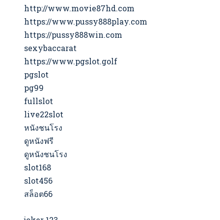
http://www.movie87hd.com
https://www.pussy888play.com
https://pussy888win.com
sexybaccarat
https://www.pgslot.golf
pgslot
pg99
fullslot
live22slot
หนังชนโรง
ดูหนังฟรี
ดูหนังชนโรง
slot168
slot456
สล็อต66
joker 123