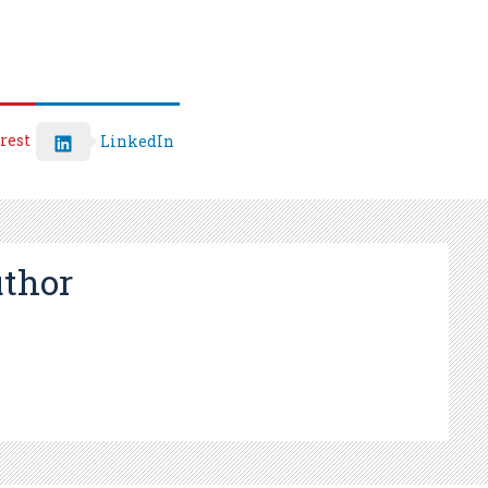
rest
LinkedIn
uthor