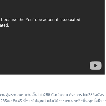
วามคุ้มราคาแบบจัดเต็ม bio285 คือคำตอบ ด้วยการ bio285สมัคร
85เครดิตฟรี ที่ช่วยให้คุณเริ่มต้นได้ง่ายดายมากยิ่งขึ้น ทุกสิ่งนี้วา