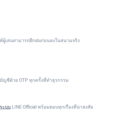
ห้ผู้เล่นสามารถฝึกฝนก่อนลงในสนามจริง
ญชีด้วย OTP ทุกครั้งที่ทำธุรกรรม
ู่ระบบ
LINE Official พร้อมตอบทุกเรื่องที่น่าสงสัย