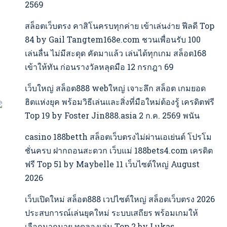
2569
สล็อตเว็บตรง คาสิโนครบทุกค่าย เข้าเล่นง่าย ฟีลดี Top
84 by Gail Tangtem168e.com ชวนเพื่อนรับ 100
เล่นลื่น ไม่มีสะดุด คัดมาแล้ว เล่นได้ทุกเกม สล็อต168
เข้าให้ทัน ก่อนรางวัลหลุดมือ 12 กรกฎา 69
เว็บใหญ่ สล็อต888 webใหญ่ เจาะลึก สล็อต เกมยอด
ฮิตแห่งยุค พร้อมวิธีเล่นและสิ่งที่มือใหม่ต้องรู้ เครดิตฟรี
Top 19 by Foster Jin888.asia 2 ก.ค. 2569 พนัน
casino 188betth สล็อตเว็บตรงไม่ผ่านเอเย่นต์ โปรโม
ชั่นครบ ฝากถอนสะดวก เว็บแม่ 188bets4.com เครดิต
ฟรี Top 51 by Maybelle 11 เว็บไซต์ใหญ่ August
2026
เว็บเปิดใหม่ สล็อต888 เวปไซต์ใหญ่ สล็อตเว็บตรง 2026
ประสบการณ์เล่นยุคใหม่ ระบบเสถียร พร้อมเกมให้
เลือกมากมาย ทดลองเล่น Top 2 by Lukas