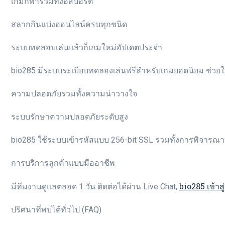
เกมกีฬารวมทั้งอีสปอร์ต
สลากกินแบ่งออนไลน์ครบทุกชนิด
ระบบทดสอบเล่นแล้วก็เกมใหม่อัปเดตประจำ
bio285 มีระบบระเบียบทดลองเล่นฟรีสำหรับเกมยอดนิยม ช่วยใ
ความปลอดภัยรวมทั้งความน่าวางใจ
ระบบรักษาความปลอดภัยระดับสูง
bio285 ใช้ระบบเข้ารหัสแบบ 256-bit SSL รวมทั้งการพิจารณาบั
การบริการลูกค้าแบบมืออาชีพ
bio285 เข้าส
มีทีมงานดูแลตลอด 1 วัน ติดต่อได้ผ่าน Live Chat,
ปริศนาที่พบได้ทั่วไป (FAQ)