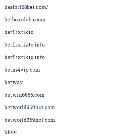
baslot168bet.com/
betboxclubs.com
betflixtikto
betflixtikto.info
betflixtikto.info
betm4vip.com
betway
betwin6666.com
betworld369hot.com
betworld369hot.com
bh99