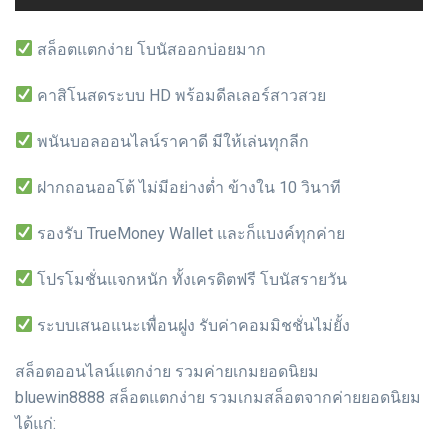
สล็อตแตกง่าย โบนัสออกบ่อยมาก
คาสิโนสดระบบ HD พร้อมดีลเลอร์สาวสวย
พนันบอลออนไลน์ราคาดี มีให้เล่นทุกลีก
ฝากถอนออโต้ ไม่มีอย่างต่ำ ข้างใน 10 วินาที
รองรับ TrueMoney Wallet และก็แบงค์ทุกค่าย
โปรโมชั่นแจกหนัก ทั้งเครดิตฟรี โบนัสรายวัน
ระบบเสนอแนะเพื่อนฝูง รับค่าคอมมิชชั่นไม่ยั้ง
สล็อตออนไลน์แตกง่าย รวมค่ายเกมยอดนิยม
bluewin8888 สล็อตแตกง่าย รวมเกมสล็อตจากค่ายยอดนิยม
ได้แก่: