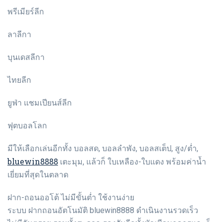
พรีเมียร์ลีก
ลาลีกา
บุนเดสลีกา
ไทยลีก
ยูฟ่า แชมเปียนส์ลีก
ฟุตบอลโลก
มีให้เลือกเล่นอีกทั้ง บอลสด, บอลลำพัง, บอลสเต็ป, สูง/ต่ำ,
bluewin8888
เตะมุม, แล้วก็ ใบเหลือง-ใบแดง พร้อมค่าน้ำ
เยี่ยมที่สุดในตลาด
ฝาก-ถอนออโต้ ไม่มีขั้นต่ำ ใช้งานง่าย
ระบบ ฝากถอนอัตโนมัติ bluewin8888 ดำเนินงานรวดเร็ว