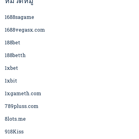
หมวดหมู่
1688sagame
1688vegasx.com
188bet
188betth
1xbet
1xbit
1xgameth.com
789pluss.com
8lots.me
918Kiss