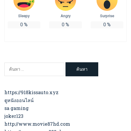
Sleepy
Angry
Surprise
0
%
0
%
0
%
ค้นหา
สำหรับ:
https://918kissauto.xyz
ดูหนังออนไลน์
sa gaming
joker123
http://www.movie87hd.com