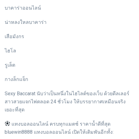
บาคาร่าออนไลน์
น่าหลงใหลบาคาร่า
เสือมังกร
ไฮโล
รูเล็ต
กางล็กแจ็ก
Sexy Baccarat นับว่าเป็นหนึ่งในไฮไลต์ของเว็บ ด้วยดีลเลอร์
สาวสวยแจกไพ่ตลอด 24 ชั่วโมง ให้บรรยากาศเหมือนจริง
เยอะที่สุด
แทงบอลออนไลน์ ครบทุกแมตช์ ราคาน้ำดีที่สุด
bluewin8888 แทงบอลออนไลน์ เปิดให้เดิมพันอีกทั้ง: