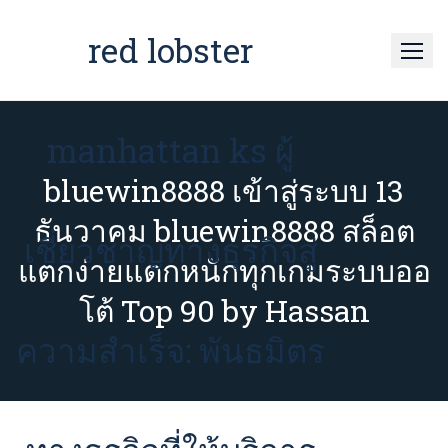
Skip
to
red lobster
content
manhattan ks ผู้
bluewin8888 เข้าสู่ระบบ 13
ธันวาคม bluewin8888 สล็อต
เชี่ยวชาญทางธุรกิจสู่
แตกง่ายแตกหนักทุกเกมระบบออ
โต้ Top 90 by Hassan
ความสำเร็จ: พันธมิตร