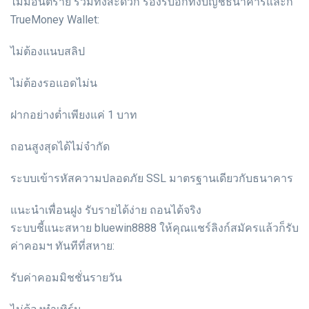
ไม่มีอันตราย รวมทั้งสะดวก รองรับอีกทั้งบัญชีธนาคารและก็
TrueMoney Wallet:
ไม่ต้องแนบสลิป
ไม่ต้องรอแอดไม่น
ฝากอย่างต่ำเพียงแค่ 1 บาท
ถอนสูงสุดได้ไม่จำกัด
ระบบเข้ารหัสความปลอดภัย SSL มาตรฐานเดียวกับธนาคาร
แนะนำเพื่อนฝูง รับรายได้ง่าย ถอนได้จริง
ระบบชี้แนะสหาย bluewin8888 ให้คุณแชร์ลิงก์สมัครแล้วก็รับ
ค่าคอมฯ ทันทีที่สหาย:
รับค่าคอมมิชชั่นรายวัน