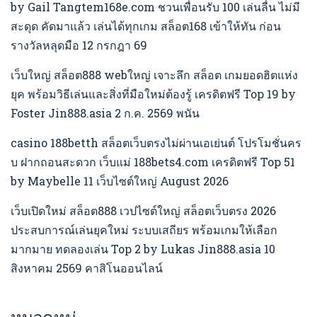
by Gail Tangtem168e.com ชวนเพื่อนรับ 100 เล่นลื่น ไม่มี
สะดุด คัดมาแล้ว เล่นได้ทุกเกม สล็อต168 เข้าให้ทัน ก่อน
รางวัลหลุดมือ 12 กรกฎา 69
เว็บใหญ่ สล็อต888 webใหญ่ เจาะลึก สล็อต เกมยอดฮิตแห่ง
ยุค พร้อมวิธีเล่นและสิ่งที่มือใหม่ต้องรู้ เครดิตฟรี Top 19 by
Foster Jin888.asia 2 ก.ค. 2569 พนัน
casino 188betth สล็อตเว็บตรงไม่ผ่านเอเย่นต์ โปรโมชั่นคร
บ ฝากถอนสะดวก เว็บแม่ 188bets4.com เครดิตฟรี Top 51
by Maybelle 11 เว็บไซต์ใหญ่ August 2026
เว็บเปิดใหม่ สล็อต888 เวปไซต์ใหญ่ สล็อตเว็บตรง 2026
ประสบการณ์เล่นยุคใหม่ ระบบเสถียร พร้อมเกมให้เลือก
มากมาย ทดลองเล่น Top 2 by Lukas Jin888.asia 10
สิงหาคม 2569 คาสิโนออนไลน์