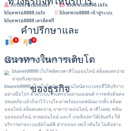
ทางธุรกิจที่ให้บริการ
Arthur Simmons
bluewin8888.info
,
bluewin8888.info
bluewin8888 เข้าสู่ระบบ
,
bluewin8888 เครดิตฟรี
คำปรึกษาและ
0
0
แนวทางในการเติบโต
Read Time:
3 Minute, 58 Second
bluewin8888 เว็บไซต์ตรงคาสิโนออนไลน์ สล็อตแตกง่าย
จ่ายจริงทุกยอด
ของธุรกิจ
bluewin8888 เป็นเว็บไซต์พนันออนไลน์ครบวงจรที่ให้บริการ
อย่างมือโปร ด้วยระบบ เว็บตรงไม่ผ่านเอเย่นต์ การคลังมั่นคง
ปลอดภัย แล้วก็น่าไว้วางใจ มาพร้อมเกมพนันมากทั้ง สล็อต
ออนไลน์ สล็อตแตกง่าย, บาคาร่าออนไลน์, คาสิโนสด, พนัน
บอลออนไลน์, หวยออนไลน์ และก็ เกมยิงปลาได้เงินจริง ให้
บริการผ่านระบบอัตโนมัติ ฝากถอนรวดเร็วทันใจ ไม่มีอย่าง