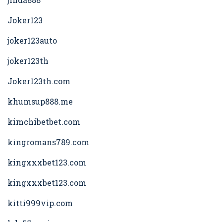
Joker123
joker123auto
joker123th
Joker123th.com
khumsup888.me
kimchibetbet.com
kingromans789.com
kingxxxbet123.com
kingxxxbet123.com
kitti999vip.com