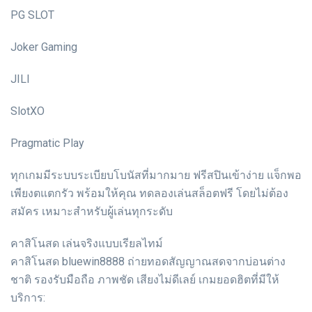
PG SLOT
Joker Gaming
JILI
SlotXO
Pragmatic Play
ทุกเกมมีระบบระเบียบโบนัสที่มากมาย ฟรีสปินเข้าง่าย แจ็กพอ
เพียงตแตกรัว พร้อมให้คุณ ทดลองเล่นสล็อตฟรี โดยไม่ต้อง
สมัคร เหมาะสำหรับผู้เล่นทุกระดับ
คาสิโนสด เล่นจริงแบบเรียลไทม์
คาสิโนสด bluewin8888 ถ่ายทอดสัญญาณสดจากบ่อนต่าง
ชาติ รองรับมือถือ ภาพชัด เสียงไม่ดีเลย์ เกมยอดฮิตที่มีให้
บริการ: