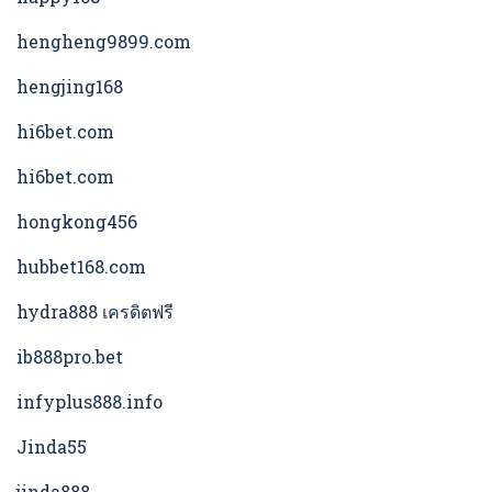
hengheng9899.com
hengjing168
hi6bet.com
hi6bet.com
hongkong456
hubbet168.com
hydra888 เครดิตฟรี
ib888pro.bet
infyplus888.info
Jinda55
jinda888