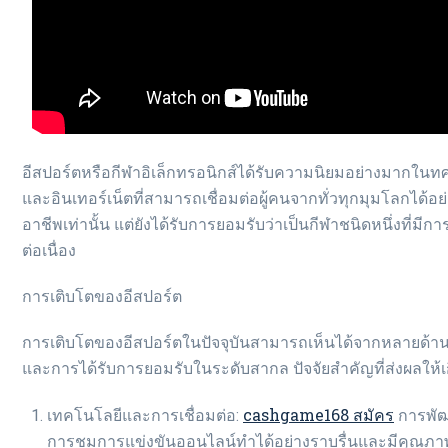
อีสปอร์ตหรือกีฬาอิเล็กทรอนิกส์ได้รับความนิยมอย่างมากในท
และอินเทอร์เน็ตที่สามารถเชื่อมต่อผู้คนจากทั่วทุกมุมโลกได้อย
อาชีพเท่านั้น แต่ยังได้รับการยอมรับว่าเป็นกีฬาชนิดหนึ่งที่มี
ต่อเนื่อง
การเติบโตของอีสปอร์ต
การเติบโตของอีสปอร์ตในปัจจุบันสามารถเห็นได้จากหลายด้าน 
และการได้รับการยอมรับในระดับสากล ปัจจัยสำคัญที่ส่งผลให้เกิ
cashgame168 สมัคร
เทคโนโลยีและการเชื่อมต่อ:
การพัฒ
การชมการแข่งขันออนไลน์ทำได้อย่างราบรื่นและมีคุณภา