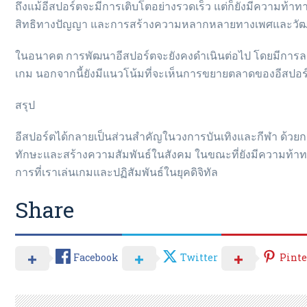
ถึงแม้อีสปอร์ตจะมีการเติบโตอย่างรวดเร็ว แต่ก็ยังมีความท
สิทธิทางปัญญา และการสร้างความหลากหลายทางเพศและว
ในอนาคต การพัฒนาอีสปอร์ตจะยังคงดำเนินต่อไป โดยมีการลง
เกม นอกจากนี้ยังมีแนวโน้มที่จะเห็นการขยายตลาดของอีสปอ
สรุป
อีสปอร์ตได้กลายเป็นส่วนสำคัญในวงการบันเทิงและกีฬา ด้วยก
ทักษะและสร้างความสัมพันธ์ในสังคม ในขณะที่ยังมีความท้าทาย
การที่เราเล่นเกมและปฏิสัมพันธ์ในยุคดิจิทัล
Share
Facebook
Twitter
Pinte