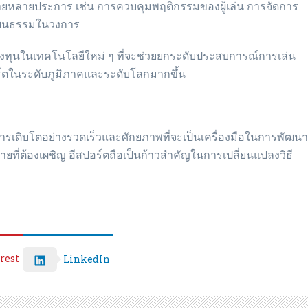
้าทายหลายประการ เช่น การควบคุมพฤติกรรมของผู้เล่น การจัดการ
ัฒนธรรมในวงการ
ทุนในเทคโนโลยีใหม่ ๆ ที่จะช่วยยกระดับประสบการณ์การเล่น
ร์ตในระดับภูมิภาคและระดับโลกมากขึ้น
ารเติบโตอย่างรวดเร็วและศักยภาพที่จะเป็นเครื่องมือในการพัฒนา
ที่ต้องเผชิญ อีสปอร์ตถือเป็นก้าวสำคัญในการเปลี่ยนแปลงวิธี
rest
LinkedIn