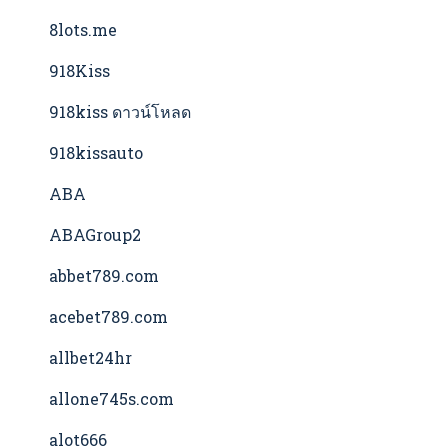
8lots.me
918Kiss
918kiss ดาวน์โหลด
918kissauto
ABA
ABAGroup2
abbet789.com
acebet789.com
allbet24hr
allone745s.com
alot666