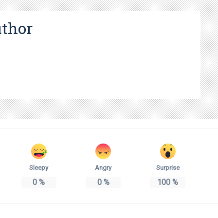
uthor
Sleepy
Angry
Surprise
0
%
0
%
100
%