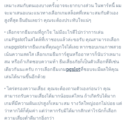
เหมาะสมกับตนเองบางครั้งอาจจะยากบางส่วน ในพาร์ทนี้ ผม
จะมาเสนอแนะแนวทางเลือกเกมสล็อตที่เหมาะสมกับตัวเอง
สูงที่สุด ยืนยันเลยว่า คุณจะต้องประทับใจแน่ๆ
• เลือกจากธีมเกมที่ถูกใจ: ไม่มีอะไรดีไปกว่าการเล่น
เกมPgslotในสไตล์ที่เราชอบแล้วล่ะขอรับ คุณสามารถเลือก
เกมpgslotจากธีมเกมที่คุณถูกใจได้เลย หากชอบเกมภาพสวย
เน้นความสดใส เลือกเกมธีมการ์ตูนหรืออาหารก็นับว่าเหมาะ
สม หรือถ้าเกิดชอบความท้า ธีมเสี่ยงภัยก็เป็นตัวเลือกที่ดีเช่น
pgslot
เดียวกันนะครับ การเลือกธีมเกม
ที่ชอบจะมีผลให้คุณ
เล่นได้นานขึ้นอีกด้วย
• ไตร่ตรองความเสี่ยง: คุณจะต้องถามตัวเองก่อนว่า คุณ
สามารถรับความเสี่ยงได้มากน้อยแค่ไหน ถ้าเกิดรับได้มาก
เกมที่มีความผันแปรสูงก็เหมาะสม รางวัลใหญ่ออกไม่บ่อย แต่
ว่าหากได้ก็คุ้มค่า แต่ว่าหากรับมิได้มากสักเท่าไรนักก็เลือก
ความเสี่ยงต่ำดีมากยิ่งกว่า