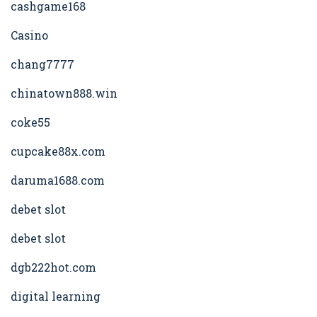
cashgame168
Casino
chang7777
chinatown888.win
coke55
cupcake88x.com
daruma1688.com
debet slot
debet slot
dgb222hot.com
digital learning