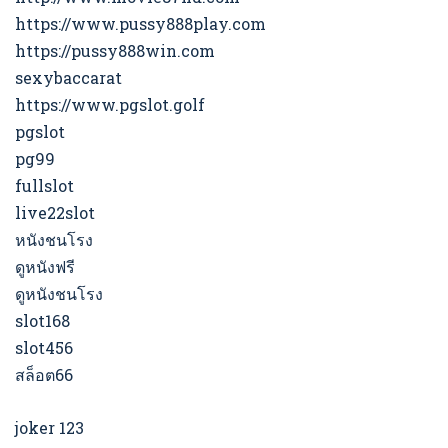
https://www.pussy888play.com
https://pussy888win.com
sexybaccarat
https://www.pgslot.golf
pgslot
pg99
fullslot
live22slot
หนังชนโรง
ดูหนังฟรี
ดูหนังชนโรง
slot168
slot456
สล็อต66
joker 123