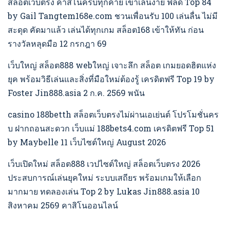
สล็อตเว็บตรง คาสิโนครบทุกค่าย เข้าเล่นง่าย ฟีลดี Top 84
by Gail Tangtem168e.com ชวนเพื่อนรับ 100 เล่นลื่น ไม่มี
สะดุด คัดมาแล้ว เล่นได้ทุกเกม สล็อต168 เข้าให้ทัน ก่อน
รางวัลหลุดมือ 12 กรกฎา 69
เว็บใหญ่ สล็อต888 webใหญ่ เจาะลึก สล็อต เกมยอดฮิตแห่ง
ยุค พร้อมวิธีเล่นและสิ่งที่มือใหม่ต้องรู้ เครดิตฟรี Top 19 by
Foster Jin888.asia 2 ก.ค. 2569 พนัน
casino 188betth สล็อตเว็บตรงไม่ผ่านเอเย่นต์ โปรโมชั่นคร
บ ฝากถอนสะดวก เว็บแม่ 188bets4.com เครดิตฟรี Top 51
by Maybelle 11 เว็บไซต์ใหญ่ August 2026
เว็บเปิดใหม่ สล็อต888 เวปไซต์ใหญ่ สล็อตเว็บตรง 2026
ประสบการณ์เล่นยุคใหม่ ระบบเสถียร พร้อมเกมให้เลือก
มากมาย ทดลองเล่น Top 2 by Lukas Jin888.asia 10
สิงหาคม 2569 คาสิโนออนไลน์