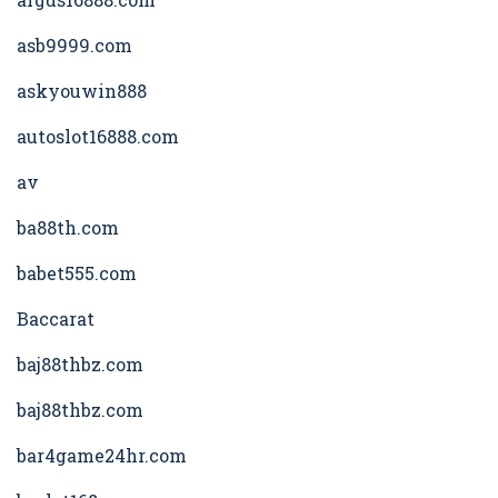
asb9999.com
askyouwin888
autoslot16888.com
av
ba88th.com
babet555.com
Baccarat
baj88thbz.com
baj88thbz.com
bar4game24hr.com