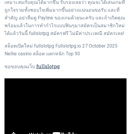
เหมาะสมกับคุณได้มากขึ้น รับรองเลยว่า คุณจะได้เล่นเกมที่
ถูกใจรวมทั้งชอบใจเพิ่มมากขึ้นอย่างแน่นอนขอรับ และที่
สำคัญ อย่าลืมดู Payline ของเกมด้วยนะครับ และถ้าเกิดคุณ
พร้อมแล้วในการทำกำไรแบบฟินๆมาสมัครเป็นสมาชิกใหม่
ได้แล้ววันนี้ fullslotpg สมัครฟรี ไม่มีค่าประเพณี สมัครเลย!
สล็อตเปิดใหม่ fullslotpg Fullslotpg.io 27 October 2025
Nellie casino สล็อต แตกหนัก Top 93
fullslotpg
ขอขอบคุณเว็บ