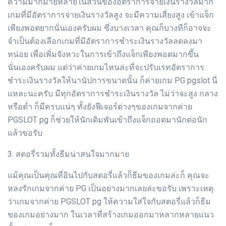
ความมากมายหลายในส่วนของอัตราการจ่ายเงินรางวัลมาก
เกมที่มีอัตราการจ่ายเงินรางวัลสูง จะมีความเสี่ยงสูง เข้าแจ็ก
เพียงพอตยากนั่นเองครับผม ซึ่งบางเวลา คุณก็บางทีก็อาจจะ
จำเป็นต้องเลือกเกมที่มีอัตราการชำระเงินรางวัลลดลงมา
หน่อย เพื่อเพิ่มจังหวะในการเข้าถึงแจ็กเพียงพอตมากขึ้น
นั่นเองครับผม แต่ว่าค่ายเกมไหนล่ะที่จะปรับเรทอัตราการ
ชำระเงินรางวัลให้นานัปการขนาดนั้น ก็ค่ายเกม PG pgslot นี่
แหละนะครับ มีทุกอัตราการชำระเงินรางวัล ไม่ว่าจะสูง กลาง
หรือต่ำ ก็มีครบแน่ๆ ทั้งยังฟีเจอร์ต่างๆของเกมจากค่าย
PGSLOT pg ก็ช่วยให้นักเดิมพันเข้าถึงแจ็กถอตมานักต่อนัก
แล้วขอรับ
3. สตอรี่รวมทั้งธีมน่าสนใจมากมาย
แม้คุณเป็นคุณที่อินไปกับสตอรี่แล้วก็ธีมของเกมล่ะก็ คุณจะ
หลงรักเกมจากค่าย PG เป็นอย่างมากเลยล่ะขอรับ เพราะเหตุ
ว่าเกมจากค่าย PGSLOT pg ให้ความใส่ใจกับสตอรี่แล้วก็ธีม
ของเกมอย่างมาก ในเวลาที่สร้างเกมออกมาหลากหลายแนว