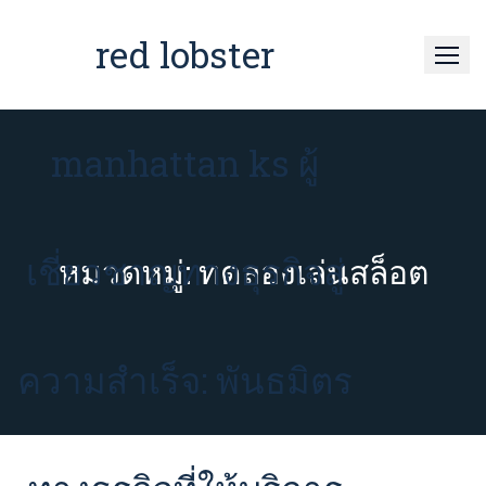
Skip
to
red lobster
content
manhattan ks ผู้
เชี่ยวชาญทางธุรกิจสู่
หมวดหมู่:
ทดลองเล่นสล็อต
ความสำเร็จ: พันธมิตร