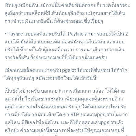
เรื่อยๆเหมือนกัน แม้กระนั้นค่าเดิมพันต่อรอบก็บางครั้งอาจจะ
สูงยิ่งกว่าเกมสล็อตที่มีเส้นน้อยๆอีกด้วย แม้คุณอยากได้เส้น
การชำระเงินมากยิ่งขึ้น ก็ต้องจ่ายเยอะขึ้นเรื่อยๆ
• Payline แบบคงที่และปรับได้: Payline สามารถแบ่งได้เป็น 2
แบบได้ มันก็คือ แบบคงเดิม ต้องพนันทุกเส้นเสมอ และแบบ
ปรับได้ ซึ่งจะขึ้นกับผู้เล่นสล็อตว่าปรารถนาเส้นการจ่ายเงิน
รางวัลกี่เส้น ยิ่งจ่ายมากมายก็ยิ่งได้มากนั่นเองครับ
เลือกเกมสล็อตแบบง่ายๆกับ pgslot ได้เกมที่ชื่นชอบ ได้กำไร
ได้ทุกๆวันแน่ๆ สมัครสมาชิกใหม่ได้แล้ววันนี้!
เป็นยังไงบ้างครับ บอกเลยว่า การเลือกเกม สล็อต ไม่ได้ง่าย
แต่ว่าก็ไม่ใช่เรื่องยากเช่นกัน เพียงแต่คุณจะต้องทราบดีว่า
คุณต้องการอะไรนั่นแหละนะครับ ถูกใจธีมเกมแบบไหน รับ
การเสี่ยงได้มากน้อยเพียงใด ค่า RTP ของเกมpgslotเป็นมาก
แค่ไหน มีฟีเจอร์ที่ถนัดไหม และก็ได้ทดลองเล่นpgslotแล้ว
หรือยัง คำถามเหล่านี้สามารถที่จะช่วยให้คุณมองหาเกมที่