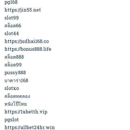
pg168
https://jin55.net
slot99
สล็อต66
slot44
https://judhai168.co
https://bonus888.life
สล็อต888
สล็อต99
pussy888
บาคาร่า168
slotxo
สล็อตทดลอง
หนังโป๊ไทย
https://1xbetth.vip
pgslot
https://allbet24hr.win