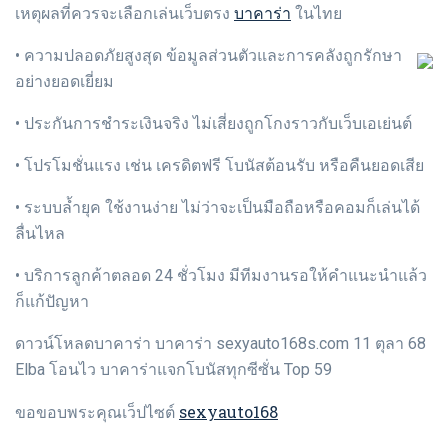
บาคาร่า
เหตุผลที่ควรจะเลือกเล่นเว็บตรง
ในไทย
• ความปลอดภัยสูงสุด ข้อมูลส่วนตัวและการคลังถูกรักษา
อย่างยอดเยี่ยม
• ประกันการชำระเงินจริง ไม่เสี่ยงถูกโกงราวกับเว็บเอเย่นต์
• โปรโมชั่นแรง เช่น เครดิตฟรี โบนัสต้อนรับ หรือคืนยอดเสีย
• ระบบล้ำยุค ใช้งานง่าย ไม่ว่าจะเป็นมือถือหรือคอมก็เล่นได้
ลื่นไหล
• บริการลูกค้าตลอด 24 ชั่วโมง มีทีมงานรอให้คำแนะนำแล้ว
ก็แก้ปัญหา
ดาวน์โหลดบาคาร่า บาคาร่า sexyauto168s.com 11 ตุลา 68
Elba โอนไว บาคาร่าแจกโบนัสทุกซีซั่น Top 59
sexyauto168
ขอขอบพระคุณเว็ปไซต์