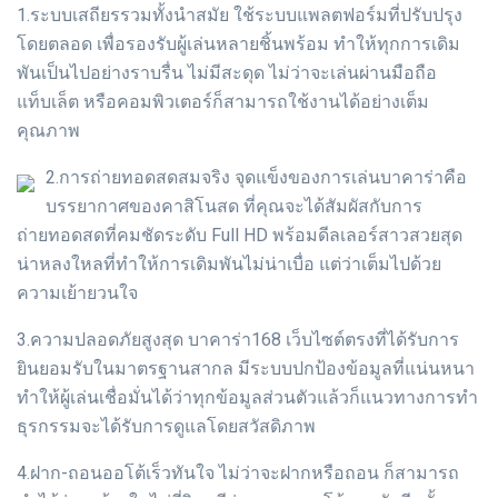
1.ระบบเสถียรรวมทั้งนำสมัย ใช้ระบบแพลตฟอร์มที่ปรับปรุง
โดยตลอด เพื่อรองรับผู้เล่นหลายชิ้นพร้อม ทำให้ทุกการเดิม
พันเป็นไปอย่างราบรื่น ไม่มีสะดุด ไม่ว่าจะเล่นผ่านมือถือ
แท็บเล็ต หรือคอมพิวเตอร์ก็สามารถใช้งานได้อย่างเต็ม
คุณภาพ
2.การถ่ายทอดสดสมจริง จุดแข็งของการเล่นบาคาร่าคือ
บรรยากาศของคาสิโนสด ที่คุณจะได้สัมผัสกับการ
ถ่ายทอดสดที่คมชัดระดับ Full HD พร้อมดีลเลอร์สาวสวยสุด
น่าหลงใหลที่ทำให้การเดิมพันไม่น่าเบื่อ แต่ว่าเต็มไปด้วย
ความเย้ายวนใจ
3.ความปลอดภัยสูงสุด บาคาร่า168 เว็บไซต์ตรงที่ได้รับการ
ยินยอมรับในมาตรฐานสากล มีระบบปกป้องข้อมูลที่แน่นหนา
ทำให้ผู้เล่นเชื่อมั่นได้ว่าทุกข้อมูลส่วนตัวแล้วก็แนวทางการทำ
ธุรกรรมจะได้รับการดูแลโดยสวัสดิภาพ
4.ฝาก-ถอนออโต้เร็วทันใจ ไม่ว่าจะฝากหรือถอน ก็สามารถ