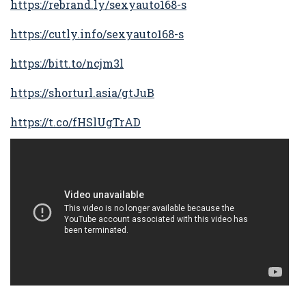
https://rebrand.ly/sexyauto168-s
https://cutly.info/sexyauto168-s
https://bitt.to/ncjm3l
https://shorturl.asia/gtJuB
https://t.co/fHSlUgTrAD