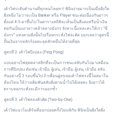
เค้าไพ่ระดับตำนานที่ทุกคนโหยหา! พินิจง่ายมากเป็นเมื่อฝั่งใด
ฝั่งหนึ่ง ไม่ว่าจะเป็น Banker หรือ Player ชนะต่อเนื่องกันยาวๆ
ตั้งแต่ 4-5 ตาขึ้นไป ในตารางสถิติจะเห็นเป็นสีแดงหรือน้ำเงิน
ต่อกันเป็นแถวยาวคล้ายหางมังกร จังหวะนี้แหละค่ะให้เรา “ขี่
มังกร” แทงตามฝั่งนั้นไปเรื่อยกระทั่งไพ่จะตัด บอกเลยว่าสูตรนี้
ปั้นเงินจากหลักร้อยทะลุหลักหมื่นได้ง่ายที่สุด
สูตรที่ 2: เค้าไพ่ปิงปอง (Ping Pong)
แบบอย่างไพ่สุดคลาสสิกที่จะเป็นการชนะสลับกันไปมาเสมือน
การตีปิงปอง ดังเช่น เจ้ามือ, ผู้เล่น, เจ้ามือ, ผู้เล่น, เจ้ามือ สลับ
กันอย่างนี้ 3 รอบขึ้นไป ถ้าเพื่อนฝูงๆเจอเค้าไพ่ทรงนี้โผล่มาใน
ห้องไหน ให้วางเดิมพันสลับฝั่งตามน้ำไปได้เลยคะ ยิงยาวได้
ตราบจนกระทั่งจะมีการออกซ้ำ
สูตรที่ 3: เค้าไพ่สองตัวตัด (Two-by-One)
เค้าไพ่แนวโมเดิร์นที่ออกบ่อยครั้งไม่แพ้กัน พินิจเป็นฝั่งใดฝั่ง