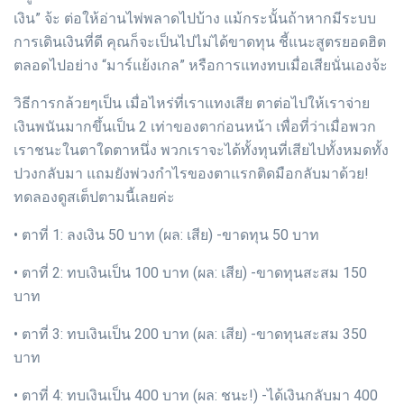
เงิน” จ้ะ ต่อให้อ่านไพ่พลาดไปบ้าง แม้กระนั้นถ้าหากมีระบบ
การเดินเงินที่ดี คุณก็จะเป็นไปไม่ได้ขาดทุน ชี้แนะสูตรยอดฮิต
ตลอดไปอย่าง “มาร์แย้งเกล” หรือการแทงทบเมื่อเสียนั่นเองจ้ะ
วิธีการกล้วยๆเป็น เมื่อไหร่ที่เราแทงเสีย ตาต่อไปให้เราจ่าย
เงินพนันมากขึ้นเป็น 2 เท่าของตาก่อนหน้า เพื่อที่ว่าเมื่อพวก
เราชนะในตาใดตาหนึ่ง พวกเราจะได้ทั้งทุนที่เสียไปทั้งหมดทั้ง
ปวงกลับมา แถมยังพ่วงกำไรของตาแรกติดมือกลับมาด้วย!
ทดลองดูสเต็ปตามนี้เลยค่ะ
• ตาที่ 1: ลงเงิน 50 บาท (ผล: เสีย) -ขาดทุน 50 บาท
• ตาที่ 2: ทบเงินเป็น 100 บาท (ผล: เสีย) -ขาดทุนสะสม 150
บาท
• ตาที่ 3: ทบเงินเป็น 200 บาท (ผล: เสีย) -ขาดทุนสะสม 350
บาท
• ตาที่ 4: ทบเงินเป็น 400 บาท (ผล: ชนะ!) -ได้เงินกลับมา 400