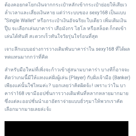
ต้องคอยกดโยกเงินจากกระเป๋าหลักเข้ากระเป๋าย่อยให้เสียเว
ล่ำเวลาและเสี่ยงเงินหาย แต่ว่าระบบของ sexy168 เป็นแบบ
“Single Wallet” หรือกระเป๋าเงินอัจฉริยะใบเดียว เพิ่มเติมเงิน
ปุ๊บ จะเลือกเล่นบาคาร่า เสือมังกร ไฮโล หรือสล็อต ก็กดเข้า
เล่นได้ทันที สะดวกเร็วทันใจวัยรุ่นใจร้อนที่สุด
เจาะลึกแบบอย่างการวางเดิมพันบาคาร่าใน sexy168 ที่ได้ผล
ทดแทนมากกว่าที่คิด
สำหรับมือใหม่ที่เพิ่งจะก้าวเข้าสู่สนามบาคาร่า บางทีก็อาจจะ
คิดว่าเกมนี้มีให้แทงแค่ฝั่งผู้เล่น (Player) กับฝั่งเจ้ามือ (Banker)
เพียงแค่นั้นใช่ไหมค่ะ? บอกเลยว่าคิดผิดจ้ะ! เพราะว่าใน บา
คาร่า168 เขามีออปชั่นการวางเดิมพันที่หลากหลายมากมาย
ซึ่งแต่ละออปชั่นนำเอาอัตราจ่ายแบบยั่วๆมาให้พวกเราคัด
เลือกมากมายเลยล่ะจ้ะ