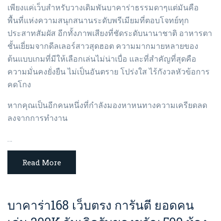
เพียงแค่เว็บสำหรับวางเดิมพันบาคาร่าธรรมดาๆแต่มันคือ
พื้นที่แห่งความสนุกสนานระดับพรีเมียมที่ตอบโจทย์ทุก
ประสาทสัมผัส อีกทั้งภาพเสียงที่ชัดระดับนานาชาติ อาหารตา
ชั้นเยี่ยมจากดีลเลอร์สาวสุดฮอต ความมากมายหลายของ
ต้นแบบเกมที่มีให้เลือกเล่นไม่น่าเบื่อ และที่สำคัญที่สุดคือ
ความมั่นคงยั่งยืน ไม่เป็นอันตราย โปร่งใส ไร้กังวลหัวข้อการ
คดโกง
หากคุณเป็นอีกคนหนึ่งที่กำลังมองหาหนทางความเครียดลด
ลงจากการทำงาน
…
Read More
บาคาร่า168 เว็บตรง การันตี ยอดคน