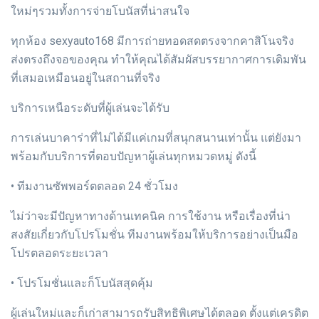
ใหม่ๆรวมทั้งการจ่ายโบนัสที่น่าสนใจ
ทุกห้อง sexyauto168 มีการถ่ายทอดสดตรงจากคาสิโนจริง
ส่งตรงถึงจอของคุณ ทำให้คุณได้สัมผัสบรรยากาศการเดิมพัน
ที่เสมอเหมือนอยู่ในสถานที่จริง
บริการเหนือระดับที่ผู้เล่นจะได้รับ
การเล่นบาคาร่าที่ไม่ได้มีแค่เกมที่สนุกสนานเท่านั้น แต่ยังมา
พร้อมกับบริการที่ตอบปัญหาผู้เล่นทุกหมวดหมู่ ดังนี้
• ทีมงานซัพพอร์ตตลอด 24 ชั่วโมง
ไม่ว่าจะมีปัญหาทางด้านเทคนิค การใช้งาน หรือเรื่องที่น่า
สงสัยเกี่ยวกับโปรโมชั่น ทีมงานพร้อมให้บริการอย่างเป็นมือ
โปรตลอดระยะเวลา
• โปรโมชั่นและก็โบนัสสุดคุ้ม
ผู้เล่นใหม่และก็เก่าสามารถรับสิทธิพิเศษได้ตลอด ตั้งแต่เครดิต