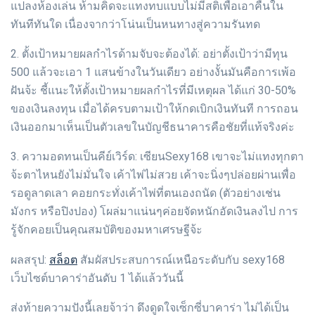
แปลงห้องเล่น ห้ามคิดจะแทงทบแบบไม่มีสติเพื่อเอาคืนใน
ทันทีทันใด เนื่องจากว่าโน่นเป็นหนทางสู่ความรันทด
2. ตั้งเป้าหมายผลกำไรด้ามจับจะต้องได้: อย่าตั้งเป้าว่ามีทุน
500 แล้วจะเอา 1 แสนข้างในวันเดียว อย่างงั้นมันคือการเพ้อ
ฝันจ้ะ ชี้แนะให้ตั้งเป้าหมายผลกำไรที่มีเหตุผล ได้แก่ 30-50%
ของเงินลงทุน เมื่อได้ครบตามเป้าให้กดเบิกเงินทันที การถอน
เงินออกมาเห็นเป็นตัวเลขในบัญชีธนาคารคือชัยที่แท้จริงค่ะ
3. ความอดทนเป็นคีย์เวิร์ด: เซียนSexy168 เขาจะไม่แทงทุกตา
จ้ะตาไหนยังไม่มั่นใจ เค้าไพ่ไม่สวย เค้าจะนิ่งๆปล่อยผ่านเพื่อ
รอดูลาดเลา คอยกระทั่งเค้าไพ่ที่ตนเองถนัด (ตัวอย่างเช่น
มังกร หรือปิงปอง) โผล่มาแน่นๆค่อยจัดหนักอัดเงินลงไป การ
รู้จักคอยเป็นคุณสมบัติของมหาเศรษฐีจ้ะ
สล็อต
ผลสรุป:
สัมผัสประสบการณ์เหนือระดับกับ sexy168
เว็บไซต์บาคาร่าอันดับ 1 ได้แล้ววันนี้
ส่งท้ายความปังนี้เลยจ้าว่า ดึงดูดใจเซ็กซี่บาคาร่า ไม่ได้เป็น