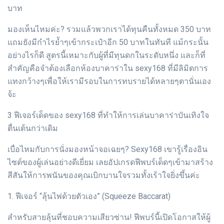
บาท
มองเห็นไหมค่ะ? รวมแล้วพวกเราได้ทุนคืนทั้งหมด 350 บาท
แถมยังมีกำไรย้ำๆเข้ากระเป๋าอีก 50 บาทในทันที แม้กระนั้น
อย่างไรก็ดี สูตรนี้เหมาะกับผู้ที่มีทุนดกในระดับหนึ่ง และก็ที่
สำคัญคือจำต้องเลือกห้องบาคาร่าใน sexy168 ที่มีลิมิตการ
แทงกว้างๆเพื่อให้เรามีรอบในการทบรายได้หลายๆตานั่นเอง
จ้ะ
3 ฟีเจอร์เด็ดของ sexy168 ที่ทำให้การเล่นบาคาร่าบันเทิงใจ
ตื่นเต้นกว่าเดิม
เบื่อไหมกับการนั่งมองหน้าจอเฉยๆ? Sexy168 เขารู้เรื่องอิน
ไซต์ของผู้เล่นอย่างดีเยี่ยม เลยอัปเกรดฟีพบร์เด็ดๆเข้ามาสร้าง
สีสันให้การพนันของคุณเบิกบานใจรวมทั้งเร้าใจยิ่งขึ้นค่ะ
1. ฟีเจอร์ “ลุ้นไพ่ด้วยตัวเอง” (Squeeze Baccarat)
สำหรับสายลุ้นที่ชอบความเสียวซ่าน! ฟีพบร์นี้เปิดโอกาสให้ผู้