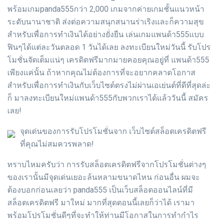
พร้อมเกมpanda555กว่า 2,000 เกมจากค่ายเกมชั้นแนวหน้า
ระดับนานาชาติ ส่งต่อความสนุกสนานร่าเริงและก็ความสุข
สำหรับเพื่อการทำเงินได้อย่างยั่งยืน เล่นเกมแพนด้า555แบบ
ฟินๆได้แต่ละวันตลอด 1 วันได้เลย ลงทะเบียนใหม่วันนี้ รับโปร
โมชั่นจัดเต็มแน่ๆ เครดิตฟรีมากมายคอยคุณอยู่ที่ แพนด้า555
เพียงแค่นั้น ถ้าหากคุณไม่ต้องการที่จะอยากคลาดโอกาส
สำหรับเพื่อการทำเงินกับเว็บไซต์ตรงไม่ผ่านเอเย่นต์ที่ดีที่สุดล่ะ
ก็ มาลงทะเบียนใหม่แพนด้า555กับพวกเราได้แล้ววันนี้ สมัคร
เลย!
จุดเด่นของการรับโปรโมชั่นจาก เว็บไซต์สล็อตเครดิตฟรี
ที่คุณไม่สมควรพลาด!
ทราบไหมครับว่า การรับสล็อตเครดิตฟรีจากโปรโมชั่นต่างๆ
ของเรานั้นมีจุดเด่นเยอะล้นหลามขนาดไหน ก่อนอื่น ผมจะ
ต้องบอกก่อนเลยว่า panda555 เป็นเว็บสล็อตออนไลน์ที่มี
สล็อตเครดิตฟรี มาใหม่ มากที่สุดตอนนี้เลยก็ว่าได้ เรามา
พร้อมโปรโมชั่นดีๆที่จะทำให้ท่านมีโอกาสในการทำกำไร