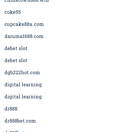
coke55
cupcake88x.com
daruma1688.com
debet slot
debet slot
dgb222hot.com
digital learning
digital learning
dr888
dr888bet.com