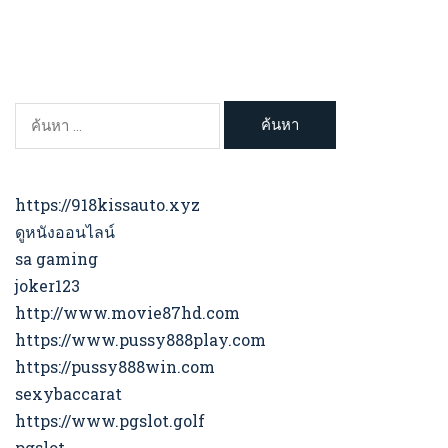
ค้นหา
สำหรับ:
https://918kissauto.xyz
ดูหนังออนไลน์
sa gaming
joker123
http://www.movie87hd.com
https://www.pussy888play.com
https://pussy888win.com
sexybaccarat
https://www.pgslot.golf
pgslot