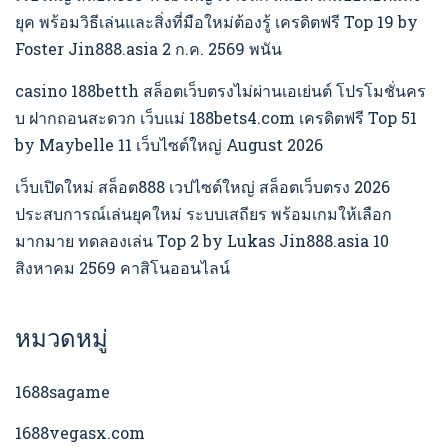
ยุค พร้อมวิธีเล่นและสิ่งที่มือใหม่ต้องรู้ เครดิตฟรี Top 19 by
Foster Jin888.asia 2 ก.ค. 2569 พนัน
casino 188betth สล็อตเว็บตรงไม่ผ่านเอเย่นต์ โปรโมชั่นคร
บ ฝากถอนสะดวก เว็บแม่ 188bets4.com เครดิตฟรี Top 51
by Maybelle 11 เว็บไซต์ใหญ่ August 2026
เว็บเปิดใหม่ สล็อต888 เวปไซต์ใหญ่ สล็อตเว็บตรง 2026
ประสบการณ์เล่นยุคใหม่ ระบบเสถียร พร้อมเกมให้เลือก
มากมาย ทดลองเล่น Top 2 by Lukas Jin888.asia 10
สิงหาคม 2569 คาสิโนออนไลน์
หมวดหมู่
1688sagame
1688vegasx.com