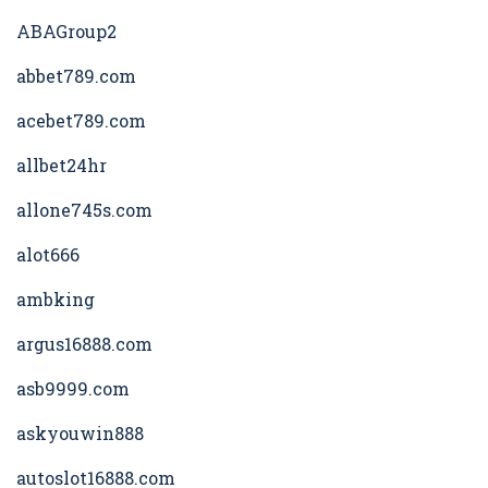
ABAGroup2
abbet789.com
acebet789.com
allbet24hr
allone745s.com
alot666
ambking
argus16888.com
asb9999.com
askyouwin888
autoslot16888.com