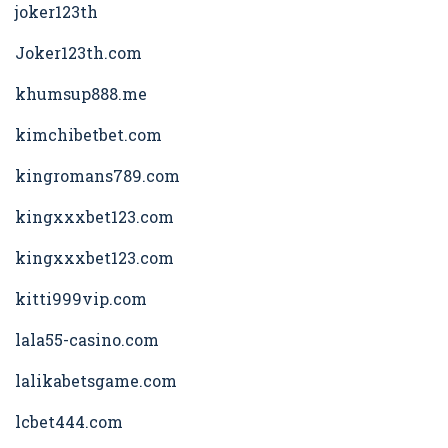
joker123th
Joker123th.com
khumsup888.me
kimchibetbet.com
kingromans789.com
kingxxxbet123.com
kingxxxbet123.com
kitti999vip.com
lala55-casino.com
lalikabetsgame.com
lcbet444.com