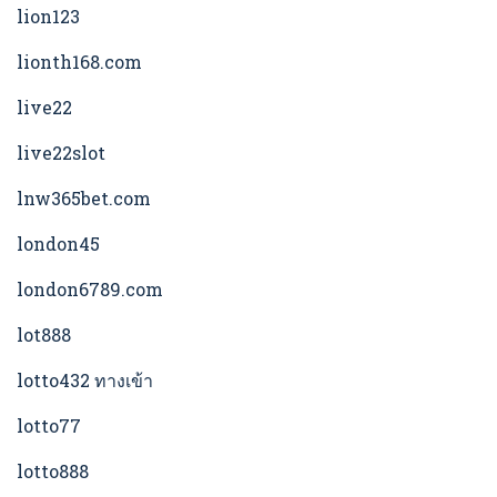
lion123
lionth168.com
live22
live22slot
lnw365bet.com
london45
london6789.com
lot888
lotto432 ทางเข้า
lotto77
lotto888