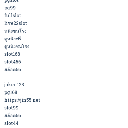
pg99
fullslot
live22slot
หนังชนโรง
ดูหนังฟรี
ดูหนังชนโรง
slot168
slot456
สล็อต66
joker 123
pg168
https://jin55.net
slot99
สล็อต66
slot44