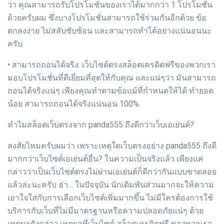
ว่า คุณสามารถรับโปรโมชั่นของเราได้มากกว่า 1 โปรโมชั่น
ด้วยครับผม ซึ่งบางโปรโมชั่นสามารถใช้ร่วมกันอีกด้วย ข้อ
ตกลงง่าย ไม่สลับซับซ้อน และสามารถทำได้อย่างแน่นอนนะ
ครับ
• สามารถถอนได้จริง: เว็บไซต์ตรงสล็อตเครดิตฟรีของพวกเรา
มอบโปรโมชั่นที่ดีเยี่ยมที่สุดให้กับคุณ และแน่ๆว่า มันสามารถ
ถอนได้จริงแน่ๆ เพียงคุณทำตามข้อแม้ที่กำหนดให้ได้ ทำยอด
น้อย สามารถถอนได้จริงแน่นอน 100%
ทำไมสล็อตเว็บตรงจาก panda555 ถึงดีกว่าเว็บเอเย่นต์?
สงสัยไหมครับผมว่า เพราะเหตุใดเว็บตรงอย่าง panda555 ถึงดี
มากกว่าเว็บไซต์เอเย่นต์อื่น? ในความเป็นจริงแล้ว เพียงแค่
กล่าวว่าเป็นเว็บไซต์ตรงไม่ผ่านเอเย่นต์ก็ดีกว่ากันแบบขาดลอย
แล้วล่ะนะครับ ฮ่า… ในปัจจุบัน นักเดิมพันส่วนมากจะให้ความ
เอาใจใส่กับการเลือกเว็บไซต์เพิ่มมากขึ้น ไม่มีใครต้องการใช้
บริการกับเว็บที่ไม่มีมาตรฐานหรือความปลอดภัยแน่ๆ ด้วย
เหตุผลดังกล่าว เหตุผลที่เว็บไซต์ สล็อตเครดิตฟรี ของพวกเรา