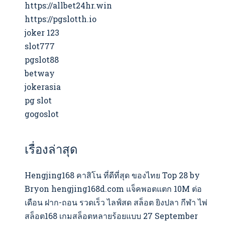
https://allbet24hr.win
https://pgslotth.io
joker 123
slot777
pgslot88
betway
jokerasia
pg slot
gogoslot
เรื่องล่าสุด
า
Hengjing168 คาสิโน ที่ดีที่สุด ของไทย Top 28 by
Bryon hengjing168d.com แจ็คพอตแตก 10M ต่อ
เดือน ฝาก-ถอน รวดเร็ว ไลฟ์สด สล็อต ยิงปลา กีฬา ไพ่
สล็อต168 เกมสล็อตหลายร้อยแบบ 27 September