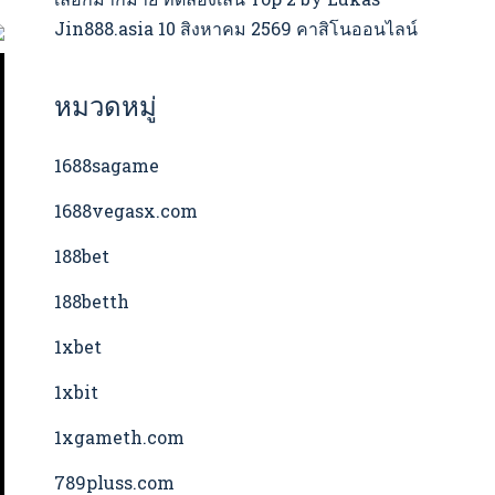
Jin888.asia 10 สิงหาคม 2569 คาสิโนออนไลน์
หมวดหมู่
1688sagame
1688vegasx.com
188bet
188betth
1xbet
1xbit
1xgameth.com
789pluss.com