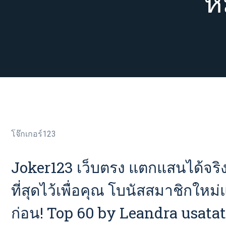
ห
โจ๊กเกอร์123
Joker123 เว็บตรง แตกแสนได้จริง ส
ที่สุดไว้เพื่อคุณ โบนัสสมาชิกใหม่
ก่อน! Top 60 by Leandra usata