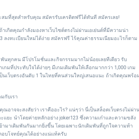
ะสมที่สุดสำหรับคุณ สมัครรับเครดิตฟรีได้ทันที สมัครเลย!
ถ้าเกิดคุณกำลังมองหาเว็บไซต์ตรงไม่ผ่านเอเย่นต์ที่มีความน่า
3 ลงทะเบียนใหม่ได้ง่าย สมัครฟรี ไร้คุณค่าธรรมเนียมอะไรก็ตาม
ดิมพันทุกคน มีโปรโมชั่นและกิจกรรมมากไม่น้อยเลยทีเดียว รับ
อกเกมที่ประทับใจได้ง่ายๆ มีเกมเดิมพันให้เลือกมากกว่า 1,000 เกม
บเป็นเว็บตรงอันดับ 1 ในไทยที่คนส่วนใหญ่เสนอแนะ ถ้าเกิดคุณพร้อ
กมกับเรา
คุณอาจจะสงสัยว่า เราคืออะไร? แน่ๆว่า นี่เป็นสล็อตเว็บตรงไม่ผ่า
าเยอะแยะ นำโดยค่ายหลักอย่าง joker123 ซึ่งความเก๋าและความขลัง
้ามาเดิมพันกันมากยิ่งขึ้น โดยเฉพาะนักเดิมพันที่ถูกใจความท้า
บโจทย์คุณได้อย่างแน่แท้ครับ