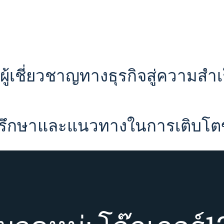
้เชี่ยวชาญทางธุรกิจสู่ความสำเร
ำปรึกษาและแนวทางในการเติบโต