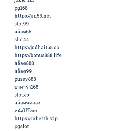
pg168
https://jin55.net
slot99
สล็อต66
slot44
https://judhai168.co
https://bonus888.life
สล็อต888
ม
สล็อต99
pussy888
บาคาร่า168
slotxo
สล็อตทดลอง
หนังโป๊ไทย
https://1xbetth.vip
pgslot