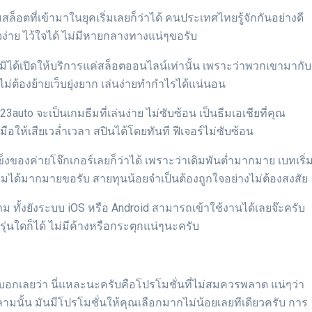
มสล็อตที่เข้ามาในยุคเริ่มเลยก็ว่าได้ คนประเทศไทยรู้จักกันอย่างดี
ใจง่าย ไว้ใจได้ ไม่มีหายกลางทางแน่ๆขอรับ
มิได้เปิดให้บริการแค่สล็อตออนไลน์เท่านั้น เพราะว่าพวกเขามากับ
ไม่ต้องย้ายเว็บยุ่งยาก เล่นง่ายทำกำไรได้แน่นอน
auto จะเป็นเกมธีมที่เล่นง่าย ไม่ซับซ้อน เป็นธีมเอเชียที่คุณ
มือให้เสียเวล่ำเวลา สปินได้โดยทันที ฟีเจอร์ไม่ซับซ้อน
ข็งของค่ายโจ๊กเกอร์เลยก็ว่าได้ เพราะว่าเดิมพันต่ำมากมาย เบทเริ่
เกมได้มากมายขอรับ สายทุนน้อยจำเป็นต้องถูกใจอย่างไม่ต้องสงสัย
ก็ตาม ทั้งยังระบบ iOS หรือ Android สามารถเข้าใช้งานได้เลยจ๊ะครับ
่นใดก็ได้ ไม่มีค้างหรือกระตุกแน่ๆนะครับ
 บอกเลยว่า นี่แหละนะครับคือโปรโมชั่นที่ไม่สมควรพลาด แน่ๆว่า
ามนั้น มันมีโปรโมชั่นให้คุณเลือกมากไม่น้อยเลยทีเดียวครับ การ