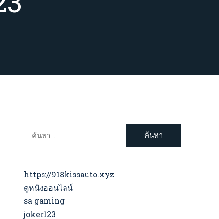
23
ค้นหา
สำหรับ:
https://918kissauto.xyz
ย
ดูหนังออนไลน์
sa gaming
joker123