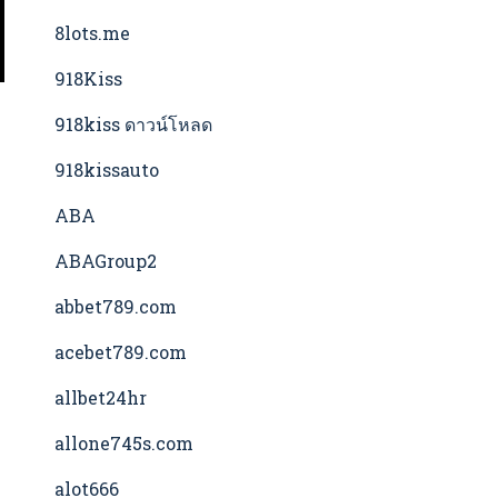
8lots.me
918Kiss
918kiss ดาวน์โหลด
918kissauto
ABA
ABAGroup2
abbet789.com
acebet789.com
allbet24hr
allone745s.com
alot666