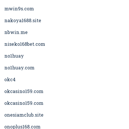
mwin9s.com
nakoya1688.site
nbwin.me
niseko168bet.com
no1huay
no1huay.com
okc4
okcasino159.com
okcasino159.com
onesiamclub.site
onoplus168.com