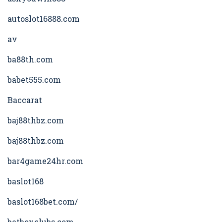
autoslot16888.com
av
ba88th.com
babet555.com
Baccarat
baj88thbz.com
baj88thbz.com
bar4game24hr.com
baslot168
baslot168bet.com/
betboxclubs.com