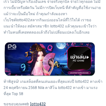
เร็ว ไม่มีปัญหาเรื่องอั้นเลข จ่ายจริงทุกบิล จ่ายไวทุกยอด ไม่มี
การเบี้ยวหรือผัดวัน ไม่มีการปิดเว็บหนี ที่สำคัญคือใช้งานง่าย
แม้ว่าจะเป็นมือใหม่ ถ้าคุณกำลังมองหา
เว็บไซต์lotto432สลากกินแบ่งออนไลน์ที่ไว้ใจได้ เราขอ
แนะนำให้ลอง สมัครสมาชิก lotto432 แล้วคุณจะเข้าใจว่า
ทำไมคนที่เคยทดลองแล้วถึงไม่เปลี่ยนแปลงเว็บอีกเลย
ท้าพิสูจน์! เกมสล็อตที่คนเล่นเยอะที่สุดแห่งปี lotto432 ทางเข้า
24 พฤศจิกายน 2568 Nila คาสิโน lotto432 ทางเข้า มาแรง
ที่สุด Top 58
lotto432
ขอขอบคุณweb