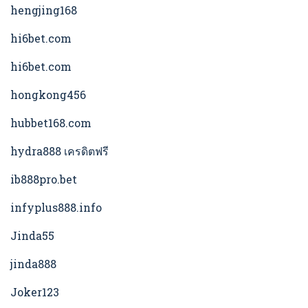
hengjing168
hi6bet.com
hi6bet.com
hongkong456
hubbet168.com
hydra888 เครดิตฟรี
ib888pro.bet
infyplus888.info
Jinda55
jinda888
Joker123