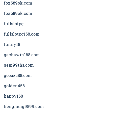
fox689ok.com
fox689ok.com
fullslotpg
fullslotpg168.com
funny18
gachawin168.com
gem99ths.com
gobaza88.com
golden456
happy168
hengheng9899.com