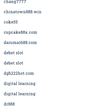
chang7777
chinatown888.win
coke55
cupcake88x.com
daruma1688.com
debet slot
debet slot
dgb222hot.com
digital learning
digital learning
dr888