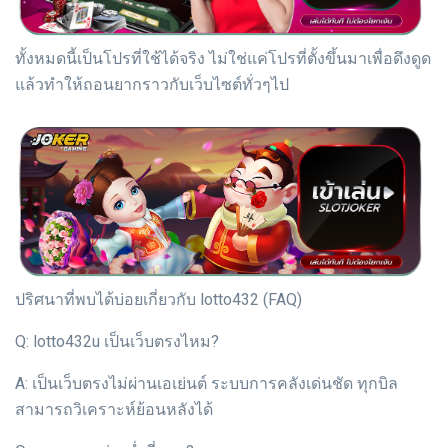
ทั้งหมดนี้เป็นโปรที่ใช้ได้จริง ไม่ใช่แค่โปรที่ตั้งขึ้นมาเพื่อดึงดูด
แล้วทำให้ถอนยากราวกับเว็บไซต์ทั่วๆไป
ปริศนาที่พบได้บ่อยเกี่ยวกับ lotto432 (FAQ)
Q: lotto432u เป็นเว็บตรงไหม?
A: เป็นเว็บตรงไม่ผ่านเอเย่นต์ ระบบการคลังเด่นชัด ทุกบิล
สามารถวิเคราะห์ย้อนหลังได้