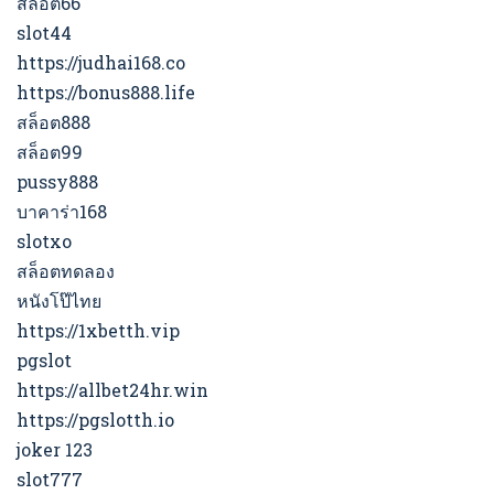
สล็อต66
slot44
https://judhai168.co
https://bonus888.life
สล็อต888
สล็อต99
pussy888
บาคาร่า168
slotxo
สล็อตทดลอง
หนังโป๊ไทย
https://1xbetth.vip
pgslot
https://allbet24hr.win
https://pgslotth.io
joker 123
slot777