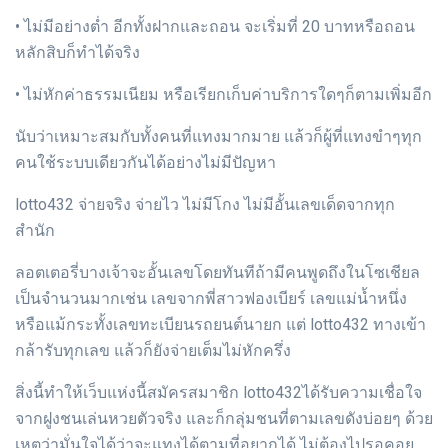
• ไม่มีอย่างต่ำ อีกทั้งฝากและถอน จะเริ่มที่ 20 บาทหรือถอน
หลักสิบก็ทำได้จริง
• ไม่หักค่าธรรมเนียม หรือเรียกเก็บค่าบริการใดๆก็ตามเพิ่มอีก
นับว่าเหมาะสมกับทั้งคนที่แทงมากมาย แล้วก็ผู้ที่แทงขำๆทุก
คนใช้ระบบเดียวกันได้อย่างไม่มีปัญหา
lotto432 จ่ายจริง จ่ายไว ไม่มีโกง ไม่มีอั้นเลขเด็ดจากทุก
สำนัก
ลอตเตอรี่บางเจ้าจะอั้นเลขโดยทันทีถ้ามีคนพูดถึงในโซเชียล
เป็นจำนวนมากเช่น เลขจากพี่สาวฟองเบียร์ เลขแม่น้ำหนึ่ง
หรือแม้กระทั้งเลขทะเบียนรถยนต์นายก แต่ lotto432 ทางเข้า
กล้ารับทุกเลข แล้วก็ยังจ่ายเต็มไม่หักครึ่ง
สิ่งนี้ทำให้เว็บแห่งนี้สมัครสมาชิก lotto432ได้รับความเชื่อใจ
จากฝูงชนเล่นหวยตัวจริง และก็กลุ่มชนที่ตามเลขดังบ่อยๆ ด้วย
เหตุว่ามั่นใจได้ว่าจะแทงได้ตามที่อยากได้ ไม่ต้องไปรอคอย