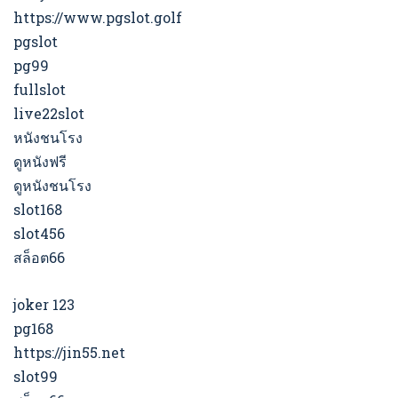
https://www.pgslot.golf
pgslot
pg99
fullslot
live22slot
หนังชนโรง
ดูหนังฟรี
ดูหนังชนโรง
slot168
slot456
สล็อต66
joker 123
pg168
https://jin55.net
slot99