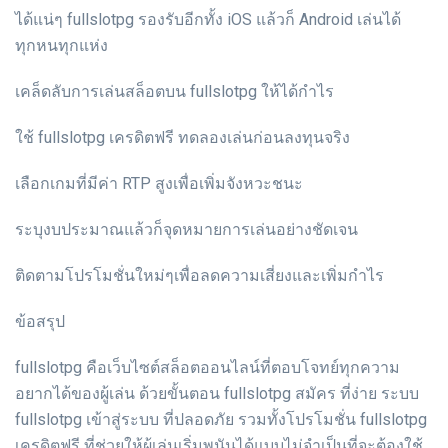
ได้แน่ๆ fullslotpg รองรับอีกทั้ง iOS แล้วก็ Android เล่นได้
ทุกหนทุกแห่ง
เคล็ดลับการเล่นสล็อตบน fullslotpg ให้ได้กำไร
ใช้ fullslotpg เครดิตฟรี ทดลองเล่นก่อนลงทุนจริง
เลือกเกมที่มีค่า RTP สูงเพื่อเพิ่มจังหวะชนะ
ระบุงบประมาณแล้วก็จุดหมายการเล่นอย่างชัดเจน
ติดตามโปรโมชั่นใหม่ๆเพื่อลดความเสี่ยงและเพิ่มกำไร
ข้อสรุป
fullslotpg คือเว็บไซต์สล็อตออนไลน์ที่ตอบโจทย์ทุกความ
อยากได้ของผู้เล่น ด้วยขั้นตอน fullslotpg สมัคร ที่ง่าย ระบบ
fullslotpg เข้าสู่ระบบ ที่ปลอดภัย รวมทั้งโปรโมชั่น fullslotpg
เครดิตฟรี ที่ช่วยให้ผู้เล่นเริ่มพนันได้แบบไม่จำเป็นที่จะต้องใช้