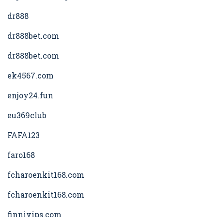
dr888
dr888bet.com
dr888bet.com
ek4567.com
enjoy24.fun
eu369club
FAFA123
faro168
fcharoenkit168.com
fcharoenkit168.com
finnivips.com