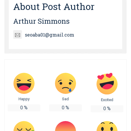
About Post Author
Arthur Simmons
seoaba01@gmail.com
Happy
Sad
Excited
0
%
0
%
0
%