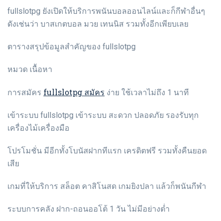
fullslotpg ยังเปิดให้บริการพนันบอลออนไลน์และก็กีฬาอื่นๆ
ดังเช่นว่า บาสเกตบอล มวย เทนนิส รวมทั้งอีกเพียบเลย
ตารางสรุปข้อมูลสำคัญของ fullslotpg
หมวด เนื้อหา
fullslotpg สมัคร
การสมัคร
ง่าย ใช้เวลาไม่ถึง 1 นาที
เข้าระบบ fullslotpg เข้าระบบ สะดวก ปลอดภัย รองรับทุก
เครื่องไม้เครื่องมือ
โปรโมชั่น มีอีกทั้งโบนัสฝากทีแรก เครดิตฟรี รวมทั้งคืนยอด
เสีย
เกมที่ให้บริการ สล็อต คาสิโนสด เกมยิงปลา แล้วก็พนันกีฬา
ระบบการคลัง ฝาก-ถอนออโต้ 1 วัน ไม่มีอย่างต่ำ