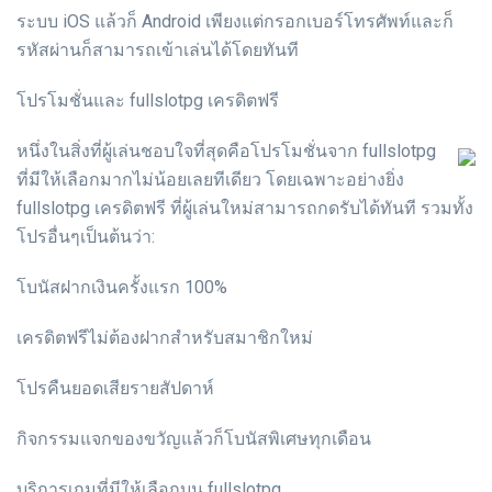
ระบบ iOS แล้วก็ Android เพียงแต่กรอกเบอร์โทรศัพท์และก็
รหัสผ่านก็สามารถเข้าเล่นได้โดยทันที
โปรโมชั่นและ fullslotpg เครดิตฟรี
หนึ่งในสิ่งที่ผู้เล่นชอบใจที่สุดคือโปรโมชั่นจาก fullslotpg
ที่มีให้เลือกมากไม่น้อยเลยทีเดียว โดยเฉพาะอย่างยิ่ง
fullslotpg เครดิตฟรี ที่ผู้เล่นใหม่สามารถกดรับได้ทันที รวมทั้ง
โปรอื่นๆเป็นต้นว่า:
โบนัสฝากเงินครั้งแรก 100%
เครดิตฟรีไม่ต้องฝากสำหรับสมาชิกใหม่
โปรคืนยอดเสียรายสัปดาห์
กิจกรรมแจกของขวัญแล้วก็โบนัสพิเศษทุกเดือน
บริการเกมที่มีให้เลือกบน fullslotpg