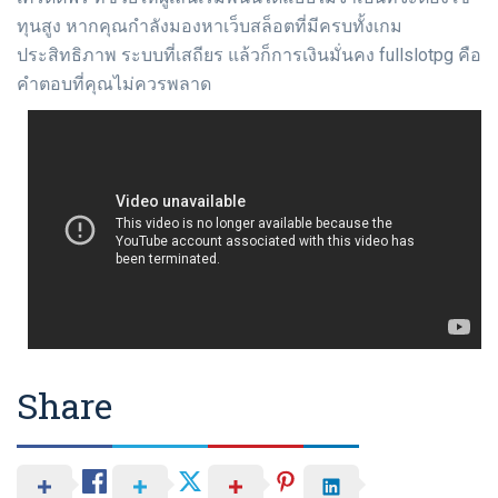
ทุนสูง หากคุณกำลังมองหาเว็บสล็อตที่มีครบทั้งเกม
ประสิทธิภาพ ระบบที่เสถียร แล้วก็การเงินมั่นคง fullslotpg คือ
คำตอบที่คุณไม่ควรพลาด
Share