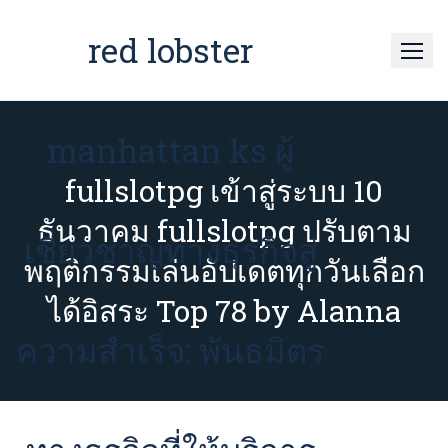
Skip
to
red lobster
content
manhattan ks ผู้
fullslotpg เข้าสู่ระบบ 10
ธันวาคม fullslotpg ปรับตาม
เชี่ยวชาญทางธุรกิจสู่
พฤติกรรมเล่นอัปเดตทุกวันเลือก
ได้อิสระ Top 78 by Alanna
ความสำเร็จ: พันธมิตร