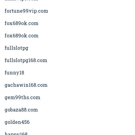
fortune99vip.com
fox689ok.com
fox689ok.com
fullslotpg
fullslotpg168.com
funny18
gachawin168.com
gem99ths.com
gobaza88.com
golden456
happy168