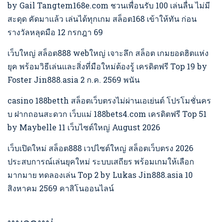
by Gail Tangtem168e.com ชวนเพื่อนรับ 100 เล่นลื่น ไม่มี
สะดุด คัดมาแล้ว เล่นได้ทุกเกม สล็อต168 เข้าให้ทัน ก่อน
รางวัลหลุดมือ 12 กรกฎา 69
เว็บใหญ่ สล็อต888 webใหญ่ เจาะลึก สล็อต เกมยอดฮิตแห่ง
ยุค พร้อมวิธีเล่นและสิ่งที่มือใหม่ต้องรู้ เครดิตฟรี Top 19 by
Foster Jin888.asia 2 ก.ค. 2569 พนัน
casino 188betth สล็อตเว็บตรงไม่ผ่านเอเย่นต์ โปรโมชั่นคร
บ ฝากถอนสะดวก เว็บแม่ 188bets4.com เครดิตฟรี Top 51
by Maybelle 11 เว็บไซต์ใหญ่ August 2026
เว็บเปิดใหม่ สล็อต888 เวปไซต์ใหญ่ สล็อตเว็บตรง 2026
ประสบการณ์เล่นยุคใหม่ ระบบเสถียร พร้อมเกมให้เลือก
มากมาย ทดลองเล่น Top 2 by Lukas Jin888.asia 10
สิงหาคม 2569 คาสิโนออนไลน์