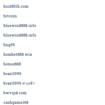
bio285th.com
bitcoin
bluewin8888.info
bluewin8888.info
bng55
bombet888.win
bonus888
brazil999
brazil999 ทางเข้า
bwvip4.com
cashgame168