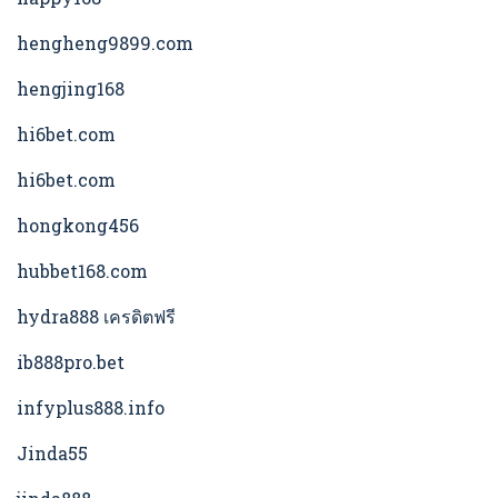
hengheng9899.com
hengjing168
hi6bet.com
hi6bet.com
hongkong456
hubbet168.com
hydra888 เครดิตฟรี
ib888pro.bet
infyplus888.info
Jinda55