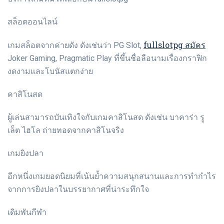
สล็อตออนไลน์
fullslotpg สมัคร
เกมสล็อตจากค่ายดัง ดังเช่นว่า PG Slot,
Joker Gaming, Pragmatic Play ที่ขึ้นชื่อลือนามเรื่องกราฟิก
งดงามและโบนัสแตกง่าย
คาสิโนสด
ผู้เล่นสามารถบันเทิงใจกับเกมคาสิโนสด ดังเช่น บาคาร่า รู
เล็ต ไฮโล ถ่ายทอดจากคาสิโนจริง
เกมยิงปลา
อีกหนึ่งเกมยอดนิยมที่เน้นย้ำความสนุกสนานและการทำกำไร
จากการยิงปลาในบรรยากาศที่น่าระทึกใจ
เดิมพันกีฬา