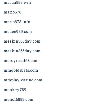
macau888.win
mario678
mario678.info
medee989.com
meekin365day.com
meekin365day.com
mercyrosa168.com
mmgoldsbets.com
mmplay-casino.com
monkey789
mono16888.com