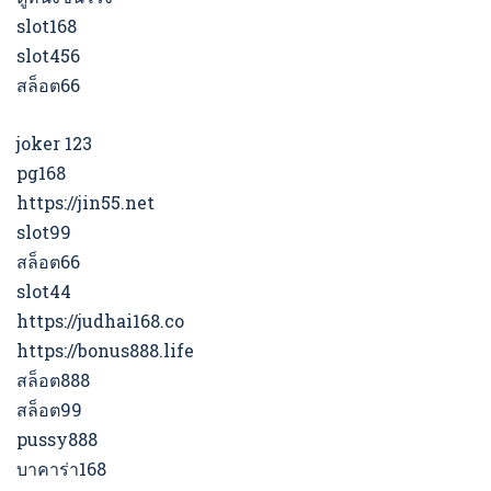
slot168
slot456
สล็อต66
joker 123
pg168
https://jin55.net
slot99
สล็อต66
slot44
https://judhai168.co
https://bonus888.life
สล็อต888
สล็อต99
pussy888
บาคาร่า168