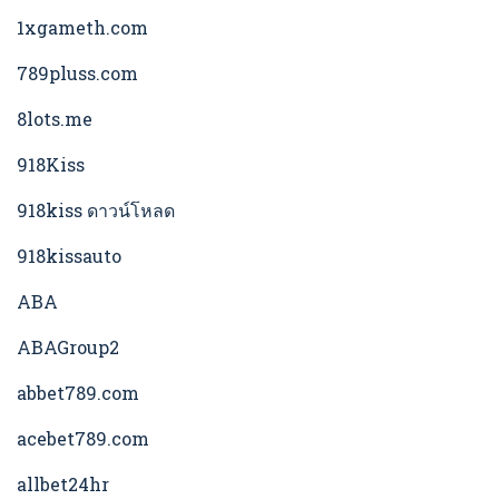
1xgameth.com
789pluss.com
8lots.me
918Kiss
918kiss ดาวน์โหลด
918kissauto
ABA
ABAGroup2
abbet789.com
acebet789.com
allbet24hr