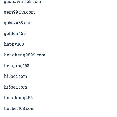
gachawin168.com
gem99ths.com
gobaza88.com
golden456
happy168
hengheng9899.com
hengjing168
hi6bet.com
hi6bet.com
hongkong456
hubbet168.com