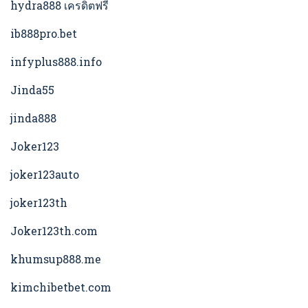
hydra888 เครดิตฟรี
ib888pro.bet
infyplus888.info
Jinda55
jinda888
Joker123
joker123auto
joker123th
Joker123th.com
khumsup888.me
kimchibetbet.com