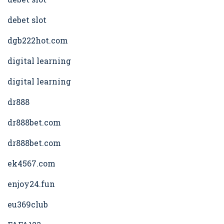
debet slot
dgb222hot.com
digital learning
digital learning
dr888
dr888bet.com
dr888bet.com
ek4567.com
enjoy24.fun
eu369club