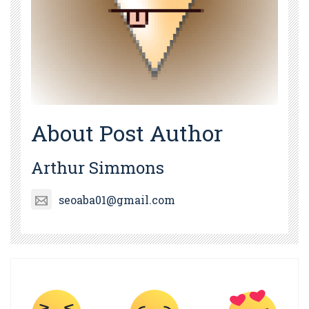
About Post Author
Arthur Simmons
seoaba01@gmail.com