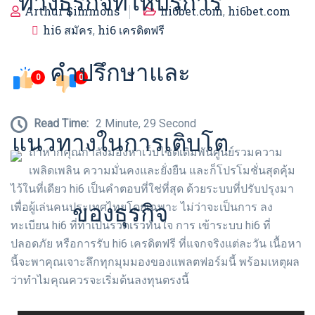
ทางธุรกิจที่ให้บริการ
Arthur Simmons
hi6bet.com
hi6bet.com
,
hi6 สมัคร
hi6 เครดิตฟรี
,
คำปรึกษาและ
0
0
Read Time:
2 Minute, 29 Second
แนวทางในการเติบโต
ถ้าหากคุณกำลังมองหาเว็บไซต์เดิมพันศูนย์รวมความ
เพลิดเพลิน ความมั่นคงและยั่งยืน และก็โปรโมชั่นสุดคุ้ม
ไว้ในที่เดียว hi6 เป็นคำตอบที่ใช่ที่สุด ด้วยระบบที่ปรับปรุงมา
ของธุรกิจ
เพื่อผู้เล่นคนประเทศไทยโดยเฉพาะ ไม่ว่าจะเป็นการ ลง
ทะเบียน hi6 ที่ทำเป็นรวดเร็วทันใจ การ เข้าระบบ hi6 ที่
ปลอดภัย หรือการรับ hi6 เครดิตฟรี ที่แจกจริงแต่ละวัน เนื้อหา
นี้จะพาคุณเจาะลึกทุกมุมมองของแพลตฟอร์มนี้ พร้อมเหตุผล
ว่าทำไมคุณควรจะเริ่มต้นลงทุนตรงนี้