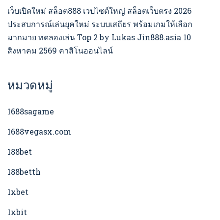
เว็บเปิดใหม่ สล็อต888 เวปไซต์ใหญ่ สล็อตเว็บตรง 2026
ประสบการณ์เล่นยุคใหม่ ระบบเสถียร พร้อมเกมให้เลือก
มากมาย ทดลองเล่น Top 2 by Lukas Jin888.asia 10
สิงหาคม 2569 คาสิโนออนไลน์
หมวดหมู่
1688sagame
1688vegasx.com
188bet
188betth
1xbet
1xbit