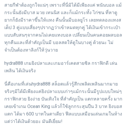
สายกีฬาต้องถูกใจแน่ๆ เพราะที่นี่มิได้มีเพียงแค่ พนันบอล แม้
กระนั้นยังมีบาส มวย เทนนิส และก็แม้กระทั้ง ไก่ชน ที่หาดู
ยากก็ยังมีราคาขึ้นให้แทง คืนนั้นมีบอลยูโร เลยทดลองแทงส
เต็ป 3 คู่แบบเสี่ยงๆปรากฏว่าเข้าหมดทุกคู่ ได้เงินเข้ากระเป๋า
แบบสับสนๆจากคนไม่เคยแทงบอล เปลี่ยนเป็นคนคอยผลบอล
ทุกคืนและที่สำคัญเป็นมี บอลสดให้ดูในบางคู่ ด้วยนะ ไม่
จำเป็นต้องหาลิงก์ให้วุ่นวาย
hydra888 เกมยิงปลาและเกมอาร์เคดสายชิล กราฟิกดี เล่น
เพลิน ได้เงินจริง
นี่คือเกมที่เล่นhydra888 สล็อตแล้วรู้สึกเพลิดเพลินมากมาย
จริงๆมิได้มีเพียงแค่ยิงปลาแบบเก่าๆแม้กระนั้นมีรูปแบบใหม่ๆ
กราฟิกสวย ยิงง่าย บันเทิงใจ ที่สำคัญเป็น แตกหลายครั้ง มาก
เคยเข้าเกม Ocean King แล้วก็ใช้ลูกกระสุนปืน 3 บาท ยิงบอส
แตก ได้มา 600 บาทในตาเดียว ฟีลแบบเสมือนเล่นเกมในห้าง
แต่ว่าได้เงินด้วยอะ มันดีเยี่ยม!