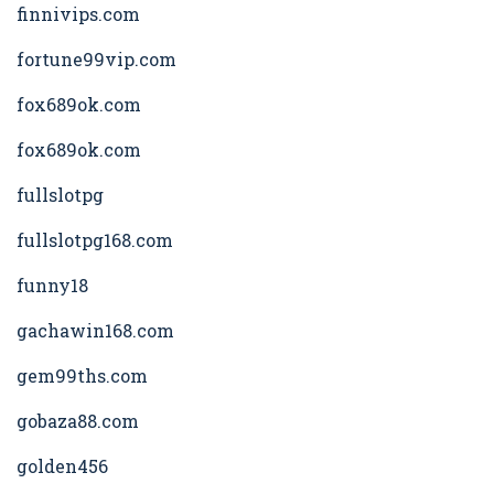
finnivips.com
fortune99vip.com
fox689ok.com
fox689ok.com
fullslotpg
fullslotpg168.com
funny18
gachawin168.com
gem99ths.com
gobaza88.com
golden456