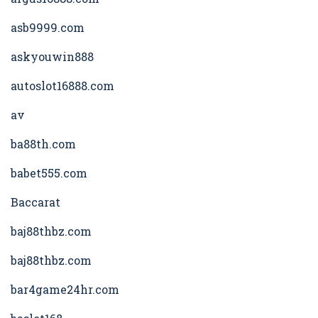
asb9999.com
askyouwin888
autoslot16888.com
av
ba88th.com
babet555.com
Baccarat
baj88thbz.com
baj88thbz.com
bar4game24hr.com