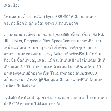
เหอะน้อง
โหมดเกมสล็อตออนไลน์ hydra888 ที่มีให้เลือกมากมาย
กระทั่งเลือกไม่ถูก พร้อมจังหวะแตกแบบจุกๆ
ค่ายสล็อตตรงนี้ครบมากมาย hydra888 สล็อต สล็อต ทั้ง PG,
JILI, Joker, Pragmatic Play, SpadeGaming มากจนถึงแบบ…
เหมือนเดินเข้าร้านค้าบุฟเฟ่ต์แล้วต้องการตักทุกรายการ
อาหาร เคยทดลองเกม Lucky Neko แล้วเข้าฟรีสปินโดยไม่
ต้องซื้อ ซื้อก็แพงอยู่แหละ แม้กระนั้นดันเข้าฟรีสปินเฉย! ปั่นที
เดียวแตก 1,500+ แบบงวยงงๆด้วยเหตุว่าลงเพียงแค่เบท 10
บาทเองจุดเด่นอีกอย่าง เป็นมีโหมดทดลองเล่นhydra888
สล็อตด้วยนะ สำหรับผู้ที่ยังคลุมเคลือ ลองเล่นฟรีได้ก่อนแบบ
ไม่ต้องเสียตังค์จริง
hydra888 พนันกีฬาทุกจำพวก รวมบอล บาส มวย ไก่ชน ราคา
น้ำดี มีให้ครบแบบไม่ต้องแปลงเว็บ