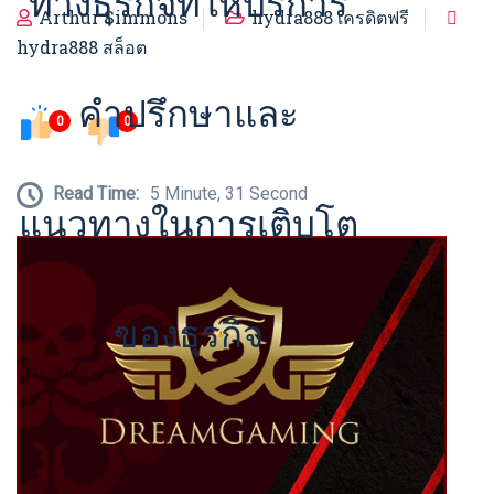
ทางธุรกิจที่ให้บริการ
Arthur Simmons
hydra888 เครดิตฟรี
hydra888 สล็อต
คำปรึกษาและ
0
0
Read Time:
5 Minute, 31 Second
แนวทางในการเติบโต
ของธุรกิจ