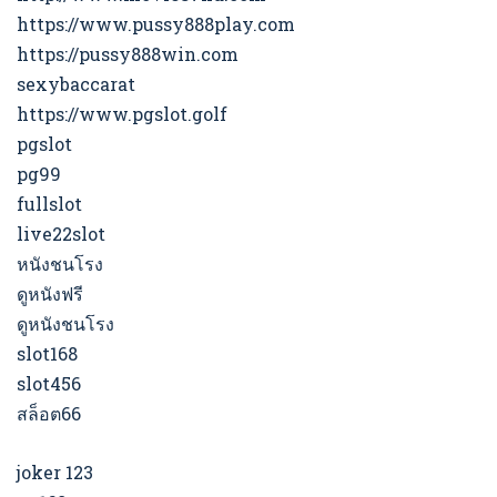
https://www.pussy888play.com
https://pussy888win.com
sexybaccarat
https://www.pgslot.golf
pgslot
pg99
fullslot
live22slot
หนังชนโรง
ดูหนังฟรี
ดูหนังชนโรง
slot168
slot456
สล็อต66
joker 123