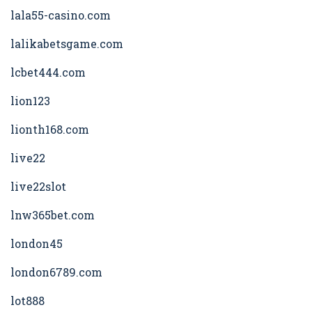
lala55-casino.com
lalikabetsgame.com
lcbet444.com
lion123
lionth168.com
live22
live22slot
lnw365bet.com
london45
london6789.com
lot888