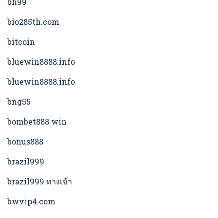
bh99
bio285th.com
bitcoin
bluewin8888.info
bluewin8888.info
bng55
bombet888.win
bonus888
brazil999
brazil999 ทางเข้า
bwvip4.com