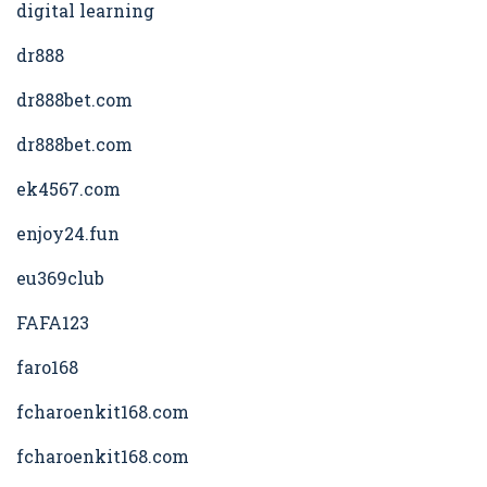
digital learning
dr888
dr888bet.com
dr888bet.com
ek4567.com
enjoy24.fun
eu369club
FAFA123
faro168
fcharoenkit168.com
fcharoenkit168.com