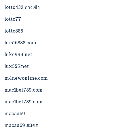
lotto432 ทางเข้า
lotto77
lotto888
luis16888.com
luke999.net
lux555.net
m4newonline.com
mac1bet789.com
mac1bet789.com
macau69
macau69 สมัคร