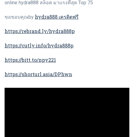
online hydra888 สล็อต มาแรงที่สุด Top 75
hydra888 เครดิตฟรี
ขอขอบคุณby
https://rebrand.ly/hydra888p
https://cutly.info/hydra888p
https://bitt.to/npy221
https://shorturl.asia/DPhwn