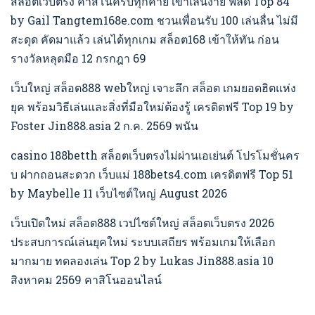
สล็อตเว็บตรง คาสิโนครบทุกค่าย เข้าเล่นง่าย ฟีลดี Top 84
by Gail Tangtem168e.com ชวนเพื่อนรับ 100 เล่นลื่น ไม่มี
สะดุด คัดมาแล้ว เล่นได้ทุกเกม สล็อต168 เข้าให้ทัน ก่อน
รางวัลหลุดมือ 12 กรกฎา 69
เว็บใหญ่ สล็อต888 webใหญ่ เจาะลึก สล็อต เกมยอดฮิตแห่ง
ยุค พร้อมวิธีเล่นและสิ่งที่มือใหม่ต้องรู้ เครดิตฟรี Top 19 by
Foster Jin888.asia 2 ก.ค. 2569 พนัน
casino 188betth สล็อตเว็บตรงไม่ผ่านเอเย่นต์ โปรโมชั่นคร
บ ฝากถอนสะดวก เว็บแม่ 188bets4.com เครดิตฟรี Top 51
by Maybelle 11 เว็บไซต์ใหญ่ August 2026
เว็บเปิดใหม่ สล็อต888 เวปไซต์ใหญ่ สล็อตเว็บตรง 2026
ประสบการณ์เล่นยุคใหม่ ระบบเสถียร พร้อมเกมให้เลือก
มากมาย ทดลองเล่น Top 2 by Lukas Jin888.asia 10
สิงหาคม 2569 คาสิโนออนไลน์