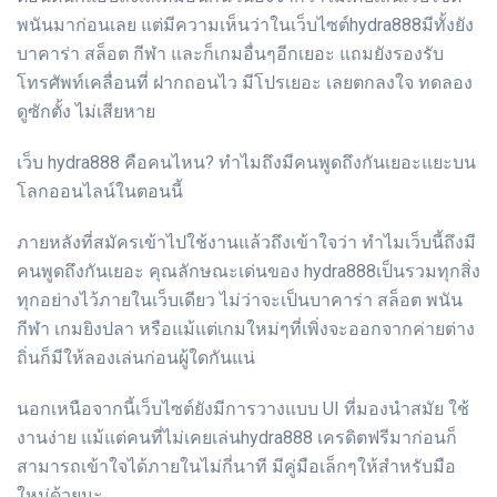
พนันมาก่อนเลย แต่มีความเห็นว่าในเว็บไซต์hydra888มีทั้งยัง
บาคาร่า สล็อต กีฬา และก็เกมอื่นๆอีกเยอะ แถมยังรองรับ
โทรศัพท์เคลื่อนที่ ฝากถอนไว มีโปรเยอะ เลยตกลงใจ ทดลอง
ดูซักตั้ง ไม่เสียหาย
เว็บ hydra888 คือคนไหน? ทำไมถึงมีคนพูดถึงกันเยอะแยะบน
โลกออนไลน์ในตอนนี้
ภายหลังที่สมัครเข้าไปใช้งานแล้วถึงเข้าใจว่า ทำไมเว็บนี้ถึงมี
คนพูดถึงกันเยอะ คุณลักษณะเด่นของ hydra888เป็นรวมทุกสิ่ง
ทุกอย่างไว้ภายในเว็บเดียว ไม่ว่าจะเป็นบาคาร่า สล็อต พนัน
กีฬา เกมยิงปลา หรือแม้แต่เกมใหม่ๆที่เพิ่งจะออกจากค่ายต่าง
ถิ่นก็มีให้ลองเล่นก่อนผู้ใดกันแน่
นอกเหนือจากนี้เว็บไซต์ยังมีการวางแบบ UI ที่มองนำสมัย ใช้
งานง่าย แม้แต่คนที่ไม่เคยเล่นhydra888 เครดิตฟรีมาก่อนก็
สามารถเข้าใจได้ภายในไม่กี่นาที มีคู่มือเล็กๆให้สำหรับมือ
ใหม่ด้วยนะ