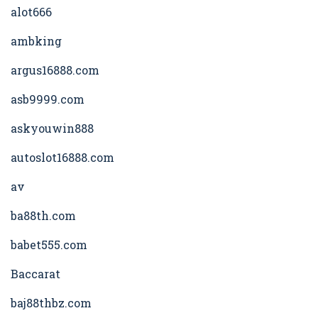
alot666
ambking
argus16888.com
asb9999.com
askyouwin888
autoslot16888.com
av
ba88th.com
babet555.com
Baccarat
baj88thbz.com