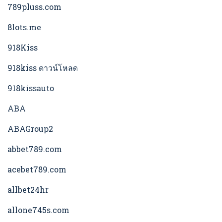
789pluss.com
8lots.me
918Kiss
918kiss ดาวน์โหลด
918kissauto
ABA
ABAGroup2
abbet789.com
acebet789.com
allbet24hr
allone745s.com