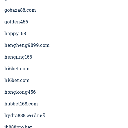
gobaza88.com
golden456
happy168
hengheng9899.com
hengjing168
hi6bet.com
hi6bet.com
hongkong456
hubbet168.com
hydra888 เครดิตฟรี
ib888pro.bet