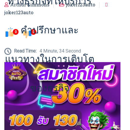
ทางธุรกิจที่ให้บริการ
Arthur Simmons
joker123auto
joker123auto
คำปรึกษาและ
0
0
Read Time:
4 Minute, 34 Second
แนวทางในการเติบโต
ของธุรกิจ