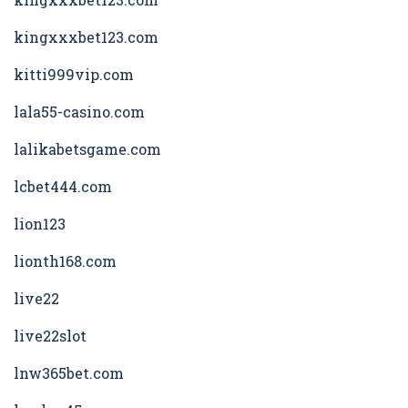
kingxxxbet123.com
kitti999vip.com
lala55-casino.com
lalikabetsgame.com
lcbet444.com
lion123
lionth168.com
live22
live22slot
lnw365bet.com