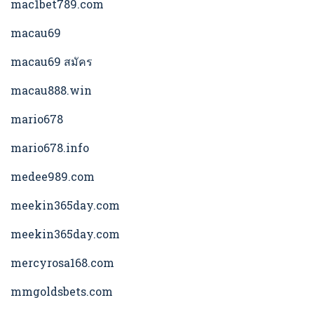
mac1bet789.com
macau69
macau69 สมัคร
macau888.win
mario678
mario678.info
medee989.com
meekin365day.com
meekin365day.com
mercyrosa168.com
mmgoldsbets.com