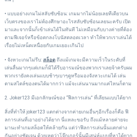
• แบบอย่างเกมไม่สลับซับซ้อน: เกมมากไม่น้อยเลยทีเดียวบน
เว็บตรงของเราไม่ต้องศึกษาอะไรสลับซับซ้อนเลยนะครับ เปิด
มาและจากนั้นก็เข้าเล่นได้ในทันที ไม่เหมือนกับบางค่ายที่ต้อง
ตามฟีเจอร์หรือข้อตกลงโบนัสตลอดเวลา ทำให้พวกเราเล่นได้
เรื่อยไม่เหน็ดเหนื่อยกับเกมเยอะเกินไป
สล็อต
• จังหวะเกมไม่รีบ:
ถึงแม้เกมจะมีความเร็วในระดับที่
เล่นลื่นมากๆแต่เกมก็มิได้รีบอารมณ์ของพวกเราเลยจ้าครับผม
พวกเรายังคงเล่นแบบช้าๆเบาๆดูหรือมองจังหวะเกมได้ เล่น
ตามสไตล์ของตนได้มากกว่า แม้จะเล่นนานมากแค่ไหนก็ตาม
2. Joker123 มีเอกลักษณ์ของ “ฟีลการเล่น” ที่เลียนแบบได้ยาก
สิ่งที่ทำให้ joker123 แตกต่างจากค่ายเกมอื่นๆอีกเรื่องก็คือ ฟี
ลการเล่นที่เอาอย่างได้ยาก นี่แหละขอรับ ถึงแม้หลายค่ายจะ
มานะทำเกมสล็อตให้คล้ายกัน แต่ว่าฟีลการเล่นนั้นแตกต่าง
กันอย่างชัดเจน ด้วยเหตุว่าโจ๊กเกอร์นั้นมีเสน่ห์แบบที่หาได้ยาก