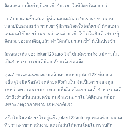
จังหวะแบบนี้เจริญก็เลยเข้ากับเวลาในชีวิตจริงมากกว่า
• กลับมาเล่นซ้ำเสมอ: ผู้ที่เล่นเกมสล็อตกับเรามายาวนาน
หลายปีบอกเลยว่า พวกเขารู้สึกพอใจครั้งใดก็ตามได้กลับมา
เล่นเกมโจ๊กเกอร์ เพราะว่าเล่นง่าย เข้าใจได้ในทันที เพราะรู้
จังหวะของเกมดีอยู่แล้ว ทำให้กลับมาเล่นซ้ำได้เป็นประจำ
ลักษณะเด่นของ joker123auto ไม่ใช่แค่ความดัง แม้กระนั้น
เป็นจังหวะการเล่นที่มีเอกลักษณ์แจ่มแจ้ง
คุณลักษณะเด่นของเกมสล็อตจากค่าย joker123 ที่ค่ายเก
มอื่นๆไม่มีหรือยังไม่คล้ายคลึงกันนั้น มันเป็นความสมดุล
ระหว่างความธรรมดา ความลื่นไถลไหล รวมทั้งจังหวะเกมที่
เข้าถึงง่ายนั่นแหละครับ คนจำนวนมากไม่ได้ติดเกมสล็อต
เพราะเหตุว่าภาพงาม เอฟเฟกต์แรง
หรือโบนัสหนักอะไรอยู่แล้ว joker123auto ทุกคนแค่อยากเกม
ที่ขวานผ่าซาก เล่นง่าย และก็เล่นได้นานโดยไม่ทราบสึก