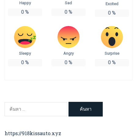
Happy
Sad
Excited
0
%
0
%
0
%
Sleepy
Angry
Surprise
0
%
0
%
0
%
ค้นหา
สำหรับ:
https://918kissauto.xyz