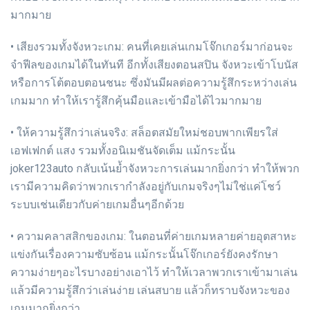
มากมาย
• เสียงรวมทั้งจังหวะเกม: คนที่เคยเล่นเกมโจ๊กเกอร์มาก่อนจะ
จำฟีลของเกมได้ในทันที อีกทั้งเสียงตอนสปิน จังหวะเข้าโบนัส
หรือการโต้ตอบตอนชนะ ซึ่งมันมีผลต่อความรู้สึกระหว่างเล่น
เกมมาก ทำให้เรารู้สึกคุ้นมือและเข้ามือได้ไวมากมาย
• ให้ความรู้สึกว่าเล่นจริง: สล็อตสมัยใหม่ชอบพากเพียรใส่
เอฟเฟกต์ แสง รวมทั้งอนิเมชันจัดเต็ม แม้กระนั้น
joker123auto กลับเน้นย้ำจังหวะการเล่นมากยิ่งกว่า ทำให้พวก
เรามีความคิดว่าพวกเรากำลังอยู่กับเกมจริงๆไม่ใช่แค่โชว์
ระบบเช่นเดียวกับค่ายเกมอื่นๆอีกด้วย
• ความคลาสสิกของเกม: ในตอนที่ค่ายเกมหลายค่ายอุตสาหะ
แข่งกันเรื่องความซับซ้อน แม้กระนั้นโจ๊กเกอร์ยังคงรักษา
ความง่ายๆอะไรบางอย่างเอาไว้ ทำให้เวลาพวกเราเข้ามาเล่น
แล้วมีความรู้สึกว่าเล่นง่าย เล่นสบาย แล้วก็ทราบจังหวะของ
เกมมากยิ่งกว่า