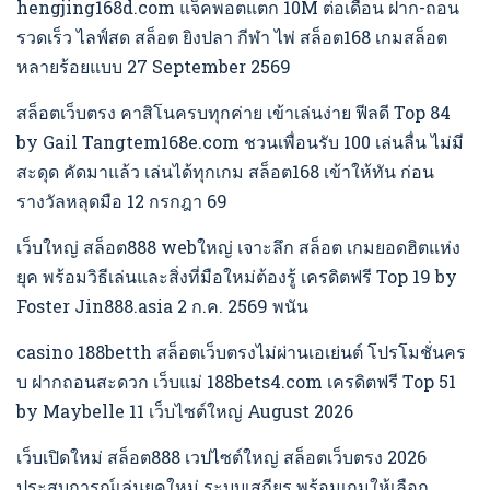
hengjing168d.com แจ็คพอตแตก 10M ต่อเดือน ฝาก-ถอน
รวดเร็ว ไลฟ์สด สล็อต ยิงปลา กีฬา ไพ่ สล็อต168 เกมสล็อต
หลายร้อยแบบ 27 September 2569
สล็อตเว็บตรง คาสิโนครบทุกค่าย เข้าเล่นง่าย ฟีลดี Top 84
by Gail Tangtem168e.com ชวนเพื่อนรับ 100 เล่นลื่น ไม่มี
สะดุด คัดมาแล้ว เล่นได้ทุกเกม สล็อต168 เข้าให้ทัน ก่อน
รางวัลหลุดมือ 12 กรกฎา 69
เว็บใหญ่ สล็อต888 webใหญ่ เจาะลึก สล็อต เกมยอดฮิตแห่ง
ยุค พร้อมวิธีเล่นและสิ่งที่มือใหม่ต้องรู้ เครดิตฟรี Top 19 by
Foster Jin888.asia 2 ก.ค. 2569 พนัน
casino 188betth สล็อตเว็บตรงไม่ผ่านเอเย่นต์ โปรโมชั่นคร
บ ฝากถอนสะดวก เว็บแม่ 188bets4.com เครดิตฟรี Top 51
by Maybelle 11 เว็บไซต์ใหญ่ August 2026
เว็บเปิดใหม่ สล็อต888 เวปไซต์ใหญ่ สล็อตเว็บตรง 2026
ประสบการณ์เล่นยุคใหม่ ระบบเสถียร พร้อมเกมให้เลือก