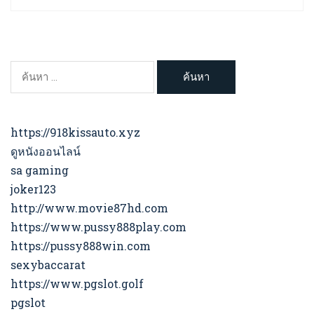
ค้นหา
สำหรับ:
https://918kissauto.xyz
ดูหนังออนไลน์
sa gaming
joker123
http://www.movie87hd.com
https://www.pussy888play.com
https://pussy888win.com
sexybaccarat
https://www.pgslot.golf
pgslot