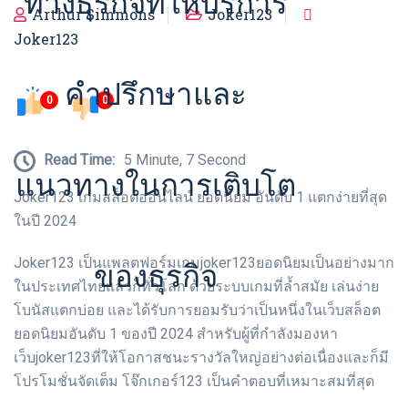
ทางธุรกิจที่ให้บริการ
Arthur Simmons
Joker123
Joker123
คำปรึกษาและ
0
0
Read Time:
5 Minute, 7 Second
แนวทางในการเติบโต
Joker123 เกมสล็อตออนไลน์ ยอดนิยม อันดับ 1 แตกง่ายที่สุด
ในปี 2024
Joker123 เป็นแพลตฟอร์มเกมjoker123ยอดนิยมเป็นอย่างมาก
ของธุรกิจ
ในประเทศไทยแล้วก็ทั่วโลก ด้วยระบบเกมที่ล้ำสมัย เล่นง่าย
โบนัสแตกบ่อย และได้รับการยอมรับว่าเป็นหนึ่งในเว็บสล็อต
ยอดนิยมอันดับ 1 ของปี 2024 สำหรับผู้ที่กำลังมองหา
เว็บjoker123ที่ให้โอกาสชนะรางวัลใหญ่อย่างต่อเนื่องและก็มี
โปรโมชั่นจัดเต็ม โจ๊กเกอร์123 เป็นคำตอบที่เหมาะสมที่สุด