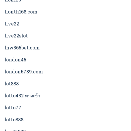
lionth168.com
live22
live22slot
lnw365bet.com
london45
london6789.com
lot888
lotto432 ทางเข้า
lotto77
lotto888