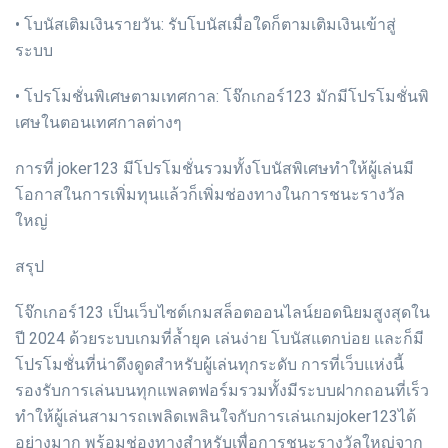
• โบนัสเติมเงินรายวัน: รับโบนัสเมื่อใดก็ตามเติมเงินเข้าสู่
ระบบ
• โปรโมชั่นพิเศษตามเทศกาล: โจ๊กเกอร์123 มักมีโปรโมชั่นพิ
เศษในตอนเทศกาลต่างๆ
การที่ joker123 มีโปรโมชั่นรวมทั้งโบนัสพิเศษทำให้ผู้เล่นมี
โอกาสในการเพิ่มทุนแล้วก็เพิ่มช่องทางในการชนะรางวัล
ใหญ่
สรุป
โจ๊กเกอร์123 เป็นเว็บไซต์เกมสล็อตออนไลน์ยอดนิยมสูงสุดใน
ปี 2024 ด้วยระบบเกมที่ล้ำยุค เล่นง่าย โบนัสแตกบ่อย และก็มี
โปรโมชั่นที่น่าดึงดูดสำหรับผู้เล่นทุกระดับ การที่เว็บแห่งนี้
รองรับการเล่นบนทุกแพลตฟอร์มรวมทั้งมีระบบฝากถอนที่เร็ว
ทำให้ผู้เล่นสามารถเพลิดเพลินใจกับการเล่นเกมjoker123ได้
อย่างมาก พร้อมช่องทางสำหรับเพื่อการชนะรางวัลใหญ่จาก