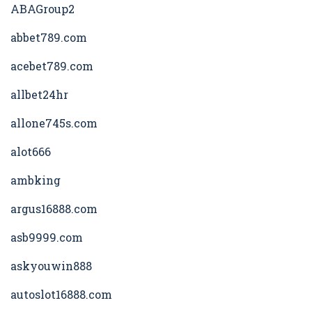
ABAGroup2
abbet789.com
acebet789.com
allbet24hr
allone745s.com
alot666
ambking
argus16888.com
asb9999.com
askyouwin888
autoslot16888.com