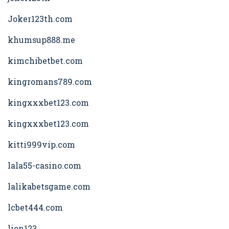
Joker123th.com
khumsup888.me
kimchibetbet.com
kingromans789.com
kingxxxbet123.com
kingxxxbet123.com
kitti999vip.com
lala55-casino.com
lalikabetsgame.com
lcbet444.com
lion123