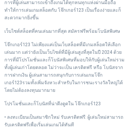
การที่ผู้เล่นสามารถเข้าถึงเกมได้ทุกหนทุกแห่งผ่านมือถือ
ทำให้การเล่นเกมสล็อตกับ โจ๊กเกอร์123 เป็นเรื่องง่ายและก็
สะดวกมากยิ่งขึ้น
เว็บไซต์สล็อตที่คนเล่นมากที่สุด สมัครฟรีพร้อมโบนัสพิเศษ
โจ๊กเกอร์123 ไม่เพียงแค่เป็นเว็บสล็อตที่มีเกมสล็อตให้เลือก
เล่นมาก แต่ว่ายังเป็นเว็บไซต์ที่มีผู้เล่นสูงที่สุดในปี 2024 ด้วย
การที่มีโปรโมชั่นและก็โบนัสพิเศษที่มอบให้กับผู้เล่นใหม่รวม
ทั้งผู้เล่นเก่าโดยตลอด ไม่ว่าจะเป็น เครดิตฟรี หรือ โบนัสจาก
การฝากเงิน ผู้เล่นสามารถสนุกกับการเล่นเกมโจ๊ก
เกอร์123รวมทั้งเพิ่มจังหวะสำหรับในการชนะรางวัลใหญ่ได้
โดยไม่ต้องลงทุนมากมาย
โปรโมชั่นและก็โบนัสที่น่าดึงดูดใน โจ๊กเกอร์123
• ลงทะเบียนเป็นสมาชิกใหม่ รับเครดิตฟรี: ผู้เล่นใหม่สามารถ
รับเครดิตฟรีเพื่อเริ่มเล่นเกมได้ทันที