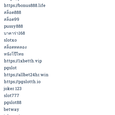
https://bonus888.life
สล็อต888
สล็อต99
pussy888
บาคาร่า168
slotxo
สล็อตทดลอง
หนังโป๊ไทย
https://1xbetth.vip
pgslot
https://allbet24hr.win
https://pgslotth.io
joker 123
slot777
pgslot88
betway