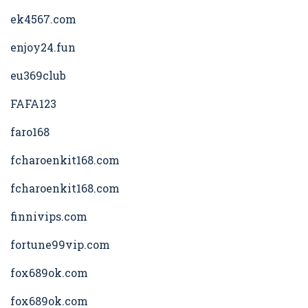
ek4567.com
enjoy24.fun
eu369club
FAFA123
faro168
fcharoenkit168.com
fcharoenkit168.com
finnivips.com
fortune99vip.com
fox689ok.com
fox689ok.com