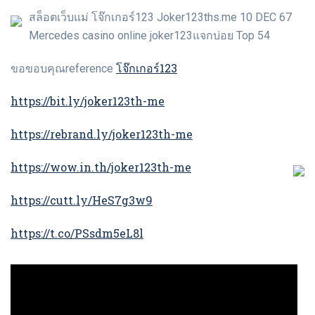
สล็อตเว็บแม่ โจ๊กเกอร์123 Joker123ths.me 10 DEC 67
Mercedes casino online joker123แจกบ่อย Top 54
โจ๊กเกอร์123
ขอขอบคุณreference
https://bit.ly/joker123th-me
https://rebrand.ly/joker123th-me
https://wow.in.th/joker123th-me
https://cutt.ly/HeS7g3w9
https://t.co/PSsdm5eL8l