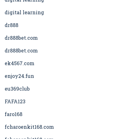
digital learning
dr888
dr888bet.com
dr888bet.com
ek4567.com
enjoy24.fun
eu369club
FAFA123
faro168
fcharoenkit168.com