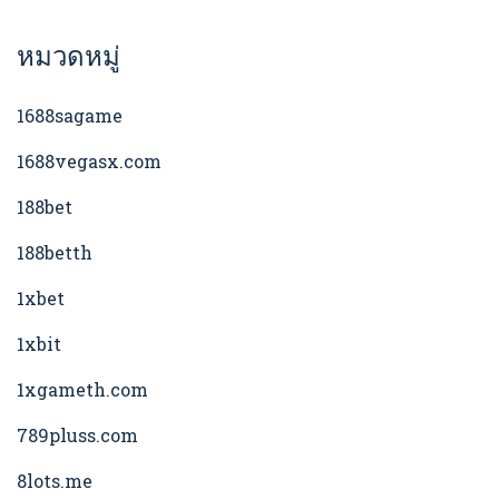
หมวดหมู่
1688sagame
1688vegasx.com
188bet
188betth
1xbet
1xbit
1xgameth.com
789pluss.com
8lots.me