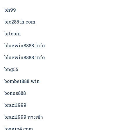
bh99
bio285th.com
bitcoin
bluewin8888.info
bluewin8888.info
bng55
bombet888.win
bonus888
brazil999
brazil999 ทางเข้า
bwvip4.com