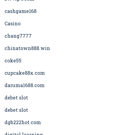
cashgame168
Casino
chang7777
chinatown888.win
coke55
cupcake88x.com
daruma1688.com
debet slot
debet slot
dgb222hot.com
digital learning