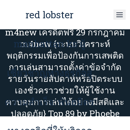
Skip
to
red lobster
content
m4new เครดิตฟรี 29 กรกฎาคม
manhattan ks ผู้
m4new {ระบบวิเคราะห์
พฤติกรรมเพื่อป้องกันการเสพติด
การเล่นสามารถตั้งค่าข้อจำกัด
เชี่ยวชาญทางธุรกิจสู่
รายวันรายสัปดาห์หรือปิดระบบ
เองชั่วคราวช่วยให้ผู้ใช้งาน
ความสำเร็จ: พันธมิตร
ควบคุมการเล่นได้อย่างมีสติและ
ปลอดภัย} Top 89 by Phoebe