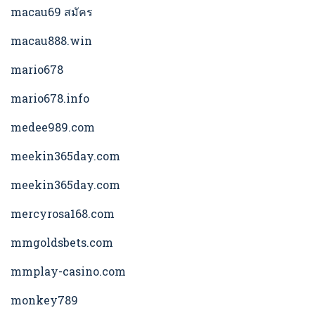
macau69 สมัคร
macau888.win
mario678
mario678.info
medee989.com
meekin365day.com
meekin365day.com
mercyrosa168.com
mmgoldsbets.com
mmplay-casino.com
monkey789