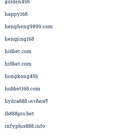
golden456
happy168
hengheng9899.com
hengjing168
hi6bet.com
hi6bet.com
hongkong456
hubbet168.com
hydra888 เครดิตฟรี
ib888pro.bet
infyplus888.info