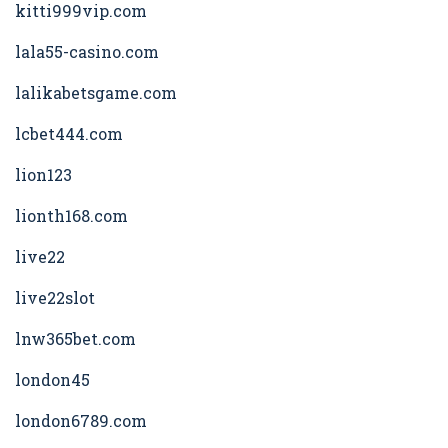
kitti999vip.com
lala55-casino.com
lalikabetsgame.com
lcbet444.com
lion123
lionth168.com
live22
live22slot
lnw365bet.com
london45
london6789.com