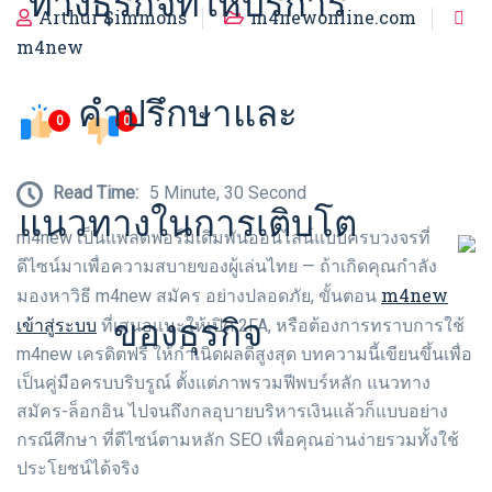
ทางธุรกิจที่ให้บริการ
Arthur Simmons
m4newonline.com
m4new
คำปรึกษาและ
0
0
Read Time:
5 Minute, 30 Second
แนวทางในการเติบโต
m4new เป็นแพลตฟอร์มเดิมพันออนไลน์แบบครบวงจรที่
ดีไซน์มาเพื่อความสบายของผู้เล่นไทย — ถ้าเกิดคุณกำลัง
m4new
มองหาวิธี m4new สมัคร อย่างปลอดภัย, ขั้นตอน
ของธุรกิจ
เข้าสู่ระบบ
ที่เสนอแนะให้เปิด 2FA, หรือต้องการทราบการใช้
m4new เครดิตฟรี ให้กำเนิดผลดีสูงสุด บทความนี้เขียนขึ้นเพื่อ
เป็นคู่มือครบบริบรูณ์ ตั้งแต่ภาพรวมฟีพบร์หลัก แนวทาง
สมัคร-ล็อกอิน ไปจนถึงกลอุบายบริหารเงินแล้วก็แบบอย่าง
กรณีศึกษา ที่ดีไซน์ตามหลัก SEO เพื่อคุณอ่านง่ายรวมทั้งใช้
ประโยชน์ได้จริง