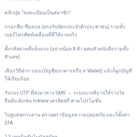
คลิกปุ่ม “ลงทะเบียนเป็นสมาชิก”
กรอกชื่อ-ชื่อสกุล (ตรงกับบัตรประจำตัวประชาชน) รวมทั้ง
เบอร์โทรศัพท์เคลื่อนที่ที่ใช้งานจริง
ตั้งรหัสผ่านที่แข็งแรง (อย่างน้อย 8 ตัว ผสมตัวหนังสือรวมทั้ง
ตัวเลข)
เลือกวิธีฝาก-ถอน (บัญชีธนาคารหรือ e-Wallet) แล้วก็ผูกบัญชี
ให้เรียบร้อย
รับรอง OTP ที่ส่งมาทาง SMS → ระบบบางทีอาจให้รางวัล
ยืนยัน ดังเช่น m4new เครดิตฟรี ตามโปรโมชั่น
ไปสู่แดชกระดาน ตรวจตราข้อมูลความปลอดภัย และก็ตั้งค่า
2FA
1.3 เทคนิครับโบนัสสมัคร