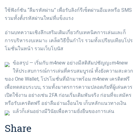
ใช้ฟังก์ชัน “ลืมรหัสผ่าน” เพื่อรับลิงก์รีเซ็ตผ่านอีเมลหรือ SMS
รวมทั้งตั้งรหัสผ่านใหม่ที่แข็งแรง
อ่านบทความเชิงลึกเสริมเติมเกี่ยวกับเทคนิคการเล่นและก็
การบริหารงบเหมาะ เคล็ดวิธีปั้นกำไร รวมทั้งเปรียบเทียบโปร
โมชั่นในหน้า รวมเว็บโบนัส
ข้อสรุป — เริ่มกับ m4new อย่างมีสติสัมปชัญญะm4new
ให้ประสบการณ์การเล่นที่ครบสมบูรณ์ ทั้งยังความสะดวก
ของ One Wallet, โปรโมชั่นที่มักมาพร้อม m4new เครดิตฟรี
เพื่อทดสอบระบบ, รวมทั้งมาตรการความปลอดภัยที่ผู้เล่นควร
เปิดใช้งาน อย่างเช่น 2FA ก่อนเริ่มเดิมพันจริง ก่อนที่จะสมัคร
หรือรับเครดิตฟรี อย่าลืมอ่านเงื่อนไข เก็บหลักแนวทางเงิน
แล้วก็เล่นอย่างมีวินัยเพื่อความยั่งยืนของการเล่น
Share