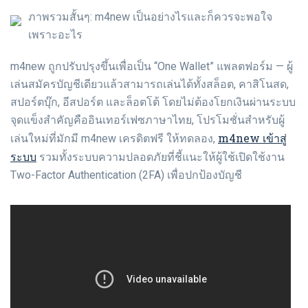
ภาพรวมสั้นๆ: m4new เป็นอย่างไรและก็ควรจะพอใจ
เพราะอะไร
m4new ถูกปรับปรุงขึ้นเพื่อเป็น “One Wallet” แพลตฟอร์ม — ผู้
เล่นสมัครบัญชีเดียวแล้วสามารถเล่นได้ทั้งสล็อต, คาสิโนสด,
สปอร์ตบุ๊ก, อีสปอร์ต และล็อตโต้ โดยไม่ต้องโยกเงินผ่านระบบ
จุดแข็งสำคัญคืออินเทอร์เฟซภาษาไทย, โปรโมชั่นสำหรับผู้
m4new เข้าสู่
เล่นใหม่ที่มักมี m4new เครดิตฟรี ให้ทดลอง,
ระบบ
รวมทั้งระบบความปลอดภัยที่ชี้แนะให้ผู้ใช้เปิดใช้งาน
Two-Factor Authentication (2FA) เพื่อปกป้องบัญชี