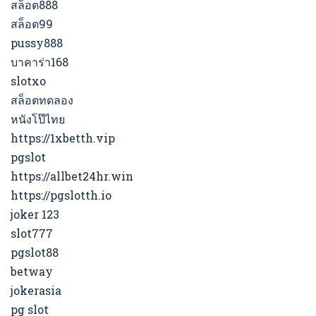
สล็อต888
สล็อต99
pussy888
บาคาร่า168
slotxo
สล็อตทดลอง
หนังโป๊ไทย
https://1xbetth.vip
pgslot
https://allbet24hr.win
https://pgslotth.io
joker 123
slot777
pgslot88
betway
jokerasia
pg slot