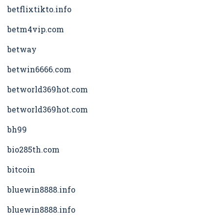
betflixtikto.info
betm4vip.com
betway
betwin6666.com
betworld369hot.com
betworld369hot.com
bh99
bio285th.com
bitcoin
bluewin8888.info
bluewin8888.info