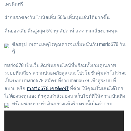
เครดิตฟรี
ฝากแรกของวัน โบนัสเพิ่ม 50% เพิ่มทุนเล่นได้มากขึ้น
คืนยอดเสีย คืนสูงสุด 5% ทุกสัปดาห์ ลดความเสี่ยงขาดทุน
ข้อสรุป: เพราะเหตุไรคุณควรจะเริ่มพนันกับ mario678 วัน
นี้
mario678 เป็นเว็บเดิมพันออนไลน์ที่พร้อมทั้งเกมคุณภาพ
ระบบที่เสถียร ความปลอดภัยสูง และโปรโมชั่นคุ้มค่า ไม่ว่าจะ
เป็นระบบ mario678 สมัคร ที่ง่าย mario678 เข้าสู่ระบบ ที่
mario678 เครดิตฟรี
สบาย หรือ
ที่ช่วยให้คุณเริ่มเล่นได้โดย
ไม่ต้องลงทุนเอง ถ้าคุณกำลังมองหาเว็บไซต์ที่ให้ความบันเทิง
พร้อมช่องทางทำเงินอย่างแท้จริง ตรงนี้เป็นคำตอบ