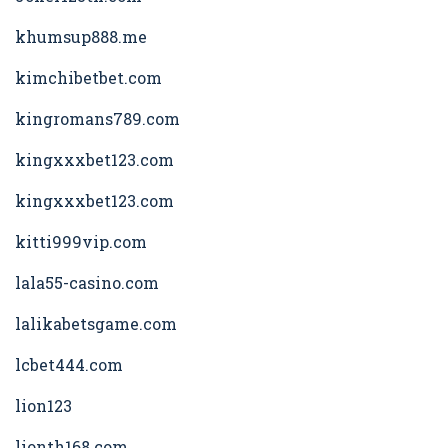
khumsup888.me
kimchibetbet.com
kingromans789.com
kingxxxbet123.com
kingxxxbet123.com
kitti999vip.com
lala55-casino.com
lalikabetsgame.com
lcbet444.com
lion123
lionth168.com