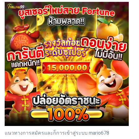
แนวทางการสมัครและก็การเข้าสู่ระบบ mario678