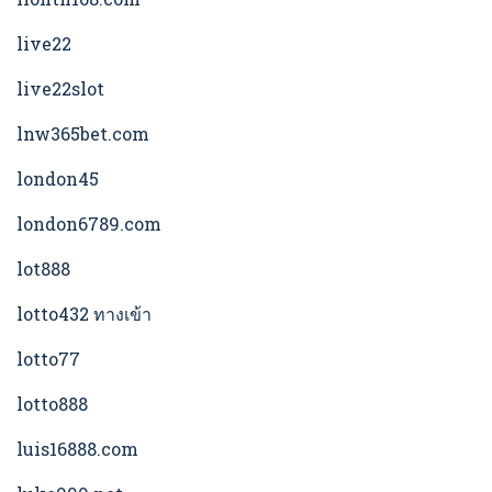
live22
live22slot
lnw365bet.com
london45
london6789.com
lot888
lotto432 ทางเข้า
lotto77
lotto888
luis16888.com