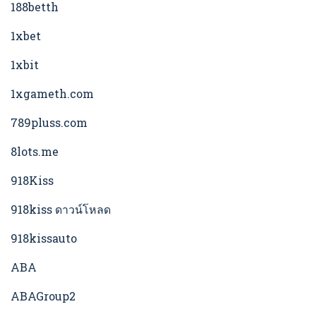
188betth
1xbet
1xbit
1xgameth.com
789pluss.com
8lots.me
918Kiss
918kiss ดาวน์โหลด
918kissauto
ABA
ABAGroup2