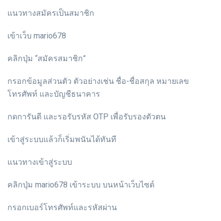
แนวทางสมัครเป็นสมาชิก
เข้าเว็บ mario678
คลิกปุ่ม “สมัครสมาชิก”
กรอกข้อมูลส่วนตัว ตัวอย่างเช่น ชื่อ-ชื่อสกุล หมายเลข
โทรศัพท์ และบัญชีธนาคาร
กดการันตี และรอรับรหัส OTP เพื่อรับรองตัวตน
เข้าสู่ระบบแล้วก็เริ่มพนันได้ทันที
แนวทางเข้าสู่ระบบ
คลิกปุ่ม mario678 เข้าระบบ บนหน้าเว็บไซต์
กรอกเบอร์โทรศัพท์และรหัสผ่าน