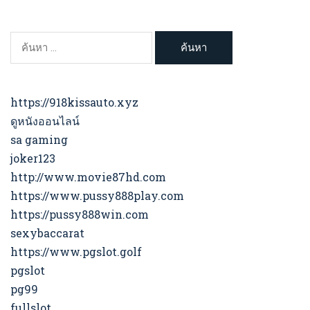
ค้นหา
สำหรับ:
https://918kissauto.xyz
ดูหนังออนไลน์
sa gaming
joker123
http://www.movie87hd.com
https://www.pussy888play.com
https://pussy888win.com
sexybaccarat
https://www.pgslot.golf
pgslot
pg99
fullslot