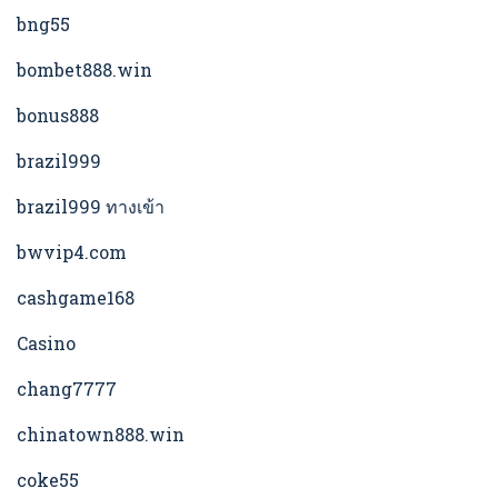
bng55
bombet888.win
bonus888
brazil999
brazil999 ทางเข้า
bwvip4.com
cashgame168
Casino
chang7777
chinatown888.win
coke55