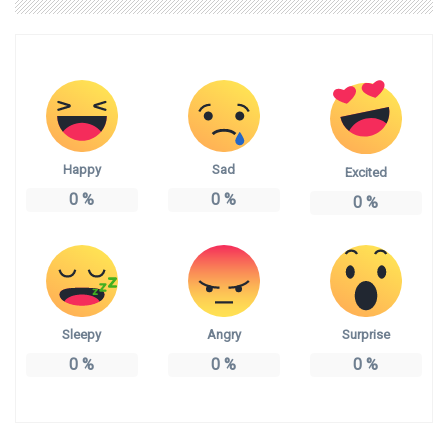
Happy
Sad
Excited
0
%
0
%
0
%
Sleepy
Angry
Surprise
0
%
0
%
0
%