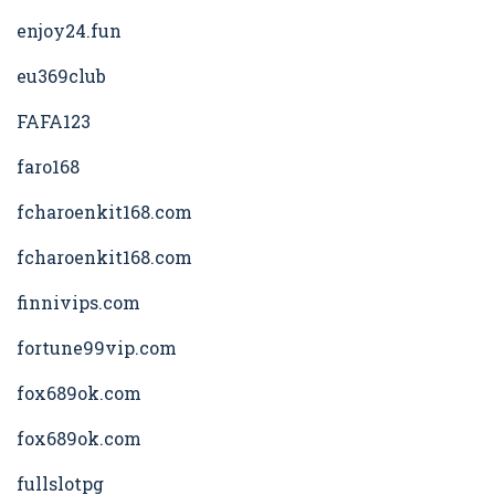
enjoy24.fun
eu369club
FAFA123
faro168
fcharoenkit168.com
fcharoenkit168.com
finnivips.com
fortune99vip.com
fox689ok.com
fox689ok.com
fullslotpg