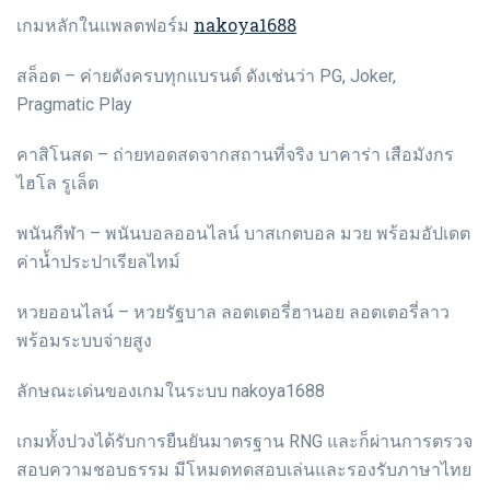
nakoya1688
เกมหลักในแพลตฟอร์ม
สล็อต – ค่ายดังครบทุกแบรนด์ ดังเช่นว่า PG, Joker,
Pragmatic Play
คาสิโนสด – ถ่ายทอดสดจากสถานที่จริง บาคาร่า เสือมังกร
ไฮโล รูเล็ต
พนันกีฬา – พนันบอลออนไลน์ บาสเกตบอล มวย พร้อมอัปเดต
ค่าน้ำประปาเรียลไทม์
หวยออนไลน์ – หวยรัฐบาล ลอตเตอรี่ฮานอย ลอตเตอรี่ลาว
พร้อมระบบจ่ายสูง
ลักษณะเด่นของเกมในระบบ nakoya1688
เกมทั้งปวงได้รับการยืนยันมาตรฐาน RNG และก็ผ่านการตรวจ
สอบความชอบธรรม มีโหมดทดสอบเล่นและรองรับภาษาไทย