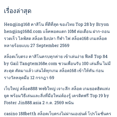
เรื่องล่าสุด
Hengjing168 คาสิโน ที่ดีที่สุด ของไทย Top 28 by Bryon
hengjing168d.com แจ็คพอตแตก 10M ต่อเดือน ฝาก-ถอน
รวดเร็ว ไลฟ์สด สล็อต ยิงปลา กีฬา ไพ่ สล็อต168 เกมสล็อต
หลายร้อยแบบ 27 September 2569
สล็อตเว็บตรง คาสิโนครบทุกค่าย เข้าเล่นง่าย ฟีลดี Top 84
by Gail Tangtem168e.com ชวนเพื่อนรับ 100 เล่นลื่น ไม่มี
สะดุด คัดมาแล้ว เล่นได้ทุกเกม สล็อต168 เข้าให้ทัน ก่อน
รางวัลหลุดมือ 12 กรกฎา 69
เว็บใหญ่ สล็อต888 webใหญ่ เจาะลึก สล็อต เกมยอดฮิตแห่ง
ยุค พร้อมวิธีเล่นและสิ่งที่มือใหม่ต้องรู้ เครดิตฟรี Top 19 by
Foster Jin888.asia 2 ก.ค. 2569 พนัน
casino 188betth สล็อตเว็บตรงไม่ผ่านเอเย่นต์ โปรโมชั่นคร