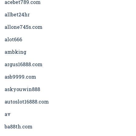
acebet789.com
allbet24hr
allone745s.com
alot666
ambking
argus16888.com
asb9999.com
askyouwin888
autoslot16888.com
av
ba88th.com