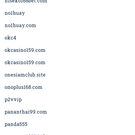
niseko168bet.com
no1huay
no1huay.com
okc4
okcasino159.com
okcasino159.com
onesiamclub.site
onoplus168.com
p2vvip
pananthai99.com
panda555