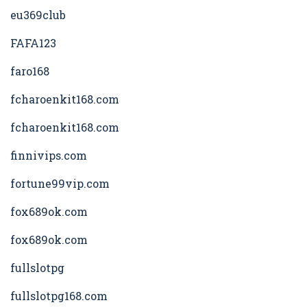
eu369club
FAFA123
faro168
fcharoenkit168.com
fcharoenkit168.com
finnivips.com
fortune99vip.com
fox689ok.com
fox689ok.com
fullslotpg
fullslotpg168.com