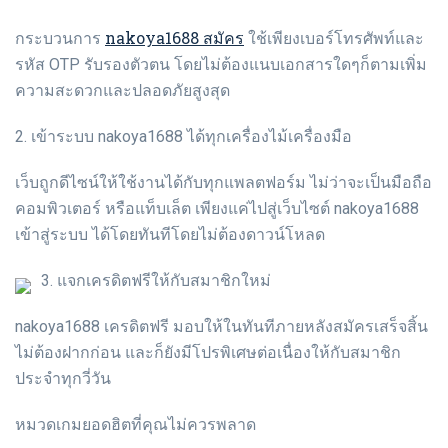
nakoya1688 สมัคร
กระบวนการ
ใช้เพียงเบอร์โทรศัพท์และ
รหัส OTP รับรองตัวตน โดยไม่ต้องแนบเอกสารใดๆก็ตามเพิ่ม
ความสะดวกและปลอดภัยสูงสุด
2. เข้าระบบ nakoya1688 ได้ทุกเครื่องไม้เครื่องมือ
เว็บถูกดีไซน์ให้ใช้งานได้กับทุกแพลตฟอร์ม ไม่ว่าจะเป็นมือถือ
คอมพิวเตอร์ หรือแท็บเล็ต เพียงแค่ไปสู่เว็บไซต์ nakoya1688
เข้าสู่ระบบ ได้โดยทันทีโดยไม่ต้องดาวน์โหลด
3. แจกเครดิตฟรีให้กับสมาชิกใหม่
nakoya1688 เครดิตฟรี มอบให้ในทันทีภายหลังสมัครเสร็จสิ้น
ไม่ต้องฝากก่อน และก็ยังมีโปรพิเศษต่อเนื่องให้กับสมาชิก
ประจำทุกวี่วัน
หมวดเกมยอดฮิตที่คุณไม่ควรพลาด