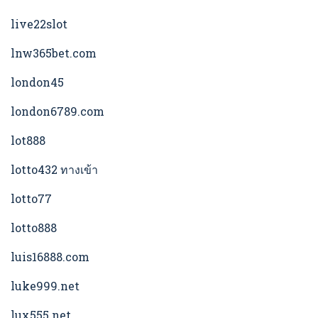
live22slot
lnw365bet.com
london45
london6789.com
lot888
lotto432 ทางเข้า
lotto77
lotto888
luis16888.com
luke999.net
lux555.net