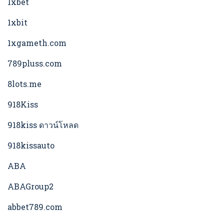
1xbet
1xbit
1xgameth.com
789pluss.com
8lots.me
918Kiss
918kiss ดาวน์โหลด
918kissauto
ABA
ABAGroup2
abbet789.com