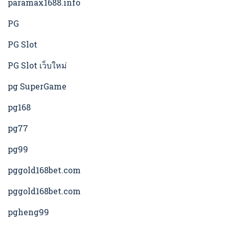
paramax1688.info
PG
PG Slot
PG Slot เว็บใหม่
pg SuperGame
pg168
pg77
pg99
pggold168bet.com
pggold168bet.com
pgheng99