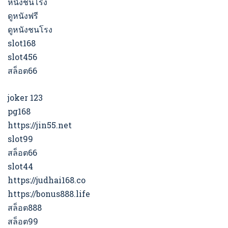
หนังชนโรง
ดูหนังฟรี
ดูหนังชนโรง
slot168
slot456
สล็อต66
joker 123
pg168
https://jin55.net
slot99
สล็อต66
slot44
https://judhai168.co
https://bonus888.life
สล็อต888
สล็อต99