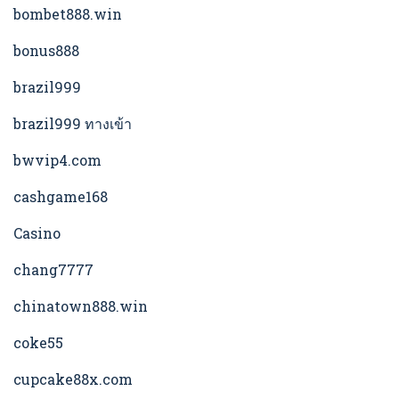
bombet888.win
bonus888
brazil999
brazil999 ทางเข้า
bwvip4.com
cashgame168
Casino
chang7777
chinatown888.win
coke55
cupcake88x.com