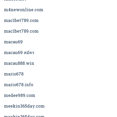
m4newonline.com
mac1bet789.com
mac1bet789.com
macau69
macau69 สมัคร
macau888.win
mario678
mario678.info
medee989.com
meekin365day.com
meekin365day.com