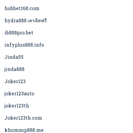
hubbet168.com
hydra888 เครดิตฟรี
ib888pro.bet
infyplus888.info
Jinda55
jinda888
Joker123
joker123auto
joker123th
Joker123th.com
khumsup888.me