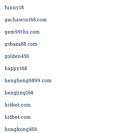
funny18
gachawin168.com
gem99ths.com
gobaza88.com
golden456
happy168
hengheng9899.com
hengjing168
hi6bet.com
hi6bet.com
hongkong456