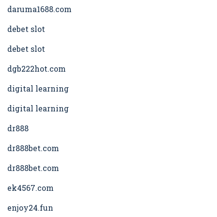
daruma1688.com
debet slot
debet slot
dgb222hot.com
digital learning
digital learning
dr888
dr888bet.com
dr888bet.com
ek4567.com
enjoy24.fun