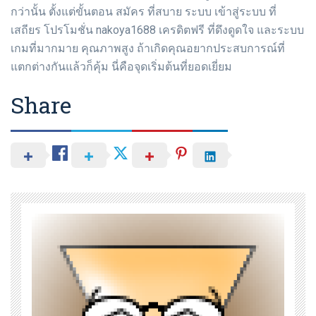
กว่านั้น ตั้งแต่ขั้นตอน สมัคร ที่สบาย ระบบ เข้าสู่ระบบ ที่
เสถียร โปรโมชั่น nakoya1688 เครดิตฟรี ที่ดึงดูดใจ และระบบ
เกมที่มากมาย คุณภาพสูง ถ้าเกิดคุณอยากประสบการณ์ที่
แตกต่างกันแล้วก็คุ้ม นี่คือจุดเริ่มต้นที่ยอดเยี่ยม
Share