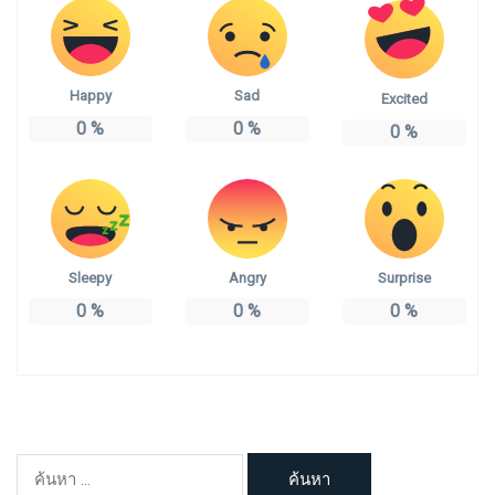
Happy
Sad
Excited
0
%
0
%
0
%
Sleepy
Angry
Surprise
0
%
0
%
0
%
ค้นหา