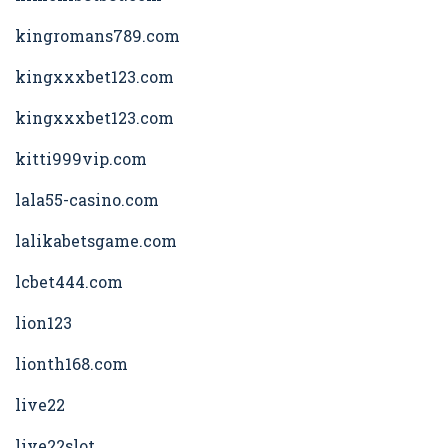
kingromans789.com
kingxxxbet123.com
kingxxxbet123.com
kitti999vip.com
lala55-casino.com
lalikabetsgame.com
lcbet444.com
lion123
lionth168.com
live22
live22slot