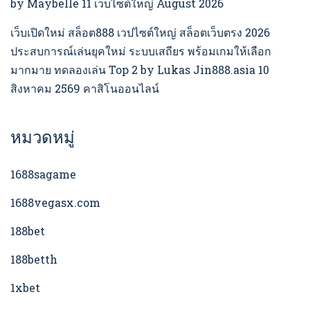
by Maybelle 11 เว็บไซต์ใหญ่ August 2026
เว็บเปิดใหม่ สล็อต888 เวปไซต์ใหญ่ สล็อตเว็บตรง 2026
ประสบการณ์เล่นยุคใหม่ ระบบเสถียร พร้อมเกมให้เลือก
มากมาย ทดลองเล่น Top 2 by Lukas Jin888.asia 10
สิงหาคม 2569 คาสิโนออนไลน์
หมวดหมู่
1688sagame
1688vegasx.com
188bet
188betth
1xbet