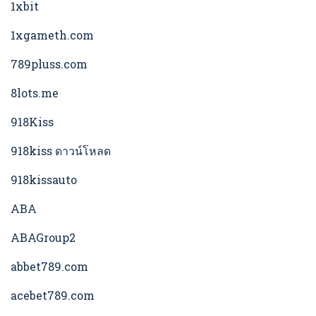
1xbit
1xgameth.com
789pluss.com
8lots.me
918Kiss
918kiss ดาวน์โหลด
918kissauto
ABA
ABAGroup2
abbet789.com
acebet789.com