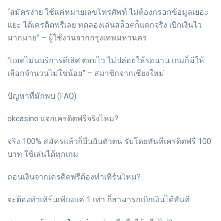
“สมัครง่าย ใช้แค่หมายเลขโทรศัพท์ ไม่ต้องกรอกข้อมูลเยอะ
แยะ ได้เครดิตฟรีเลย ทดลองเล่นสล็อตก็แตกจริง เบิกเงินไว
มากมาย” – ผู้ใช้งานจากกรุงเทพมหานคร
“แอดไม่นบริการดีเลิศ ตอบไว ไม่ปล่อยให้รอนาน เกมก็มีให้
เลือกจำนวนไม่ใช่น้อย” – สมาชิกจากเชียงใหม่
ปัญหาที่มักพบ (FAQ)
okcasino แจกเครดิตฟรีจริงไหม?
จริง 100% สมัครแล้วก็ยืนยันตัวตน รับโดยทันทีเครดิตฟรี 100
บาท ใช้เล่นได้ทุกเกม
ถอนเงินจากเครดิตฟรีต้องทำเทิร์นไหม?
จะต้องทำเทิร์นเพียงแค่ 1 เท่า ก็สามารถเบิกเงินได้ทันที