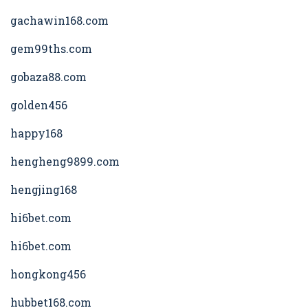
gachawin168.com
gem99ths.com
gobaza88.com
golden456
happy168
hengheng9899.com
hengjing168
hi6bet.com
hi6bet.com
hongkong456
hubbet168.com