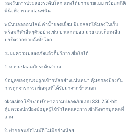
รองรับการประลองระดับโลก แทงได้มากมายแบบ พร้อมสถิติ
พินิจพิจารณาก่อนพนัน
พนันบอลออนไลน์ ค่าน้ำยอดเยี่ยม มีบอลสดให้มองในเว็บ
พร้อมกีฬาอื่นๆตัวอย่างเช่น บาสเกตบอล มวย และก็เกมอีส
ปอร์ตจากค่ายดังทั้งโลก
ระบบความปลอดภัยแล้วก็บริการเชื่อใจได้
1. ความปลอดภัยระดับสากล
ข้อมูลของคุณจะถูกเข้ารหัสอย่างแน่นหนา คุ้มครองป้องกัน
การถูกจารกรรมข้อมูลที่ได้รับมาจากข้างนอก
okcasino ใช้ระบบรักษาความปลอดภัยแบบ SSL 256-bit
คุ้มครองปกป้องข้อมูลผู้ใช้รั่วไหลและการเข้าถึงจากบุคคลที่
สาม
2. ฝากถอนอัตโนมัติ ไม่มีอย่างน้อย