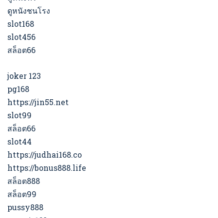
ดูหนังชนโรง
slot168
slot456
สล็อต66
joker 123
pg168
https://jin55.net
slot99
สล็อต66
slot44
https://judhai168.co
https://bonus888.life
สล็อต888
สล็อต99
pussy888