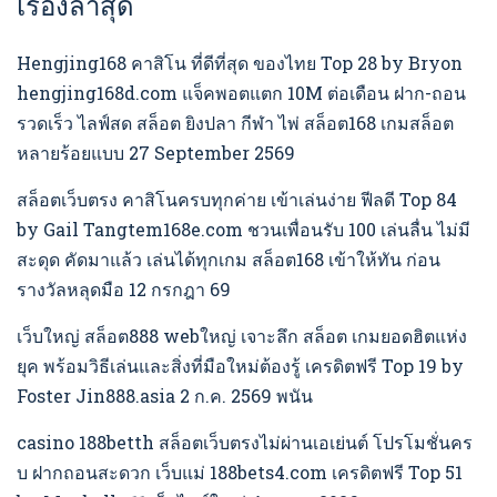
เรื่องล่าสุด
Hengjing168 คาสิโน ที่ดีที่สุด ของไทย Top 28 by Bryon
hengjing168d.com แจ็คพอตแตก 10M ต่อเดือน ฝาก-ถอน
รวดเร็ว ไลฟ์สด สล็อต ยิงปลา กีฬา ไพ่ สล็อต168 เกมสล็อต
หลายร้อยแบบ 27 September 2569
สล็อตเว็บตรง คาสิโนครบทุกค่าย เข้าเล่นง่าย ฟีลดี Top 84
by Gail Tangtem168e.com ชวนเพื่อนรับ 100 เล่นลื่น ไม่มี
สะดุด คัดมาแล้ว เล่นได้ทุกเกม สล็อต168 เข้าให้ทัน ก่อน
รางวัลหลุดมือ 12 กรกฎา 69
เว็บใหญ่ สล็อต888 webใหญ่ เจาะลึก สล็อต เกมยอดฮิตแห่ง
ยุค พร้อมวิธีเล่นและสิ่งที่มือใหม่ต้องรู้ เครดิตฟรี Top 19 by
Foster Jin888.asia 2 ก.ค. 2569 พนัน
casino 188betth สล็อตเว็บตรงไม่ผ่านเอเย่นต์ โปรโมชั่นคร
บ ฝากถอนสะดวก เว็บแม่ 188bets4.com เครดิตฟรี Top 51