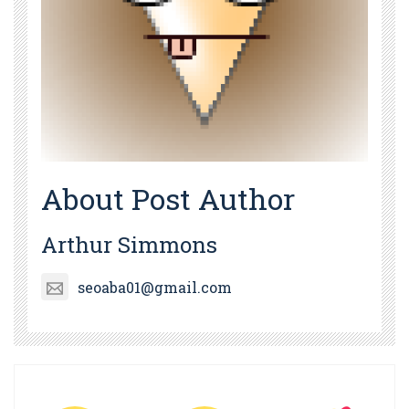
About Post Author
Arthur Simmons
seoaba01@gmail.com