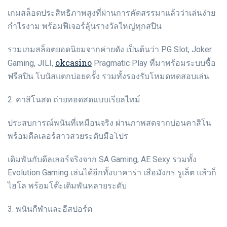
เกมสล็อตประสิทธิภาพสูงที่ผ่านการคัดสรรมาแล้วว่าเล่นง่าย
กำไรงาม พร้อมฟีเจอร์ลุ้นรางวัลใหญ่ทุกสปิน
รวมเกมสล็อตยอดนิยมจากค่ายดัง เป็นต้นว่า PG Slot, Joker
okcasino
Gaming, JILI,
Pragmatic Play ที่มาพร้อมระบบซื้อ
ฟรีสปิน โบนัสแตกบ่อยครั้ง รวมทั้งรองรับโหมดทดสอบเล่น
2. คาสิโนสด ถ่ายทอดสดแบบเรียลไทม์
ประสบการณ์พนันที่เหมือนจริง ผ่านภาพสดจากบ่อนคาสิโน
พร้อมดีลเลอร์สาวสวยระดับมือโปร
เดิมพันกับดีลเลอร์จริงจาก SA Gaming, AE Sexy รวมทั้ง
Evolution Gaming เล่นได้อีกทั้งบาคาร่า เสือมังกร รูเล็ต แล้วก็
ไฮโล พร้อมโต๊ะเดิมพันหลายระดับ
3. พนันกีฬาและอีสปอร์ต