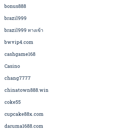
bonus888
brazil999
brazil999 ทางเข้า
bwvip4.com
cashgame168
Casino
chang7777
chinatown888.win
coke55
cupcake88x.com
daruma1688.com