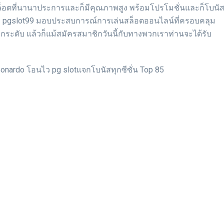
ล็อตที่นานาประการและก็มีคุณภาพสูง พร้อมโปรโมชั่นและก็โบนั
่วโมง pgslot99 มอบประสบการณ์การเล่นสล็อตออนไลน์ที่ครอบคลุม
ทุกระดับ แล้วก็แม้สมัครสมาชิกวันนี้กับทางพวกเราท่านจะได้รับ
onardo โอนไว pg slotแจกโบนัสทุกซีซั่น Top 85