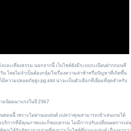
ริงและเที่ยงธรรม นอกจากนี้ เว็บไซต์ยังมีระบบระเบียบฝากถอนที่
โดยไม่จำเป็นต้องกลุ้มใจเรื่องความล่าช้าหรือปัญหาที่เกิดขึ้น
ความปลอดภัยสูง pg slot น่าจะเป็นตัวเลือกที่เยี่ยมที่สุดสำหรับ
ับความนิยมมาแรงในปี 2567
นตอนนี้ เพราะไม่ผ่านเอเย่นต์ แปลว่าคุณสามารถเข้าเล่นเกมได้
บการบริการที่มีคุณภาพและก็ชอบธรรม ไม่มีการปรับเปลี่ยนผลการเล่
คุณได้รับอัตราการจ่ายที่สูงกว่าเว็บไซต์ที่ผ่านเอเย่นต์ เนื่องจากว่