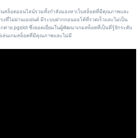
เล่นสล็อตออนไลน์รวมทั้งกำลังมองหาเว็บสล็อตที่มีคุณภาพและ
งที่ไม่ผ่านเอเย่นต์ มีระบบฝากถอนออโต้ที่รวดเร็วและไม่เป็น
ากค่าย pgslot ซึ่งยอดเยี่ยมในผู้พัฒนาเกมสล็อตที่เป็นที่รู้จักระดับ
้เล่นเกมสล็อตที่มีคุณภาพและไม่มี