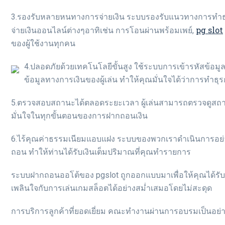
3.รองรับหลายหนทางการจ่ายเงิน ระบบรองรับแนวทางการทำธ
pg slot
จ่ายเงินออนไลน์ต่างๆอาทิเช่น การโอนผ่านพร้อมเพย์,
ของผู้ใช้งานทุกคน
4.ปลอดภัยด้วยเทคโนโลยีขั้นสูง ใช้ระบบการเข้ารหัสข้อมูลท
ข้อมูลทางการเงินของผู้เล่น ทำให้คุณมั่นใจได้ว่าการ
5.ตรวจสอบสถานะได้ตลอดระยะเวลา ผู้เล่นสามารถตรวจดูสถา
มั่นใจในทุกขั้นตอนของการฝากถอนเงิน
6.ไร้คุณค่าธรรมเนียมแอบแฝง ระบบของพวกเราดำเนินการอย่
ถอน ทำให้ท่านได้รับเงินเต็มปริมาณที่คุณทำรายการ
ระบบฝากถอนออโต้ของ pgslot ถูกออกแบบมาเพื่อให้คุณได้รับป
เพลินใจกับการเล่นเกมสล็อตได้อย่างสม่ำเสมอโดยไม่สะดุด
การบริการลูกค้าที่ยอดเยี่ยม คณะทำงานผ่านการอบรมเป็นอย่