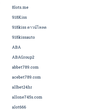
ส
8lots.me
918Kiss
918kiss ดาวน์โหลด
918kissauto
ABA
ABAGroup2
abbet789.com
acebet789.com
allbet24hr
allone745s.com
alot666