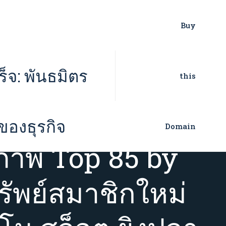
Buy
็จ: พันธมิตร
this
ของธุรกิจ
Domain
ุณภาพ Top 85 by
ัพย์สมาชิกใหม่