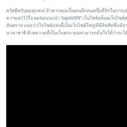
สวัสดีครับผมทุกคน! ถ้าหากคุณเป็นคนอีกคนหนึ่งที่รักในการ
ความน่าไว้ใจ ผมขอแนะนำ “pgslot99” เว็บไซต์สล็อตเว็บไซต์ตร
อันตราย แน่ๆว่าเว็บไซต์แห่งนี้เป็นเว็บไซต์ใหญ่ที่มีลิขสิทธิ์แท้จ
นานาชาติ ด้วยความที่เป็นเว็บตรง คุณสามารถมั่นใจได้ว่าจะได