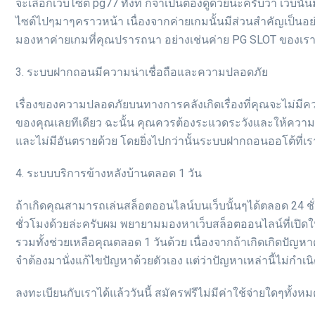
จะเลือกเว็บไซต์ pg77 ทั้งที ก็จำเป็นต้องดูด้วยนะครับว่า เว็บนั้
ไซต์ไปๆมาๆคราวหน้า เนื่องจากค่ายเกมนั้นมีส่วนสำคัญเป็นอย
มองหาค่ายเกมที่คุณปรารถนา อย่างเช่นค่าย PG SLOT ของเรา
3. ระบบฝากถอนมีความน่าเชื่อถือและความปลอดภัย
เรื่องของความปลอดภัยบนทางการคลังเกิดเรื่องที่คุณจะไม่มีควา
ของคุณเลยทีเดียว ฉะนั้น คุณควรต้องระแวดระวังและให้ความใส
และไม่มีอันตรายด้วย โดยยิ่งไปกว่านั้นระบบฝากถอนออโต้ที่เ
4. ระบบบริการข้างหลังบ้านตลอด 1 วัน
ถ้าเกิดคุณสามารถเล่นสล็อตออนไลน์บนเว็บนั้นๆได้ตลอด 24 
ชั่วโมงด้วยล่ะครับผม พยายามมองหาเว็บสล็อตออนไลน์ที่เปิดใ
รวมทั้งช่วยเหลือคุณตลอด 1 วันด้วย เนื่องจากถ้าเกิดเกิดปัญห
จำต้องมานั่งแก้ไขปัญหาด้วยตัวเอง แต่ว่าปัญหาเหล่านี้ไม่กำเ
ลงทะเบียนกับเราได้แล้ววันนี้ สมัครฟรีไม่มีค่าใช้จ่ายใดๆทั้งหม