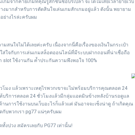
นมีเกมจากค่ายเกมที่คุณรู้สึกชื่นชอบรึเปล่า จะได้ไม่เสียเวลาย้ายเว็บ
่างมากสำหรับการตัดสินใจเล่นเกมสักเกมอยู่แล้ว ดังนั้น พยายาม
อย่างไรล่ะครับผม
มสนใจไม่ได้เลยค่ะครับ เนื่องจากนี่คือเรื่องของเงินในกระเป๋า
่ใจกับการเล่นเกมสล็อตออนไลน์ที่มีระบบฝากถอนที่น่าเชื่อถือ
รา slot ใช้งานกัน ค้ำประกันความพึงพอใจ 100%
ชั่วโมง แล้วเพราะเหตุไรพวกเขาจะไม่พร้อมบริการคุณตลอด 24
ห้บริการตลอด 24 ชั่วโมงแล้วมีกลุ่มแอดมินข้างหลังบ้านรอดูแล
าด้านการใช้งานบนเว็บอะไรก็แล้วแต่ มันอาจจะเซ็งน่าดู ถ้าเกิดคุณ
นิดกับพวกเรา pg77 แน่ๆครับผม
ดทั้งปวง สมัครเลยกับ PG77 เท่านั้น!