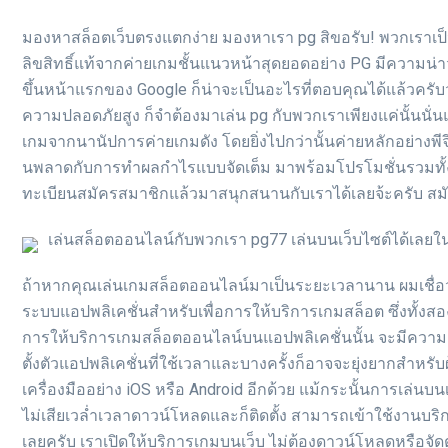
มองหาสล็อตเว็บตรงแตกง่าย มองหาเรา pg สิขอรับ! พวกเราเป็นสล
ลิขสิทธิ์แท้จากค่ายเกมชั้นแนวหน้าสุดยอดอย่าง PG มีความน
ขึ้นหน้าแรกของ Google ก็น่าจะเป็นอะไรที่ตอบคุณได้แล้วครับว่
ความปลอดภัยสูง ก็จำต้องมาเล่น pg กับพวกเราเพียงแค่นั้นนั
เกมจากนานัปการค่ายเกมดัง โดยยิ่งไปกว่านั้นค่ายหลักอย่างพีจี
นพลาดกับการทำผลกำไรแบบจัดเต็ม มาพร้อมโปรโมชั่นรวมทั
ทะเบียนสมัครสมาชิกแล้วมาสนุกสนานกับเราได้เลยจ้ะครับ สม
เล่นสล็อตออนไลน์กับพวกเรา pg77 เล่นบนเว็บไซต์ได้เลยในท
ถ้าหากคุณเล่นเกมสล็อตออนไลน์มาเป็นระยะเวลานาน ผมเชื่อว่
ระบบแอปพลิเคชั่นสำหรับเพื่อการให้บริการเกมสล็อต ซึ่งทั้ง
การให้บริการเกมสล็อตออนไลน์บนแอปพลิเคชั่นนั้น จะมีความเ
ตั้งตัวแอปพลิเคชั่นที่ใช้เวลาและบางครั้งก็อาจจะยุ่งยากสำหรับผ
เครื่องมืออย่าง iOS หรือ Android อีกด้วย แม้กระนั้นการเล่นบ
ไม่เสียเวล่ำเวลาดาวน์โหลดและก็ติดตั้ง สามารถเข้าใช้งานบริก
เลยครับ เราเปิดให้บริการเกมบนเว็บ ไม่ต้องดาวน์โหลดหรือจัดตั้