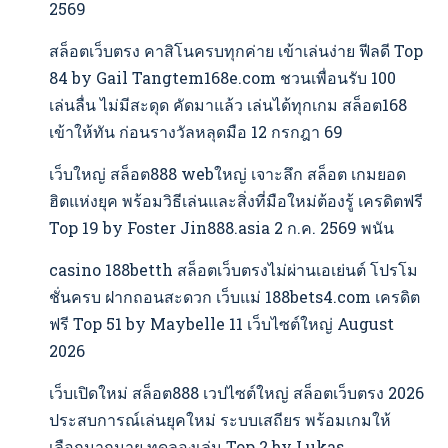
2569
สล็อตเว็บตรง คาสิโนครบทุกค่าย เข้าเล่นง่าย ฟีลดี Top
84 by Gail Tangtem168e.com ชวนเพื่อนรับ 100
เล่นลื่น ไม่มีสะดุด คัดมาแล้ว เล่นได้ทุกเกม สล็อต168
เข้าให้ทัน ก่อนรางวัลหลุดมือ 12 กรกฎา 69
เว็บใหญ่ สล็อต888 webใหญ่ เจาะลึก สล็อต เกมยอด
ฮิตแห่งยุค พร้อมวิธีเล่นและสิ่งที่มือใหม่ต้องรู้ เครดิตฟรี
Top 19 by Foster Jin888.asia 2 ก.ค. 2569 พนัน
casino 188betth สล็อตเว็บตรงไม่ผ่านเอเย่นต์ โปรโม
ชั่นครบ ฝากถอนสะดวก เว็บแม่ 188bets4.com เครดิต
ฟรี Top 51 by Maybelle 11 เว็บไซต์ใหญ่ August
2026
เว็บเปิดใหม่ สล็อต888 เวปไซต์ใหญ่ สล็อตเว็บตรง 2026
ประสบการณ์เล่นยุคใหม่ ระบบเสถียร พร้อมเกมให้
เลือกมากมาย ทดลองเล่น Top 2 by Lukas