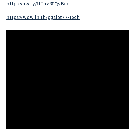
https://ow.ly/UTov50QyBrk
https://wow.in.th/pgslot77-tech