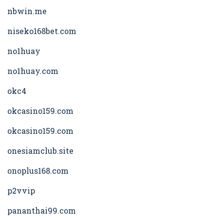
nbwin.me
niseko168bet.com
no1huay
no1huay.com
okc4
okcasino159.com
okcasino159.com
onesiamclub.site
onoplus168.com
p2vvip
pananthai99.com