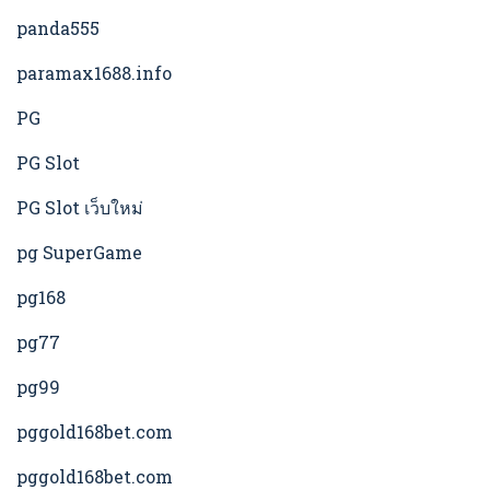
panda555
paramax1688.info
PG
PG Slot
PG Slot เว็บใหม่
pg SuperGame
pg168
pg77
pg99
pggold168bet.com
pggold168bet.com