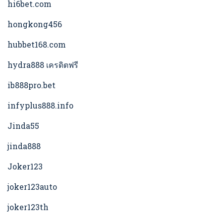
hi6bet.com
hongkong456
hubbet168.com
hydra888 เครดิตฟรี
ib888pro.bet
infyplus888.info
Jinda55
jinda888
Joker123
joker123auto
joker123th