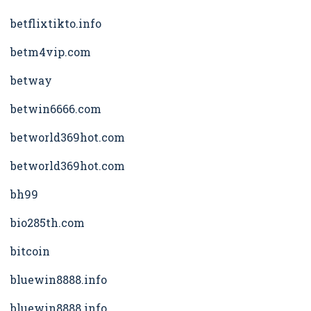
betflixtikto.info
betm4vip.com
betway
betwin6666.com
betworld369hot.com
betworld369hot.com
bh99
bio285th.com
bitcoin
bluewin8888.info
bluewin8888.info