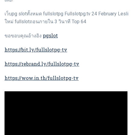
เว็บpg slotทั้งหมด fullslotpg Fullslotpg.tv 24 February Lesli
ใหม่ fullslotถอนภายใน 3 วินาที Top 64
pgslot
ขอขอบคุณอ้างอิง
https://bit.ly/fullslotpg-tv
https://rebrand.ly/fullslotpg-tv
https://wow.in.th/fullslotpg-tv