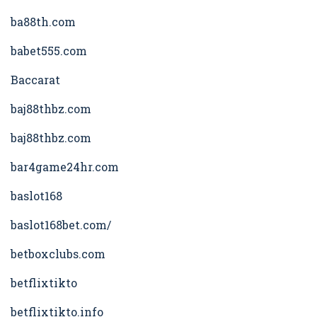
ba88th.com
babet555.com
Baccarat
baj88thbz.com
baj88thbz.com
bar4game24hr.com
baslot168
baslot168bet.com/
betboxclubs.com
betflixtikto
betflixtikto.info