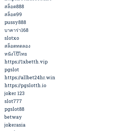
สล็อต888
สล็อต99
pussy888
บาคาร่า168
slotxo
สล็อตทดลอง
หนังโป๊ไทย
https://1xbetth.vip
pgslot
https://allbet24hr.win
https://pgslotth.io
joker 123
slot777
pgslot88
betway
jokerasia