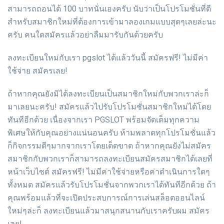
สามารถถอนได้ 100 บาทนั่นเองครับ นับว่าเป็นโปรโมชั่นที่ดี
สำหรับสมาชิกใหม่ที่ต้องการเข้ามาลองเกมแบบสุดๆเลยล่ะนะ
ครับ คนใดสมัครแล้วอย่าลืมมารับกันด้วยครับ
ลงทะเบียนใหม่กับเรา pgslot ได้แล้ววันนี้ สมัครฟรี! ไม่มีค่า
ใช้จ่าย สมัครเลย!
ถ้าหากคุณยังมิได้ลงทะเบียนเป็นสมาชิกใหม่กับพวกเราล่ะก็
มาเลยนะครับ! สมัครแล้วไปรับโปรโมชั่นสมาชิกใหม่ได้โดย
ทันทีอีกด้วย เนื่องจากเรา PGSLOT พร้อมจัดเต็มทุกความ
พิเศษให้กับคุณอย่างแน่นอนครับ ห้ามพลาดทุกโปรโมชั่นแล้ว
ก็กิจกรรมดีๆมากจากเราโดยเด็ดขาด ถ้าหากคุณยังไม่สมัคร
สมาชิกกับพวกเราก็สามารถลงทะเบียนสมัครสมาชิกได้เลยที่
หน้าเว็บไซต์ สมัครฟรี! ไม่มีค่าใช้จ่ายหรือค่าดำเนินการใดๆ
ทั้งหมด สมัครแล้วรับโปรโมชั่นจากพวกเราได้ทันทีอีกด้วย ถ้า
คุณพร้อมแล้วที่จะเปิดประสบการณ์การเล่นสล็อตออนไลน์
ใหม่ๆล่ะก็ ลงทะเบียนแล้วมาสนุกสนานกับเราครับผม สมัคร
เลย!