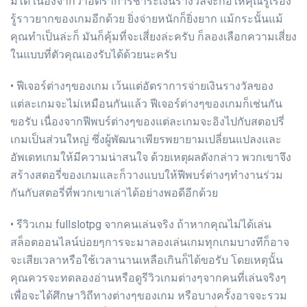
มิได้ เนื่องจากว่าอัตราการชำระเงินรางวัลจะก่อให้คุณรู้เรื่อง
รู้ราวยากของเกมอีกด้วย ยิ่งจ่ายหนักก็ยิ่งยาก แม้กระนั้นแม้
คุณทำเป็นล่ะก็ มันก็คุ้มที่จะเสี่ยงล่ะครับ ก็ลองเลือกความเสี่ยง
ในแบบที่ตัวคุณเองรับได้ด้วยนะครับ
• ฟีเจอร์ต่างๆของเกม เว้นแต่อัตราการจ่ายเงินรางวัลของ
แต่ละเกมจะไม่เหมือนกันแล้ว ฟีเจอร์ต่างๆของเกมก็เช่นกัน
ขอรับ เนื่องจากฟีพบร์ต่างๆของแต่ละเกมจะอิงไปกับสตอปรี่
เกมเป็นส่วนใหญ่ ซึ่งผู้พัฒนาเพียรพยายามเปลี่ยนแปลงและ
อัพเดทเกมให้มีความน่าสนใจ ด้วยเหตุผลดังกล่าว พวกเขาจึง
สร้างสตอรี่ของเกมและก็วางแบบให้ฟีพบร์ต่างๆทำงานร่วม
กันกับสตอรี่ที่พวกเขาเล่าได้อย่างพอดีอีกด้วย
• รีวิวเกม fullslotpg จากคนเล่นจริง ถ้าหากคุณไม่ได้เล่น
สล็อตออนไลน์บ่อยๆการจะมาลองเล่นเกมทุกเกมบางทีก็อาจ
จะเสียเวลาหรือใช้เวลานานเหลือเกินก็ได้ขอรับ โดยเหตุนั้น
คุณควรจะทดลองอ่านหรือดูรีวิวเกมต่างๆจากคนที่เล่นจริงๆ
เพื่อจะได้ศึกษาวิถีทางต่างๆของเกม หรือบางครั้งอาจจะรวม