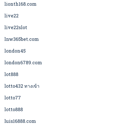
lionth168.com
live22
live22slot
lnw365bet.com
london45
london6789.com
lot888
lotto432 ทางเข้า
lotto77
lotto888
luis16888.com