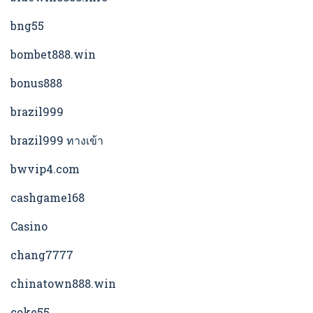
bng55
bombet888.win
bonus888
brazil999
brazil999 ทางเข้า
bwvip4.com
cashgame168
Casino
chang7777
chinatown888.win
coke55