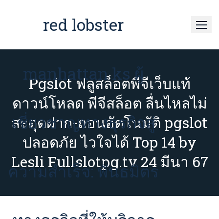
Skip
to
red lobster
content
manhattan ks ผู้
Pgslot ฟลูสล็อตพีจีเว็บแท้
ดาวน์โหลด พีจีสล็อต ลื่นไหลไม่
เชี่ยวชาญทางธุรกิจสู่
สะดุดฝาก-ถอนอัตโนมัติ pgslot
ปลอดภัย ไวใจได้ Top 14 by
Lesli Fullslotpg.tv 24 มีนา 67
ความสำเร็จ: พันธมิตร