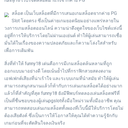
funny18 เว็บไซต์สล็อตมาแรงจากค่าย PG
สล็อต เป็นเว็บสล็อตที่มีการเสนอเกมสล็อตจากค่าย PG
Slot โดยตรง ซึ่งเป็นค่ายเกมยอดนิยมอย่างแพร่หลายใน
วงการเกมสล็อตออนไลน์ ความน่าดึงดูดใจของเว็บไซต์แห่งนี้
อยู่ที่การให้บริการโดยไม่ผ่านเอเย่นต์ ทำให้ผู้เล่นสามารถเชื่อ
มั่นได้ในเรื่องของความปลอดภัยและก็ความโล่งใสสำหรับ
เพื่อการเดิมพัน
สิ่งที่ทำให้ funny18 เด่นคือการมีเกมสล็อตล้นหลามที่ถูก
ออกแบบมาอย่างดี โดยเน้นย้ำไปที่กราฟิกสวยสดงดงาม
เอฟเฟกต์เสียงที่น่าเร้าใจ และระบบเกมที่นำสมัย ทำให้ผู้เล่น
สามารถสนุกสนานแล้วก็ท้ากับการเล่นเกมสล็อตได้อย่างมาก
แล้วก็ที่สำคัญที่สุด funny18 ยังมีฟีพบร์ทดลองเล่นสล็อตฟรีที่
เป็นที่ชื่นชอบของผู้เล่นpgslotทั้งมือใหม่รวมทั้งมืออาชีพ คุณ
สามารถทดสอบเล่นเกมสล็อตทั้งผองที่เว็บนี้มีให้บริการโดยไม่
ต้องเสียตังค์ ซึ่งเป็นการให้โอกาสให้คุณได้ทำความรู้จักกับ
เกมก่อนที่จะตัดสินใจลงเงินจริง