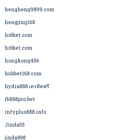
hengheng9899.com
hengjing168
hi6bet.com
hi6bet.com
hongkong456
hubbet168.com
hydra888 เครดิตฟรี
ib888pro.bet
infyplus888.info
Jinda55
jinda888