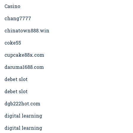
Casino
chang7777
chinatown888.win
coke55
cupcake88x.com
daruma1688.com
debet slot
debet slot
dgb222hot.com
digital learning
digital learning