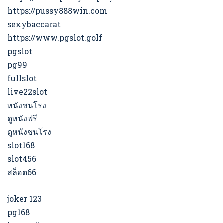
https://pussy888win.com
sexybaccarat
https://www.pgslot.golf
pgslot
pg99
fullslot
live22slot
หนังชนโรง
ดูหนังฟรี
ดูหนังชนโรง
slot168
slot456
สล็อต66
joker 123
pg168