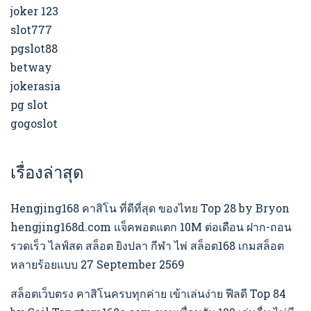
joker 123
slot777
pgslot88
betway
jokerasia
pg slot
gogoslot
เรื่องล่าสุด
Hengjing168 คาสิโน ที่ดีที่สุด ของไทย Top 28 by Bryon
hengjing168d.com แจ็คพอตแตก 10M ต่อเดือน ฝาก-ถอน
รวดเร็ว ไลฟ์สด สล็อต ยิงปลา กีฬา ไพ่ สล็อต168 เกมสล็อต
หลายร้อยแบบ 27 September 2569
สล็อตเว็บตรง คาสิโนครบทุกค่าย เข้าเล่นง่าย ฟีลดี Top 84