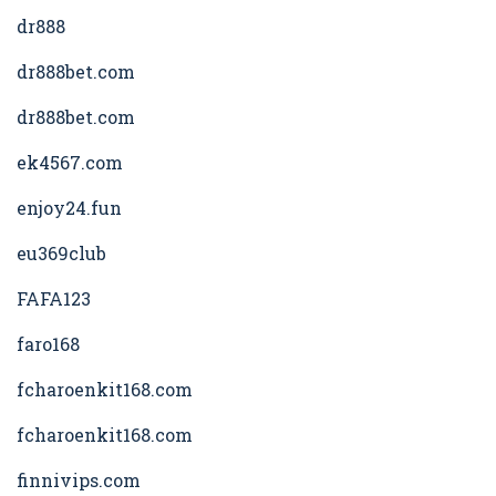
dr888
dr888bet.com
dr888bet.com
ek4567.com
enjoy24.fun
eu369club
FAFA123
faro168
fcharoenkit168.com
fcharoenkit168.com
finnivips.com