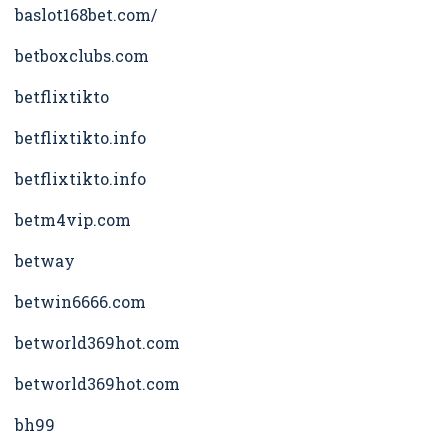
baslot168bet.com/
betboxclubs.com
betflixtikto
betflixtikto.info
betflixtikto.info
betm4vip.com
betway
betwin6666.com
betworld369hot.com
betworld369hot.com
bh99