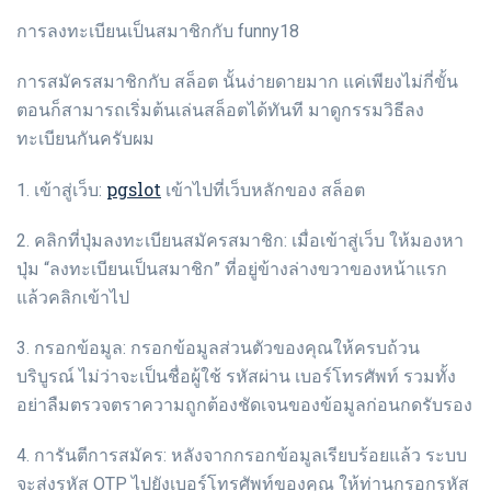
การลงทะเบียนเป็นสมาชิกกับ funny18
การสมัครสมาชิกกับ สล็อต นั้นง่ายดายมาก แค่เพียงไม่กี่ขั้น
ตอนก็สามารถเริ่มต้นเล่นสล็อตได้ทันที มาดูกรรมวิธีลง
ทะเบียนกันครับผม
pgslot
1. เข้าสู่เว็บ:
เข้าไปที่เว็บหลักของ สล็อต
2. คลิกที่ปุ่มลงทะเบียนสมัครสมาชิก: เมื่อเข้าสู่เว็บ ให้มองหา
ปุ่ม “ลงทะเบียนเป็นสมาชิก” ที่อยู่ข้างล่างขวาของหน้าแรก
แล้วคลิกเข้าไป
3. กรอกข้อมูล: กรอกข้อมูลส่วนตัวของคุณให้ครบถ้วน
บริบูรณ์ ไม่ว่าจะเป็นชื่อผู้ใช้ รหัสผ่าน เบอร์โทรศัพท์ รวมทั้ง
อย่าลืมตรวจตราความถูกต้องชัดเจนของข้อมูลก่อนกดรับรอง
4. การันตีการสมัคร: หลังจากกรอกข้อมูลเรียบร้อยแล้ว ระบบ
จะส่งรหัส OTP ไปยังเบอร์โทรศัพท์ของคุณ ให้ท่านกรอกรหัส