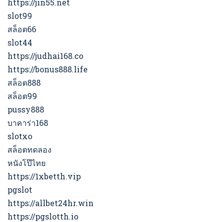
https://jin55.net
slot99
สล็อต66
slot44
https://judhai168.co
https://bonus888.life
สล็อต888
สล็อต99
pussy888
บาคาร่า168
slotxo
สล็อตทดลอง
หนังโป๊ไทย
https://1xbetth.vip
pgslot
https://allbet24hr.win
https://pgslotth.io