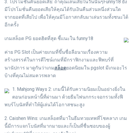
3. โปรโมชั่นคืนยอดเสีย: ถ้าคุณเล่นเสียในวันนั้นๆFunny18 ยัง
มีโปรโมชั่นคืนยอดเสียให้คุณได้รับเงินคืนส่วนหนึ่งส่วนใด
จากยอดที่เสียไป เพื่อให้คุณมีโอกาสกลับมาเล่นรวมทั้งชนะได้
อีกครั้ง
เกมสล็อต PG ยอดฮิตที่สุด ชี้แนะใน funny18
ค่าย PG Slot เป็นค่ายเกมที่ขึ้นชื่อลือนามเรื่องความ
สร้างสรรค์ในการดีไซน์เกมที่มีกราฟิกงามและฟีพบร์ที่
สล็อต
นานัปการ มาดูกันว่าเกม
ยอดนิยมใน pgslot มีเกมอะไร
บ้างที่คุณไม่สมควรพลาด
1. Mahjong Ways 2: เกมนี้ได้รับความนิยมเป็นอย่างยิ่งใน
ตอนก่อนหน้านี้ที่ผ่านมา ด้วยธีมไพ่นกกระจอกรวมทั้งฟี
พบร์โบนัสที่ทำให้ผู้เล่นได้โอกาสชนะสูง
2. Caishen Wins: เกมสล็อตที่มาในธีมทวยเทพที่โชคลาภ เกม
นี้มีการแจกโบนัสที่มากมายและก็เป็นที่ชื่นชอบของผู้