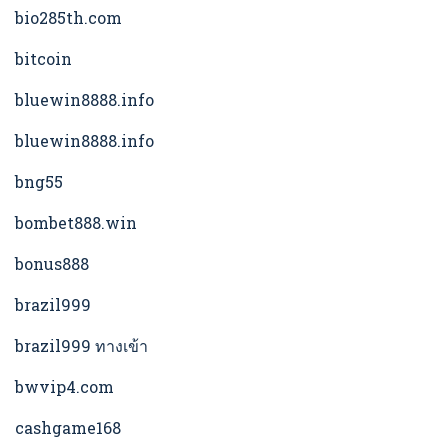
bio285th.com
bitcoin
bluewin8888.info
bluewin8888.info
bng55
bombet888.win
bonus888
brazil999
brazil999 ทางเข้า
bwvip4.com
cashgame168