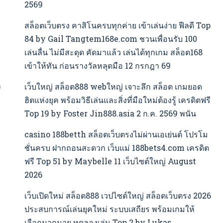
2569
สล็อตเว็บตรง คาสิโนครบทุกค่าย เข้าเล่นง่าย ฟีลดี Top
84 by Gail Tangtem168e.com ชวนเพื่อนรับ 100
บ
เล่นลื่น ไม่มีสะดุด คัดมาแล้ว เล่นได้ทุกเกม สล็อต168
เข้าให้ทัน ก่อนรางวัลหลุดมือ 12 กรกฎา 69
เว็บใหญ่ สล็อต888 webใหญ่ เจาะลึก สล็อต เกมยอด
ว
ฮิตแห่งยุค พร้อมวิธีเล่นและสิ่งที่มือใหม่ต้องรู้ เครดิตฟรี
Top 19 by Foster Jin888.asia 2 ก.ค. 2569 พนัน
casino 188betth สล็อตเว็บตรงไม่ผ่านเอเย่นต์ โปรโม
ชั่นครบ ฝากถอนสะดวก เว็บแม่ 188bets4.com เครดิต
ฟรี Top 51 by Maybelle 11 เว็บไซต์ใหญ่ August
2026
เว็บเปิดใหม่ สล็อต888 เวปไซต์ใหญ่ สล็อตเว็บตรง 2026
ประสบการณ์เล่นยุคใหม่ ระบบเสถียร พร้อมเกมให้
เลือกมากมาย ทดลองเล่น Top 2 by Lukas