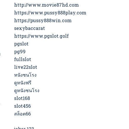
http://www.movie87hd.com
https://www.pussy888play.com
https://pussy888win.com
sexybaccarat
https://www.pgslot.golf
pgslot
pg99
ย
fullslot
live22slot
หนังชนโรง
ดูหนังฟรี
ดูหนังชนโรง
slot168
น
slot456
สล็อต66
joker 123