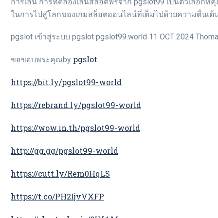
การเล่น การทดลองเล่นสล็อตฟรีจาก pgslot99 เป็นตัวเลือกท
ในการไปสู่โลกของเกมสล็อตออนไลน์ที่เต็มไปด้วยความตื่นเต้
pgslot เข้าสู่ระบบ pgslot pgslot99.world 11 OCT 2024 Th
pgslot
ขอขอบพระคุณby
https://bit.ly/pgslot99-world
https://rebrand.ly/pgslot99-world
https://wow.in.th/pgslot99-world
http://gg.gg/pgslot99-world
https://cutt.ly/Rem0HqLS
https://t.co/PH2IjvVXFP