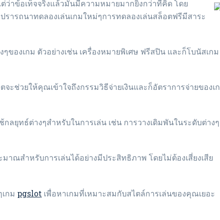
่ว่าข้อเท็จจริงแล้วมันมีความหมายมากยิ่งกว่าที่คิด โดย
อคนที่ปรารถนาทดลองเล่นเกมใหม่ๆการทดลองเล่นสล็อตฟรีมีสาระ
่างๆของเกม ตัวอย่างเช่น เครื่องหมายพิเศษ ฟรีสปิน และก็โบนัสเกม
ตจะช่วยให้คุณเข้าใจถึงกรรมวิธีจ่ายเงินและก็อัตราการจ่ายของเก
กลยุทธ์ต่างๆสำหรับในการเล่น เช่น การวางเดิมพันในระดับต่างๆ
ณสำหรับการเล่นได้อย่างมีประสิทธิภาพ โดยไม่ต้องเสี่ยงเสีย
pgslot
ยๆเกม
เพื่อหาเกมที่เหมาะสมกับสไตล์การเล่นของคุณเยอะ