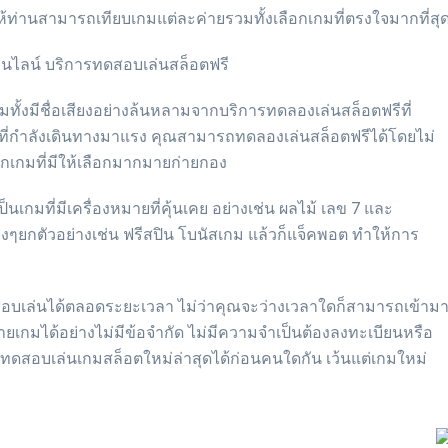
้ท่านสามารถเทียบเกมแต่ละค่ายรวมทั้งเลือกเกมที่ตรงใจมากที่สุ
อนไลน์ บริการทดสอบเล่นสล็อตฟรี
้งมีชื่อเสียงอย่างล้นหลามจากบริการทดลองเล่นสล็อตฟรีที่
หม่ที่กำลังเดินทางมาแรง คุณสามารถทดลองเล่นสล็อตฟรีได้โดยไม่
ากเกมที่มีให้เลือกมากมายก่ายกอง
นเกมที่มีเครื่องหมายที่คุ้นเคย อย่างเช่น ผลไม้ เลข 7 และ
่างๆยกตัวอย่างเช่น ฟรีสปิน โบนัสเกม แล้วก็แจ็คพอต ทำให้การ
อบเล่นได้ตลอดระยะเวลา ไม่ว่าคุณจะว่างเวลาใดก็สามารถเข้าม
เกมได้อย่างไม่มีข้อจำกัด ไม่มีความจำเป็นต้องลงทะเบียนหรือ
ทดสอบเล่นเกมสล็อตใหม่ล่าสุดได้ก่อนคนใดกัน เว้นแต่เกมใหม่