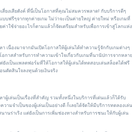
ี่ยงเสียตังค์ ที่นี่เป็นโอกาสที่คุณไม่สมควรพลาด! กับบริการดีๆ
บบฟรีๆจากทุกค่ายเกม ไม่ว่าจะเป็นค่ายใหญ่ ค่ายใหม่ หรือเกมที่
ยค่าใช้จ่ายอะไรก็ตามแล้วก็จัดเตรียมสำหรับเพื่อการเข้าสู่โลกแห่ง
า เนื่องมาจากมันเปิดโอกาสให้ผู้เล่นได้ทำความรู้จักกับเกมต่างๆ
เพิ่มโอกาสสำหรับการทำความเข้าใจเกี่ยวกับเกมที่นานัปการจากหลา
ังเป็นแพลตฟอร์มที่ให้โอกาสให้ผู้เล่นได้ทดสอบเล่นสล็อตได้ฟรี
นตัดสินใจลงทุนด้วยเงินจริง
เล่นเป็นเรื่องที่สำคัญ รวมทั้งหนึ่งในบริการที่เด่นแล้วก็ได้รับ
ความจำเป็นของผู้เล่นเป็นอย่างดี ก็เลยได้จัดให้มีบริการทดลองเล่
นานร่าเริง แต่ยังเป็นการเพิ่มช่องทางสำหรับการชนะให้กับผู้เล่น