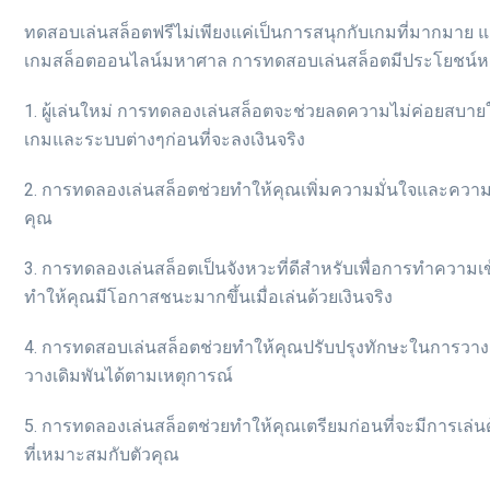
ทดสอบเล่นสล็อตฟรีไม่เพียงแค่เป็นการสนุกกับเกมที่มากมาย 
เกมสล็อตออนไลน์มหาศาล การทดสอบเล่นสล็อตมีประโยชน์หลาย
1. ผู้เล่นใหม่ การทดลองเล่นสล็อตจะช่วยลดความไม่ค่อยสบายใจ
เกมและระบบต่างๆก่อนที่จะลงเงินจริง
2. การทดลองเล่นสล็อตช่วยทำให้คุณเพิ่มความมั่นใจและความเชื
คุณ
3. การทดลองเล่นสล็อตเป็นจังหวะที่ดีสำหรับเพื่อการทำความ
ทำให้คุณมีโอกาสชนะมากขึ้นเมื่อเล่นด้วยเงินจริง
4. การทดสอบเล่นสล็อตช่วยทำให้คุณปรับปรุงทักษะในการวาง
วางเดิมพันได้ตามเหตุการณ์
5. การทดลองเล่นสล็อตช่วยทำให้คุณเตรียมก่อนที่จะมีการเล่นด้
ที่เหมาะสมกับตัวคุณ