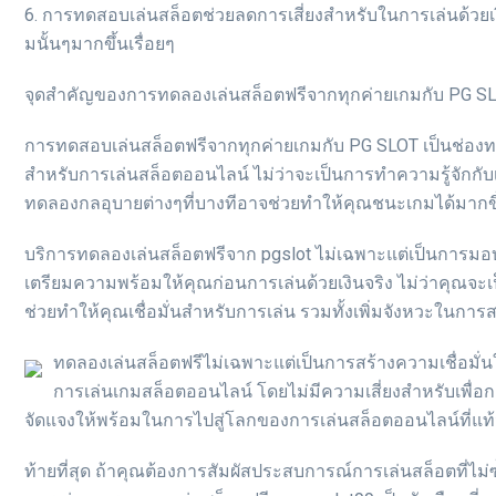
6. การทดสอบเล่นสล็อตช่วยลดการเสี่ยงสำหรับในการเล่นด้วยเงิ
มนั้นๆมากขึ้นเรื่อยๆ
จุดสำคัญของการทดลองเล่นสล็อตฟรีจากทุกค่ายเกมกับ PG S
การทดสอบเล่นสล็อตฟรีจากทุกค่ายเกมกับ PG SLOT เป็นช่อง
สำหรับการเล่นสล็อตออนไลน์ ไม่ว่าจะเป็นการทำความรู้จักกั
ทดลองกลอุบายต่างๆที่บางทีอาจช่วยทำให้คุณชนะเกมได้มากขึ
บริการทดลองเล่นสล็อตฟรีจาก pgslot ไม่เฉพาะแต่เป็นการมอบ
เตรียมความพร้อมให้คุณก่อนการเล่นด้วยเงินจริง ไม่ว่าคุณจะเป
ช่วยทำให้คุณเชื่อมั่นสำหรับการเล่น รวมทั้งเพิ่มจังหวะในก
ทดลองเล่นสล็อตฟรีไม่เฉพาะแต่เป็นการสร้างความเชื่อมั่นให
การเล่นเกมสล็อตออนไลน์ โดยไม่มีความเสี่ยงสำหรับเพื่อก
จัดแจงให้พร้อมในการไปสู่โลกของการเล่นสล็อตออนไลน์ที่แท้
ท้ายที่สุด ถ้าคุณต้องการสัมผัสประสบการณ์การเล่นสล็อตที่