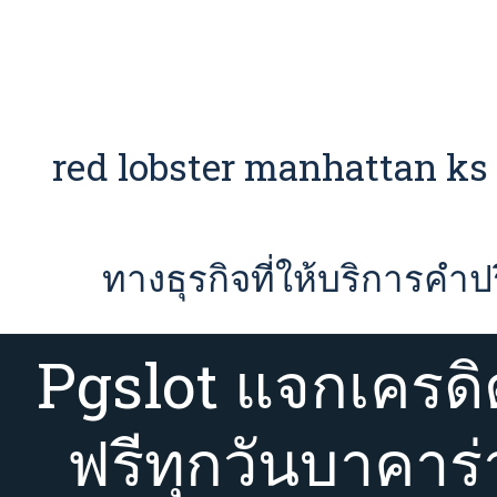
Skip
to
content
red lobster manhattan ks ผู
ทางธุรกิจที่ให้บริการค
Pgslot แจกเครดิ
ฟรีทุกวันบาคาร่