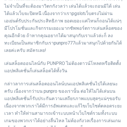
ไม่จำเป็นที่จะต้องมาวิตกกังวลว่า เล่นได้แล้วจะถอนมิได้ เล่น
ได้แล้วเว็บจะปิดหนี เนื่องจากว่าเราpgslotเว็บตรงไม่ผ่าน
เอเย่นต์รับประกันประสิทธิภาพ ยอดเยอะแค่ไหนก็ถอนได้แน่ๆ
มีโปรโมชั่นและกิจกรรมเยอะมากซัพพอร์ตการเล่นสล็อตของ
คุณอีกด้วย ถ้าหากคุณอยากได้มาสนุกกับเราแล้วล่ะก็ ลง
ทะเบียนเป็นสมาชิกกับเราpunpro777แล้วมาสนุกไปด้วยกันได้
เลยค่ะครับ สมัครเลย!
เล่นสล็อตออนไลน์กับ PUNPRO ไม่ต้องดาวน์โหลดหรือติดตั้ง
แอปพลิเคชั่นก็เล่นสล็อตได้ทั้งวัน
กล่าวลาการเล่นสล็อตออนไลน์บนแอปพลิเคชั่นไปได้เลยนะ
ครับ เนื่องจากว่าบน punpro ของเรานั้น ต่อให้ไม่ได้เล่นบน
แอปพลิเคชั่นก็รับประกันความเสถียรภาพแบบสุดๆแน่ๆขอรับ
เนื่องจากพวกเราได้มีการอัพเดทและแก้ไขเว็บไซต์ตลอดระยะ
เวลา ทำให้ท่านสามารถเข้าระบบหน้าเว็บไซต์รวมทั้งระบบ
เกมของพวกเราได้อย่างลื่นไหล ไม่ต้องกังวลเรื่องการเล่นเกม