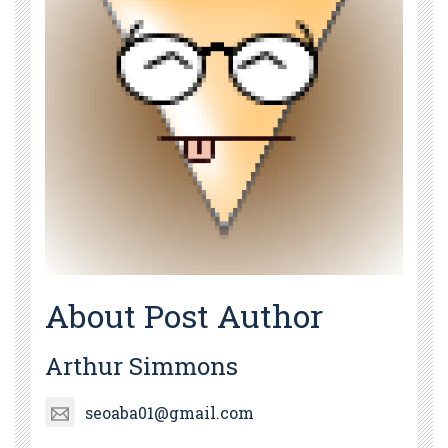
About Post Author
Arthur Simmons
seoaba01@gmail.com