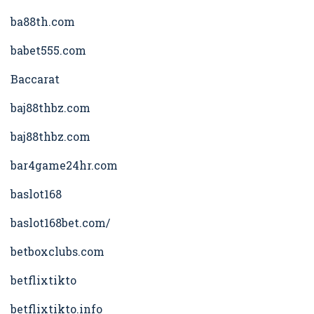
ba88th.com
babet555.com
Baccarat
baj88thbz.com
baj88thbz.com
bar4game24hr.com
baslot168
baslot168bet.com/
betboxclubs.com
betflixtikto
betflixtikto.info