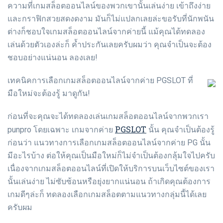
ความที่เกมสล็อตออนไลน์ของพวกเขานั้นเล่นง่าย เข้าถึงง่าย
และกราฟิกสวยสดงดงาม มันก็ไม่แปลกเลยล่ะขอรับที่นักพนัน
ต่างก็ชอบใจเกมสล็อตออนไลน์จากค่ายนี้ แม้คุณได้ทดลอง
เล่นด้วยตัวเองล่ะก็ ค้ำประกันเลยครับผมว่า คุณจำเป็นจะต้อง
ชอบอย่างแน่นอน ลองเลย!
เทคนิคการเลือกเกมสล็อตออนไลน์จากค่าย PGSLOT ที่
มือใหม่จะต้องรู้ มาดูกัน!
ก่อนที่จะคุณจะได้ทดลองเล่นเกมสล็อตออนไลน์จากพวกเรา
PGSLOT
punpro โดยเฉพาะ เกมจากค่าย
นั้น คุณจำเป็นต้องรู้
ก่อนว่า แนวทางการเลือกเกมสล็อตออนไลน์จากค่าย PG นั้น
มีอะไรบ้าง ต่อให้คุณเป็นมือใหม่ก็ไม่จำเป็นต้องกลุ้มใจไปครับ
เนื่องจากเกมสล็อตออนไลน์ที่เปิดให้บริการบนเว็บไซต์ของเรา
นั้นเล่นง่าย ไม่ซับซ้อนหรือยุ่งยากแน่นอน ถ้าเกิดคุณต้องการ
เกมดีๆล่ะก็ ทดลองเลือกเกมสล็อตตามแนวทางกลุ่มนี้ได้เลย
ครับผม