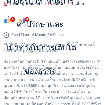
ทางธุรกิจที่ให้บริการ
Arthur Simmons
สล็อต
สล็อต
0
0
คำปรึกษาและ
Read Time:
4 Minute, 36 Second
PUNPRO777 สล็อตเว็บตรงไม่ผ่านเอเย่นต์ เว็บไซต์ตรงแท้
แนวทางในการเติบโต
100% มาตรฐานสุดยอด สมัครเลย!
มองหาสล็อตเว็บตรงไม่ผ่านเอเย่นต์ มองหาเรา punpro777 กัน
นะครับ เราเป็นสล็อตเว็บไซต์ตรงไม่ผ่านเอเย่นต์ เว็บไซต์ตรง
ของธุรกิจ
แท้ 100% ที่ได้รับการรับรองลิขสิทธิ์แท้จากค่ายเกมชั้นนำสุด
ยอดมากมายก่ายกอง มีเกมสล็อตออนไลน์เปิดให้บริการกับ
คุณมากยิ่งกว่า 2,500 เกม สนุกกับการเล่นpunproได้ทุกวัน
ตลอด 24 ชั่วโมง ค้ำประกันความน่าวางใจแล้วก็ความ
ปลอดภัย มาตรฐาน API ระดับโลก เพื่อให้คุณแน่ใจว่า คุณจะ
สามารถเล่นเกมสล็อตออนไลน์ของเรารวมทั้งได้กำไรได้จริงๆ