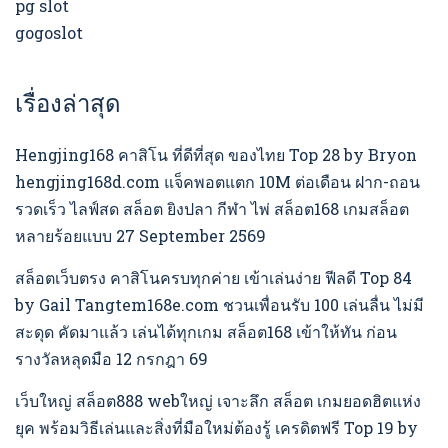
pg slot
gogoslot
เรื่องล่าสุด
Hengjing168 คาสิโน ที่ดีที่สุด ของไทย Top 28 by Bryon
hengjing168d.com แจ็คพอตแตก 10M ต่อเดือน ฝาก-ถอน
รวดเร็ว ไลฟ์สด สล็อต ยิงปลา กีฬา ไพ่ สล็อต168 เกมสล็อต
หลายร้อยแบบ 27 September 2569
สล็อตเว็บตรง คาสิโนครบทุกค่าย เข้าเล่นง่าย ฟีลดี Top 84
by Gail Tangtem168e.com ชวนเพื่อนรับ 100 เล่นลื่น ไม่มี
สะดุด คัดมาแล้ว เล่นได้ทุกเกม สล็อต168 เข้าให้ทัน ก่อน
รางวัลหลุดมือ 12 กรกฎา 69
เว็บใหญ่ สล็อต888 webใหญ่ เจาะลึก สล็อต เกมยอดฮิตแห่ง
ยุค พร้อมวิธีเล่นและสิ่งที่มือใหม่ต้องรู้ เครดิตฟรี Top 19 by