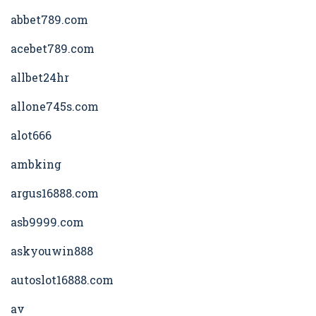
abbet789.com
acebet789.com
allbet24hr
allone745s.com
alot666
ambking
argus16888.com
asb9999.com
askyouwin888
autoslot16888.com
av