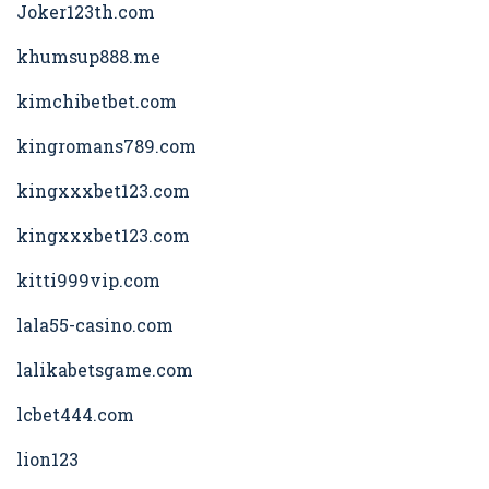
Joker123th.com
khumsup888.me
kimchibetbet.com
kingromans789.com
kingxxxbet123.com
kingxxxbet123.com
kitti999vip.com
lala55-casino.com
lalikabetsgame.com
lcbet444.com
lion123