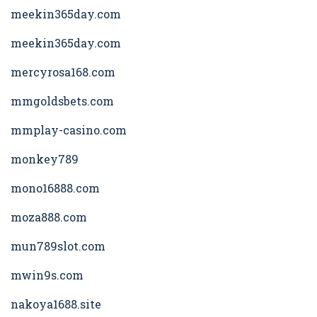
meekin365day.com
meekin365day.com
mercyrosa168.com
mmgoldsbets.com
mmplay-casino.com
monkey789
mono16888.com
moza888.com
mun789slot.com
mwin9s.com
nakoya1688.site