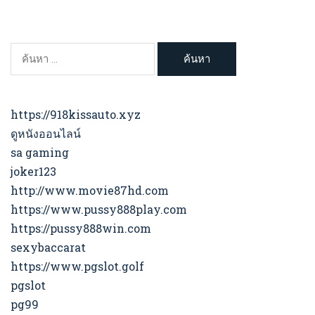
ค้นหา
สำหรับ:
https://918kissauto.xyz
ดูหนังออนไลน์
sa gaming
joker123
http://www.movie87hd.com
https://www.pussy888play.com
https://pussy888win.com
sexybaccarat
https://www.pgslot.golf
pgslot
pg99