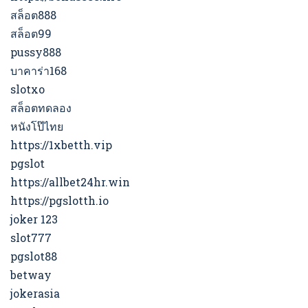
สล็อต888
สล็อต99
pussy888
บาคาร่า168
slotxo
สล็อตทดลอง
หนังโป๊ไทย
https://1xbetth.vip
pgslot
https://allbet24hr.win
https://pgslotth.io
joker 123
slot777
pgslot88
betway
jokerasia