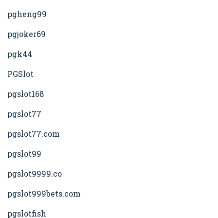
pgheng99
pgjoker69
pgk44
PGSlot
pgslot168
pgslot77
pgslot77.com
pgslot99
pgslot9999.co
pgslot999bets.com
pgslotfish