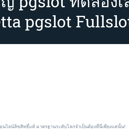
ญ่ pgslot ทดลองเ
tta pgslot Fullslo
ลน์ลิขสิทธิ์แท้ มาตรฐานระดับโลกจำเป็นต้องที่นี่เพียงแค่นั้น!