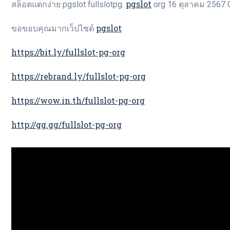
pgslot
สล็อตแตกง่าย pgslot fullslotpg.
org 16 ตุลาคม 2567 G
pgslot
ขอขอบคุณมากเว็ปไซต์
https://bit.ly/fullslot-pg-org
https://rebrand.ly/fullslot-pg-org
https://wow.in.th/fullslot-pg-org
http://gg.gg/fullslot-pg-org