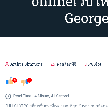
onlineเว็บให
George
Arthur Simmons
ฟลูสล็อตพีจี
PGSlot
0
0
Read Time:
4 Minute, 41 Second
FULLSLOTPG สล็อตเว็บตรงที่เหมาะสมที่สุด รับรองเกมสล็อตออนไ