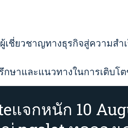
้เชี่ยวชาญทางธุรกิจสู่ความสำเร
ำปรึกษาและแนวทางในการเติบโต
teแจกหนัก 10 Aug