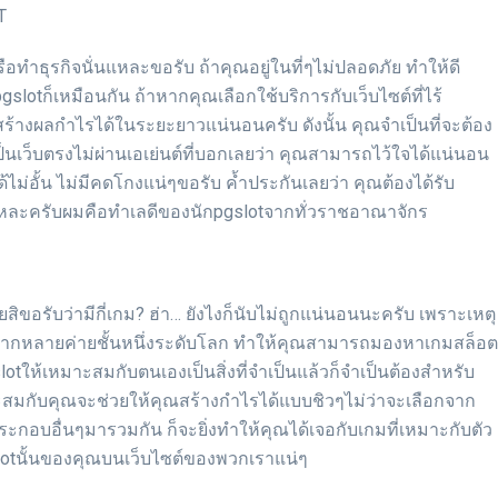
T
อทำธุรกิจนั่นแหละขอรับ ถ้าคุณอยู่ในที่ๆไม่ปลอดภัย ทำให้ดี
otก็เหมือนกัน ถ้าหากคุณเลือกใช้บริการกับเว็บไซต์ที่ไร้
้างผลกำไรได้ในระยะยาวแน่นอนครับ ดังนั้น คุณจำเป็นที่จะต้อง
ป็นเว็บตรงไม่ผ่านเอเย่นต์ที่บอกเลยว่า คุณสามารถไว้ใจได้แน่นอน
ได้ไม่อั้น ไม่มีคดโกงแน่ๆขอรับ ค้ำประกันเลยว่า คุณต้องได้รับ
นี้แหละครับผมคือทำเลดีของนักpgslotจากทั่วราชอาณาจักร
รับว่ามีกี่เกม? ฮ่า… ยังไงก็นับไม่ถูกแน่นอนนะครับ เพราะเหตุ
หลากหลายค่ายชั้นหนึ่งระดับโลก ทำให้คุณสามารถมองหาเกมสล็อต
tให้เหมาะสมกับตนเองเป็นสิ่งที่จำเป็นแล้วก็จำเป็นต้องสำหรับ
าะสมกับคุณจะช่วยให้คุณสร้างกำไรได้แบบชิวๆไม่ว่าจะเลือกจาก
ประกอบอื่นๆมารวมกัน ก็จะยิ่งทำให้คุณได้เจอกับเกมที่เหมาะกับตัว
gslotนั้นของคุณบนเว็บไซต์ของพวกเราแน่ๆ