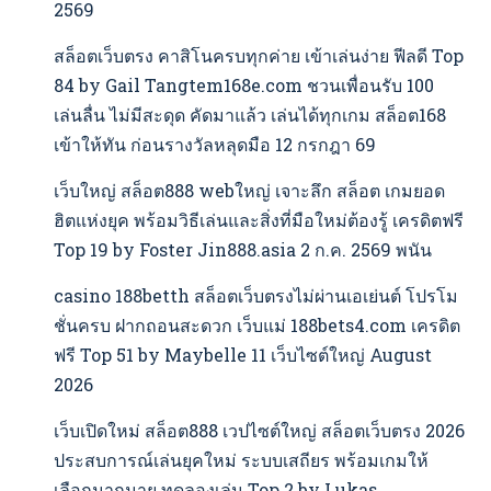
2569
สล็อตเว็บตรง คาสิโนครบทุกค่าย เข้าเล่นง่าย ฟีลดี Top
84 by Gail Tangtem168e.com ชวนเพื่อนรับ 100
เล่นลื่น ไม่มีสะดุด คัดมาแล้ว เล่นได้ทุกเกม สล็อต168
เข้าให้ทัน ก่อนรางวัลหลุดมือ 12 กรกฎา 69
เว็บใหญ่ สล็อต888 webใหญ่ เจาะลึก สล็อต เกมยอด
ฮิตแห่งยุค พร้อมวิธีเล่นและสิ่งที่มือใหม่ต้องรู้ เครดิตฟรี
Top 19 by Foster Jin888.asia 2 ก.ค. 2569 พนัน
casino 188betth สล็อตเว็บตรงไม่ผ่านเอเย่นต์ โปรโม
ชั่นครบ ฝากถอนสะดวก เว็บแม่ 188bets4.com เครดิต
ฟรี Top 51 by Maybelle 11 เว็บไซต์ใหญ่ August
2026
เว็บเปิดใหม่ สล็อต888 เวปไซต์ใหญ่ สล็อตเว็บตรง 2026
ประสบการณ์เล่นยุคใหม่ ระบบเสถียร พร้อมเกมให้
เลือกมากมาย ทดลองเล่น Top 2 by Lukas