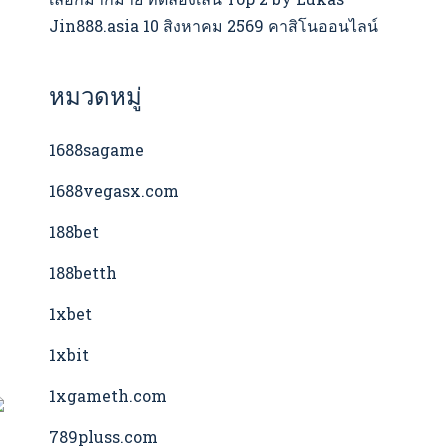
Jin888.asia 10 สิงหาคม 2569 คาสิโนออนไลน์
หมวดหมู่
1688sagame
1688vegasx.com
188bet
188betth
1xbet
1xbit
1xgameth.com
789pluss.com