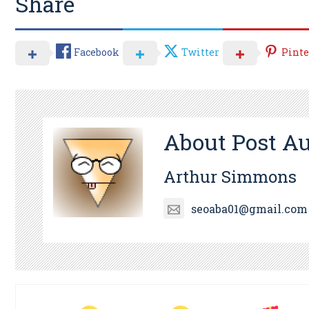
Share
Facebook
Twitter
Pinte
About Post A
Arthur Simmons
seoaba01@gmail.com