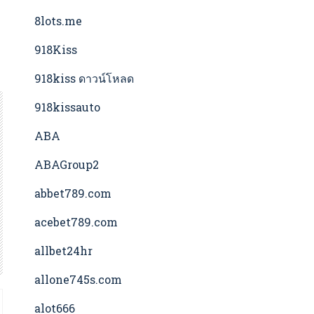
8lots.me
918Kiss
918kiss ดาวน์โหลด
918kissauto
ABA
ABAGroup2
abbet789.com
acebet789.com
allbet24hr
allone745s.com
alot666