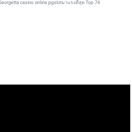
eorgetta casino online pgslotมาแรงที่สุด Top 74