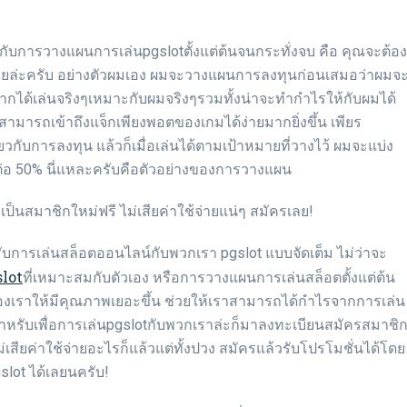
 กับการวางแผนการเล่นpgslotตั้งแต่ต้นจนกระทั่งจบ คือ คุณจะต้อง
ล่นเลยล่ะครับ อย่างตัวผมเอง ผมจะวางแผนการลงทุนก่อนเสมอว่าผมจ
ากได้เล่นจริงๆเหมาะกับผมจริงๆรวมทั้งน่าจะทำกำไรให้กับผมได้
มารถเข้าถึงแจ็กเพียงพอตของเกมได้ง่ายมากยิ่งขึ้น เพียร
ยวกับการลงทุน แล้วก็เมื่อเล่นได้ตามเป้าหมายที่วางไว้ ผมจะแบ่ง
ต่อ 50% นี่แหละครับคือตัวอย่างของการวางแผน
ป็นสมาชิกใหม่ฟรี ไม่เสียค่าใช้จ่ายแน่ๆ สมัครเลย!
หรับการเล่นสล็อตออนไลน์กับพวกเรา pgslot แบบจัดเต็ม ไม่ว่าจะ
lot
ที่เหมาะสมกับตัวเอง หรือการวางแผนการเล่นสล็อตตั้งแต่ต้น
ของเราให้มีคุณภาพเยอะขึ้น ช่วยให้เราสามารถได้กำไรจากการเล่น
สำหรับเพื่อการเล่นpgslotกับพวกเราล่ะก็มาลงทะเบียนสมัครสมาชิ
เสียค่าใช้จ่ายอะไรก็แล้วแต่ทั้งปวง สมัครแล้วรับโปรโมชั่นได้โดย
lot ได้เลยนครับ!