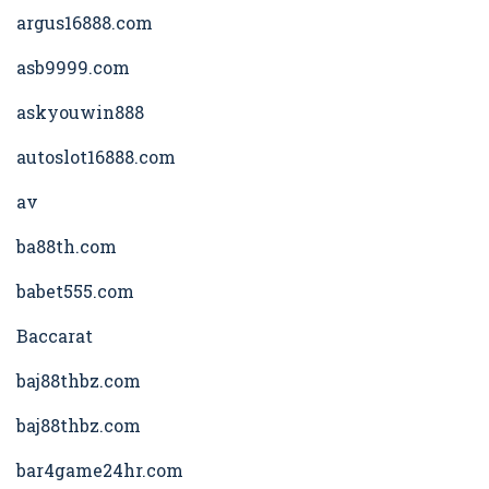
argus16888.com
asb9999.com
askyouwin888
autoslot16888.com
av
ba88th.com
babet555.com
Baccarat
baj88thbz.com
baj88thbz.com
bar4game24hr.com