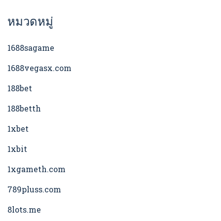
หมวดหมู่
1688sagame
1688vegasx.com
188bet
188betth
1xbet
1xbit
1xgameth.com
789pluss.com
8lots.me