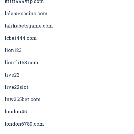
kitti999vip.com
lala55-casino.com
lalikabetsgame.com
lcbet444.com
lion123
lionth168.com
live22
live22slot
lnw365bet.com
london45
london6789.com