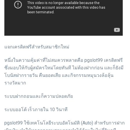
แจกเครดิตฟรีสำหรับสมาชิกใหม่
หนึ่งในความคุ้มค่าที่ไม่สมควรพลาดคือ pgslot99 เครดิตฟรี
ซึ่งมอบให้กับผู้สมัครใหม่โดยทันที ไม่ต้องฝากก่อน และก็ยังมี
โบนัสฝากรายวัน คืนยอดเสีย และกิจกรรมหมุนวงล้อลุ้น
รางวัลมาก
ระบบฝากถอนและก็ความปลอดภัย
ระบบออโต้ เร็วภายใน 10 วินาที
pgslot99 ใช้เทคโนโลยีระบบอัตโนมัติ (Auto) สำหรับการฝาก