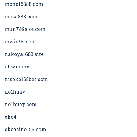
mono16888.com
moza888.com
mun789slot.com
mwin9s.com
nakoya1688.site
nbwin.me
niseko168bet.com
no1huay
no1huay.com
okc4
okcasino159.com