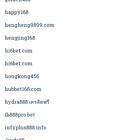
happy168
hengheng9899.com
hengjing168
hi6bet.com
hi6bet.com
hongkong456
hubbet168.com
hydra888 เครดิตฟรี
ib888pro.bet
infyplus888.info