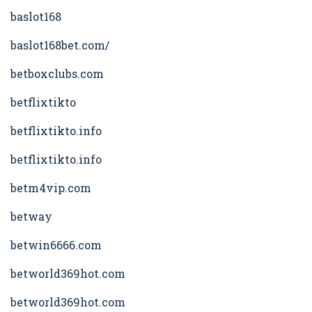
baslot168
baslot168bet.com/
betboxclubs.com
betflixtikto
betflixtikto.info
betflixtikto.info
betm4vip.com
betway
betwin6666.com
betworld369hot.com
betworld369hot.com