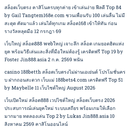
สล็อตเว็บตรง คาสิโนครบทุกค่าย เข้าเล่นง่าย ฟีลดี Top 84
by Gail Tangtem168e.com ชวนเพื่อนรับ 100 เล่นลื่น ไม่มี
สะดุด คัดมาแล้ว เล่นได้ทุกเกม สล็อต168 เข้าให้ทัน ก่อน
รางวัลหลุดมือ 12 กรกฎา 69
เว็บใหญ่ สล็อต888 webใหญ่ เจาะลึก สล็อต เกมยอดฮิตแห่ง
ยุค พร้อมวิธีเล่นและสิ่งที่มือใหม่ต้องรู้ เครดิตฟรี Top 19 by
Foster Jin888.asia 2 ก.ค. 2569 พนัน
casino 188betth สล็อตเว็บตรงไม่ผ่านเอเย่นต์ โปรโมชั่นคร
บ ฝากถอนสะดวก เว็บแม่ 188bets4.com เครดิตฟรี Top 51
by Maybelle 11 เว็บไซต์ใหญ่ August 2026
เว็บเปิดใหม่ สล็อต888 เวปไซต์ใหญ่ สล็อตเว็บตรง 2026
ประสบการณ์เล่นยุคใหม่ ระบบเสถียร พร้อมเกมให้เลือก
มากมาย ทดลองเล่น Top 2 by Lukas Jin888.asia 10
สิงหาคม 2569 คาสิโนออนไลน์