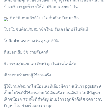
เสมอๆเพื่อคุ้มครองปกป้องการถูกจู่โจมจากภายนอก และก็มี
ข้างบริการลูกค้ารอให้คำปรึกษาตลอด 1 วัน
สิทธิพิเศษแล้วก็โปรโมชั่นสำหรับสมาชิก
โปรโมชั่นต้อนรับสมาชิกใหม่ รับเครดิตฟรีในทันที
โบนัสฝากแรกของวัน สูงสุด 50%
คืนยอดเสีย 5% รายสัปดาห์
กิจกรรมสุ่มแจกเครดิตฟรีทุกวันผ่านไลฟ์สด
เสียงตอบรับจากผู้ใช้งานจริง
ผู้ใช้งานจริงมากไม่น้อยเลยทีเดียวมีความเห็นว่า pgslot99
เป็นเว็บไซต์ที่ใช้งานง่าย ได้เงินจริง ถอนเงินไว ไม่มีปัญหา
เล็กๆน้อยๆ รวมทั้งที่สำคัญเป็นบริการลูกค้าดีเลิศ จัดการกับ
ปัญหาได้อย่างเร็วและตรงจุด