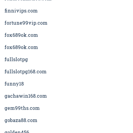
finnivips.com
fortune99vip.com
fox689ok.com
fox689ok.com
fullslotpg
fullslotpg168.com
funny18
gachawin168.com
gem99ths.com
gobaza88.com
golden456