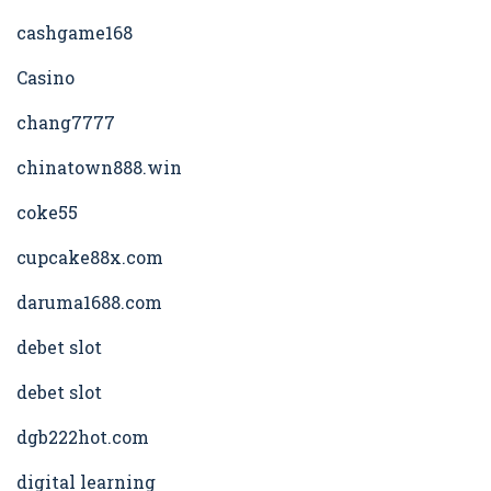
cashgame168
Casino
chang7777
chinatown888.win
coke55
cupcake88x.com
daruma1688.com
debet slot
debet slot
dgb222hot.com
digital learning