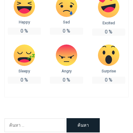
Happy
Sad
Excited
0
%
0
%
0
%
Sleepy
Angry
Surprise
0
%
0
%
0
%
ค้นหา
สำหรับ: