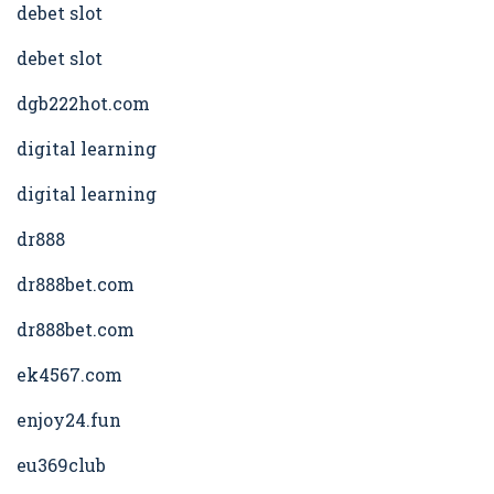
debet slot
debet slot
dgb222hot.com
digital learning
digital learning
dr888
dr888bet.com
dr888bet.com
ek4567.com
enjoy24.fun
eu369club