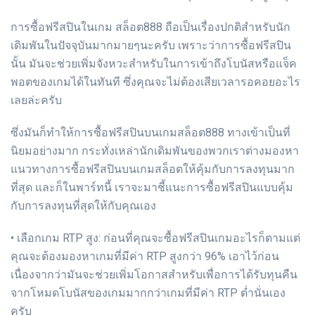
การซื้อฟรีสปินในเกม สล็อต888 ถือเป็นเรื่องปกติสำหรับนัก
เดิมพันในปัจจุบันมากมายๆนะครับ เพราะว่าการซื้อฟรีสปิน
นั้น มันจะช่วยเพิ่มจังหวะสำหรับในการเข้าถึงโบนัสหรือแจ็ค
พอตของเกมได้ในทันที ซึ่งคุณจะไม่ต้องเสียเวลารอคอยอะไร
เลยล่ะครับ
ซึ่งมันก็ทำให้การซื้อฟรีสปินบนเกมสล็อต888 ทางเข้าเป็นที่
นิยมอย่างมาก กระทั่งเหล่านักเดิมพันของพวกเราต่างมองหา
แนวทางการซื้อฟรีสปินบนเกมสล็อตให้คุ้มกับการลงทุนมาก
ที่สุด และก็ในพาร์ทนี้ เราจะมาชี้แนะการซื้อฟรีสปินแบบคุ้ม
กับการลงทุนที่สุดให้กับคุณเอง
• เลือกเกม RTP สูง: ก่อนที่คุณจะซื้อฟรีสปินเกมอะไรก็ตามแต่
คุณจะต้องมองหาเกมที่มีค่า RTP สูงกว่า 96% เอาไว้ก่อน
เนื่องจากว่ามันจะช่วยเพิ่มโอกาสสำหรับเพื่อการได้รับทุนคืน
จากโหมดโบนัสของเกมมากกว่าเกมที่มีค่า RTP ต่ำนั่นเอง
ครับ