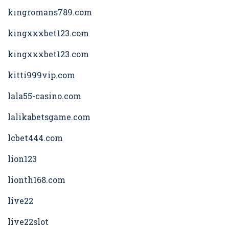
kingromans789.com
kingxxxbet123.com
kingxxxbet123.com
kitti999vip.com
lala55-casino.com
lalikabetsgame.com
lcbet444.com
lion123
lionth168.com
live22
live22slot