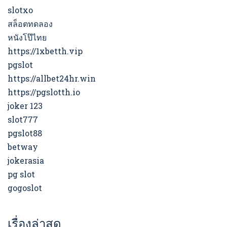
slotxo
สล็อตทดลอง
หนังโป๊ไทย
https://1xbetth.vip
pgslot
https://allbet24hr.win
https://pgslotth.io
joker 123
slot777
pgslot88
betway
jokerasia
pg slot
gogoslot
เรื่องล่าสุด