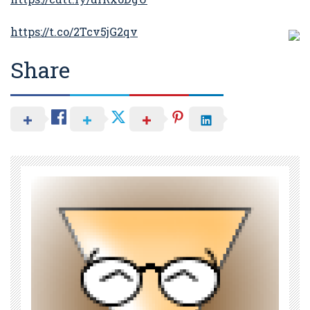
https://t.co/2Tcv5jG2qv
Share