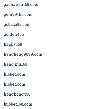
gachawin168.com
gem99ths.com
gobaza88.com
golden456
happy168
hengheng9899.com
hengjing168
hi6bet.com
hi6bet.com
hongkong456
hubbet168.com