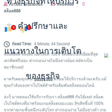
ทางธุรกิจที่ให้บริการ
Arthur Simmons
สล็อต888
สล็อต888
คำปรึกษาและ
0
0
Read Time:
4 Minute, 44 Second
แนวทางในการเติบโต
สล็อต888 สล็อตเว็บตรงแท้ 100% จัดเต็มเกมที่เยี่ยมที่สุด
เครดิตฟรีเยอะ ฝากถอนง่ายไม่มีอย่างน้อย สมัครเป็น
สมาชิกเลย!
ของธุรกิจ
pussy888
มาครับผมทุกคน!
พร้อมให้บริการแล้วนะครับ แม้
คุณกำลังมองหาเว็บไซต์สำหรับเดิมพันสล็อตออนไลน์
ล่ะก็ มาทดลองใช้บริการกับเรา สล็อต888 กันได้เลย! สล็อต
เว็บไซต์ตรงที่มาพร้อมเกมสล็อตเยอะแยะ ลิขสิทธิ์แท้ 100%
จากค่ายเกมชั้นหนึ่งระดับโลก ฝากถอนง่าย ไม่มีอย่างต่ำ เกม