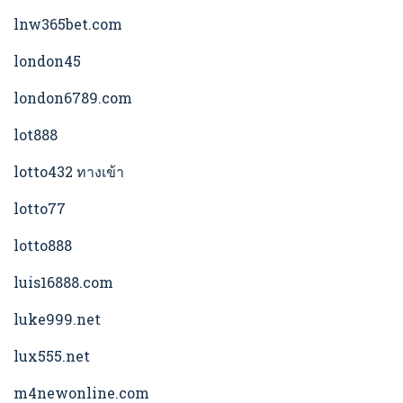
lnw365bet.com
london45
london6789.com
lot888
lotto432 ทางเข้า
lotto77
lotto888
luis16888.com
luke999.net
lux555.net
m4newonline.com