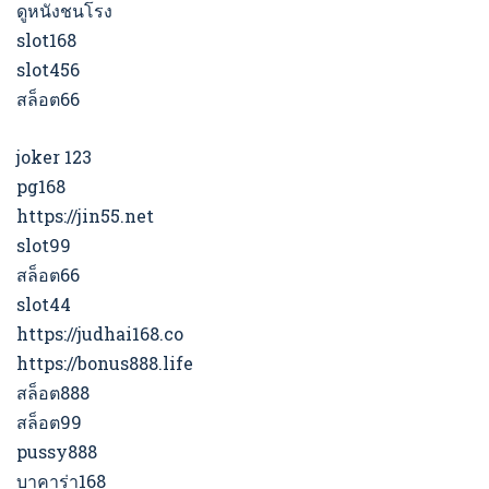
ดูหนังชนโรง
slot168
slot456
สล็อต66
joker 123
pg168
https://jin55.net
slot99
สล็อต66
slot44
https://judhai168.co
https://bonus888.life
สล็อต888
สล็อต99
pussy888
บาคาร่า168