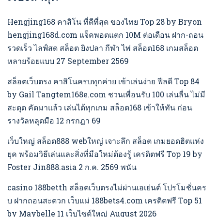
Hengjing168 คาสิโน ที่ดีที่สุด ของไทย Top 28 by Bryon
hengjing168d.com แจ็คพอตแตก 10M ต่อเดือน ฝาก-ถอน
รวดเร็ว ไลฟ์สด สล็อต ยิงปลา กีฬา ไพ่ สล็อต168 เกมสล็อต
หลายร้อยแบบ 27 September 2569
สล็อตเว็บตรง คาสิโนครบทุกค่าย เข้าเล่นง่าย ฟีลดี Top 84
by Gail Tangtem168e.com ชวนเพื่อนรับ 100 เล่นลื่น ไม่มี
สะดุด คัดมาแล้ว เล่นได้ทุกเกม สล็อต168 เข้าให้ทัน ก่อน
รางวัลหลุดมือ 12 กรกฎา 69
เว็บใหญ่ สล็อต888 webใหญ่ เจาะลึก สล็อต เกมยอดฮิตแห่ง
ยุค พร้อมวิธีเล่นและสิ่งที่มือใหม่ต้องรู้ เครดิตฟรี Top 19 by
Foster Jin888.asia 2 ก.ค. 2569 พนัน
casino 188betth สล็อตเว็บตรงไม่ผ่านเอเย่นต์ โปรโมชั่นคร
บ ฝากถอนสะดวก เว็บแม่ 188bets4.com เครดิตฟรี Top 51
by Maybelle 11 เว็บไซต์ใหญ่ August 2026