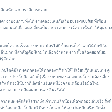
รี จัดหนัก แจกกระจัดกระจาย
ด” จวบจนกระทั่งได้มาทดลองเล่นกับเว็บ pussy888fun ที่เพื่อน
รลองเล่นแก้เบื่อ แต่เปลี่ยนเป็นว่าประสบการณ์คราวนั้นทำให้มุมมอ
ละก็ความเร็วของระบบ สมัครไม่กี่ขั้นตอนก็เข้าเล่นได้ทันที ไม่
ก็ลื่นมาก ที่สำคัญคือมีเกมให้เลือกจำนวนมาก ทั้งสล็อตยอดนิยม
ู้สึกจำเจ
เว็บไซต์มีโหมดทดลองให้ทดลองฟรี ทำให้ได้เรียนรู้ต้นแบบเกม ดู
หวะการจ่ายโบนัส แล้วก็รู้เรื่องระบบของแต่ละเกมโดยไม่ต้องเสี่ยง
นจริง ที่ตรงนี้นับว่าดีเลิศสำหรับคนที่ยังคลุมเคลือหรือมือใหม่
่องจากสามารถคิดแผนก่อนลงเงินจริงได้
งจากนั้นผมตัดสินใจฝากเงินจำนวนเล็กน้อยเพื่อทดลองเล่นจริง สิ่งที่
ทับใจมากคือ โบนัสฟรีที่ทางเว็บแจกให้แบบจัดหนักจริงๆอีกทั้ง