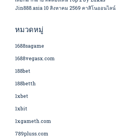
Jin888.asia 10 สิงหาคม 2569 คาสิโนออนไลน์
หมวดหมู่
1688sagame
1688vegasx.com
188bet
188betth
1xbet
1xbit
1xgameth.com
789pluss.com