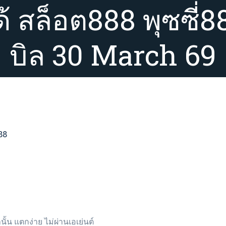
้ สล็อต888 พุซซี่88
บิล 30 March 69
88
ั้น แตกง่าย ไม่ผ่านเอเย่นต์