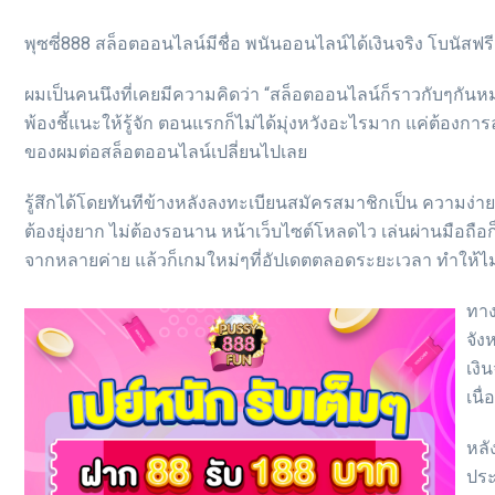
พุซซี่888 สล็อตออนไลน์มีชื่อ พนันออนไลน์ได้เงินจริง โบนัสฟ
ผมเป็นคนนึงที่เคยมีความคิดว่า “สล็อตออนไลน์ก็ราวกับๆกันหม
พ้องชี้แนะให้รู้จัก ตอนแรกก็ไม่ได้มุ่งหวังอะไรมาก แค่ต้องกา
ของผมต่อสล็อตออนไลน์เปลี่ยนไปเลย
รู้สึกได้โดยทันทีข้างหลังลงทะเบียนสมัครสมาชิกเป็น ความง่ายแ
ต้องยุ่งยาก ไม่ต้องรอนาน หน้าเว็บไซต์โหลดไว เล่นผ่านมือถือ
จากหลายค่าย แล้วก็เกมใหม่ๆที่อัปเดตตลอดระยะเวลา ทำให้ไม่ร
ทาง
จัง
เงิ
เนื
หลั
ประ