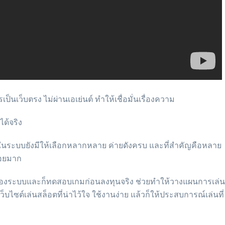
เป็นเว็บตรง ไม่ผ่านเอเย่นต์ ทำให้เชื่อมั่นเรื่องความ
ด้จริง
้างในระบบยังมีให้เลือกหลากหลาย ค่ายดังครบ และที่สำคัญคือหลาย
บ่อยมาก
ดลองระบบและก็ทดสอบเกมก่อนลงทุนจริง ช่วยทำให้วางแผนการเล่น
ว็บไซต์เล่นสล็อตที่น่าไว้ใจ ใช้งานง่าย แล้วก็ให้ประสบการณ์เล่นที่