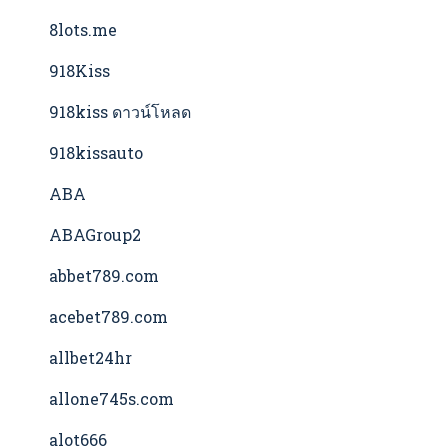
8lots.me
918Kiss
918kiss ดาวน์โหลด
ง
918kissauto
ABA
ABAGroup2
abbet789.com
acebet789.com
allbet24hr
allone745s.com
alot666