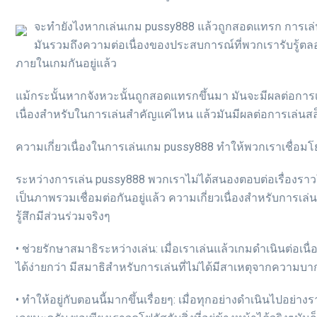
จะทำยังไงหากเล่นเกม pussy888 แล้วถูกสอดแทรก การเล่นเกม
มันรวมถึงความต่อเนื่องของประสบการณ์ที่พวกเรารับรู้ตล
ภายในเกมกันอยู่แล้ว
แม้กระนั้นหากจังหวะนั้นถูกสอดแทรกขึ้นมา มันจะมีผลต่อกา
เนื่องสำหรับในการเล่นสำคัญแค่ไหน แล้วมันมีผลต่อการเล่นส
ความเกี่ยวเนื่องในการเล่นเกม pussy888 ทำให้พวกเราเชื่อมโ
ระหว่างการเล่น pussy888 พวกเราไม่ได้สนองตอบต่อเรื่องรา
เป็นภาพรวมเชื่อมต่อกันอยู่แล้ว ความเกี่ยวเนื่องสำหรับกา
รู้สึกมีส่วนร่วมจริงๆ
• ช่วยรักษาสมาธิระหว่างเล่น: เมื่อเราเล่นแล้วเกมดำเนินต่อเนื
ได้ง่ายกว่า มีสมาธิสำหรับการเล่นที่ไม่ได้มีสาเหตุจากความบากบ
• ทำให้อยู่กับตอนนี้มากขึ้นเรื่อยๆ: เมื่อทุกอย่างดำเนินไปอย่า