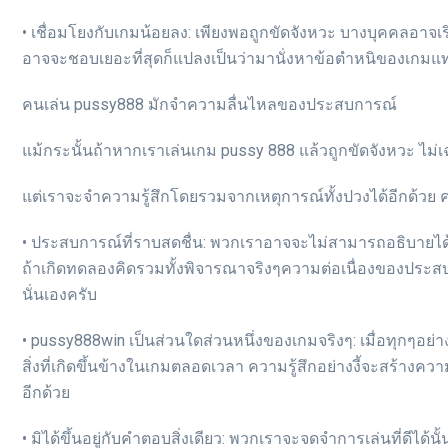
• เชื่อมโยงกับเกมน้อยลง: เพียงพอถูกขัดจังหวะ บางบุคคลอาจ
อาจจะชอบเยอะที่สุดก็แปลงเป็นว่ามานั่งหาข้อตำหนิของเกมแทน
คนเล่น pussy888 มักจำความลื่นไหลของประสบการณ์
แม้กระนั้นถ้าหากเราเล่นเกม pussy 888 แล้วถูกขัดจังหวะ ไม่เ
แต่เราจะจำความรู้สึกโดยรวมจากเหตุการณ์ทั้งปวงได้อีกด้ว
• ประสบการณ์ที่ราบสดชื่น: พวกเราอาจจะไม่สามารถอธิบายได้อย่า
ถ้าเกิดทดลองคิดรวมทั้งพิจารณาจริงๆความต่อเนื่องของประสบ
นั่นเองครับ
• pussy888win เป็นส่วนใดส่วนหนึ่งของเกมจริงๆ: เมื่อทุกๆอย่
สิ่งที่เกิดขึ้นข้างในเกมตลอดเวลา ความรู้สึกอย่างงี้จะสร้าง
อีกด้วย
• มิได้ขึ้นอยู่กับคำตอบสิ่งเดียว: พวกเราจะจดจำการเล่นที่ดีได้