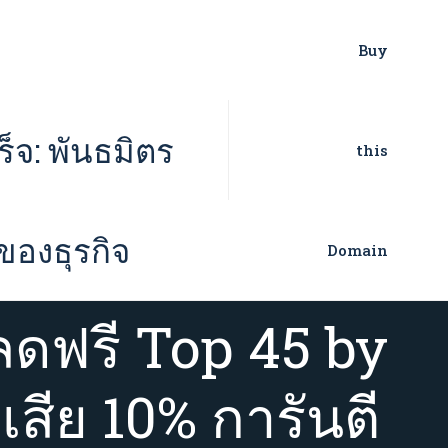
Buy
็จ: พันธมิตร
this
ของธุรกิจ
Domain
ลดฟรี Top 45 by
สีย 10% การันตี