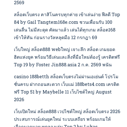
2569
สล็อตเว็บตรง คาสิโนครบทุกค่าย เข้าเล่นง่าย ฟีลดี Top
84 by Gail Tangtem168e.com ชวนเพื่อนรับ 100
เล่นลื่น ไม่มีสะดุด คัดมาแล้ว เล่นได้ทุกเกม สล็อต168
เข้าให้ทัน ก่อนรางวัลหลุดมือ 12 กรกฎา 69
เว็บใหญ่ สล็อต888 webใหญ่ เจาะลึก สล็อต เกมยอด
ฮิตแห่งยุค พร้อมวิธีเล่นและสิ่งที่มือใหม่ต้องรู้ เครดิตฟรี
Top 19 by Foster Jin888.asia 2 ก.ค. 2569 พนัน
casino 188betth สล็อตเว็บตรงไม่ผ่านเอเย่นต์ โปรโม
ชั่นครบ ฝากถอนสะดวก เว็บแม่ 188bets4.com เครดิต
ฟรี Top 51 by Maybelle 11 เว็บไซต์ใหญ่ August
2026
เว็บเปิดใหม่ สล็อต888 เวปไซต์ใหญ่ สล็อตเว็บตรง 2026
ประสบการณ์เล่นยุคใหม่ ระบบเสถียร พร้อมเกมให้
เลือกมากมาย ทดลองเล่น Top 2 by Lukas