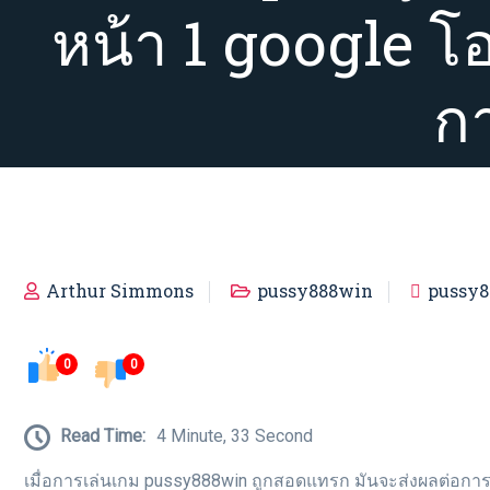
หน้า 1 google โ
กา
Arthur Simmons
pussy888win
pussy
0
0
Read Time:
4 Minute, 33 Second
เมื่อการเล่นเกม pussy888win ถูกสอดแทรก มันจะส่งผลต่อการ