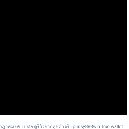
กฎาคม 69 Trista ดูรีวิวจากลูกค้าจริง pussy888win True wallet