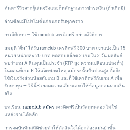
ค้นหารีวิวจากผู้เล่นจริงและก็หลักฐานการชำระเงิน (ถ้าเกิดมี)
อ่านข้อแม้โปรโมชั่นก่อนกดรับทุกคราว
กรณีศึกษา — ใช้ ramclub เครดิตฟรี อย่างมีวิธีการ
สมมุติ “ตั้ม” ได้รับ ramclub เครดิตฟรี 300 บาท เขาแบ่งเป็น 15
หน่วย หน่วยละ 20 บาท ทดสอบสล็อต 3 เกมใน 3 วัน ผลลัพธ์
พบว่าเกม A คืนทุนเป็นประจำ (RTP สูง ความเปลี่ยนแปลงต่ำ)
ในตอนที่เกม B ให้แจ็คพอตใหญ่แม้กระนั้นปั่นป่วนสูง ตั้มจึง
ใช้เงินจริงส่วนน้อยกับเกม B และก็ใช้เครดิตฟรีกับเกม A เพื่อ
รักษาทุน — วิธีนี้ช่วยลดความเสี่ยงและก็ให้ข้อมูลก่อนฝากเงิน
จริง
ramclub สมัคร
บทเรียน:
เครดิตฟรีเป็นวัสดุทดลอง ไม่ใช่
แหล่งรายได้หลัก
การจดบันทึกสถิติช่วยทำให้ตัดสินใจได้ถูกต้องแม่นยำขึ้น