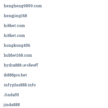
hengheng9899.com
hengjing168
hi6bet.com
hi6bet.com
hongkong456
hubbet168.com
hydra888 เครดิตฟรี
ib888pro.bet
infyplus888.info
Jinda55
jinda888