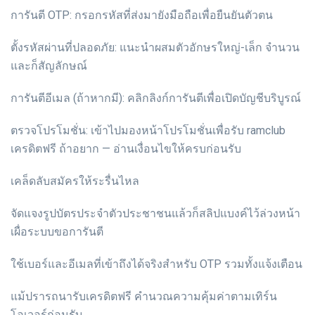
การันตี OTP: กรอกรหัสที่ส่งมายังมือถือเพื่อยืนยันตัวตน
ตั้งรหัสผ่านที่ปลอดภัย: แนะนำผสมตัวอักษรใหญ่-เล็ก จำนวน
และก็สัญลักษณ์
การันตีอีเมล (ถ้าหากมี): คลิกลิงก์การันตีเพื่อเปิดบัญชีบริบูรณ์
ตรวจโปรโมชั่น: เข้าไปมองหน้าโปรโมชั่นเพื่อรับ ramclub
เครดิตฟรี ถ้าอยาก — อ่านเงื่อนไขให้ครบก่อนรับ
เคล็ดลับสมัครให้ระรื่นไหล
จัดแจงรูปบัตรประจำตัวประชาชนแล้วก็สลิปแบงค์ไว้ล่วงหน้า
เผื่อระบบขอการันตี
ใช้เบอร์และอีเมลที่เข้าถึงได้จริงสำหรับ OTP รวมทั้งแจ้งเตือน
แม้ปรารถนารับเครดิตฟรี คำนวณความคุ้มค่าตามเทิร์น
โอเวอร์ก่อนรับ