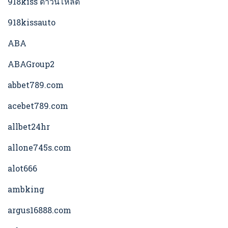
918kiss ดาวน์โหลด
918kissauto
ABA
ABAGroup2
abbet789.com
acebet789.com
allbet24hr
allone745s.com
alot666
ambking
argus16888.com