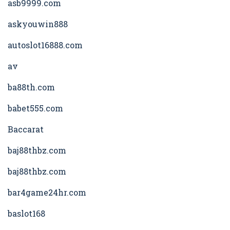
asb9999.com
askyouwin888
autoslot16888.com
av
ba88th.com
babet555.com
Baccarat
baj88thbz.com
baj88thbz.com
bar4game24hr.com
baslot168