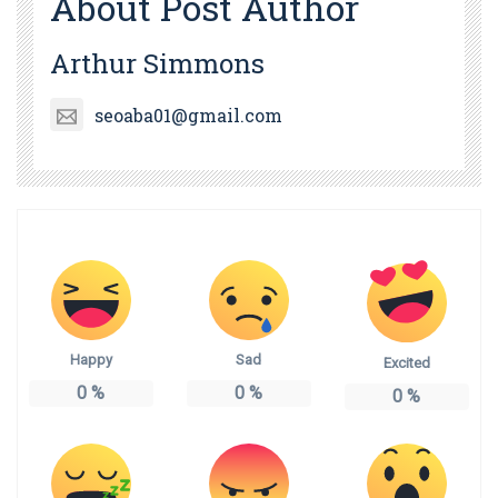
About Post Author
Arthur Simmons
seoaba01@gmail.com
Happy
Sad
Excited
0
%
0
%
0
%