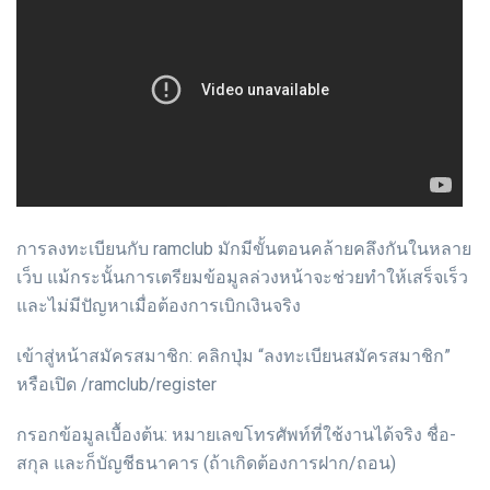
การลงทะเบียนกับ ramclub มักมีขั้นตอนคล้ายคลึงกันในหลาย
เว็บ แม้กระนั้นการเตรียมข้อมูลล่วงหน้าจะช่วยทำให้เสร็จเร็ว
และไม่มีปัญหาเมื่อต้องการเบิกเงินจริง
เข้าสู่หน้าสมัครสมาชิก: คลิกปุ่ม “ลงทะเบียนสมัครสมาชิก”
หรือเปิด /ramclub/register
กรอกข้อมูลเบื้องต้น: หมายเลขโทรศัพท์ที่ใช้งานได้จริง ชื่อ-
สกุล และก็บัญชีธนาคาร (ถ้าเกิดต้องการฝาก/ถอน)