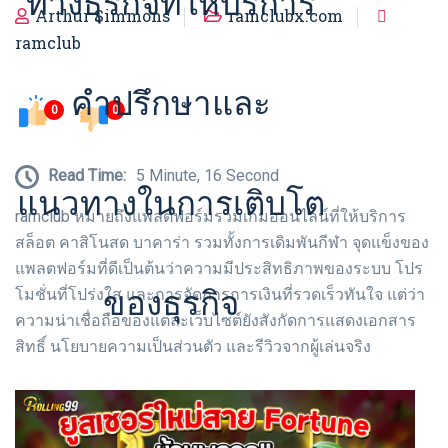
ทางธุรกิจที่ให้บริการ
Arthur Simmons
ramclubx.com
ramclub
คำปรึกษาและ
0
0
Read Time:
5 Minute, 16 Second
แนวทางในการเติบโต
ramclub หมายถึงแพลตฟอร์มรวมเกมออนไลน์ที่ให้บริการ
สล็อต คาสิโนสด บาคาร่า รวมทั้งการเดิมพันกีฬา จุดแข็งของ
แพลตฟอร์มที่ดีเป็นต้นว่าความมีประสิทธิภาพของระบบ โปร
ของธุรกิจ
โมชั่นที่โปร่งใส และการจัดการการเงินที่รวดเร็วทันใจ แต่ว่า
ความน่าเชื่อถือของแต่ละเว็บไซต์ยังสังกัดการแสดงเอกสาร
สิทธิ์ นโยบายความเป็นส่วนตัว และรีวิวจากผู้เล่นจริง