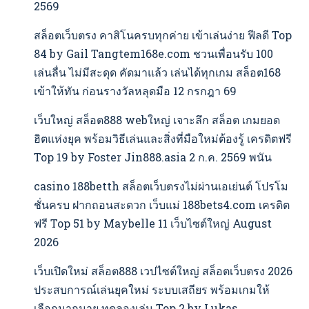
2569
สล็อตเว็บตรง คาสิโนครบทุกค่าย เข้าเล่นง่าย ฟีลดี Top
84 by Gail Tangtem168e.com ชวนเพื่อนรับ 100
เล่นลื่น ไม่มีสะดุด คัดมาแล้ว เล่นได้ทุกเกม สล็อต168
เข้าให้ทัน ก่อนรางวัลหลุดมือ 12 กรกฎา 69
เว็บใหญ่ สล็อต888 webใหญ่ เจาะลึก สล็อต เกมยอด
ฮิตแห่งยุค พร้อมวิธีเล่นและสิ่งที่มือใหม่ต้องรู้ เครดิตฟรี
Top 19 by Foster Jin888.asia 2 ก.ค. 2569 พนัน
casino 188betth สล็อตเว็บตรงไม่ผ่านเอเย่นต์ โปรโม
ชั่นครบ ฝากถอนสะดวก เว็บแม่ 188bets4.com เครดิต
ฟรี Top 51 by Maybelle 11 เว็บไซต์ใหญ่ August
2026
ะ
เว็บเปิดใหม่ สล็อต888 เวปไซต์ใหญ่ สล็อตเว็บตรง 2026
ประสบการณ์เล่นยุคใหม่ ระบบเสถียร พร้อมเกมให้
เลือกมากมาย ทดลองเล่น Top 2 by Lukas