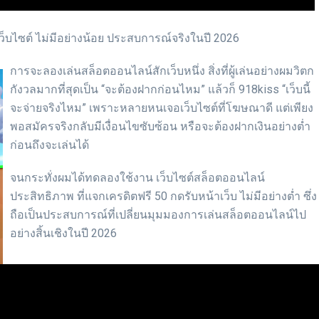
เว็บไซต์ ไม่มีอย่างน้อย ประสบการณ์จริงในปี 2026
การจะลองเล่นสล็อตออนไลน์สักเว็บหนึ่ง สิ่งที่ผู้เล่นอย่างผมวิตก
กังวลมากที่สุดเป็น “จะต้องฝากก่อนไหม” แล้วก็ 918kiss “เว็บนี้
จะจ่ายจริงไหม” เพราะหลายหนเจอเว็บไซต์ที่โฆษณาดี แต่เพียง
พอสมัครจริงกลับมีเงื่อนไขซับซ้อน หรือจะต้องฝากเงินอย่างต่ำ
ก่อนถึงจะเล่นได้
จนกระทั่งผมได้ทดลองใช้งาน เว็บไซต์สล็อตออนไลน์
ประสิทธิภาพ ที่แจกเครดิตฟรี 50 กดรับหน้าเว็บ ไม่มีอย่างต่ำ ซึ่ง
ถือเป็นประสบการณ์ที่เปลี่ยนมุมมองการเล่นสล็อตออนไลน์ไป
อย่างสิ้นเชิงในปี 2026