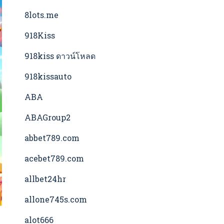
8lots.me
918Kiss
918kiss ดาวน์โหลด
918kissauto
ABA
ABAGroup2
abbet789.com
acebet789.com
allbet24hr
allone745s.com
alot666