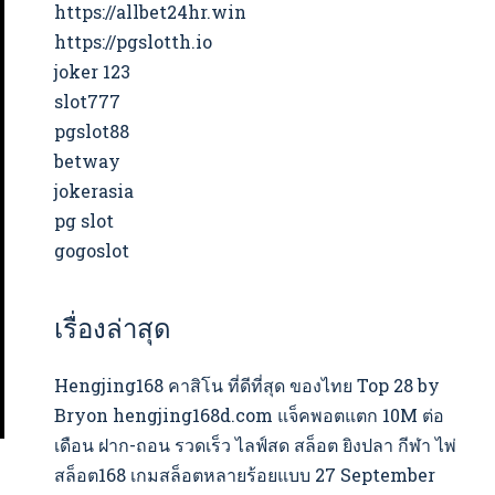
https://allbet24hr.win
https://pgslotth.io
joker 123
slot777
pgslot88
betway
jokerasia
pg slot
gogoslot
เรื่องล่าสุด
Hengjing168 คาสิโน ที่ดีที่สุด ของไทย Top 28 by
Bryon hengjing168d.com แจ็คพอตแตก 10M ต่อ
เดือน ฝาก-ถอน รวดเร็ว ไลฟ์สด สล็อต ยิงปลา กีฬา ไพ่
สล็อต168 เกมสล็อตหลายร้อยแบบ 27 September