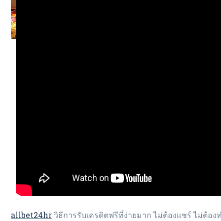
allbet24hr
วิธีการรับเครดิตฟรีที่ง่ายมาก ไม่ต้องแชร์ ไม่ต้อง