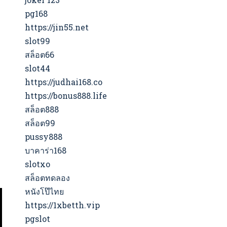
pg168
https://jin55.net
slot99
สล็อต66
slot44
https://judhai168.co
https://bonus888.life
สล็อต888
สล็อต99
pussy888
บาคาร่า168
slotxo
สล็อตทดลอง
หนังโป๊ไทย
https://1xbetth.vip
pgslot