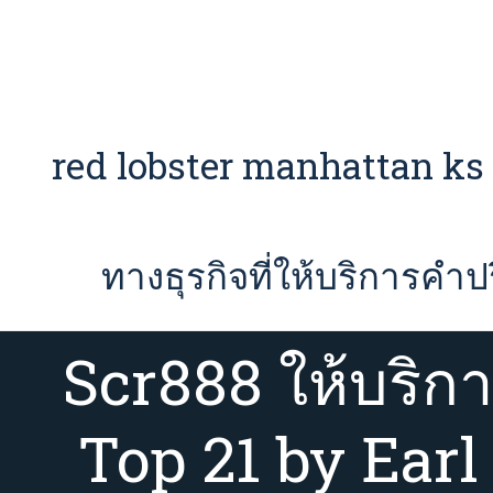
Skip
to
content
red lobster manhattan ks ผู
ทางธุรกิจที่ให้บริการค
Scr888 ให้บริก
Top 21 by Earl