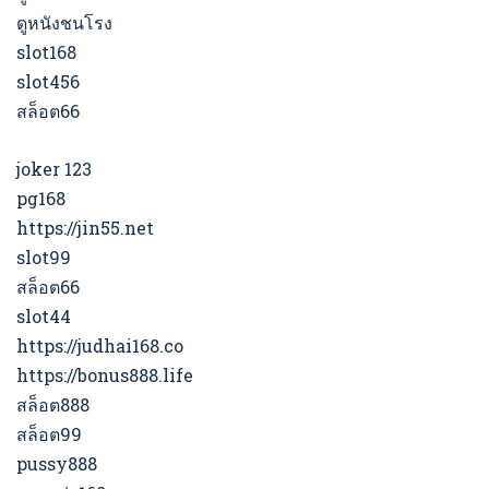
ดูหนังชนโรง
slot168
slot456
สล็อต66
joker 123
pg168
https://jin55.net
slot99
สล็อต66
slot44
https://judhai168.co
https://bonus888.life
สล็อต888
สล็อต99
pussy888