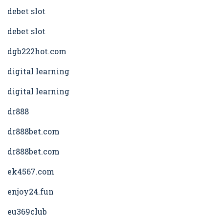
debet slot
debet slot
dgb222hot.com
digital learning
digital learning
dr888
dr888bet.com
dr888bet.com
ek4567.com
enjoy24.fun
eu369club