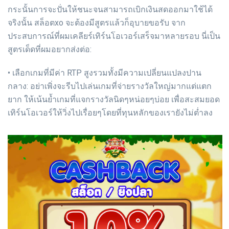
กระนั้นการจะปั่นให้ชนะจนสามารถเบิกเงินสดออกมาใช้ได้
จริงนั้น สล็อตxo จะต้องมีสูตรแล้วก็อุบายขอรับ จาก
ประสบการณ์ที่ผมเคลียร์เทิร์นโอเวอร์เสร็จมาหลายรอบ นี่เป็น
สูตรเด็ดที่ผมอยากส่งต่อ:
• เลือกเกมที่มีค่า RTP สูงรวมทั้งมีความเปลี่ยนแปลงปาน
กลาง: อย่าเพิ่งจะรีบไปเล่นเกมที่จ่ายรางวัลใหญ่มากแต่แตก
ยาก ให้เน้นย้ำเกมที่แจกรางวัลนิดๆหน่อยๆบ่อย เพื่อสะสมยอด
เทิร์นโอเวอร์ให้วิ่งไปเรื่อยๆโดยที่ทุนหลักของเรายังไม่ต่ำลง