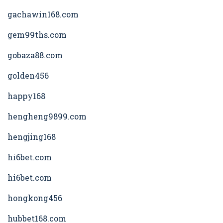
gachawin168.com
gem99ths.com
gobaza88.com
golden456
happy168
hengheng9899.com
hengjing168
hi6bet.com
hi6bet.com
hongkong456
hubbet168.com