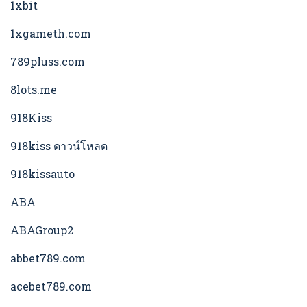
1xbit
1xgameth.com
789pluss.com
8lots.me
918Kiss
918kiss ดาวน์โหลด
918kissauto
ABA
ABAGroup2
abbet789.com
acebet789.com