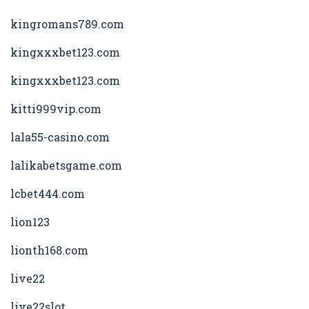
kingromans789.com
kingxxxbet123.com
kingxxxbet123.com
kitti999vip.com
lala55-casino.com
lalikabetsgame.com
lcbet444.com
lion123
lionth168.com
live22
live22slot