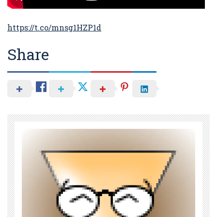
https://t.co/mnsg1HZP1d
Share