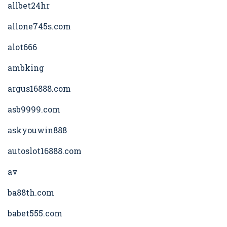
allbet24hr
allone745s.com
alot666
ambking
argus16888.com
asb9999.com
askyouwin888
autoslot16888.com
av
ba88th.com
babet555.com