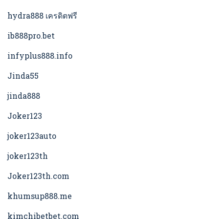
hydra888 เครดิตฟรี
ib888pro.bet
infyplus888.info
Jinda55
jinda888
Joker123
joker123auto
joker123th
Joker123th.com
khumsup888.me
kimchibetbet.com