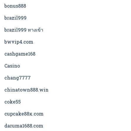
bonus888
brazil999
brazil999 ทางเข้า
bwvip4.com
cashgame168
Casino
chang7777
chinatown888.win
coke55
cupcake88x.com
daruma1688.com