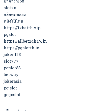
บาคาร่า168
slotxo
สล็อตทดลอง
หนังโป๊ไทย
https://1xbetth.vip
pgslot
https://allbet24hr.win
https://pgslotth.io
joker 123
slot777
pgslot88
betway
jokerasia
pg slot
gogoslot