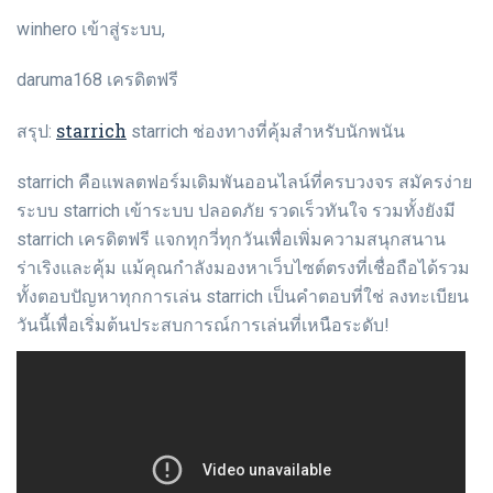
winhero เข้าสู่ระบบ,
daruma168 เครดิตฟรี
starrich
สรุป:
starrich ช่องทางที่คุ้มสำหรับนักพนัน
starrich คือแพลตฟอร์มเดิมพันออนไลน์ที่ครบวงจร สมัครง่าย
ระบบ starrich เข้าระบบ ปลอดภัย รวดเร็วทันใจ รวมทั้งยังมี
starrich เครดิตฟรี แจกทุกวี่ทุกวันเพื่อเพิ่มความสนุกสนาน
ร่าเริงและคุ้ม แม้คุณกำลังมองหาเว็บไซต์ตรงที่เชื่อถือได้รวม
ทั้งตอบปัญหาทุกการเล่น starrich เป็นคำตอบที่ใช่ ลงทะเบียน
วันนี้เพื่อเริ่มต้นประสบการณ์การเล่นที่เหนือระดับ!