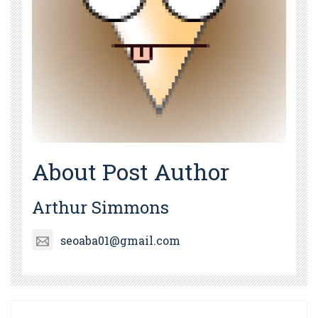
About Post Author
Arthur Simmons
seoaba01@gmail.com