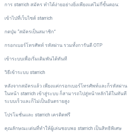
การ starrich สมัคร ทำได้ง่ายอย่างยิ่งเพียงแค่ไม่กี่ขั้นตอน:
เข้าไปที่เว็บไซต์ starrich
กดปุ่ม “สมัครเป็นสมาชิก”
กรอกเบอร์โทรศัพท์ รหัสผ่าน รวมทั้งการันตี OTP
เข้าระบบเพื่อเริ่มเดิมพันได้ทันที
วิธีเข้าระบบ starrich
หลังจากสมัครแล้ว เพียงแค่กรอกเบอร์โทรศัพท์และก็รหัสผ่าน
ในหน้า starrich เข้าสู่ระบบ ก็สามารถไปสู่หน้าหลักได้ในทันที
ระบบเร็วและก็ไม่เป็นอันตรายสูง
โปรโมชั่นและ starrich เครดิตฟรี
คุณลักษณะเด่นที่ทำให้ผู้เล่นชอบพอ starrich เป็นสิทธิพิเศษ