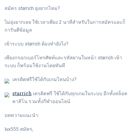
สมัคร starrich ยุ่งยากไหม?
ไม่ยุ่งยากเลย ใช้เวลาเพียง 2 นาทีสำหรับในการสมัครและก็
การันตีข้อมูล
เข้าระบบ starrich ต้องทำยังไง?
เพียงกรอกเบอร์โทรศัพท์และรหัสผ่านในหน้า starrich เข้า
ระบบ ก็พร้อมใช้งานโดยทันที
เครดิตฟรีใช้ได้กับเกมไหนบ้าง?
starrich
เครดิตฟรี ใช้ได้กับทุกเกมในระบบ อีกทั้งสล็อต
คาสิโน รวมทั้งกีฬาออนไลน์
บทความแนะนำ:
lux555 สมัคร,