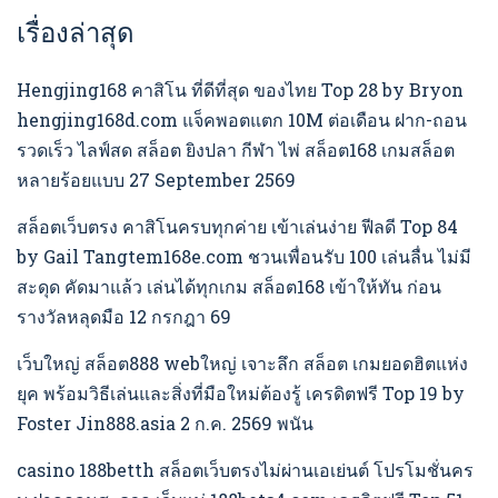
เรื่องล่าสุด
Hengjing168 คาสิโน ที่ดีที่สุด ของไทย Top 28 by Bryon
hengjing168d.com แจ็คพอตแตก 10M ต่อเดือน ฝาก-ถอน
รวดเร็ว ไลฟ์สด สล็อต ยิงปลา กีฬา ไพ่ สล็อต168 เกมสล็อต
หลายร้อยแบบ 27 September 2569
สล็อตเว็บตรง คาสิโนครบทุกค่าย เข้าเล่นง่าย ฟีลดี Top 84
by Gail Tangtem168e.com ชวนเพื่อนรับ 100 เล่นลื่น ไม่มี
สะดุด คัดมาแล้ว เล่นได้ทุกเกม สล็อต168 เข้าให้ทัน ก่อน
รางวัลหลุดมือ 12 กรกฎา 69
เว็บใหญ่ สล็อต888 webใหญ่ เจาะลึก สล็อต เกมยอดฮิตแห่ง
ยุค พร้อมวิธีเล่นและสิ่งที่มือใหม่ต้องรู้ เครดิตฟรี Top 19 by
Foster Jin888.asia 2 ก.ค. 2569 พนัน
casino 188betth สล็อตเว็บตรงไม่ผ่านเอเย่นต์ โปรโมชั่นคร