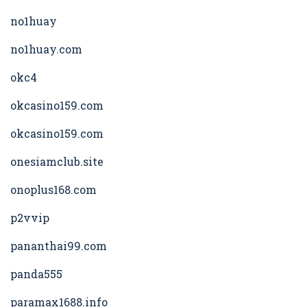
no1huay
no1huay.com
okc4
okcasino159.com
okcasino159.com
onesiamclub.site
onoplus168.com
p2vvip
pananthai99.com
panda555
paramax1688.info