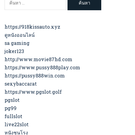
สำหรับ:
https://918kissauto.xyz
ดูหนังออนไลน์
sa gaming
joker123
http://www.movie87hd.com
https://www.pussy888play.com
https://pussy888win.com
sexybaccarat
https://www.pgslot.golf
pgslot
pg99
fullslot
live22slot
หนังชนโรง