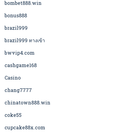
bombet888.win
bonus888
brazil999
brazil999 ทางเข้า
bwvip4.com
cashgame168
Casino
chang7777
chinatown888.win
coke55
cupcake88x.com