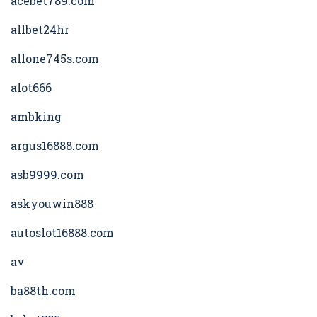
acebet789.com
allbet24hr
allone745s.com
alot666
ambking
argus16888.com
asb9999.com
askyouwin888
autoslot16888.com
av
ba88th.com