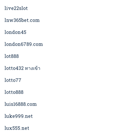
live22slot
lnw365bet.com
london45
london6789.com
lot888
lotto432 ทางเข้า
lotto77
lotto888
luis16888.com
luke999.net
lux555.net