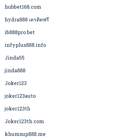
hubbet168.com
hydra888 เครดิตฟรี
ib888pro.bet
infyplus888.info
Jinda55
jinda888
Joker123
joker123auto
joker123th
Joker123th.com
khumsup888.me