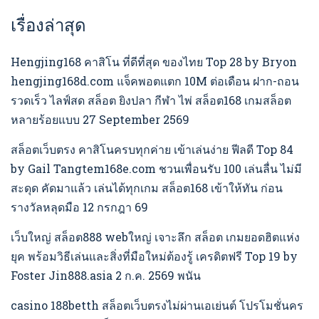
เรื่องล่าสุด
Hengjing168 คาสิโน ที่ดีที่สุด ของไทย Top 28 by Bryon
hengjing168d.com แจ็คพอตแตก 10M ต่อเดือน ฝาก-ถอน
รวดเร็ว ไลฟ์สด สล็อต ยิงปลา กีฬา ไพ่ สล็อต168 เกมสล็อต
หลายร้อยแบบ 27 September 2569
สล็อตเว็บตรง คาสิโนครบทุกค่าย เข้าเล่นง่าย ฟีลดี Top 84
by Gail Tangtem168e.com ชวนเพื่อนรับ 100 เล่นลื่น ไม่มี
สะดุด คัดมาแล้ว เล่นได้ทุกเกม สล็อต168 เข้าให้ทัน ก่อน
รางวัลหลุดมือ 12 กรกฎา 69
เว็บใหญ่ สล็อต888 webใหญ่ เจาะลึก สล็อต เกมยอดฮิตแห่ง
ยุค พร้อมวิธีเล่นและสิ่งที่มือใหม่ต้องรู้ เครดิตฟรี Top 19 by
Foster Jin888.asia 2 ก.ค. 2569 พนัน
casino 188betth สล็อตเว็บตรงไม่ผ่านเอเย่นต์ โปรโมชั่นคร