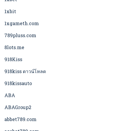
1xbit
1xgameth.com
789pluss.com
8lots.me
918Kiss
918kiss ดาวน์โหลด
918kissauto
ABA
ABAGroup2
abbet789.com