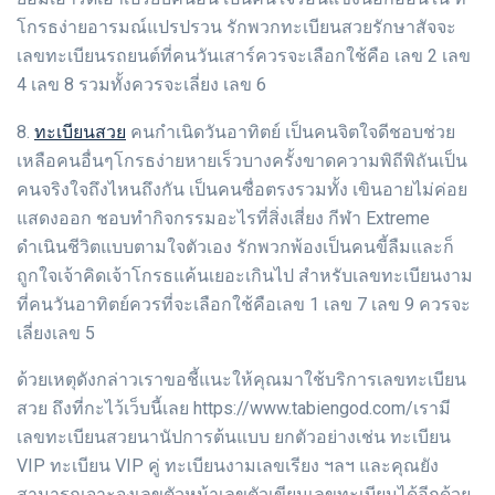
โกรธง่ายอารมณ์แปรปรวน รักพวกทะเบียนสวยรักษาสัจจะ
เลขทะเบียนรถยนต์ที่คนวันเสาร์ควรจะเลือกใช้คือ เลข 2 เลข
4 เลข 8 รวมทั้งควรจะเลี่ยง เลข 6
ทะเบียนสวย
8.
คนกำเนิดวันอาทิตย์ เป็นคนจิตใจดีชอบช่วย
เหลือคนอื่นๆโกรธง่ายหายเร็วบางครั้งขาดความพิถีพิถันเป็น
คนจริงใจถึงไหนถึงกัน เป็นคนซื่อตรงรวมทั้ง เขินอายไม่ค่อย
แสดงออก ชอบทำกิจกรรมอะไรที่สิ่งเสี่ยง กีฬา Extreme
ดำเนินชีวิตแบบตามใจตัวเอง รักพวกพ้องเป็นคนขี้ลืมและก็
ถูกใจเจ้าคิดเจ้าโกรธแค้นเยอะเกินไป สำหรับเลขทะเบียนงาม
ที่คนวันอาทิตย์ควรที่จะเลือกใช้คือเลข 1 เลข 7 เลข 9 ควรจะ
เลี่ยงเลข 5
ด้วยเหตุดังกล่าวเราขอชี้แนะให้คุณมาใช้บริการเลขทะเบียน
สวย ถึงที่กะไว้เว็บนี้เลย https://www.tabiengod.com/เรามี
เลขทะเบียนสวยนานัปการต้นแบบ ยกตัวอย่างเช่น ทะเบียน
VIP ทะเบียน VIP คู่ ทะเบียนงามเลขเรียง ฯลฯ และคุณยัง
สามารถเจาะจงเลขตัวหน้าเลขตัวเขียนเลขทะเบียนได้อีกด้วย