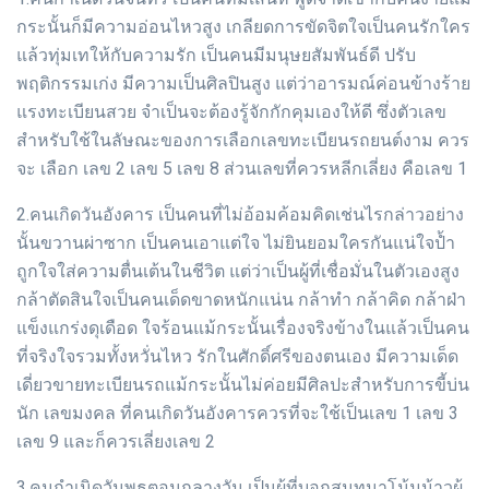
กระนั้นก็มีความอ่อนไหวสูง เกลียดการขัดจิตใจเป็นคนรักใคร
แล้วทุ่มเทให้กับความรัก เป็นคนมีมนุษยสัมพันธ์ดี ปรับ
พฤติกรรมเก่ง มีความเป็นศิลปินสูง แต่ว่าอารมณ์ค่อนข้างร้าย
แรงทะเบียนสวย จำเป็นจะต้องรู้จักกักคุมเองให้ดี ซึ่งตัวเลข
สำหรับใช้ในลัษณะของการเลือกเลขทะเบียนรถยนต์งาม ควร
จะ เลือก เลข 2 เลข 5 เลข 8 ส่วนเลขที่ควรหลีกเลี่ยง คือเลข 1
2.คนเกิดวันอังคาร เป็นคนที่ไม่อ้อมค้อมคิดเช่นไรกล่าวอย่าง
นั้นขวานผ่าซาก เป็นคนเอาแต่ใจ ไม่ยินยอมใครกันแน่ใจป้ำ
ถูกใจใส่ความตื่นเต้นในชีวิต แต่ว่าเป็นผู้ที่เชื่อมั่นในตัวเองสูง
กล้าตัดสินใจเป็นคนเด็ดขาดหนักแน่น กล้าทำ กล้าคิด กล้าฝ่า
แข็งแกร่งดุเดือด ใจร้อนแม้กระนั้นเรื่องจริงข้างในแล้วเป็นคน
ที่จริงใจรวมทั้งหวั่นไหว รักในศักดิ์ศรีของตนเอง มีความเด็ด
เดี่ยวขายทะเบียนรถแม้กระนั้นไม่ค่อยมีศิลปะสำหรับการขี้บ่น
นัก เลขมงคล ที่คนเกิดวันอังคารควรที่จะใช้เป็นเลข 1 เลข 3
เลข 9 และก็ควรเลี่ยงเลข 2
3.คนกำเนิดวันพุธตอนกลางวัน เป็นผู้ที่บอกสนทนาโน้มน้าวผู้