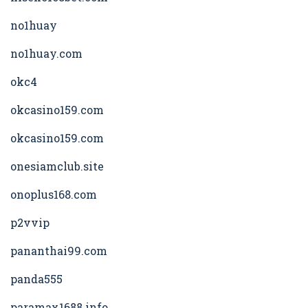
no1huay
no1huay.com
okc4
okcasino159.com
okcasino159.com
onesiamclub.site
onoplus168.com
p2vvip
pananthai99.com
panda555
paramax1688.info