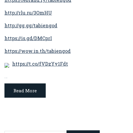
http://rlu.ru/3OmHU
http://gg.gg/tabiengod
https://is.gd/DMCprI
https://wow.in.th/tabiengod
https://t.co/fVDzYv1Fdt
…
Read More