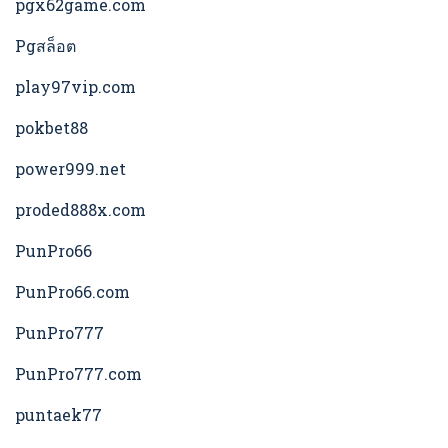
pgx62game.com
Pgสล็อต
play97vip.com
pokbet88
power999.net
proded888x.com
PunPro66
PunPro66.com
PunPro777
PunPro777.com
puntaek77