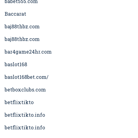
babet555.com
Baccarat
baj88thbz.com
baj88thbz.com
bar4game24hr.com
baslot168
baslot168bet.com/
betboxclubs.com
betflixtikto
betflixtikto.info
betflixtikto.info