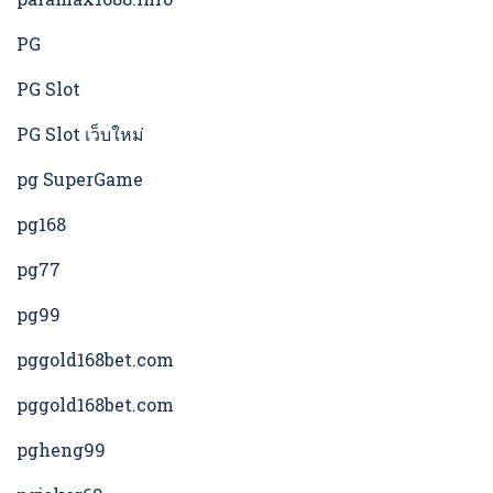
PG
PG Slot
PG Slot เว็บใหม่
pg SuperGame
pg168
pg77
pg99
pggold168bet.com
pggold168bet.com
pgheng99