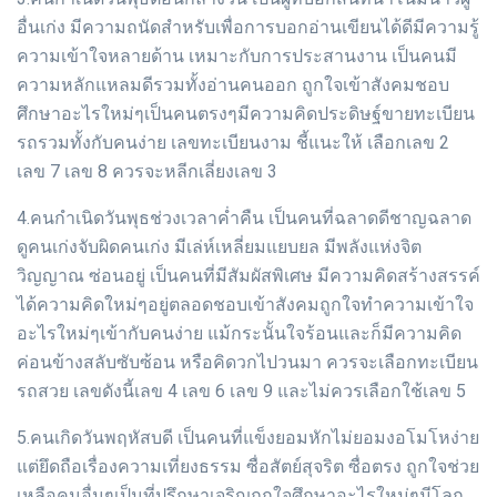
อื่นเก่ง มีความถนัดสำหรับเพื่อการบอกอ่านเขียนได้ดีมีความรู้
ความเข้าใจหลายด้าน เหมาะกับการประสานงาน เป็นคนมี
ความหลักแหลมดีรวมทั้งอ่านคนออก ถูกใจเข้าสังคมชอบ
ศึกษาอะไรใหม่ๆเป็นคนตรงๆมีความคิดประดิษฐ์ขายทะเบียน
รถรวมทั้งกับคนง่าย เลขทะเบียนงาม ชี้แนะให้ เลือกเลข 2
เลข 7 เลข 8 ควรจะหลีกเลี่ยงเลข 3
4.คนกำเนิดวันพุธช่วงเวลาค่ำคืน เป็นคนที่ฉลาดดีชาญฉลาด
ดูคนเก่งจับผิดคนเก่ง มีเล่ห์เหลี่ยมแยบยล มีพลังแห่งจิต
วิญญาณ ซ่อนอยู่ เป็นคนที่มีสัมผัสพิเศษ มีความคิดสร้างสรรค์
ได้ความคิดใหม่ๆอยู่ตลอดชอบเข้าสังคมถูกใจทำความเข้าใจ
อะไรใหม่ๆเข้ากับคนง่าย แม้กระนั้นใจร้อนและก็มีความคิด
ค่อนข้างสลับซับซ้อน หรือคิดวกไปวนมา ควรจะเลือกทะเบียน
รถสวย เลขดังนี้เลข 4 เลข 6 เลข 9 และไม่ควรเลือกใช้เลข 5
5.คนเกิดวันพฤหัสบดี เป็นคนที่แข็งยอมหักไม่ยอมงอโมโหง่าย
แต่ยึดถือเรื่องความเที่ยงธรรม ซื่อสัตย์สุจริต ซื่อตรง ถูกใจช่วย
เหลือคนอื่นๆเป็นที่ปรึกษาเจริญถูกใจศึกษาอะไรใหม่ๆมีโลก