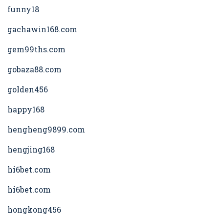
funny18
gachawin168.com
gem99ths.com
gobaza88.com
golden456
happy168
hengheng9899.com
hengjing168
hi6bet.com
hi6bet.com
hongkong456