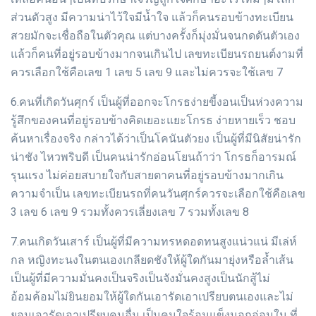
ส่วนตัวสูง มีความน่าไว้ใจมีน้ำใจ แล้วก็คนรอบข้างทะเบียน
สวยมักจะเชื่อถือในตัวคุณ แต่บางครั้งก็มุ่งมั่นจนกดดันตัวเอง
แล้วก็คนที่อยู่รอบข้างมากจนเกินไป เลขทะเบียนรถยนต์งามที่
ควรเลือกใช้คือเลข 1 เลข 5 เลข 9 และไม่ควรจะใช้เลข 7
6.คนที่เกิดวันศุกร์ เป็นผู้ที่ออกจะโกรธง่ายขี้งอนเป็นห่วงความ
รู้สึกของคนที่อยู่รอบข้างคิดเยอะแยะโกรธ ง่ายหายเร็ว ชอบ
ค้นหาเรื่องจริง กล่าวได้ว่าเป็นโคนันตัวยง เป็นผู้ที่มีนิสัยน่ารัก
น่าชัง ไหวพริบดี เป็นคนน่ารักอ่อนโยนถ้าว่า โกรธก็อารมณ์
รุนแรง ไม่ค่อยสบายใจกับสายตาคนที่อยู่รอบข้างมากเกิน
ความจำเป็น เลขทะเบียนรถที่คนวันศุกร์ควรจะเลือกใช้คือเลข
3 เลข 6 เลข 9 รวมทั้งควรเลี่ยงเลข 7 รวมทั้งเลข 8
7.คนเกิดวันเสาร์ เป็นผู้ที่มีความทรหดอดทนสูงแน่วแน่ มีเล่ห์
กล หญิงทะนงในตนเองเกลียดชังให้ผู้ใดกันมายุ่งหรือล้ำเส้น
เป็นผู้ที่มีความมั่นคงเป็นจริงเป็นจังมั่นคงสูงเป็นนักสู้ไม่
อ้อมค้อมไม่ยินยอมให้ผู้ใดกันเอารัดเอาเปรียบตนเองและไม่
ยอมเอารัดเอาเปรียบคนอื่น เป็นคนใจร้อนแข็งนอกอ่อนใน ที่